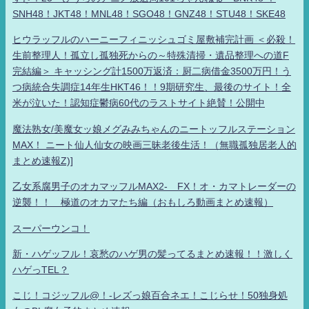
SNH48！JKT48！MNL48！SGO48！GNZ48！STU48！SKE48
ヒウラッフルのハーニーフィニッシュゴミ屋敷補完計画 ＜必殺！
生前整理人！孤立し孤独死からの～特殊清掃・遺品整理への道F
完結編＞ キャッシング計1500万返済：厨二病借金3500万円！う
つ病統合失調症14年生HKT46！！9期研究生、最後のサイト！全
米が泣いた！認知症鬱病60代のラストサイト絶賛！公開中
魔法熟女/美魔女ッ娘メグみみちゃんのニートッフルステーション
MAX！ ニート仙人仙女の映画三昧老後生活！（無職孤独居老人的
まとめ速報Z)]
乙女系腐男子のオカマッフルMAX2- FX！オ・カマトレーダーの
逆襲！！ 極道のオカマたち編（おもしろ動画まとめ速報）
スーパーウンコ！
新・ハゲッフル！哀愁のハゲ男の髪ってるまとめ速報！！激しく
ハゲっTEL？
こじ！コジッフル@！-レズっ娘百合ネエ！こじらせ！50独身処