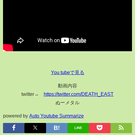
You tubeで見る
動画内容
twitter→
https://twitter.com/DEATH_EAST
ぬーメタル
powered by
Auto Youtube Summarize
LINE