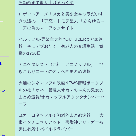
ろ動画まで取り上げまっくす
ロボットアニメ！メカと美少女キャラだいす
き永遠の非リア充・非モテ星人 ！あらゆるマ
ニアの為のマニアックサイト
ハルッフル-専業主夫的YOUTUBERまとめ速
報！キモデブおたく！初老人の介護生活！激
動の1750日
ル
アニゲタレスト（元祖！アニメッフル） ひ
きこもりニートのオナベ的まとめ速報
火浦のシネマッフル映画NEWS情報ポータブ
ルの杜！オネエ管理人オカマちゃんの鬼女的
トレ
まとめ速報!オカマッフルアタックナンバーハ
ーフ
ユカ・ヨネッフル！初老的まとめ速報！！大
帝イタチにラリアット！害獣神アリ・ガー被
害に必殺！パイルドライバー