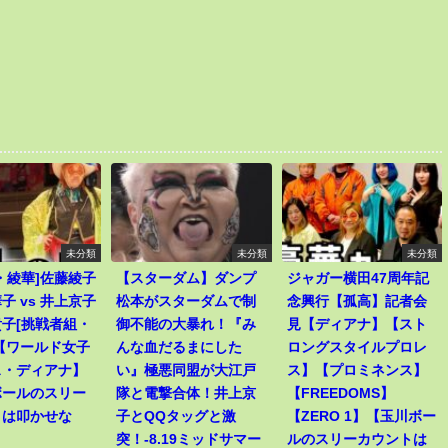
未分類
未分類
未分類
・綾華]佐藤綾子
【スターダム】ダンプ
ジャガー横田47周年記
子 vs 井上京子
松本がスターダムで制
念興行【孤高】記者会
子[挑戦者組・
御不能の大暴れ！『み
見【ディアナ】【スト
【ワールド女子
んな血だるまにした
ロングスタイルプロレ
ス・ディアナ】
い』極悪同盟が大江戸
ス】【プロミネンス】
ボールのスリー
隊と電撃合体！井上京
【FREEDOMS】
トは叩かせな
子とQQタッグと激
【ZERO 1】【玉川ボー
突！-8.19ミッドサマー
ルのスリーカウントは