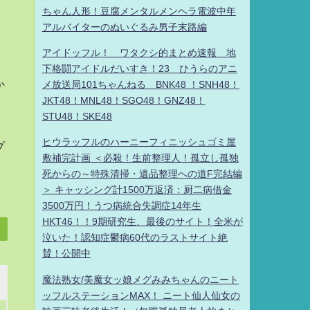
ちゃん人形！豆腐メンタルメンヘラ電波中年
アルバイターのぬいぐるみ男子末路編
アイドッフル！ ワタクシ的まとめ速報 地
下格闘アイドルだいすき！23 ひうらのアニ
か
メ放送局101ちゃんねる BNK48 ！SNH48！
JKT48！MNL48！SGO48！GNZ48！
STU48！SKE48
ヒウラッフルのハーニーフィニッシュゴミ屋
プ
敷補完計画 ＜必殺！生前整理人！孤立し孤独
死からの～特殊清掃・遺品整理への道F完結編
＞ キャッシング計1500万返済：厨二病借金
3500万円！うつ病統合失調症14年生
HKT46！！9期研究生、最後のサイト！全米が
泣いた！認知症鬱病60代のラストサイト絶
賛！公開中
魔法熟女/美魔女ッ娘メグみみちゃんのニート
ッフルステーションMAX！ ニート仙人仙女の