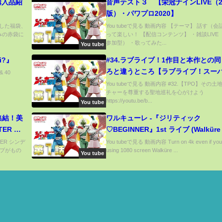
購入品紹
音声テスト３ 【栄冠ナインLIVE（2
版）・パワプロ2020】
購入した福袋、
You tubeで見る 動画内容 【テーマ】 話す（
みの赤袋に
って楽しい！ 【配信コンテンツ】 ・雑談LIVE
参加型） ・歌ってみた...
You tube
hi?』
#34.ラブライブ！1作目と本作との
ろと違うところ【ラブライブ！スー
& 40
ター！！1話感想】
You tubeで見る 動画内容 #32.【TPO】その
チャーを尊重する聖地巡礼を心がけよう
https://youtu.be/b...
You tube
集結！美
ワルキューレ -『ジリティック
TER シ
♡BEGINNER』1st ライブ (Walküre 
ories
Giritic♡BEGINNER) 1st Live【HD
TER シンデ
You tubeで見る 動画内容 Turn on 4k even if you
プがもの
using 1080 screen Walküre ...
【Recolour】
You tube