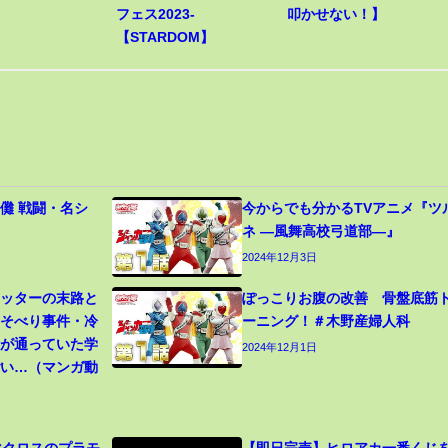
フェス2023-
叩かせない！】
【STARDOM】
儺 戦闘・名シ
今からでも分かるTVアニメ『ツ
ネ ―風舞高校弓道部―』
2024年12月3日
カッターの末路と
ぽっこりお腹の改善 骨盤底筋
寝そべり事件・冷
ーニング！＃木野産婦人科
生が通っていた学
2024年12月1日
ごい…（マンガ動