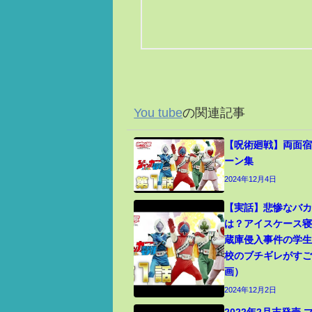
You tube
の関連記事
【呪術廻戦】両面宿
ーン集
2024年12月4日
【実話】悲惨なバ
は？アイスケース
蔵庫侵入事件の学
校のブチギレがす
画）
2024年12月2日