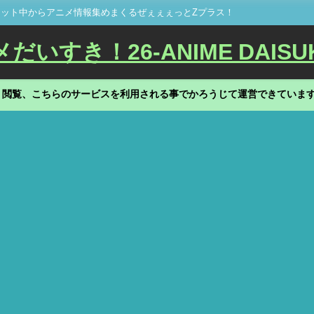
ット中からアニメ情報集めまくるぜぇぇぇっとZプラス！
いすき！26-ANIME DAISU
、閲覧、こちらのサービスを利用される事でかろうじて運営できていま