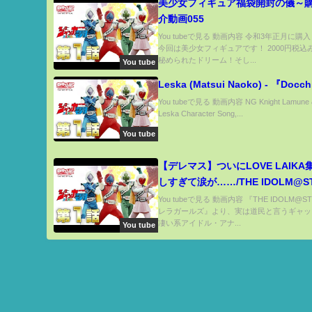
美少女フィギュア福袋開封の儀～
介動画055
You tubeで見る 動画内容 令和3年正月に
今回は美少女フィギュアです！ 2000円税込
秘められたドリーム！そし...
You tube
Leska (Matsui Naoko) - 『Docc
You tubeで見る 動画内容 NG Knight Lamune 
Leska Character Song,...
You tube
【デレマス】ついにLOVE LAIKA
しすぎて涙が……/THE IDOLM@S
ンデレラガールズ アナスタシア Mem
You tubeで見る 動画内容 『THE IDOLM@S
レラガールズ』より、実は道民と言うギャッ
Ver.(1/8スケール)
凄い系アイドル・アナ...
You tube