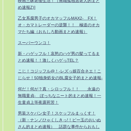
映画三昧老後生活！（無職孤独居老人的まと
め速報Z)]
乙女系腐男子のオカマッフルMAX2- FX！
オ・カマトレーダーの逆襲！！ 極道のオカ
マたち編（おもしろ動画まとめ速報）
スーパーウンコ！
新・ハゲッフル！哀愁のハゲ男の髪ってるま
とめ速報！！激しくハゲっTEL？
こじ！コジッフル@！-レズっ娘百合ネエ！こ
じらせ！50独身処女のBL腐女子的まとめ速報-
何だ！何が？真・シロッフル！！ 永遠の
無職童貞- ぼっちなニート的まとめ速報！一
生童貞上等夜露死苦！
男装スケバン女子！スケッフルまっくす！
（新・ナンノひゃくしきっ!！ビー玉のおいぬ
さん的まとめ速報） 話題な事件からおもし