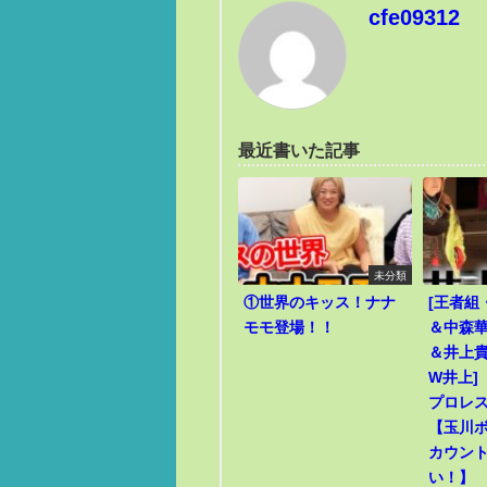
cfe09312
最近書いた記事
未分類
①世界のキッス！ナナ
[王者組
モモ登場！！
＆中森華
＆井上貴
W井上]
プロレ
【玉川
カウン
い！】