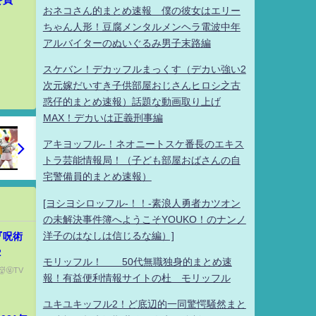
を買
おネコさん的まとめ速報 僕の彼女はエリー
ちゃん人形！豆腐メンタルメンヘラ電波中年
アルバイターのぬいぐるみ男子末路編
スケバン！デカッフルまっくす（デカい強い2
次元嫁だいすき子供部屋おじさんヒロシ之古
惑仔的まとめ速報）話題な動画取り上げ
MAX！デカいは正義刑事編
アキヨッフル-！ネオニートスケ番長のエキス
トラ芸能情報局！（子ども部屋おばさんの自
宅警備員的まとめ速報）
[ヨシヨシロッフル-！！-素浪人勇者カツオン
の未解決事件簿へようこそYOUKO！のナンノ
洋子のはなしは信じるな編）]
メ『呪術
2
モリッフル！ 50代無職独身的まとめ速
🤬TV
報！有益便利情報サイトの杜 モリッフル
ユキユキッフル2！ど底辺的一同驚愕騒然まと