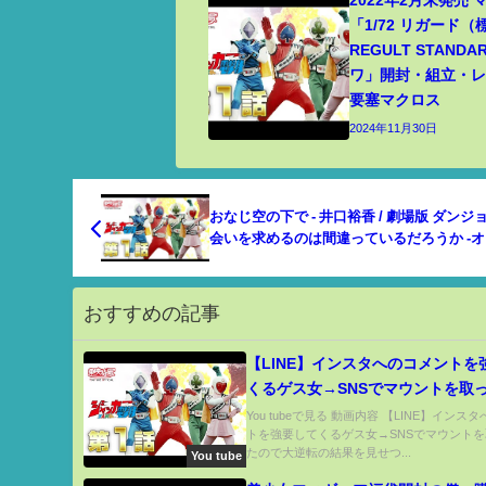
2022年2月末発売
「1/72 リガード
REGULT STANDA
ワ」開封・組立・レビ
要塞マクロス
2024年11月30日
おなじ空の下で - 井口裕香 / 劇場版 ダンジ
会いを求めるのは間違っているだろうか -
の矢 drum cover
おすすめの記事
【LINE】インスタへのコメントを
くるゲス女→SNSでマウントを取
ので大逆転の結果を見せつけてや
You tubeで見る 動画内容 【LINE】インス
トを強要してくるゲス女→SNSでマウント
ら...w【疑惑のパンドLINE】
たので大逆転の結果を見せつ...
You tube