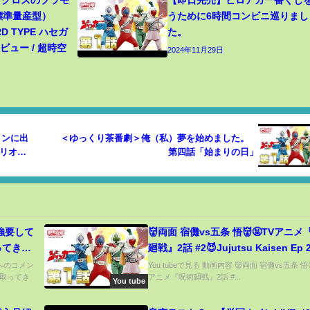
 マクロスのプラモ
【即日完売】ヒロアカ一番くじ
（標準量産型）
うために6時間コンビニ巡りまし
RD TYPE ハセガ
た。
ュー / 超時空
2024年11月29日
ョンに出
＜ゆっくり茶番劇＞俺（私）夢を始めました。
オリオン
第四話「始まりの日」
強要して
👹両面 宿儺vs五条 悟👹🤬TVアニ
ってきた
廻戦』2話 #2😈Jujutsu Kaisen Ep 
った
タへのコメン
You tubeで見る 動画内容 👹両面 宿儺vs五条 悟
を取ってき
アニメ『呪術廻戦』2話 #...
You tube