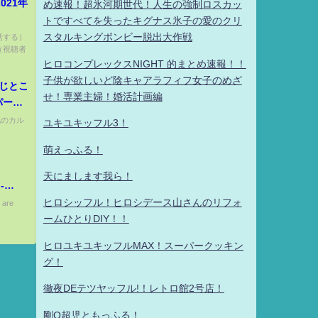
021年
め速報！超氷河期世代！人生の強制ロスカッ
トですべてを失ったキグナス氷子の愛のクリ
スタルキングボンビー脱出大作戦
会話する）
（視聴者
ヒロコンプレックスNIGHT 的まとめ速報！！
子供が欲しいど陰キャアラフィフ女子のめざ
同じとこ
せ！専業主婦！婚活計画編
パース
土地のカル
ユキユキッフル3！
萌えっふる！
天にまします我ら！
-
】
ヒロシッフル！ヒロシデース山さんのリフォ
 are
ームひとりDIY！！
ヒロユキユキッフルMAX！スーパークッキン
グ！
徹夜DEテツヤッフル!！レトロ館2号店！
剛Q超児ともっふる！