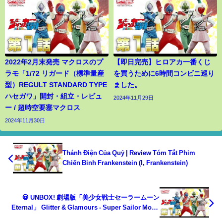
2022年2月末発売 マクロスのプ
【即日完売】ヒロアカ一番くじ
ラモ「1/72 リガード（標準量産
を買うために6時間コンビニ巡り
型）REGULT STANDARD TYPE
ました。
ハセガワ」開封・組立・レビュ
2024年11月29日
ー / 超時空要塞マクロス
2024年11月30日
Thánh Điện Của Quỷ | Review Tóm Tắt Phim
Chiến Binh Frankenstein (I, Frankenstein)
💀 UNBOX! 劇場版「美少女戦士セーラームーン
Eternal」 Glitter & Glamours - Super Sailor Moon
(A & B version)