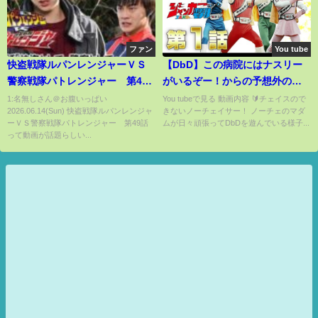
ファン
You tube
快盗戦隊ルパンレンジャーＶＳ
【‪DbD‬】この病院にはナスリー
警察戦隊パトレンジャー 第49
がいるぞー！からの予想外の結
話[公式]
末に驚愕！！の巻（#11）
1:名無しさん＠お腹いっぱい
You tubeで見る 動画内容 🔰チェイスので
2026.06.14(Sun) 快盗戦隊ルパンレンジャ
きないノーチェイサー！ ノーチェのマダ
ーＶＳ警察戦隊パトレンジャー 第49話
ムが日々頑張ってDbDを遊んでいる様子...
って動画が話題らしい...