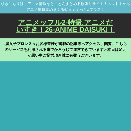
ひきこもりは、アニメ情報をとことんまとめる欲張りサイト！ネット中から
アニメ情報集めまくるぜぇぇぇっとZプラス！
アニメッフル2-特撮.アニメだ
いすき！26-ANIME DAISUKI！
-腐女子プロレス＜お客様皆様が掲載の記事等へアクセス、閲覧、こちら
のサービスを利用される事でかろうじて運営できています＞本日は足元
が悪い中ご足労頂き誠に有難うございます。