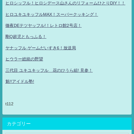
ヒロシッフル！ヒロシデース山さんのリフォームひとりDIY！！
ヒロユキユキッフルMAX！スーパークッキング！
徹夜DEテツヤッフル!！レトロ館2号店！
剛Q超児ともっふる！
ヤナッフル ゲームだいすき6！放送局
ヒウラー総統の野望
三代目 ユキユキッフル 花のひうら組! 見参！
魁!!アイドル塾!
t112
カテゴリー