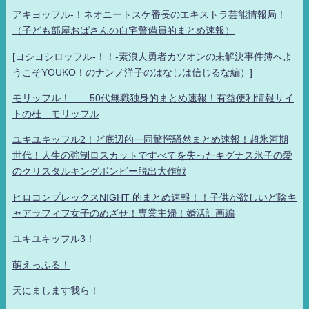
アキヨッフル-！ネオニートスケ番長のエキストラ芸能情報局！
（子ども部屋おばさんの自宅警備員的まとめ速報）
[ヨシヨシロッフル-！！-素浪人勇者カツオンの未解決事件簿へよ
うこそYOUKO！のナンノ洋子のはなしは信じるな編）]
モリッフル！ 50代無職独身的まとめ速報！有益便利情報サイ
トの杜 モリッフル
ユキユキッフル2！ど底辺的一同驚愕騒然まとめ速報！超氷河期
世代！人生の強制ロスカットですべてを失ったキグナス氷子の愛
のクリスタルキングボンビー脱出大作戦
ヒロコンプレックスNIGHT 的まとめ速報！！子供が欲しいど陰キ
ャアラフィフ女子のめざせ！専業主婦！婚活計画編
ユキユキッフル3！
萌えっふる！
天にまします我ら！