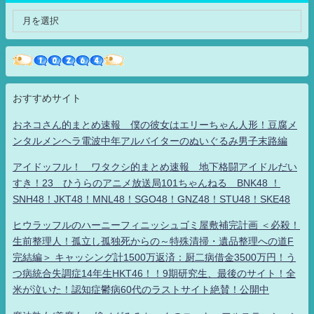
おすすめサイト
おネコさん的まとめ速報 僕の彼女はエリーちゃん人形！豆腐メ
ンタルメンヘラ電波中年アルバイターのぬいぐるみ男子末路編
アイドッフル！ ワタクシ的まとめ速報 地下格闘アイドルだい
すき！23 ひうらのアニメ放送局101ちゃんねる BNK48 ！
SNH48！JKT48！MNL48！SGO48！GNZ48！STU48！SKE48
ヒウラッフルのハーニーフィニッシュゴミ屋敷補完計画 ＜必殺！
生前整理人！孤立し孤独死からの～特殊清掃・遺品整理への道F
完結編＞ キャッシング計1500万返済：厨二病借金3500万円！う
つ病統合失調症14年生HKT46！！9期研究生、最後のサイト！全
米が泣いた！認知症鬱病60代のラストサイト絶賛！公開中