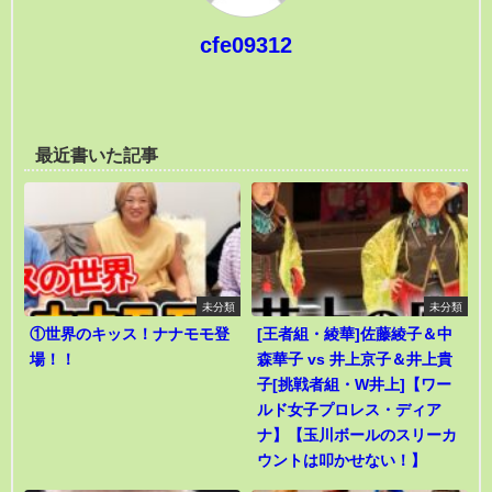
cfe09312
最近書いた記事
未分類
未分類
①世界のキッス！ナナモモ登
[王者組・綾華]佐藤綾子＆中
場！！
森華子 vs 井上京子＆井上貴
子[挑戦者組・W井上]【ワー
ルド女子プロレス・ディア
ナ】【玉川ボールのスリーカ
ウントは叩かせない！】