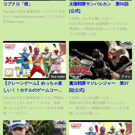
コブクロ「桜」
太陽戦隊サンバルカン 第50話
[公式]
You tubeで見る 動画内容 ▽コブクロ 公式
サイト http://kobukuro.com/ ▽コブクロ公
1:名無しさん＠お腹いっぱい
式Twitter https...
2025.05.21(Wed) 太陽戦隊サンバルカン
第50話って動画が話題らしいぞ 2:名無し
さん＠お腹いっぱ...
You tube
ファン
【クレーンゲーム】めっちゃ楽
魔法戦隊マジレンジャー 第37
しい！！ホテルのゲームコーナ
話[公式]
ーで景品取りまくる！！【ufoキ
You tubeで見る 動画内容 いつもご視聴あ
1:名無しさん＠お腹いっぱい
りがとうございます！！ ホテル、温泉、
2026.03.27(Fri) 魔法戦隊マジレンジャ
ャッチャー】
着いたらまずゲームコーナー おすすめ動
ー 第37話って動画が話題らしいぞ 2:名
画！！ つるクレ...
無しさん＠お腹いっ...