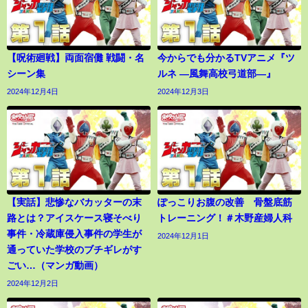
【呪術廻戦】両面宿儺 戦闘・名
今からでも分かるTVアニメ『ツ
シーン集
ルネ ―風舞高校弓道部―』
2024年12月4日
2024年12月3日
【実話】悲惨なバカッターの末
ぽっこりお腹の改善 骨盤底筋
路とは？アイスケース寝そべり
トレーニング！＃木野産婦人科
事件・冷蔵庫侵入事件の学生が
2024年12月1日
通っていた学校のブチギレがす
ごい…（マンガ動画）
2024年12月2日