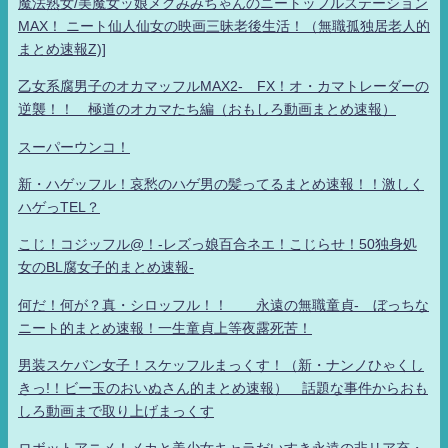
魔法熟女/美魔女ッ娘メグみみちゃんのニートッフルステーション
MAX！ ニート仙人仙女の映画三昧老後生活！（無職孤独居老人的
まとめ速報Z)]
乙女系腐男子のオカマッフルMAX2- FX！オ・カマトレーダーの
逆襲！！ 極道のオカマたち編（おもしろ動画まとめ速報）
スーパーウンコ！
新・ハゲッフル！哀愁のハゲ男の髪ってるまとめ速報！！激しく
ハゲっTEL？
こじ！コジッフル@！-レズっ娘百合ネエ！こじらせ！50独身処
女のBL腐女子的まとめ速報-
何だ！何が？真・シロッフル！！ 永遠の無職童貞- ぼっちな
ニート的まとめ速報！一生童貞上等夜露死苦！
男装スケバン女子！スケッフルまっくす！（新・ナンノひゃくし
きっ!！ビー玉のおいぬさん的まとめ速報） 話題な事件からおも
しろ動画まで取り上げまっくす