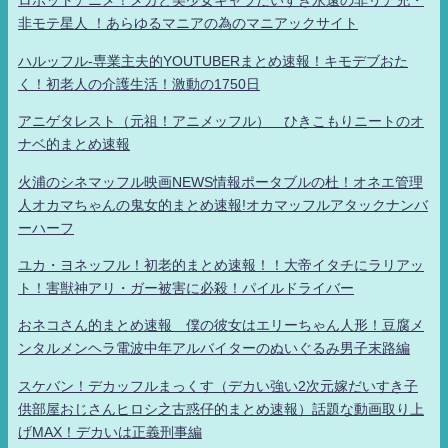
ロボットアニメ！メカと美少女キャラだいすき永遠の非リア充・
非モテ星人 ！あらゆるマニアの為のマニアックサイト
ハルッフル-専業主夫的YOUTUBERまとめ速報！キモデブおた
く！初老人の介護生活！激動の1750日
アニゲタレスト（元祖！アニメッフル） ひきこもりニートのオ
ナベ的まとめ速報
火浦のシネマッフル映画NEWS情報ポータブルの杜！オネエ管理
人オカマちゃんの鬼女的まとめ速報!オカマッフルアタックナンバ
ーハーフ
ユカ・ヨネッフル！初老的まとめ速報！！大帝イタチにラリアッ
ト！害獣神アリ・ガー被害に必殺！パイルドライバー
おネコさん的まとめ速報 僕の彼女はエリーちゃん人形！豆腐メ
ンタルメンヘラ電波中年アルバイターのぬいぐるみ男子末路編
スケバン！デカッフルまっくす（デカい強い2次元嫁だいすき子
供部屋おじさんヒロシ之古惑仔的まとめ速報）話題な動画取り上
げMAX！デカいは正義刑事編