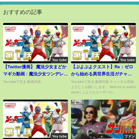
おすすめの記事
You tube
You tube
【Twitter漫画】 魔法少女まどか
【ぷよぷよクエスト】Re：ゼロ
マギカ動画 : 魔法少女ツンデレマ
から始める異世界生活ガチャ
ギカその７とか
Part.2
You tubeで見る 動画内容...
You tubeで見る 動画内容 チャンネル登録
よろしくお願いします。 Welcom to arashi
worid ! ぷよクエユーザーの...
You tube
ファン