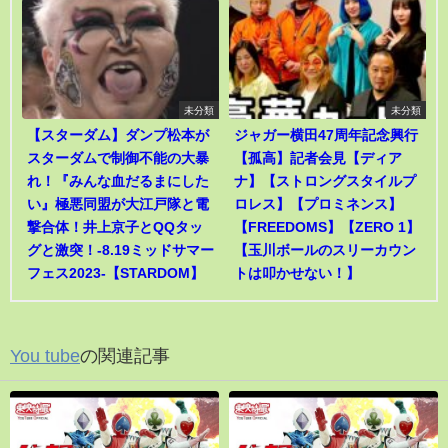
未分類
未分類
【スターダム】ダンプ松本が
ジャガー横田47周年記念興行
スターダムで制御不能の大暴
【孤高】記者会見【ディア
れ！『みんな血だるまにした
ナ】【ストロングスタイルプ
い』極悪同盟が大江戸隊と電
ロレス】【プロミネンス】
撃合体！井上京子とQQタッ
【FREEDOMS】【ZERO 1】
グと激突！-8.19ミッドサマー
【玉川ボールのスリーカウン
フェス2023-【STARDOM】
トは叩かせない！】
You tube
の関連記事