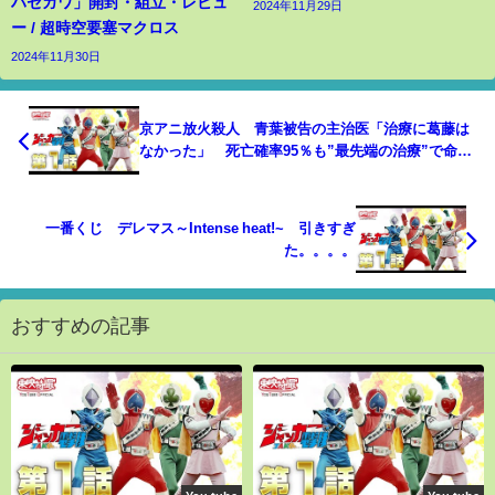
ハセガワ」開封・組立・レビュ
2024年11月29日
ー / 超時空要塞マクロス
2024年11月30日
京アニ放火殺人 青葉被告の主治医「治療に葛藤は
なかった」 死亡確率95％も”最先端の治療”で命つ
なぐ
一番くじ デレマス～Intense heat!~ 引きすぎ
た。。。。
おすすめの記事