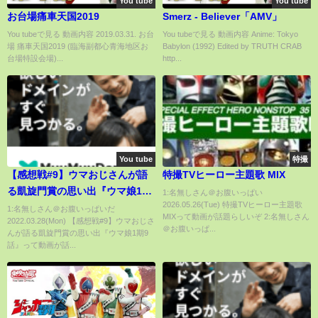
You tube
You tube
お台場痛車天国2019
Smerz - Believer「AMV」
You tubeで見る 動画内容 2019.03.31. お台
You tubeで見る 動画内容 Anime: Tokyo
場 痛車天国2019 (臨海副都心青海地区お
Babylon (1992) Edited by TRUTH CRAB
台場特設会場)...
http...
You tube
特撮
【感想戦#9】ウマおじさんが語
特撮TVヒーロー主題歌 MIX
る凱旋門賞の思い出『ウマ娘1期
1:名無しさん＠お腹いっぱい
2026.05.26(Tue) 特撮TVヒーロー主題歌
9話』
1:名無しさん＠お腹いっぱいだ
MIXって動画が話題らしいぞ 2:名無しさん
2022.03.28(Mon) 【感想戦#9】ウマおじさ
＠お腹いっぱ...
んが語る凱旋門賞の思い出『ウマ娘1期9
話』って動画が話...