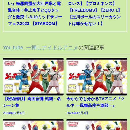
い』極悪同盟が大江戸隊と電
ロレス】【プロミネンス】
撃合体！井上京子とQQタッ
【FREEDOMS】【ZERO 1】
グと激突！-8.19ミッドサマー
【玉川ボールのスリーカウン
フェス2023-【STARDOM】
トは叩かせない！】
You tube
,
一押しアイドルアニメ
の関連記事
【呪術廻戦】両面宿儺 戦闘・名
今からでも分かるTVアニメ『ツ
シーン集
ルネ ―風舞高校弓道部―』
2024年12月4日
2024年12月3日