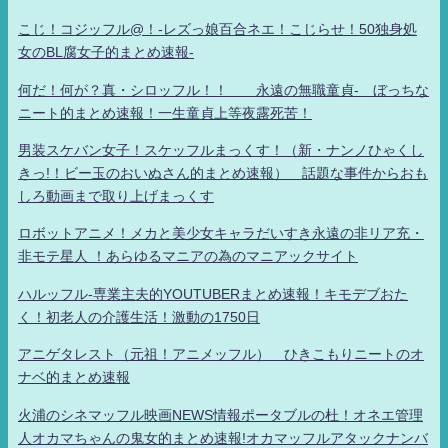
こじ！コジッフル@！-レズっ娘百合ネエ！こじらせ！50独身処
女のBL腐女子的まとめ速報-
何だ！何が？真・シロッフル！！ 永遠の無職童貞- ぼっちな
ニート的まとめ速報！一生童貞上等夜露死苦！
男装スケバン女子！スケッフルまっくす！（新・ナンノひゃくし
きっ!！ビー玉のおいぬさん的まとめ速報） 話題な事件からおも
しろ動画まで取り上げまっくす
ロボットアニメ！メカと美少女キャラだいすき永遠の非リア充・
非モテ星人 ！あらゆるマニアの為のマニアックサイト
ハルッフル-専業主夫的YOUTUBERまとめ速報！キモデブおた
く！初老人の介護生活！激動の1750日
アニゲタレスト（元祖！アニメッフル） ひきこもりニートのオ
ナベ的まとめ速報
火浦のシネマッフル映画NEWS情報ポータブルの杜！オネエ管理
人オカマちゃんの鬼女的まとめ速報!オカマッフルアタックナンバ