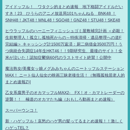
アイドッフル！ ワタクシ的まとめ速報 地下格闘アイドルだい
すき！23 ひうらのアニメ放送局101ちゃんねる BNK48 ！
SNH48！JKT48！MNL48！SGO48！GNZ48！STU48！SKE48
ヒウラッフルのハーニーフィニッシュゴミ屋敷補完計画 ＜必殺！
生前整理人！孤立し孤独死からの～特殊清掃・遺品整理への道F
完結編＞ キャッシング計1500万返済：厨二病借金3500万円！う
つ病統合失調症14年生HKT46！！9期研究生、最後のサイト！全
米が泣いた！認知症鬱病60代のラストサイト絶賛！公開中
魔法熟女/美魔女ッ娘メグみみちゃんのニートッフルステーション
MAX！ ニート仙人仙女の映画三昧老後生活！（無職孤独居老人的
まとめ速報Z)]
乙女系腐男子のオカマッフルMAX2- FX！オ・カマトレーダーの
逆襲！！ 極道のオカマたち編（おもしろ動画まとめ速報）
スーパーウンコ！
新・ハゲッフル！哀愁のハゲ男の髪ってるまとめ速報！！激しく
ハゲっTEL？