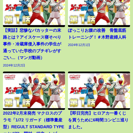
【実話】悲惨なバカッターの末
ぽっこりお腹の改善 骨盤底筋
路とは？アイスケース寝そべり
トレーニング！＃木野産婦人科
事件・冷蔵庫侵入事件の学生が
2024年12月1日
通っていた学校のブチギレがす
ごい…（マンガ動画）
2024年12月2日
2022年2月末発売 マクロスのプ
【即日完売】ヒロアカ一番くじ
ラモ「1/72 リガード（標準量産
を買うために6時間コンビニ巡り
型）REGULT STANDARD TYPE
ました。