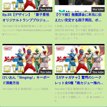
You tube
You tube
Ep.03【デザイン】 「新子景視
【ウマ娘】無微課金に本当に伝
オリジナルトランププロジェク
えたい安定する因子周回。ポイ
ト」
ントは〇〇だった！？4000回以
You tubeで見る 動画内容 ■インポッシブル
1:名無しさん＠お腹いっぱいだ
カンパニー https://theimpossibleco.com/ja/
2022.03.03(Thu) 【ウマ娘】無微課金に本
上育成しているプロが解説しま
■マジシャン ...
当に伝えたい安定する因子周回。ポイント
す【新シナリオ】
は〇〇だった！？4...
You tube
You tube
けいおん「Singing!」キーボー
【ガチャガチャ】驚愕のシーク
ド演奏方法
レット全5種『南カジュー海のい
きもの』全10種 開封レビュー
You tubeで見る 動画内容 ニコニコ転移...
You tubeで見る 動画内容 南カジュー海の
いきもの全10種の開封動画です。シーク
Capsule Toys【おもちゃ】タマ
レット多くて感動した・・泣 ★↓twitter↓☆
ネゲソがマジやばすぎる
h...