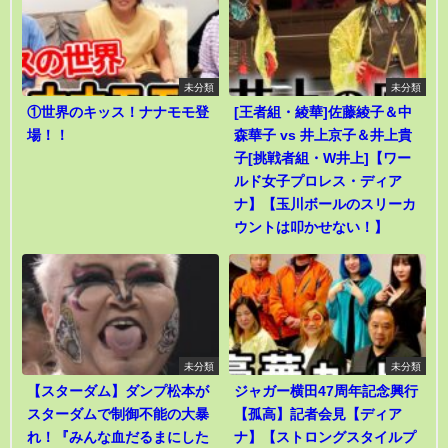
未分類
未分類
①世界のキッス！ナナモモ登
[王者組・綾華]佐藤綾子＆中
場！！
森華子 vs 井上京子＆井上貴
子[挑戦者組・W井上]【ワー
ルド女子プロレス・ディア
ナ】【玉川ボールのスリーカ
ウントは叩かせない！】
未分類
未分類
【スターダム】ダンプ松本が
ジャガー横田47周年記念興行
スターダムで制御不能の大暴
【孤高】記者会見【ディア
れ！『みんな血だるまにした
ナ】【ストロングスタイルプ