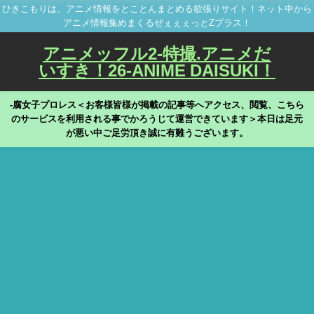
ひきこもりは、アニメ情報をとことんまとめる欲張りサイト！ネット中から
アニメ情報集めまくるぜぇぇぇっとZプラス！
アニメッフル2-特撮.アニメだ
いすき！26-ANIME DAISUKI！
-腐女子プロレス＜お客様皆様が掲載の記事等へアクセス、閲覧、こちら
のサービスを利用される事でかろうじて運営できています＞本日は足元
が悪い中ご足労頂き誠に有難うございます。