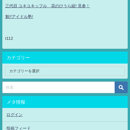
三代目 ユキユキッフル 花のひうら組! 見参！
魁!!アイドル塾!
t112
カテゴリー
メタ情報
ログイン
投稿フィード