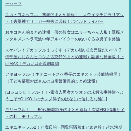
ーハーフ
ユカ・ヨネッフル！初老的まとめ速報！！大帝イタチにラリアッ
ト！害獣神アリ・ガー被害に必殺！パイルドライバー
おネコさん的まとめ速報 僕の彼女はエリーちゃん人形！豆腐メ
ンタルメンヘラ電波中年アルバイターのぬいぐるみ男子末路編
スケバン！デカッフルまっくす（デカい強い2次元嫁だいすき子
供部屋おじさんヒロシ之古惑仔的まとめ速報）話題な動画取り上
げMAX！デカいは正義刑事編
アキヨッフル-！ネオニートスケ番長のエキストラ芸能情報局！
（子ども部屋おばさんの自宅警備員的まとめ速報）
[ヨシヨシロッフル-！！-素浪人勇者カツオンの未解決事件簿へよ
うこそYOUKO！のナンノ洋子のはなしは信じるな編）]
モリッフル！ 50代無職独身的まとめ速報！有益便利情報サイ
トの杜 モリッフル
ユキユキッフル2！ど底辺的一同驚愕騒然まとめ速報！超氷河期