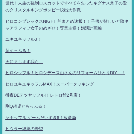
世代！人生の強制ロスカットですべてを失ったキグナス氷子の愛
のクリスタルキングボンビー脱出大作戦
ヒロコンプレックスNIGHT 的まとめ速報！！子供が欲しいど陰キ
ャアラフィフ女子のめざせ！専業主婦！婚活計画編
ユキユキッフル3！
萌えっふる！
天にまします我ら！
ヒロシッフル！ヒロシデース山さんのリフォームひとりDIY！！
ヒロユキユキッフルMAX！スーパークッキング！
徹夜DEテツヤッフル!！レトロ館2号店！
剛Q超児ともっふる！
ヤナッフル ゲームだいすき6！放送局
ヒウラー総統の野望