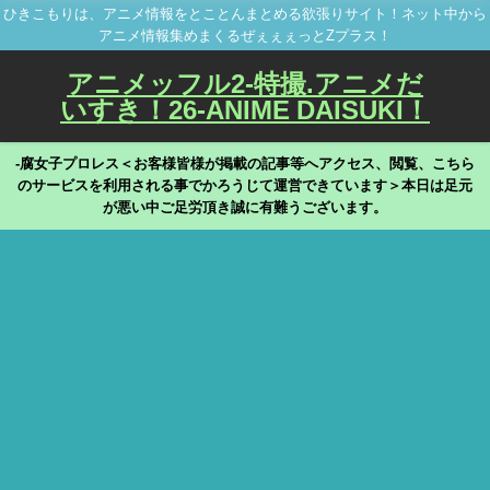
ひきこもりは、アニメ情報をとことんまとめる欲張りサイト！ネット中から
アニメ情報集めまくるぜぇぇぇっとZプラス！
アニメッフル2-特撮.アニメだ
いすき！26-ANIME DAISUKI！
-腐女子プロレス＜お客様皆様が掲載の記事等へアクセス、閲覧、こちら
のサービスを利用される事でかろうじて運営できています＞本日は足元
が悪い中ご足労頂き誠に有難うございます。