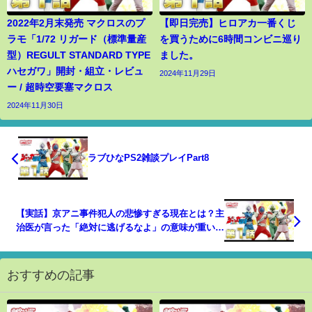
2022年2月末発売 マクロスのプ
【即日完売】ヒロアカ一番くじ
ラモ「1/72 リガード（標準量産
を買うために6時間コンビニ巡り
型）REGULT STANDARD TYPE
ました。
ハセガワ」開封・組立・レビュ
2024年11月29日
ー / 超時空要塞マクロス
2024年11月30日
ラブひなPS2雑談プレイPart8
【実話】京アニ事件犯人の悲惨すぎる現在とは？主
治医が言った「絶対に逃げるなよ」の意味が重い…
（マンガ動画）
おすすめの記事