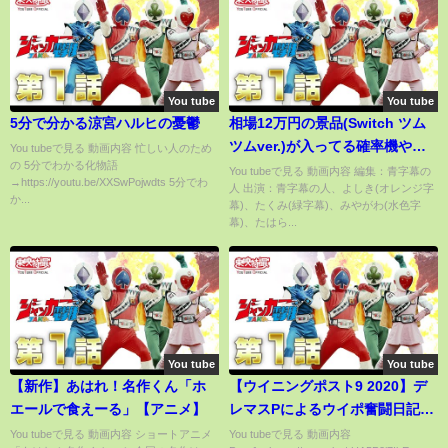
You tube
You tube
5分で分かる涼宮ハルヒの憂鬱
相場12万円の景品(Switch ツム
ツムver.)が入ってる確率機やっ
You tubeで見る 動画内容 忙しい人のため
の 5分でわかる化物語
てみた結果www【クレーンゲー
You tubeで見る 動画内容 編集：青字幕の
→https://youtu.be/XXSwPojwdts 5分でわ
人 出演：青字幕の人、よしき(オレンジ字
ム】
か...
幕)、たくみ(緑字幕)、みやがわ(水色字
幕)、たはら...
You tube
You tube
【新作】あはれ！名作くん「ホ
【ウイニングポスト9 2020】デ
エールで食えーる」【アニメ】
レマスPによるウイポ奮闘日記
Part.11
You tubeで見る 動画内容 ショートアニメ
You tubeで見る 動画内容