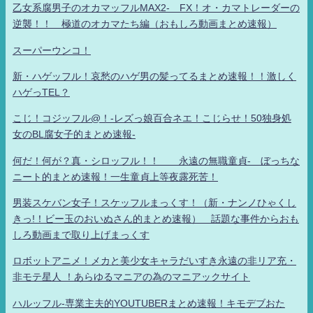
乙女系腐男子のオカマッフルMAX2- FX！オ・カマトレーダーの
逆襲！！ 極道のオカマたち編（おもしろ動画まとめ速報）
スーパーウンコ！
新・ハゲッフル！哀愁のハゲ男の髪ってるまとめ速報！！激しく
ハゲっTEL？
こじ！コジッフル@！-レズっ娘百合ネエ！こじらせ！50独身処
女のBL腐女子的まとめ速報-
何だ！何が？真・シロッフル！！ 永遠の無職童貞- ぼっちな
ニート的まとめ速報！一生童貞上等夜露死苦！
男装スケバン女子！スケッフルまっくす！（新・ナンノひゃくし
きっ!！ビー玉のおいぬさん的まとめ速報） 話題な事件からおも
しろ動画まで取り上げまっくす
ロボットアニメ！メカと美少女キャラだいすき永遠の非リア充・
非モテ星人 ！あらゆるマニアの為のマニアックサイト
ハルッフル-専業主夫的YOUTUBERまとめ速報！キモデブおた