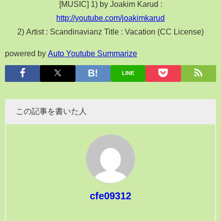
[MUSIC] 1) by Joakim Karud :
http://youtube.com/joakimkarud
2) Artist : Scandinavianz Title : Vacation (CC License)
powered by
Auto Youtube Summarize
LINE
この記事を書いた人
cfe09312