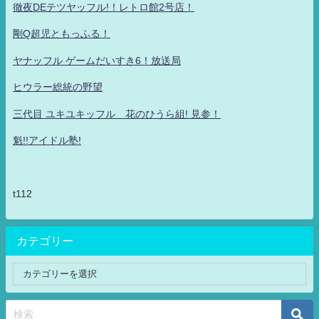
徹夜DEテツヤッフル!！レトロ館2号店！
剛Q超児ともっふる！
ヤナッフル ゲームだいすき6！放送局
ヒウラー総統の野望
三代目 ユキユキッフル 花のひうら組! 見参！
魁!!アイドル塾!
t112
カテゴリー