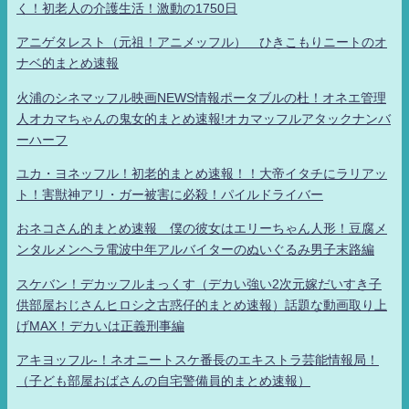
く！初老人の介護生活！激動の1750日
アニゲタレスト（元祖！アニメッフル） ひきこもりニートのオ
ナベ的まとめ速報
火浦のシネマッフル映画NEWS情報ポータブルの杜！オネエ管理
人オカマちゃんの鬼女的まとめ速報!オカマッフルアタックナンバ
ーハーフ
ユカ・ヨネッフル！初老的まとめ速報！！大帝イタチにラリアッ
ト！害獣神アリ・ガー被害に必殺！パイルドライバー
おネコさん的まとめ速報 僕の彼女はエリーちゃん人形！豆腐メ
ンタルメンヘラ電波中年アルバイターのぬいぐるみ男子末路編
スケバン！デカッフルまっくす（デカい強い2次元嫁だいすき子
供部屋おじさんヒロシ之古惑仔的まとめ速報）話題な動画取り上
げMAX！デカいは正義刑事編
アキヨッフル-！ネオニートスケ番長のエキストラ芸能情報局！
（子ども部屋おばさんの自宅警備員的まとめ速報）