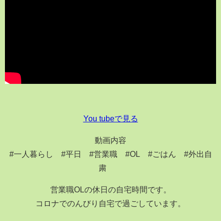
You tubeで見る
動画内容
#一人暮らし #平日 #営業職 #OL #ごはん #外出自
粛
営業職OLの休日の自宅時間です。
コロナでのんびり自宅で過ごしています。