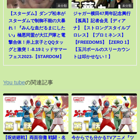
未分類
未分類
【スターダム】ダンプ松本が
ジャガー横田47周年記念興行
スターダムで制御不能の大暴
【孤高】記者会見【ディア
れ！『みんな血だるまにした
ナ】【ストロングスタイルプ
い』極悪同盟が大江戸隊と電
ロレス】【プロミネンス】
撃合体！井上京子とQQタッ
【FREEDOMS】【ZERO 1】
グと激突！-8.19ミッドサマー
【玉川ボールのスリーカウン
フェス2023-【STARDOM】
トは叩かせない！】
You tube
の関連記事
【呪術廻戦】両面宿儺 戦闘・名
今からでも分かるTVアニメ『ツ