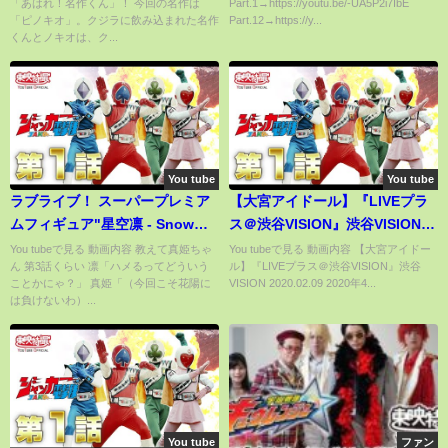
「あはれ！名作くん」！ 今回の名作は
Part.1→https://youtu.be/-UA5P2i7IbE
「ピノキオ」。クジラに飲み込まれた名作
Part.12→https://y...
くんとノキオは、ク...
You tube
You tube
ラブライブ！ スーパープレミア
【大宮アイドール】『LIVEプラ
ムフィギュア"星空凛 - Snow
ス＠渋谷VISION』渋谷VISION
halation"【UFOキャッチャー：
2020.02.09
You tubeで見る 動画内容 教えて真姫ちゃ
You tubeで見る 動画内容 【大宮アイドー
ん 第3話くらい 凛「ハメるってどういう
ル】『LIVEプラス＠渋谷VISION』渋谷
平行棒渡し】
ことかにゃ？」 真姫「（今回こそ花陽に
VISION 2020.02.09 2020年4...
は負けないわ）...
You tube
ファン