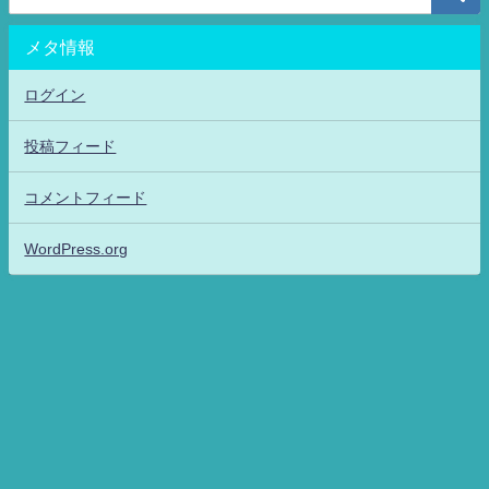
メタ情報
ログイン
投稿フィード
コメントフィード
WordPress.org
アニメッフル2-特撮.アニメだいすき！26-ANIME DAISUKI！ All Rights