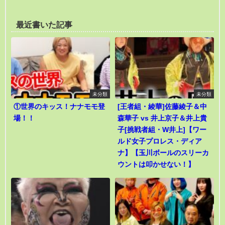
最近書いた記事
未分類
未分類
①世界のキッス！ナナモモ登
[王者組・綾華]佐藤綾子＆中
場！！
森華子 vs 井上京子＆井上貴
子[挑戦者組・W井上]【ワー
ルド女子プロレス・ディア
ナ】【玉川ボールのスリーカ
ウントは叩かせない！】