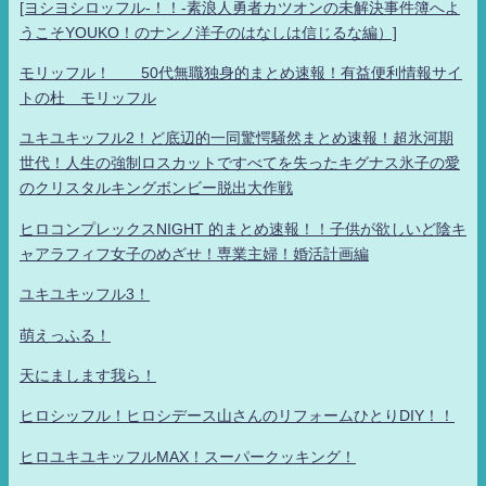
[ヨシヨシロッフル-！！-素浪人勇者カツオンの未解決事件簿へよ
うこそYOUKO！のナンノ洋子のはなしは信じるな編）]
モリッフル！ 50代無職独身的まとめ速報！有益便利情報サイ
トの杜 モリッフル
ユキユキッフル2！ど底辺的一同驚愕騒然まとめ速報！超氷河期
世代！人生の強制ロスカットですべてを失ったキグナス氷子の愛
のクリスタルキングボンビー脱出大作戦
ヒロコンプレックスNIGHT 的まとめ速報！！子供が欲しいど陰キ
ャアラフィフ女子のめざせ！専業主婦！婚活計画編
ユキユキッフル3！
萌えっふる！
天にまします我ら！
ヒロシッフル！ヒロシデース山さんのリフォームひとりDIY！！
ヒロユキユキッフルMAX！スーパークッキング！