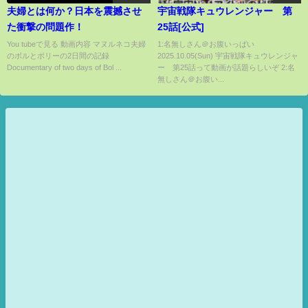
夫婦とは何か？日本を震撼させ
宇宙戦隊キュウレンジャー 第
た衝撃の問題作！
25話[公式]
You tubeで見る 動画内容 マヌルネコ夫婦
1:名無しさん＠お腹いっぱい
のボルとポリーの2日間の記録
2025.10.05(Sun) 宇宙戦隊キュウレンジャ
Documentary of two days of Bol ...
ー 第25話って動画が話題らしいぞ 2:名
無しさん＠お腹い...