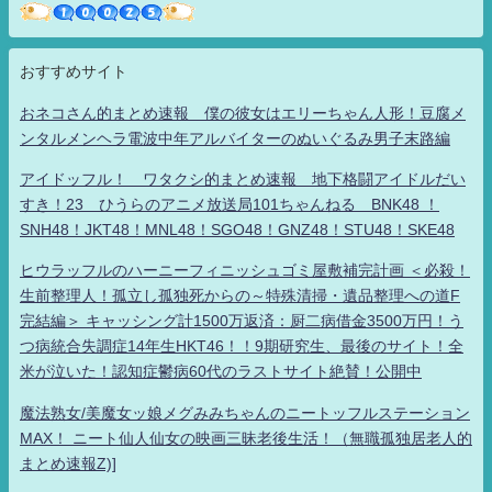
おすすめサイト
おネコさん的まとめ速報 僕の彼女はエリーちゃん人形！豆腐メ
ンタルメンヘラ電波中年アルバイターのぬいぐるみ男子末路編
アイドッフル！ ワタクシ的まとめ速報 地下格闘アイドルだい
すき！23 ひうらのアニメ放送局101ちゃんねる BNK48 ！
SNH48！JKT48！MNL48！SGO48！GNZ48！STU48！SKE48
ヒウラッフルのハーニーフィニッシュゴミ屋敷補完計画 ＜必殺！
生前整理人！孤立し孤独死からの～特殊清掃・遺品整理への道F
完結編＞ キャッシング計1500万返済：厨二病借金3500万円！う
つ病統合失調症14年生HKT46！！9期研究生、最後のサイト！全
米が泣いた！認知症鬱病60代のラストサイト絶賛！公開中
魔法熟女/美魔女ッ娘メグみみちゃんのニートッフルステーション
MAX！ ニート仙人仙女の映画三昧老後生活！（無職孤独居老人的
まとめ速報Z)]