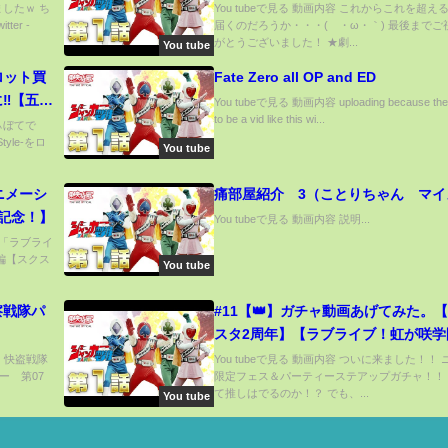
ましたｗ ち
You tubeで見る 動画内容 これからこれを超え
er -
届くのだろうか・・・(´・ω・｀) 最後までご
がとうございました！ ★劇...
You tube
ロット買
Fate Zero all OP and ED
‼︎【五等
You tubeで見る 動画内容 uploading because the
to be a vid like this wi...
りぃぼてで
yle-をロ
You tube
ニメーシ
痛部屋紹介 3（ことりちゃん マイ
ス記念！】
You tubeで見る 動画内容 説明...
) 「ラブライ
前編【スクス
You tube
察戦隊パ
#11【👑】ガチャ動画あげてみた。
スタ2周年】【ラブライブ！虹が咲学
ールアイドル同好会】
n) 快盗戦隊
You tubeで見る 動画内容 ついに来ました！！
ー 第07
限定フェス＆パーティーステアップガチャ！！
て推しはでるのか！？ でも、...
You tube