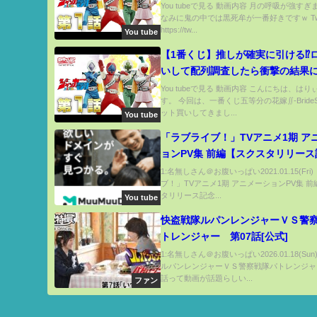
You tubeで見る 動画内容 月の呼吸が強すぎ
なみに鬼の中では黒死牟が一番好きですｗ Twitt
https://tw...
You tube
【1番くじ】推しが確実に引ける⁉︎
いして配列調査したら衝撃の結果に
分の花嫁一番くじ】
You tubeで見る 動画内容 こんにちは、は
す。 今回は、一番くじ五等分の花嫁∬-BrideSt
ット買いしてきまし...
You tube
「ラブライブ！」TVアニメ1期 ア
ョンPV集 前編【スクスタリリー
1:名無しさん＠お腹いっぱい2021.01.15(Fri
ブ！」TVアニメ1期 アニメーションPV集 
タリリース記念...
You tube
快盗戦隊ルパンレンジャーＶＳ警
トレンジャー 第07話[公式]
1:名無しさん＠お腹いっぱい2026.01.18(Su
ルパンレンジャーＶＳ警察戦隊パトレンジャ
話って動画が話題らしい...
ファン