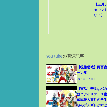
【玉川
カウン
い！】
You tube
の関連記事
【呪術廻戦】両面宿
ーン集
2024年12月4日
【実話】悲惨なバ
は？アイスケース
蔵庫侵入事件の学
校のブチギレがす