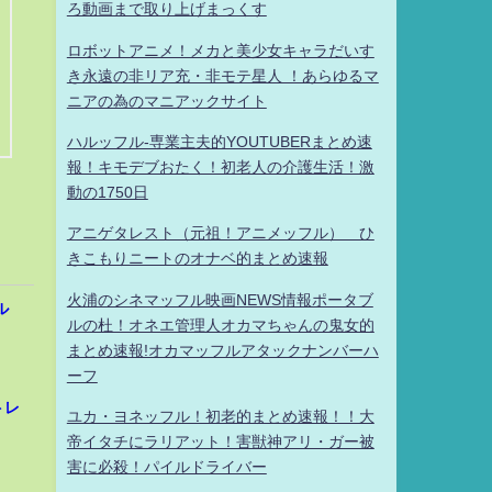
ろ動画まで取り上げまっくす
ロボットアニメ！メカと美少女キャラだいす
き永遠の非リア充・非モテ星人 ！あらゆるマ
ニアの為のマニアックサイト
ハルッフル-専業主夫的YOUTUBERまとめ速
報！キモデブおたく！初老人の介護生活！激
動の1750日
アニゲタレスト（元祖！アニメッフル） ひ
きこもりニートのオナベ的まとめ速報
火浦のシネマッフル映画NEWS情報ポータブ
ル
ルの杜！オネエ管理人オカマちゃんの鬼女的
まとめ速報!オカマッフルアタックナンバーハ
ーフ
トレ
ユカ・ヨネッフル！初老的まとめ速報！！大
帝イタチにラリアット！害獣神アリ・ガー被
害に必殺！パイルドライバー