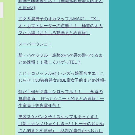
映画三昧老後生活！（無職孤独居老人的まと
め速報Z)]
乙女系腐男子のオカマッフルMAX2- FX！
オ・カマトレーダーの逆襲！！ 極道のオカ
マたち編（おもしろ動画まとめ速報）
スーパーウンコ！
新・ハゲッフル！哀愁のハゲ男の髪ってるま
とめ速報！！激しくハゲっTEL？
こじ！コジッフル@！-レズっ娘百合ネエ！こ
じらせ！50独身処女のBL腐女子的まとめ速報-
何だ！何が？真・シロッフル！！ 永遠の
無職童貞- ぼっちなニート的まとめ速報！一
生童貞上等夜露死苦！
男装スケバン女子！スケッフルまっくす！
（新・ナンノひゃくしきっ!！ビー玉のおいぬ
さん的まとめ速報） 話題な事件からおもし