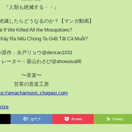
『人類も絶滅する・・』
゙絶滅したらどうなるのか？【マンガ動画】
 If We Killed All the Mosquitoes?
 Xảy Ra Nếu Chúng Ta Giết Tất Cả Muỗi?
/原作：永戸リョウ@denran1031
レーター：葵山わさび@ahowasa86
〜音楽〜
甘茶の音楽工房
tp://amachamusic.chagasi.com
rize
はてブ
Pocket
Feedly