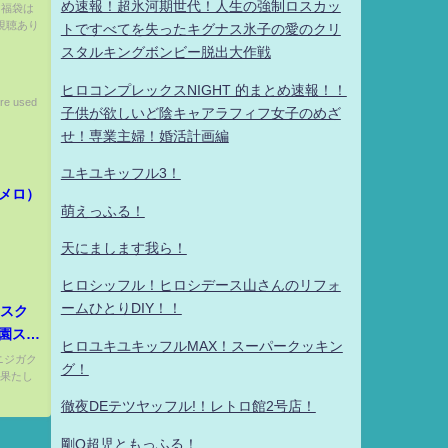
め速報！超氷河期世代！人生の強制ロスカッ
る福袋は
視聴あり
トですべてを失ったキグナス氷子の愛のクリ
スタルキングボンビー脱出大作戦
ヒロコンプレックスNIGHT 的まとめ速報！！
re used
子供が欲しいど陰キャアラフィフ女子のめざ
せ！専業主婦！婚活計画編
ユキユキッフル3！
メロ）
萌えっふる！
天にまします我ら！
ヒロシッフル！ヒロシデース山さんのリフォ
ームひとりDIY！！
【スク
園スク
ヒロユキユキッフルMAX！スーパークッキン
 ニジガク
グ！
 果たし
徹夜DEテツヤッフル!！レトロ館2号店！
剛Q超児ともっふる！