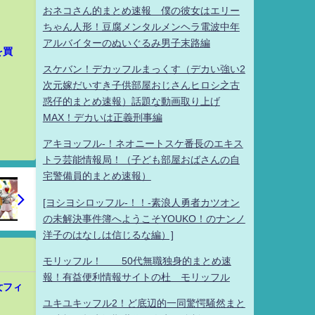
おネコさん的まとめ速報 僕の彼女はエリー
ちゃん人形！豆腐メンタルメンヘラ電波中年
アルバイターのぬいぐるみ男子末路編
を買
スケバン！デカッフルまっくす（デカい強い2
次元嫁だいすき子供部屋おじさんヒロシ之古
惑仔的まとめ速報）話題な動画取り上げ
MAX！デカいは正義刑事編
アキヨッフル-！ネオニートスケ番長のエキス
トラ芸能情報局！（子ども部屋おばさんの自
宅警備員的まとめ速報）
[ヨシヨシロッフル-！！-素浪人勇者カツオン
の未解決事件簿へようこそYOUKO！のナンノ
洋子のはなしは信じるな編）]
モリッフル！ 50代無職独身的まとめ速
報！有益便利情報サイトの杜 モリッフル
女フィ
ユキユキッフル2！ど底辺的一同驚愕騒然まと