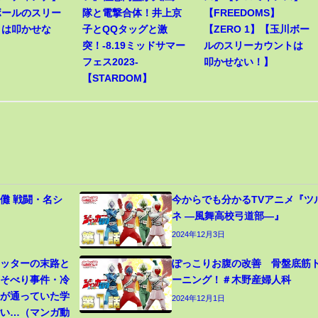
ボールのスリー
隊と電撃合体！井上京
【FREEDOMS】
トは叩かせな
子とQQタッグと激
【ZERO 1】【玉川ボー
突！-8.19ミッドサマー
ルのスリーカウントは
フェス2023-
叩かせない！】
【STARDOM】
儺 戦闘・名シ
今からでも分かるTVアニメ『ツ
ネ ―風舞高校弓道部―』
2024年12月3日
カッターの末路と
ぽっこりお腹の改善 骨盤底筋
寝そべり事件・冷
ーニング！＃木野産婦人科
生が通っていた学
2024年12月1日
ごい…（マンガ動