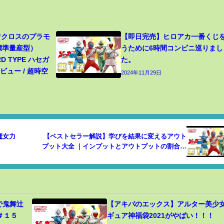
 マクロスのプラモ
【即日完売】ヒロアカ一番くじ
（標準量産型）
うために6時間コンビニ巡りまし
RD TYPE ハセガ
た。
ュー / 超時空
2024年11月29日
魔女力
【ベストセラー解説】学びを結果に変えるアウト
プット大全 ｜インプットとアウトプットの割合は
３：７という衝撃
で鬼舞辻
【アキバのエックス】アルター美少
＃１５
ギュア神福袋2021がやばい！！！