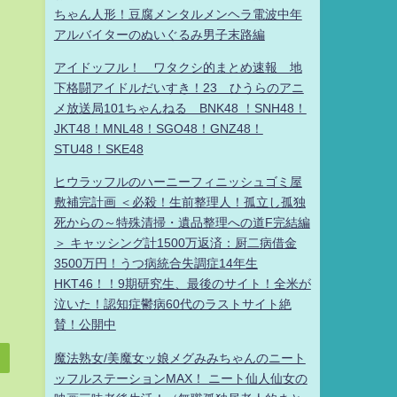
ちゃん人形！豆腐メンタルメンヘラ電波中年
アルバイターのぬいぐるみ男子末路編
アイドッフル！ ワタクシ的まとめ速報 地
下格闘アイドルだいすき！23 ひうらのアニ
メ放送局101ちゃんねる BNK48 ！SNH48！
JKT48！MNL48！SGO48！GNZ48！
STU48！SKE48
ヒウラッフルのハーニーフィニッシュゴミ屋
敷補完計画 ＜必殺！生前整理人！孤立し孤独
死からの～特殊清掃・遺品整理への道F完結編
＞ キャッシング計1500万返済：厨二病借金
3500万円！うつ病統合失調症14年生
HKT46！！9期研究生、最後のサイト！全米が
泣いた！認知症鬱病60代のラストサイト絶
賛！公開中
魔法熟女/美魔女ッ娘メグみみちゃんのニート
ッフルステーションMAX！ ニート仙人仙女の