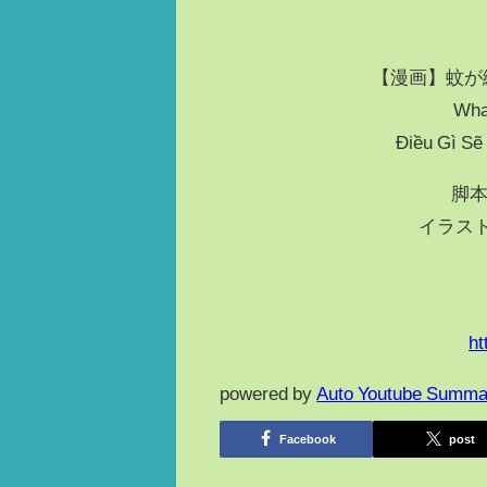
【漫画】蚊か
What
Điều Gì Sẽ
脚本
イラスト
ht
powered by
Auto Youtube Summa
Facebook
post