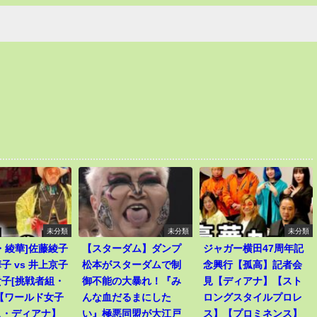
未分類
未分類
未分類
・綾華]佐藤綾子
【スターダム】ダンプ
ジャガー横田47周年記
子 vs 井上京子
松本がスターダムで制
念興行【孤高】記者会
子[挑戦者組・
御不能の大暴れ！『み
見【ディアナ】【スト
【ワールド女子
んな血だるまにした
ロングスタイルプロレ
ス・ディアナ】
い』極悪同盟が大江戸
ス】【プロミネンス】