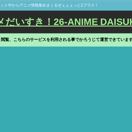
ット中からアニメ情報集めまくるぜぇぇぇっとZプラス！
いすき！26-ANIME DAISU
、閲覧、こちらのサービスを利用される事でかろうじて運営できていま