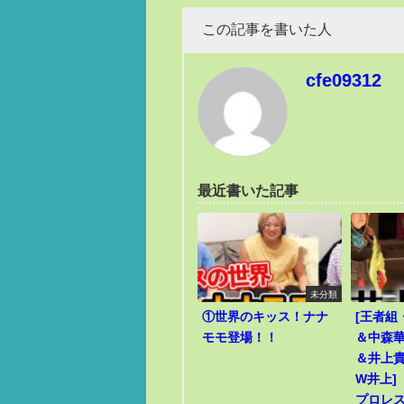
この記事を書いた人
cfe09312
最近書いた記事
未分類
①世界のキッス！ナナ
[王者組
モモ登場！！
＆中森華
＆井上貴
W井上]
プロレ