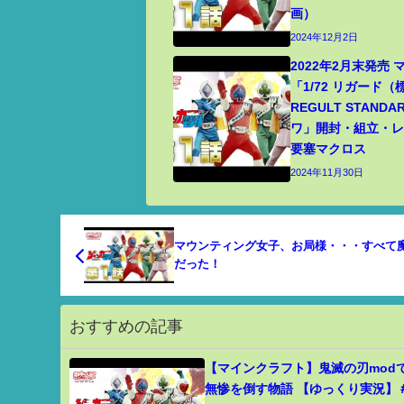
画）
2024年12月2日
2022年2月末発売
「1/72 リガード
REGULT STANDA
ワ」開封・組立・レビ
要塞マクロス
2024年11月30日
マウンティング女子、お局様・・・すべて
だった！
おすすめの記事
【マインクラフト】鬼滅の刃mod
無惨を倒す物語 【ゆっくり実況】