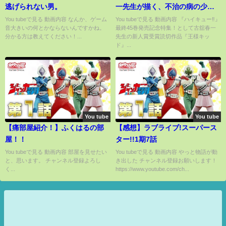
逃げられない男。
一先生が描く、不治の病の少年
と空想の王様が紡ぐ物語。『王
You tubeで見る 動画内容 なんか、ゲーム
You tubeで見る 動画内容 『ハイキュー‼』
音大きいの何とかならないんですかね。
最終45巻発売記念特集！として古舘春一
様キッド』前編【ジャンプ/ボイ
分かる方は教えてください！...
先生の新人賞受賞読切作品『王様キッ
スコミック】
ド』...
You tube
You tube
【痛部屋紹介！】ふくはるの部
【感想】ラブライブ!スーパース
屋！！
ター!!1期7話
You tubeで見る 動画内容 部屋を見せたい
You tubeで見る 動画内容 やっと物語が動
と、思います。 チャンネル登録よろし
き出した チャンネル登録お願いします！
く...
https://www.youtube.com/ch...