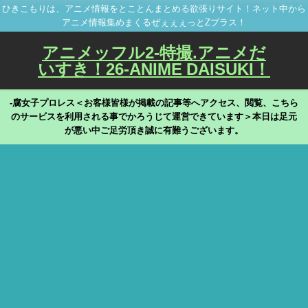
ひきこもりは、アニメ情報をとことんまとめる欲張りサイト！ネット中から
アニメ情報集めまくるぜぇぇぇっとZプラス！
アニメッフル2-特撮.アニメだ
いすき！26-ANIME DAISUKI！
-腐女子プロレス＜お客様皆様が掲載の記事等へアクセス、閲覧、こちら
のサービスを利用される事でかろうじて運営できています＞本日は足元
が悪い中ご足労頂き誠に有難うございます。