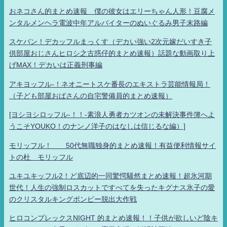
おネコさん的まとめ速報 僕の彼女はエリーちゃん人形！豆腐メ
ンタルメンヘラ電波中年アルバイターのぬいぐるみ男子末路編
スケバン！デカッフルまっくす（デカい強い2次元嫁だいすき子
供部屋おじさんヒロシ之古惑仔的まとめ速報）話題な動画取り上
げMAX！デカいは正義刑事編
アキヨッフル-！ネオニートスケ番長のエキストラ芸能情報局！
（子ども部屋おばさんの自宅警備員的まとめ速報）
[ヨシヨシロッフル-！！-素浪人勇者カツオンの未解決事件簿へよ
うこそYOUKO！のナンノ洋子のはなしは信じるな編）]
モリッフル！ 50代無職独身的まとめ速報！有益便利情報サイ
トの杜 モリッフル
ユキユキッフル2！ど底辺的一同驚愕騒然まとめ速報！超氷河期
世代！人生の強制ロスカットですべてを失ったキグナス氷子の愛
のクリスタルキングボンビー脱出大作戦
ヒロコンプレックスNIGHT 的まとめ速報！！子供が欲しいど陰キ