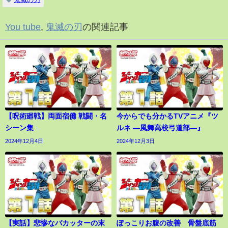
You tube
,
鬼滅の刃
の関連記事
【呪術廻戦】両面宿儺 戦闘・名
今からでも分かるTVアニメ『ツ
シーン集
ルネ ―風舞高校弓道部―』
2024年12月4日
2024年12月3日
【実話】悲惨なバカッターの末
ぽっこりお腹の改善 骨盤底筋