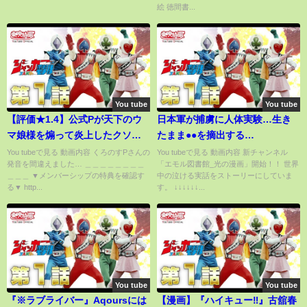
絵 徳間書...
You tube
You tube
【評価★1.4】公式Pが天下のウ
日本軍が捕虜に人体実験…生き
マ娘様を煽って炎上したクソゲ
たまま●●を摘出する…
ー『ソネット・オブ・ウィザー
You tubeで見る 動画内容 くろのすPさんの
You tubeで見る 動画内容 新チャンネル
発音を間違えました… ＿＿＿＿＿＿＿＿
「エモル図書館_光の漫画」開始！！ 世界
ド』
＿＿＿ ▼メンバーシップの特典を確認す
中の泣ける実話をストーリーにしていま
る▼ http...
す。 ↓↓↓↓↓↓...
You tube
You tube
『※ラブライバー』Aqoursには
【漫画】『ハイキュー‼』古舘春