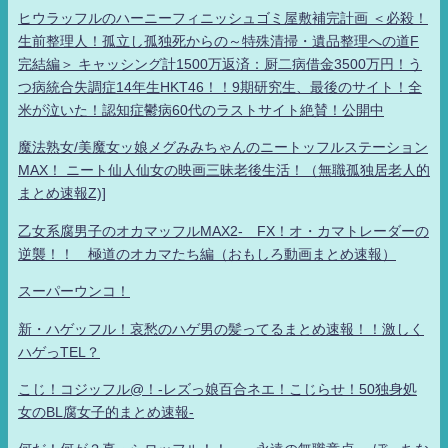
ヒウラッフルのハーニーフィニッシュゴミ屋敷補完計画 ＜必殺！
生前整理人！孤立し孤独死からの～特殊清掃・遺品整理への道F
完結編＞ キャッシング計1500万返済：厨二病借金3500万円！う
つ病統合失調症14年生HKT46！！9期研究生、最後のサイト！全
米が泣いた！認知症鬱病60代のラストサイト絶賛！公開中
魔法熟女/美魔女ッ娘メグみみちゃんのニートッフルステーション
MAX！ ニート仙人仙女の映画三昧老後生活！（無職孤独居老人的
まとめ速報Z)]
乙女系腐男子のオカマッフルMAX2- FX！オ・カマトレーダーの
逆襲！！ 極道のオカマたち編（おもしろ動画まとめ速報）
スーパーウンコ！
新・ハゲッフル！哀愁のハゲ男の髪ってるまとめ速報！！激しく
ハゲっTEL？
こじ！コジッフル@！-レズっ娘百合ネエ！こじらせ！50独身処
女のBL腐女子的まとめ速報-