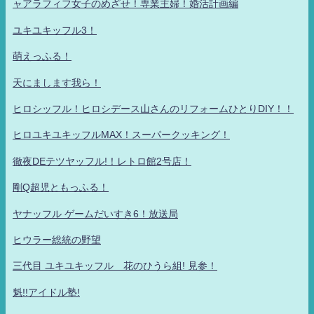
ャアラフィフ女子のめざせ！専業主婦！婚活計画編
ユキユキッフル3！
萌えっふる！
天にまします我ら！
ヒロシッフル！ヒロシデース山さんのリフォームひとりDIY！！
ヒロユキユキッフルMAX！スーパークッキング！
徹夜DEテツヤッフル!！レトロ館2号店！
剛Q超児ともっふる！
ヤナッフル ゲームだいすき6！放送局
ヒウラー総統の野望
三代目 ユキユキッフル 花のひうら組! 見参！
魁!!アイドル塾!