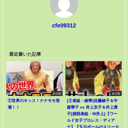
cfe09312
最近書いた記事
未分類
未分類
①世界のキッス！ナナモモ登
[王者組・綾華]佐藤綾子＆中
場！！
森華子 vs 井上京子＆井上貴
子[挑戦者組・W井上]【ワー
ルド女子プロレス・ディア
ナ】【玉川ボールのスリーカ