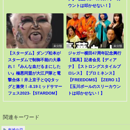
ウントは叩かせない！】
未分類
未分類
【スターダム】ダンプ松本が
ジャガー横田47周年記念興行
スターダムで制御不能の大暴
【孤高】記者会見【ディア
れ！『みんな血だるまにした
ナ】【ストロングスタイルプ
い』極悪同盟が大江戸隊と電
ロレス】【プロミネンス】
撃合体！井上京子とQQタッ
【FREEDOMS】【ZERO 1】
グと激突！-8.19ミッドサマー
【玉川ボールのスリーカウン
フェス2023-【STARDOM】
トは叩かせない！】
関連キーワード
鬼滅の刃