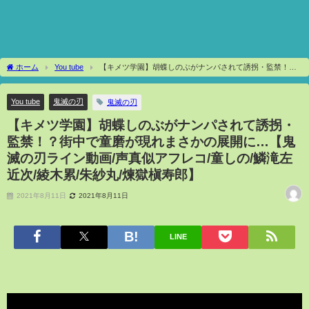
ホーム
You tube
【キメツ学園】胡蝶しのぶがナンパされて誘拐・監禁！？
街中で童磨が現れまさかの展開に…【鬼滅の刃ライン動画/声真似アフレコ/童しの/鱗滝
左近次/綾木累/朱紗丸/煉獄槇寿郎】
You tube
鬼滅の刃
鬼滅の刃
【キメツ学園】胡蝶しのぶがナンパされて誘拐・
監禁！？街中で童磨が現れまさかの展開に…【鬼
滅の刃ライン動画/声真似アフレコ/童しの/鱗滝左
近次/綾木累/朱紗丸/煉獄槇寿郎】
2021年8月11日
2021年8月11日
LINE