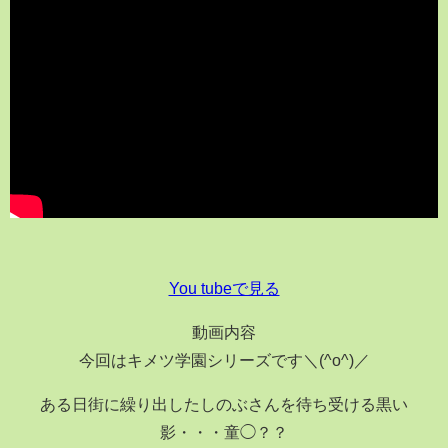
You tubeで見る
動画内容
今回はキメツ学園シリーズです＼(^o^)／
ある日街に繰り出したしのぶさんを待ち受ける黒い
影・・・童◯？？