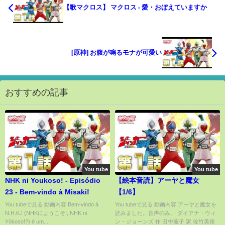
【歌マクロス】 マクロス - 愛・おぼえていますか
[原神] お腹が鳴るモナが可愛い
おすすめの記事
You tube
You tube
NHK ni Youkoso! - Episódio
【絵本音読】アーヤと魔女
23 - Bem-vindo à Misaki!
【1/6】
You tubeで見る 動画内容 Bem-vindo à
You tubeで見る 動画内容 アーヤと魔女を
N.H.K.! (NHKにようこそ!, NHK ni
読みました。音声のみ。 ダイアナ・ウィ
Yōkoso!?) é um...
ン・ジョーンズ 作 田中薫子 訳 佐竹美保