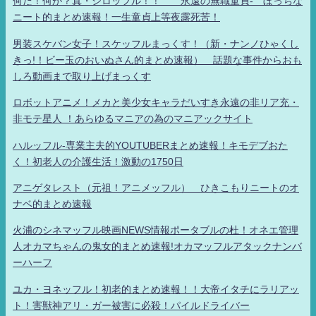
何だ！何が？真・シロッフル！！ 永遠の無職童貞- ぼっちな
ニート的まとめ速報！一生童貞上等夜露死苦！
男装スケバン女子！スケッフルまっくす！（新・ナンノひゃくし
きっ!！ビー玉のおいぬさん的まとめ速報） 話題な事件からおも
しろ動画まで取り上げまっくす
ロボットアニメ！メカと美少女キャラだいすき永遠の非リア充・
非モテ星人 ！あらゆるマニアの為のマニアックサイト
ハルッフル-専業主夫的YOUTUBERまとめ速報！キモデブおた
く！初老人の介護生活！激動の1750日
アニゲタレスト（元祖！アニメッフル） ひきこもりニートのオ
ナベ的まとめ速報
火浦のシネマッフル映画NEWS情報ポータブルの杜！オネエ管理
人オカマちゃんの鬼女的まとめ速報!オカマッフルアタックナンバ
ーハーフ
ユカ・ヨネッフル！初老的まとめ速報！！大帝イタチにラリアッ
ト！害獣神アリ・ガー被害に必殺！パイルドライバー