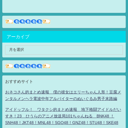
アーカイブ
おすすめサイト
おネコさん的まとめ速報 僕の彼女はエリーちゃん人形！豆腐メ
ンタルメンヘラ電波中年アルバイターのぬいぐるみ男子末路編
アイドッフル！ ワタクシ的まとめ速報 地下格闘アイドルだい
すき！23 ひうらのアニメ放送局101ちゃんねる BNK48 ！
SNH48！JKT48！MNL48！SGO48！GNZ48！STU48！SKE48