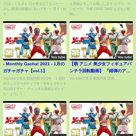
ク(ゆっくりボイス)が使えなくなった･･･
も登録よろしくお願いします ジブリ、ワ
新話
少し､部屋の情報が､古いです･･･ 見てくれ
ンピース、THE FIRST TAKE などなど投
て...
稿し...
You tube
You tube
- Monthly Gacha! 2021 - 1月の
【萌 アニメ 美少女フィギュアパ
ガチャガチャ【vol.1】
ンチラ回転動画】 『緋弾のアリ
ア』の『峰理子』を回転させて
You tubeで見る 動画内容 2021年、１回目
You tubeで見る 動画内容 説明...
のマンスリーガチャです！今年もガチャを
みた編 創：かげぶさ
沢山回すぞ〜！ チャンネル登録もゼヒゼ
ヒ！よろしく...