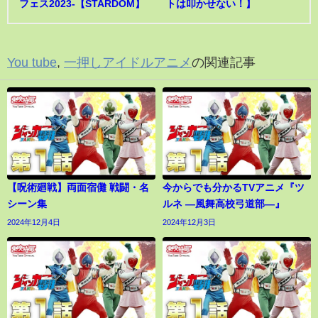
フェス2023-【STARDOM】
トは叩かせない！】
You tube
,
一押しアイドルアニメ
の関連記事
【呪術廻戦】両面宿儺 戦闘・名
今からでも分かるTVアニメ『ツ
シーン集
ルネ ―風舞高校弓道部―』
2024年12月4日
2024年12月3日