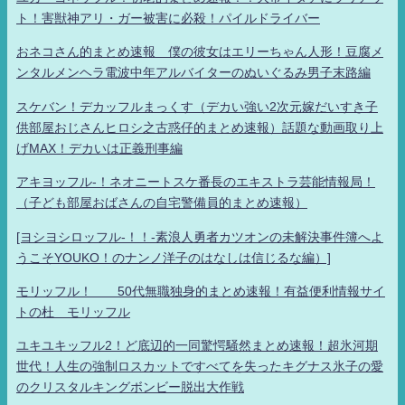
ト！害獣神アリ・ガー被害に必殺！パイルドライバー
おネコさん的まとめ速報 僕の彼女はエリーちゃん人形！豆腐メ
ンタルメンヘラ電波中年アルバイターのぬいぐるみ男子末路編
スケバン！デカッフルまっくす（デカい強い2次元嫁だいすき子
供部屋おじさんヒロシ之古惑仔的まとめ速報）話題な動画取り上
げMAX！デカいは正義刑事編
アキヨッフル-！ネオニートスケ番長のエキストラ芸能情報局！
（子ども部屋おばさんの自宅警備員的まとめ速報）
[ヨシヨシロッフル-！！-素浪人勇者カツオンの未解決事件簿へよ
うこそYOUKO！のナンノ洋子のはなしは信じるな編）]
モリッフル！ 50代無職独身的まとめ速報！有益便利情報サイ
トの杜 モリッフル
ユキユキッフル2！ど底辺的一同驚愕騒然まとめ速報！超氷河期
世代！人生の強制ロスカットですべてを失ったキグナス氷子の愛
のクリスタルキングボンビー脱出大作戦