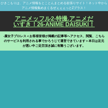
ひきこもりは、アニメ情報をとことんまとめる欲張りサイト！ネット中から
アニメ情報集めまくるぜぇぇぇっとZプラス！
アニメッフル2-特撮.アニメだ
いすき！26-ANIME DAISUKI！
-腐女子プロレス＜お客様皆様が掲載の記事等へアクセス、閲覧、こちら
のサービスを利用される事でかろうじて運営できています＞本日は足元
が悪い中ご足労頂き誠に有難うございます。