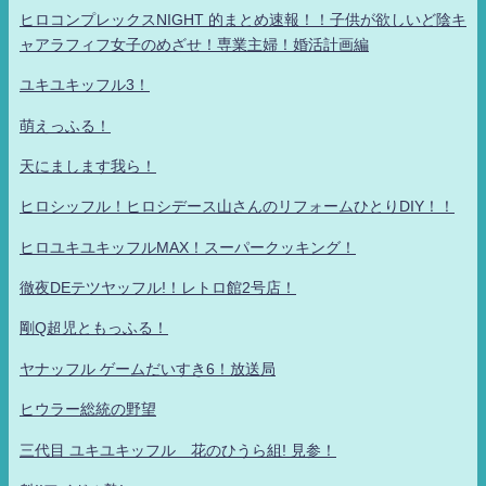
ヒロコンプレックスNIGHT 的まとめ速報！！子供が欲しいど陰キ
ャアラフィフ女子のめざせ！専業主婦！婚活計画編
ユキユキッフル3！
萌えっふる！
天にまします我ら！
ヒロシッフル！ヒロシデース山さんのリフォームひとりDIY！！
ヒロユキユキッフルMAX！スーパークッキング！
徹夜DEテツヤッフル!！レトロ館2号店！
剛Q超児ともっふる！
ヤナッフル ゲームだいすき6！放送局
ヒウラー総統の野望
三代目 ユキユキッフル 花のひうら組! 見参！