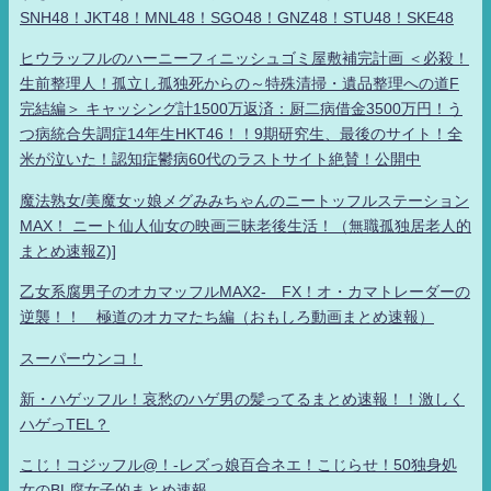
SNH48！JKT48！MNL48！SGO48！GNZ48！STU48！SKE48
ヒウラッフルのハーニーフィニッシュゴミ屋敷補完計画 ＜必殺！
生前整理人！孤立し孤独死からの～特殊清掃・遺品整理への道F
完結編＞ キャッシング計1500万返済：厨二病借金3500万円！う
つ病統合失調症14年生HKT46！！9期研究生、最後のサイト！全
米が泣いた！認知症鬱病60代のラストサイト絶賛！公開中
魔法熟女/美魔女ッ娘メグみみちゃんのニートッフルステーション
MAX！ ニート仙人仙女の映画三昧老後生活！（無職孤独居老人的
まとめ速報Z)]
乙女系腐男子のオカマッフルMAX2- FX！オ・カマトレーダーの
逆襲！！ 極道のオカマたち編（おもしろ動画まとめ速報）
スーパーウンコ！
新・ハゲッフル！哀愁のハゲ男の髪ってるまとめ速報！！激しく
ハゲっTEL？
こじ！コジッフル@！-レズっ娘百合ネエ！こじらせ！50独身処
女のBL腐女子的まとめ速報-