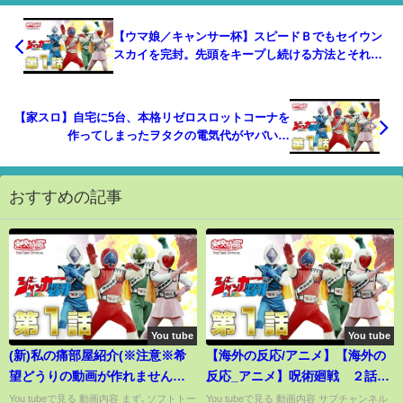
【ウマ娘／キャンサー杯】スピードＢでもセイウン
スカイを完封。先頭をキープし続ける方法とそれに
ピッタリのスマートファルコンについて解説
【家スロ】自宅に5台、本格リゼロスロットコーナを
作ってしまったヲタクの電気代がヤバい…
おすすめの記事
You tube
You tube
(新)私の痛部屋紹介(※注意※希
【海外の反応/アニメ】【海外の
望どうりの動画が作れませんで
反応_アニメ】呪術廻戦 ２話
した)
五条悟がカッコ良すぎる件 最
You tubeで見る 動画内容 まず､ソフトトー
You tubeで見る 動画内容 サブチャンネル