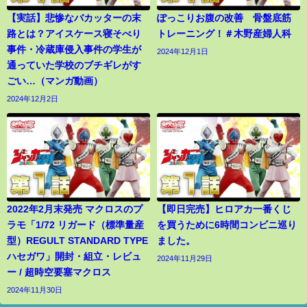
【実話】悲惨なバカッターの末
ぽっこりお腹の改善 骨盤底筋
路とは？アイスケース寝そべり
トレーニング！＃木野産婦人科
事件・冷蔵庫侵入事件の学生が
2024年12月1日
通っていた学校のブチギレがす
ごい…（マンガ動画）
2024年12月2日
2022年2月末発売 マクロスのプ
【即日完売】ヒロアカ一番くじ
ラモ「1/72 リガード（標準量産
を買うために6時間コンビニ巡り
型）REGULT STANDARD TYPE
ました。
ハセガワ」開封・組立・レビュ
2024年11月29日
ー / 超時空要塞マクロス
2024年11月30日