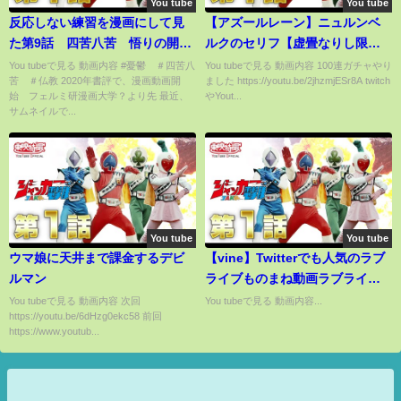
You tube
You tube
反応しない練習を漫画にして見
【アズールレーン】ニュルンベ
た第9話 四苦八苦 悟りの開き
ルクのセリフ【虚畳なりし限
方は地味
象】
You tubeで見る 動画内容 #憂鬱 ＃四苦八
You tubeで見る 動画内容 100連ガチャやり
苦 ＃仏教 2020年書評で、漫画動画開
ました https://youtu.be/2jhzmjESr8A twitch
始 フェルミ研漫画大学？より先 最近、
やYout...
サムネイルで...
You tube
You tube
ウマ娘に天井まで課金するデビ
【vine】Twitterでも人気のラブ
ルマン
ライブものまね動画ラブライバ
ーさん暴れないでね、、
You tubeで見る 動画内容 次回
You tubeで見る 動画内容...
https://youtu.be/6dHzg0ekc58 前回
https://www.youtub...