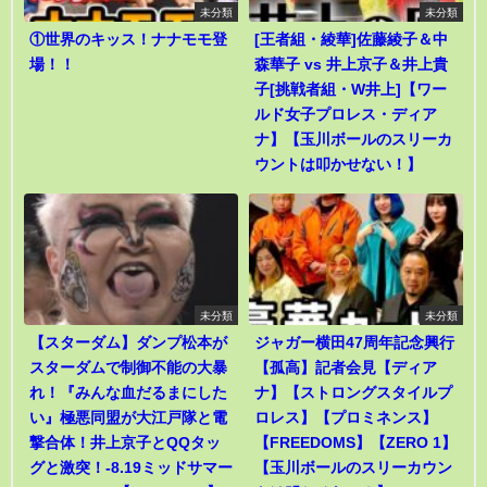
未分類
未分類
①世界のキッス！ナナモモ登
[王者組・綾華]佐藤綾子＆中
場！！
森華子 vs 井上京子＆井上貴
子[挑戦者組・W井上]【ワー
ルド女子プロレス・ディア
ナ】【玉川ボールのスリーカ
ウントは叩かせない！】
未分類
未分類
【スターダム】ダンプ松本が
ジャガー横田47周年記念興行
スターダムで制御不能の大暴
【孤高】記者会見【ディア
れ！『みんな血だるまにした
ナ】【ストロングスタイルプ
い』極悪同盟が大江戸隊と電
ロレス】【プロミネンス】
撃合体！井上京子とQQタッ
【FREEDOMS】【ZERO 1】
グと激突！-8.19ミッドサマー
【玉川ボールのスリーカウン