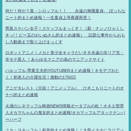
何だ！何が？真・シロッフル！！ 永遠の無職童貞- ぼっちな
ニート的まとめ速報！一生童貞上等夜露死苦！
男装スケバン女子！スケッフルまっくす！（新・ナンノひゃくし
きっ!！ビー玉のおいぬさん的まとめ速報） 話題な事件からおも
しろ動画まで取り上げまっくす
ロボットアニメ！メカと美少女キャラだいすき永遠の非リア充・
非モテ星人 ！あらゆるマニアの為のマニアックサイト
ハルッフル-専業主夫的YOUTUBERまとめ速報！キモデブおた
く！初老人の介護生活！激動の1750日
アニゲタレスト（元祖！アニメッフル） ひきこもりニートのオ
ナベ的まとめ速報
火浦のシネマッフル映画NEWS情報ポータブルの杜！オネエ管理
人オカマちゃんの鬼女的まとめ速報!オカマッフルアタックナンバ
ーハーフ
ユカ・ヨネッフル！初老的まとめ速報！！大帝イタチにラリアッ