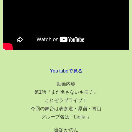
You tubeで見る
動画内容
第1話『まだ名もないキモチ』
これぞラブライブ！
今回の舞台は表参道・原宿・青山
グループ名は「Liella!」
澁谷 かのん