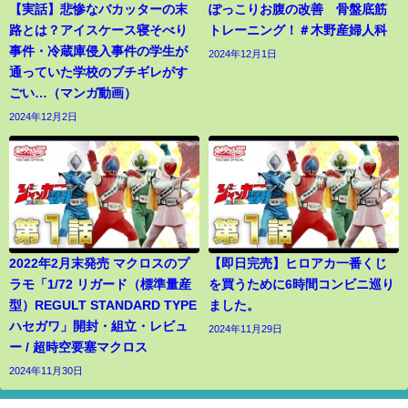
【実話】悲惨なバカッターの末
ぽっこりお腹の改善 骨盤底筋
路とは？アイスケース寝そべり
トレーニング！＃木野産婦人科
事件・冷蔵庫侵入事件の学生が
2024年12月1日
通っていた学校のブチギレがす
ごい…（マンガ動画）
2024年12月2日
2022年2月末発売 マクロスのプ
【即日完売】ヒロアカ一番くじ
ラモ「1/72 リガード（標準量産
を買うために6時間コンビニ巡り
型）REGULT STANDARD TYPE
ました。
ハセガワ」開封・組立・レビュ
2024年11月29日
ー / 超時空要塞マクロス
2024年11月30日