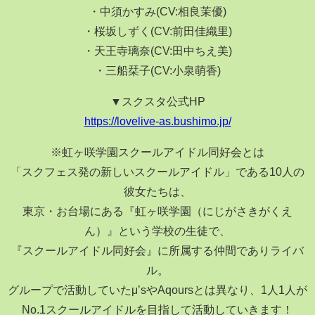
・中須かすみ(CV:相良茉優)
・桜坂しずく(CV:前田佳織里)
・天王寺璃奈(CV:田中ちえ美)
・三船栞子(CV:小泉萌香)
▼スクスタ公式HP
https://lovelive-as.bushimo.jp/
※虹ヶ咲学園スクールアイドル同好会とは
「スクフェス発の新しいスクールアイドル」である10人の
彼女たちは、
東京・お台場にある『虹ヶ咲学園（にじがさきがくえ
ん）』という学校の生徒で、
『スクールアイドル同好会』に所属する仲間でありライバ
ル。
グループで活動していたμ’sやAqoursとは異なり、1人1人が
No.1スクールアイドルを目指して活動していきます！