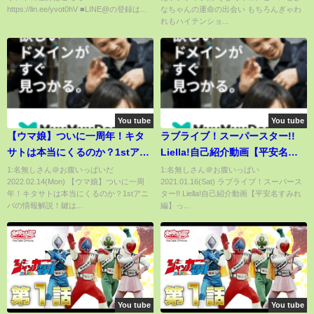
https://lin.ee/yvot0hV ■LINE@の登録は...
なちゃんの運命の出会い もちろんぎゃわ
れもハイテンショ...
You tube
You tube
【ウマ娘】ついに一周年！キタ
ラブライブ！スーパースター!!
サトは本当にくるのか？1stアニ
Liella!自己紹介動画【平安名す
バの情報解説！鍵はぱかライブ
みれ 編】
1:名無しさん＠お腹いっぱいだ
1:名無しさん＠お腹いっぱい
2022.02.14(Mon) 【ウマ娘】ついに一周
2021.01.16(Sat) ラブライブ！スーパース
TVの出走者にあり？今までの情
年！キタサトは本当にくるのか？1stアニ
ター!! Liella!自己紹介動画【平安名すみれ
報とこれからの予想をまとめま
バの情報解説！鍵は...
編】っ...
す【アニバ/一周年/ぱかライブ
TV/キタサン】
You tube
You tube