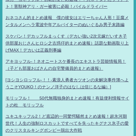
ト！害獣神アリ・ガー被害に必殺！パイルドライバー
おネコさん的まとめ速報 僕の彼女はエリーちゃん人形！豆腐メ
ンタルメンヘラ電波中年アルバイターのぬいぐるみ男子末路編
スケバン！デカッフルまっくす（デカい強い2次元嫁だいすき子
供部屋おじさんヒロシ之古惑仔的まとめ速報）話題な動画取り上
げMAX！デカいは正義刑事編
アキヨッフル-！ネオニートスケ番長のエキストラ芸能情報局！
（子ども部屋おばさんの自宅警備員的まとめ速報）
[ヨシヨシロッフル-！！-素浪人勇者カツオンの未解決事件簿へよ
うこそYOUKO！のナンノ洋子のはなしは信じるな編）]
モリッフル！ 50代無職独身的まとめ速報！有益便利情報サイ
トの杜 モリッフル
ユキユキッフル2！ど底辺的一同驚愕騒然まとめ速報！超氷河期
世代！人生の強制ロスカットですべてを失ったキグナス氷子の愛
のクリスタルキングボンビー脱出大作戦