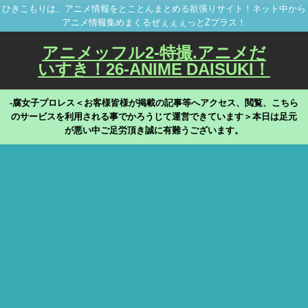
ひきこもりは、アニメ情報をとことんまとめる欲張りサイト！ネット中から
アニメ情報集めまくるぜぇぇぇっとZプラス！
アニメッフル2-特撮.アニメだ
いすき！26-ANIME DAISUKI！
-腐女子プロレス＜お客様皆様が掲載の記事等へアクセス、閲覧、こちら
のサービスを利用される事でかろうじて運営できています＞本日は足元
が悪い中ご足労頂き誠に有難うございます。