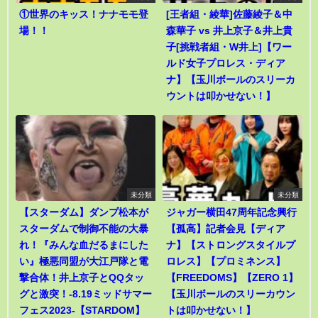
①世界のキッス！ナナモモ登
[王者組・綾華]佐藤綾子＆中
場！！
森華子 vs 井上京子＆井上貴
子[挑戦者組・W井上]【ワー
ルド女子プロレス・ディア
ナ】【玉川ボールのスリーカ
ウントは叩かせない！】
未分類
未分類
【スターダム】ダンプ松本が
ジャガー横田47周年記念興行
スターダムで制御不能の大暴
【孤高】記者会見【ディア
れ！『みんな血だるまにした
ナ】【ストロングスタイルプ
い』極悪同盟が大江戸隊と電
ロレス】【プロミネンス】
撃合体！井上京子とQQタッ
【FREEDOMS】【ZERO 1】
グと激突！-8.19ミッドサマー
【玉川ボールのスリーカウン
フェス2023-【STARDOM】
トは叩かせない！】