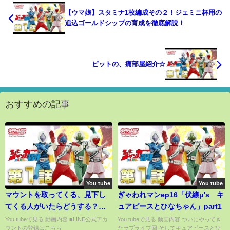
【ウマ娘】スタミナ1枚編成その２！ジェミニ杯用の
追込ゴールドシップの育成を徹底解説！
ピットの、痛部屋紹介☆
おすすめの記事
You tube
You tube
マウントを取ってくる、見下し
ぎゃわれマンep16「伏線μ's キ
てくる人がいたらどうする？
ュアピースとひなちゃん」part1
【特徴と対処法】vol.225
You tubeで見る 動画内容 ■LINE公式アカ
You tubeで見る 動画内容 ついにやってき
ウントの登録はこちら
たラブライブ回 そしてキュアピースとひ