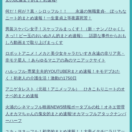
女のBL腐女子的まとめ速報-
何だ！何が？真・シロッフル！！ 永遠の無職童貞- ぼっちな
ニート的まとめ速報！一生童貞上等夜露死苦！
男装スケバン女子！スケッフルまっくす！（新・ナンノひゃくし
きっ!！ビー玉のおいぬさん的まとめ速報） 話題な事件からおも
しろ動画まで取り上げまっくす
ロボットアニメ！メカと美少女キャラだいすき永遠の非リア充・
非モテ星人 ！あらゆるマニアの為のマニアックサイト
ハルッフル-専業主夫的YOUTUBERまとめ速報！キモデブおた
く！初老人の介護生活！激動の1750日
アニゲタレスト（元祖！アニメッフル） ひきこもりニートのオ
ナベ的まとめ速報
火浦のシネマッフル映画NEWS情報ポータブルの杜！オネエ管理
人オカマちゃんの鬼女的まとめ速報!オカマッフルアタックナンバ
ーハーフ
ユカ・ヨネッフル！初老的まとめ速報！！大帝イタチにラリアッ