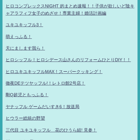
ヒロコンプレックスNIGHT 的まとめ速報！！子供が欲しいど陰キ
ャアラフィフ女子のめざせ！専業主婦！婚活計画編
ユキユキッフル3！
萌えっふる！
天にまします我ら！
ヒロシッフル！ヒロシデース山さんのリフォームひとりDIY！！
ヒロユキユキッフルMAX！スーパークッキング！
徹夜DEテツヤッフル!！レトロ館2号店！
剛Q超児ともっふる！
ヤナッフル ゲームだいすき6！放送局
ヒウラー総統の野望
三代目 ユキユキッフル 花のひうら組! 見参！