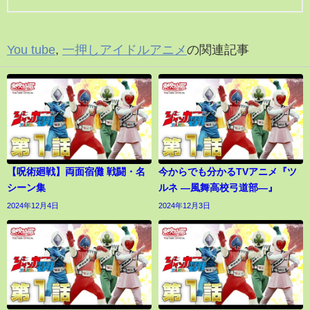
You tube
,
一押しアイドルアニメ
の関連記事
【呪術廻戦】両面宿儺 戦闘・名
今からでも分かるTVアニメ『ツ
シーン集
ルネ ―風舞高校弓道部―』
2024年12月4日
2024年12月3日