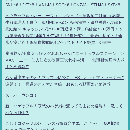
SNH48！JKT48！MNL48！SGO48！GNZ48！STU48！SKE48
ヒウラッフルのハーニーフィニッシュゴミ屋敷補完計画 ＜必殺！
生前整理人！孤立し孤独死からの～特殊清掃・遺品整理への道F
完結編＞ キャッシング計1500万返済：厨二病借金3500万円！う
つ病統合失調症14年生HKT46！！9期研究生、最後のサイト！全
米が泣いた！認知症鬱病60代のラストサイト絶賛！公開中
魔法熟女/美魔女ッ娘メグみみちゃんのニートッフルステーション
MAX！ ニート仙人仙女の映画三昧老後生活！（無職孤独居老人的
まとめ速報Z)]
乙女系腐男子のオカマッフルMAX2- FX！オ・カマトレーダーの
逆襲！！ 極道のオカマたち編（おもしろ動画まとめ速報）
スーパーウンコ！
新・ハゲッフル！哀愁のハゲ男の髪ってるまとめ速報！！激しく
ハゲっTEL？
こじ！コジッフル@！-レズっ娘百合ネエ！こじらせ！50独身処