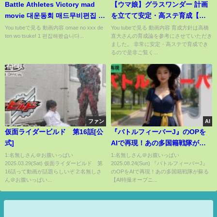
Battle Athletes Victory mad
【ウマ娘】グラスワンダー 計画
movie 대운동회 매드무비편집 バ
を立てて安定・高ステ育成【ウ
トルアスリーテス 大運動会,
マ娘/育成論/差し/Aランク/高橋
You tubeで見る 動画内容 omae no xxx de
You tubeで見る 動画内容 育成方針は高橋
ten wo tsuke! 1 편집해봤습니다...
直大さんの育成論を参考にさせていただき
式】
ました。 非常に安定・高ステで育成でき
るので是非ご覧く...
ファン
AI
仮面ライダービルド 第16話[公
『バトルフィーバーJ』のOPを
式]
AIで再現！あの多国籍戦隊が蘇
る【AI特撮オープニング再現】
1:名無しさん＠お腹いっぱい
1:名無しさん＠お腹いっぱい
2025.03.29(Sat) 仮面ライダービルド 第
2025.08.24(Sun) 『バトルフィーバーJ』
🌍⚡️
16話って動画が話題らしいぞ 2:名無しさ
のOPをAIで再現！あの多国籍戦隊が蘇る
ん＠お腹いっぱい...
【AI特撮オープニ...