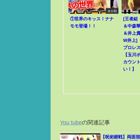
未分類
①世界のキッス！ナナ
[王者組
モモ登場！！
＆中森華
＆井上貴
W井上]
プロレ
【玉川
カウン
い！】
You tube
の関連記事
【呪術廻戦】両面宿