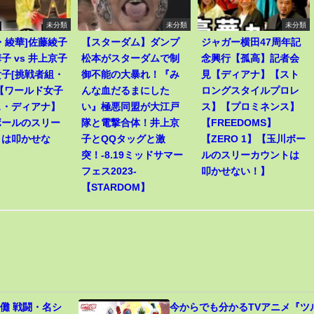
未分類
未分類
未分類
・綾華]佐藤綾子
【スターダム】ダンプ
ジャガー横田47周年記
子 vs 井上京子
松本がスターダムで制
念興行【孤高】記者会
子[挑戦者組・
御不能の大暴れ！『み
見【ディアナ】【スト
【ワールド女子
んな血だるまにした
ロングスタイルプロレ
ス・ディアナ】
い』極悪同盟が大江戸
ス】【プロミネンス】
ボールのスリー
隊と電撃合体！井上京
【FREEDOMS】
トは叩かせな
子とQQタッグと激
【ZERO 1】【玉川ボー
突！-8.19ミッドサマー
ルのスリーカウントは
フェス2023-
叩かせない！】
【STARDOM】
儺 戦闘・名シ
今からでも分かるTVアニメ『ツ