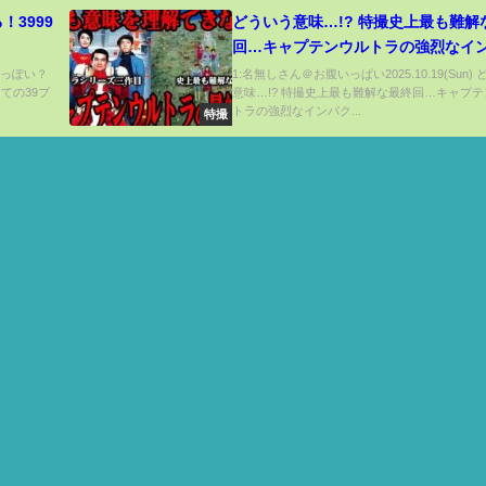
3999
どういう意味…!? 特撮史上最も難解
回…キャプテンウルトラの強烈なイ
トを残した最終回…『ウルトラマン
9円っぽい？
1:名無しさん＠お腹いっぱい2025.10.19(Sun)
掛けての39プ
意味…!? 特撮史上最も難解な最終回…キャプ
『セブン』に挟まれた幻のシリーズ第
トラの強烈なインパク...
特撮
を徹底解説