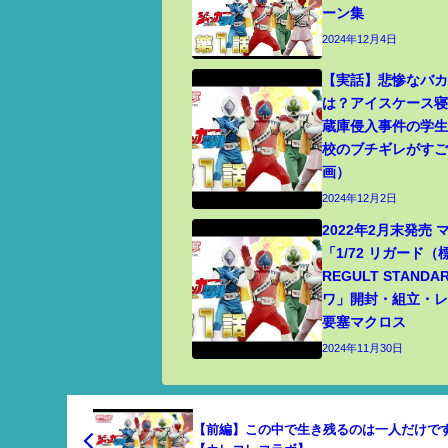
ーン集
2024年12月4日
【実話】悲惨なバ
は？アイスケース
蔵庫侵入事件の学
校のブチギレがす
画）
2024年12月2日
2022年2月末発売
「1/72 リガード
REGULT STANDA
ワ」開封・組立・レビ
要塞マクロス
2024年11月30日
【前編】この中で生き残るのは一人だけです.