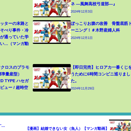
ネ ―風舞高校弓道部―』
2024年12月3日
カッターの末路と
ぽっこりお腹の改善 骨盤底筋
寝そべり事件・冷
ーニング！＃木野産婦人科
生が通っていた学
2024年12月1日
ごい…（マンガ動
 マクロスのプラモ
【即日完売】ヒロアカ一番くじ
（標準量産型）
うために6時間コンビニ巡りまし
RD TYPE ハセガ
た。
ュー / 超時空
2024年11月29日
..
【漫画】結婚できない女（魚人）【マンガ動画】