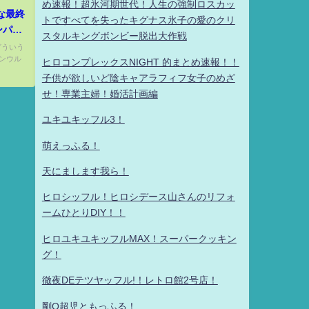
め速報！超氷河期世代！人生の強制ロスカッ
な最終
トですべてを失ったキグナス氷子の愛のクリ
ンパク
スタルキングボンビー脱出大作戦
』と
 どういう
テンウル
3作目
ヒロコンプレックスNIGHT 的まとめ速報！！
子供が欲しいど陰キャアラフィフ女子のめざ
せ！専業主婦！婚活計画編
ユキユキッフル3！
萌えっふる！
天にまします我ら！
ヒロシッフル！ヒロシデース山さんのリフォ
ームひとりDIY！！
ヒロユキユキッフルMAX！スーパークッキン
グ！
徹夜DEテツヤッフル!！レトロ館2号店！
剛Q超児ともっふる！