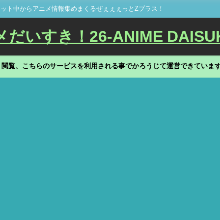
ット中からアニメ情報集めまくるぜぇぇぇっとZプラス！
いすき！26-ANIME DAISU
、閲覧、こちらのサービスを利用される事でかろうじて運営できていま