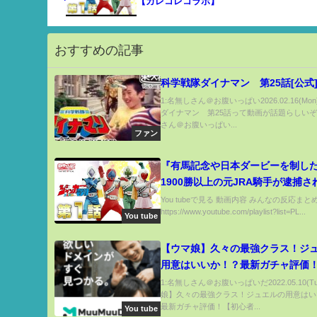
【カレコレコラボ】
おすすめの記事
科学戦隊ダイナマン 第25話[公式
1:名無しさん＠お腹いっぱい2026.02.16(Mo
ダイナマン 第25話って動画が話題らしいぞ 
さん＠お腹いっぱい...
ファン
『有馬記念や日本ダービーを制し
1900勝以上の元JRA騎手が逮捕
う』に対するみんなの反応集 まと
You tubeで見る 動画内容 みんなの反応ま
https://www.youtube.com/playlist?list=PL...
プリティーダービー レイミン 競馬
You tube
二
【ウマ娘】久々の最強クラス！ジ
用意はいいか！？最新ガチャ評価
者向け/ミスターシービー/アイネ
1:名無しさん＠お腹いっぱいだ2022.05.10(T
娘】久々の最強クラス！ジュエルの用意はい
ン/トウカイテイオー/SSR/SR/無課
最新ガチャ評価！【初心者...
You tube
金】