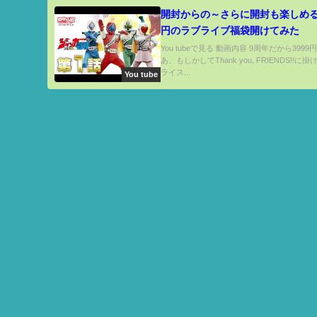
開封からの～さらに開封も楽しめる！
円のラブライブ福袋開けてみた
You tubeで見る 動画内容 9周年だから399
あ、もしかしてThank you, FRIENDS!!に
ライス...
You tube