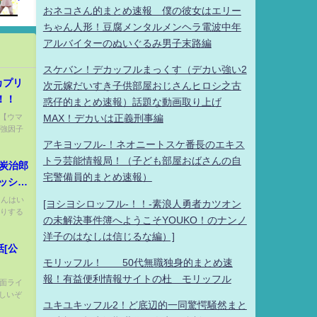
おネコさん的まとめ速報 僕の彼女はエリー
ちゃん人形！豆腐メンタルメンヘラ電波中年
アルバイターのぬいぐるみ男子末路編
スケバン！デカッフルまっくす（デカい強い2
カプリ
次元嫁だいすき子供部屋おじさんヒロシ之古
！！
惑仔的まとめ速報）話題な動画取り上げ
) 【ウマ
MAX！デカいは正義刑事編
最強因子
アキヨッフル-！ネオニートスケ番長のエキス
トラ芸能情報局！（子ども部屋おばさんの自
炭治郎
宅警備員的まとめ速報）
ッショ
ト🌼
くんはい
[ヨシヨシロッフル-！！-素浪人勇者カツオン
作りする
の未解決事件簿へようこそYOUKO！のナンノ
洋子のはなしは信じるな編）]
[公
モリッフル！ 50代無職独身的まとめ速
報！有益便利情報サイトの杜 モリッフル
 仮面ライ
しいぞ
ユキユキッフル2！ど底辺的一同驚愕騒然まと