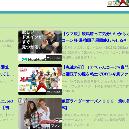
]
【ウマ娘】競馬勝って気分いいから
コーン杯 最強因子周回終わらせるぞ
n) 科学戦隊
2:名無し
1:名無しさん＠お腹いっぱいだ2022.01.08(Sat
娘】競馬勝って気分いいからカプリコーン杯 
周回終わらせるぞ！！っ...
You tube
た通算
【鬼滅の刃】リカちゃんコーデ♥竈門
されてしま
と禰豆子の服を粘土でDIY✨今風ファ
め ウマ娘
ンの服を手作り工作してコーディネー
とめシリーズ
You tubeで見る 動画内容 リカちゃんとハルト
つもラブラブ☺♡ デートのお洋服を粘土で手
 藤田伸
よ&#x1f60...
You tube
ュエルの
仮面ライダーオーズ／ＯＯＯ 第06話
！【初心
式]
スフウジ
ue) 【ウマ
1:名無しさん＠お腹いっぱい2026.02.07(Sat)
いか！？
ダーオーズ／ＯＯＯ 第06話って動画が話題ら
金/微課
2:名無しさん＠お腹...
ファン