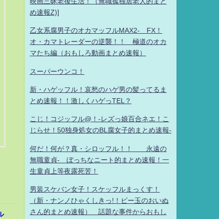
映画三昧老後生活！（無職孤独居老人的まと
め速報Z)]
乙女系腐男子のオカマッフルMAX2- FX！
オ・カマトレーダーの逆襲！！ 極道のオカ
マたち編（おもしろ動画まとめ速報）
スーパーウンコ！
新・ハゲッフル！哀愁のハゲ男の髪ってるま
とめ速報！！激しくハゲっTEL？
こじ！コジッフル@！-レズっ娘百合ネエ！こ
じらせ！50独身処女のBL腐女子的まとめ速報-
何だ！何が？真・シロッフル！！ 永遠の
無職童貞- ぼっちなニート的まとめ速報！一
生童貞上等夜露死苦！
男装スケバン女子！スケッフルまっくす！
（新・ナンノひゃくしきっ!！ビー玉のおいぬ
さん的まとめ速報） 話題な事件からおもし
ル