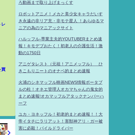
ろ動画まで取り上げまっくす
ロボットアニメ！メカと美少女キャラだいす
き永遠の非リア充・非モテ星人 ！あらゆるマ
トレ
ニアの為のマニアックサイト
ハルッフル-専業主夫的YOUTUBERまとめ速
報！キモデブおたく！初老人の介護生活！激
動の1750日
アニゲタレスト（元祖！アニメッフル） ひ
を買
きこもりニートのオナベ的まとめ速報
火浦のシネマッフル映画NEWS情報ポータブ
ルの杜！オネエ管理人オカマちゃんの鬼女的
まとめ速報!オカマッフルアタックナンバーハ
ーフ
ユカ・ヨネッフル！初老的まとめ速報！！大
帝イタチにラリアット！害獣神アリ・ガー被
害に必殺！パイルドライバー