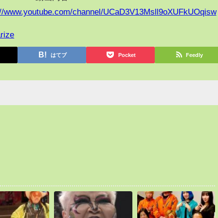
://www.youtube.com/channel/UCaD3V13Msll9oXUFkUOqisw
rize
はてブ
Pocket
Feedly