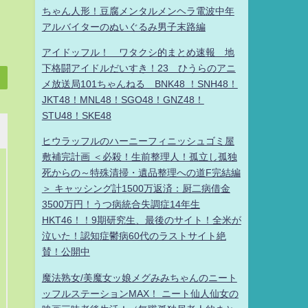
ちゃん人形！豆腐メンタルメンヘラ電波中年
アルバイターのぬいぐるみ男子末路編
アイドッフル！ ワタクシ的まとめ速報 地
下格闘アイドルだいすき！23 ひうらのアニ
メ放送局101ちゃんねる BNK48 ！SNH48！
JKT48！MNL48！SGO48！GNZ48！
STU48！SKE48
ヒウラッフルのハーニーフィニッシュゴミ屋
敷補完計画 ＜必殺！生前整理人！孤立し孤独
死からの～特殊清掃・遺品整理への道F完結編
＞ キャッシング計1500万返済：厨二病借金
3500万円！うつ病統合失調症14年生
HKT46！！9期研究生、最後のサイト！全米が
泣いた！認知症鬱病60代のラストサイト絶
賛！公開中
魔法熟女/美魔女ッ娘メグみみちゃんのニート
ッフルステーションMAX！ ニート仙人仙女の