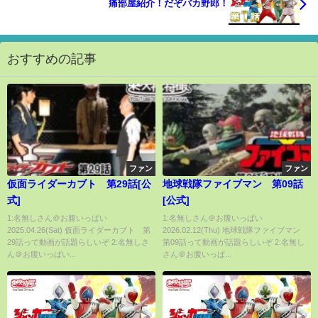
痛部屋紹介！だぞバカ野郎！
おすすめの記事
ファン
ファン
仮面ライダーカブト 第29話[公
地球戦隊ファイブマン 第09話
式]
[公式]
1:名無しさん＠お腹いっぱい
1:名無しさん＠お腹いっぱい
2025.04.26(Sat) 仮面ライダーカブト 第
2026.02.12(Thu) 地球戦隊ファイブマン
29話って動画が話題らしいぞ 2:名無しさ
第09話って動画が話題らしいぞ 2:名無し
ん＠お腹いっぱい...
さん＠お腹いっぱ...