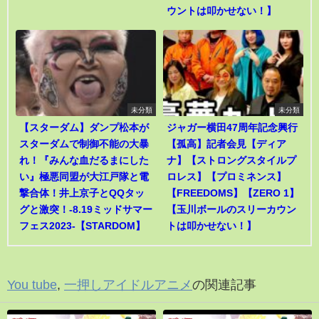
ウントは叩かせない！】
未分類
未分類
【スターダム】ダンプ松本が
ジャガー横田47周年記念興行
スターダムで制御不能の大暴
【孤高】記者会見【ディア
れ！『みんな血だるまにした
ナ】【ストロングスタイルプ
い』極悪同盟が大江戸隊と電
ロレス】【プロミネンス】
撃合体！井上京子とQQタッ
【FREEDOMS】【ZERO 1】
グと激突！-8.19ミッドサマー
【玉川ボールのスリーカウン
フェス2023-【STARDOM】
トは叩かせない！】
You tube
,
一押しアイドルアニメ
の関連記事