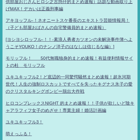
供部屋おじさんヒロシ之古惑仔的まとめ速報）話題な動画取り上
げMAX！デカいは正義刑事編
アキヨッフル-！ネオニートスケ番長のエキストラ芸能情報局！
（子ども部屋おばさんの自宅警備員的まとめ速報）
[ヨシヨシロッフル-！！-素浪人勇者カツオンの未解決事件簿へよ
うこそYOUKO！のナンノ洋子のはなしは信じるな編）]
モリッフル！ 50代無職独身的まとめ速報！有益便利情報サイ
トの杜 モリッフル
ユキユキッフル2！ど底辺的一同驚愕騒然まとめ速報！超氷河期
世代！人生の強制ロスカットですべてを失ったキグナス氷子の愛
のクリスタルキングボンビー脱出大作戦
ヒロコンプレックスNIGHT 的まとめ速報！！子供が欲しいど陰キ
ャアラフィフ女子のめざせ！専業主婦！婚活計画編
ユキユキッフル3！
萌えっふる！