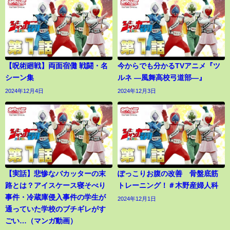
【呪術廻戦】両面宿儺 戦闘・名
今からでも分かるTVアニメ『ツ
シーン集
ルネ ―風舞高校弓道部―』
2024年12月4日
2024年12月3日
【実話】悲惨なバカッターの末
ぽっこりお腹の改善 骨盤底筋
路とは？アイスケース寝そべり
トレーニング！＃木野産婦人科
事件・冷蔵庫侵入事件の学生が
2024年12月1日
通っていた学校のブチギレがす
ごい…（マンガ動画）