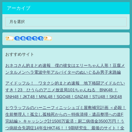
アーカイブ
おすすめサイト
おネコさん的まとめ速報 僕の彼女はエリーちゃん人形！豆腐メ
ンタルメンヘラ電波中年アルバイターのぬいぐるみ男子末路編
アイドッフル！ ワタクシ的まとめ速報 地下格闘アイドルだい
すき！23 ひうらのアニメ放送局101ちゃんねる BNK48 ！
SNH48！JKT48！MNL48！SGO48！GNZ48！STU48！SKE48
ヒウラッフルのハーニーフィニッシュゴミ屋敷補完計画 ＜必殺！
生前整理人！孤立し孤独死からの～特殊清掃・遺品整理への道F
完結編＞ キャッシング計1500万返済：厨二病借金3500万円！う
つ病統合失調症14年生HKT46！！9期研究生、最後のサイト！全