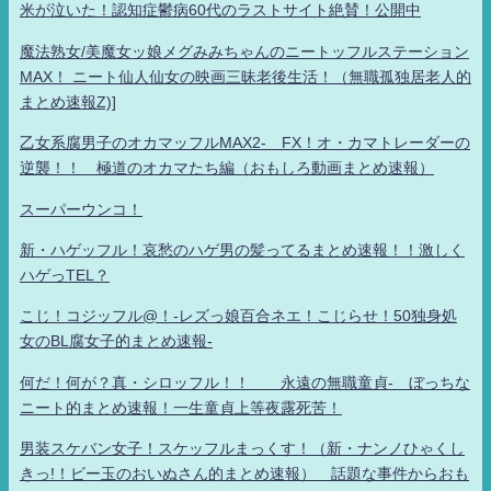
米が泣いた！認知症鬱病60代のラストサイト絶賛！公開中
魔法熟女/美魔女ッ娘メグみみちゃんのニートッフルステーション
MAX！ ニート仙人仙女の映画三昧老後生活！（無職孤独居老人的
まとめ速報Z)]
乙女系腐男子のオカマッフルMAX2- FX！オ・カマトレーダーの
逆襲！！ 極道のオカマたち編（おもしろ動画まとめ速報）
スーパーウンコ！
新・ハゲッフル！哀愁のハゲ男の髪ってるまとめ速報！！激しく
ハゲっTEL？
こじ！コジッフル@！-レズっ娘百合ネエ！こじらせ！50独身処
女のBL腐女子的まとめ速報-
何だ！何が？真・シロッフル！！ 永遠の無職童貞- ぼっちな
ニート的まとめ速報！一生童貞上等夜露死苦！
男装スケバン女子！スケッフルまっくす！（新・ナンノひゃくし
きっ!！ビー玉のおいぬさん的まとめ速報） 話題な事件からおも