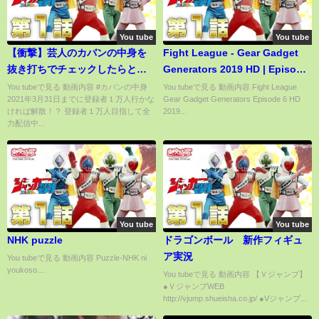
You tube
You tube
【衝撃】芸人のカバンの中身を
Fight League - Gear Gadget
抜き打ちでチェックしたらとん
Generators 2019 HD | Episode
でもないもの出てきた
6 (English Sub)
You tubeで見る 動画内容 #カバンの中身
You tubeで見る 動画内容 Fight League
2021年3月31日までに登録者１万人行かな
Gear Gadget Generators Episode 6 HD
ければ解散！？ 登録者１万人目指して全
2019...
力配信中...
You tube
You tube
NHK puzzle
ドラゴンボール 新作フィギュ
ア実況
You tubeで見る 動画内容 Puzzle-NHK ni
youkoso....
You tubeで見る 動画内容 【Ｖジャンプ】
●ＶジャンプWEB
http://vjump.shueisha.co.jp/ ●Vジャンプ...