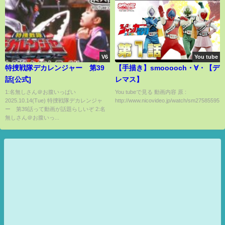
V6
You tube
特捜戦隊デカレンジャー 第39
【手描き】smooooch・∀・【デ
話[公式]
レマス】
1:名無しさん＠お腹いっぱい
You tubeで見る 動画内容 原 :
2025.10.14(Tue) 特捜戦隊デカレンジャ
http://www.nicovideo.jp/watch/sm27585595...
ー 第39話って動画が話題らしいぞ 2:名
無しさん＠お腹いっ...