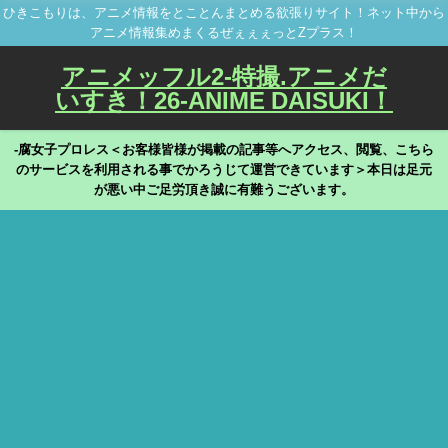
ひきこもりは、アニメ情報をとことんまとめる欲張りサイト！ネット中から
アニメ情報集めまくるぜぇぇぇっとZプラス！
アニメッフル2-特撮.アニメだ
いすき！26-ANIME DAISUKI！
-腐女子プロレス＜お客様皆様が掲載の記事等へアクセス、閲覧、こちら
のサービスを利用される事でかろうじて運営できています＞本日は足元
が悪い中ご足労頂き誠に有難うございます。