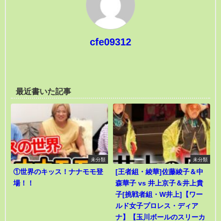
cfe09312
最近書いた記事
未分類
未分類
①世界のキッス！ナナモモ登
[王者組・綾華]佐藤綾子＆中
場！！
森華子 vs 井上京子＆井上貴
子[挑戦者組・W井上]【ワー
ルド女子プロレス・ディア
ナ】【玉川ボールのスリーカ