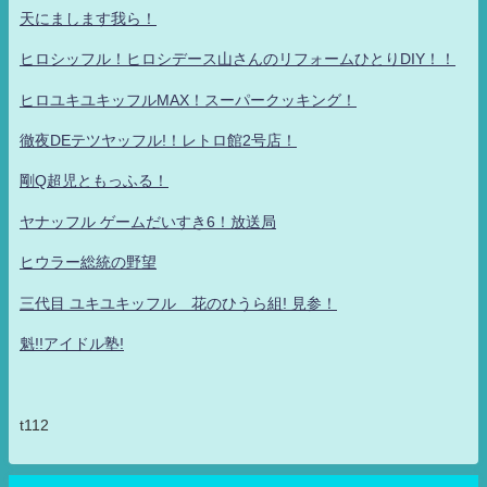
天にまします我ら！
ヒロシッフル！ヒロシデース山さんのリフォームひとりDIY！！
ヒロユキユキッフルMAX！スーパークッキング！
徹夜DEテツヤッフル!！レトロ館2号店！
剛Q超児ともっふる！
ヤナッフル ゲームだいすき6！放送局
ヒウラー総統の野望
三代目 ユキユキッフル 花のひうら組! 見参！
魁!!アイドル塾!
t112