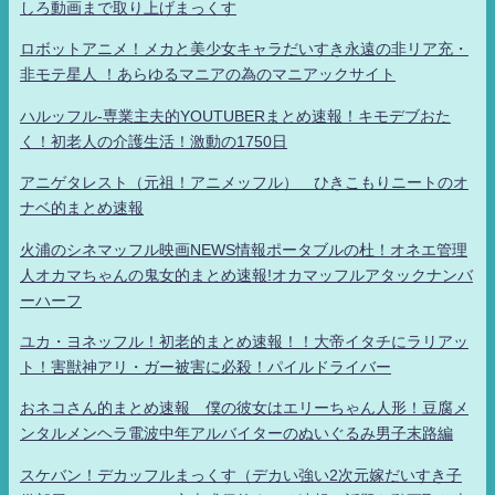
しろ動画まで取り上げまっくす
ロボットアニメ！メカと美少女キャラだいすき永遠の非リア充・
非モテ星人 ！あらゆるマニアの為のマニアックサイト
ハルッフル-専業主夫的YOUTUBERまとめ速報！キモデブおた
く！初老人の介護生活！激動の1750日
アニゲタレスト（元祖！アニメッフル） ひきこもりニートのオ
ナベ的まとめ速報
火浦のシネマッフル映画NEWS情報ポータブルの杜！オネエ管理
人オカマちゃんの鬼女的まとめ速報!オカマッフルアタックナンバ
ーハーフ
ユカ・ヨネッフル！初老的まとめ速報！！大帝イタチにラリアッ
ト！害獣神アリ・ガー被害に必殺！パイルドライバー
おネコさん的まとめ速報 僕の彼女はエリーちゃん人形！豆腐メ
ンタルメンヘラ電波中年アルバイターのぬいぐるみ男子末路編
スケバン！デカッフルまっくす（デカい強い2次元嫁だいすき子