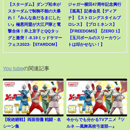
【スターダム】ダンプ松本が
ジャガー横田47周年記念興行
スターダムで制御不能の大暴
【孤高】記者会見【ディア
れ！『みんな血だるまにした
ナ】【ストロングスタイルプ
い』極悪同盟が大江戸隊と電
ロレス】【プロミネンス】
撃合体！井上京子とQQタッ
【FREEDOMS】【ZERO 1】
グと激突！-8.19ミッドサマー
【玉川ボールのスリーカウン
フェス2023-【STARDOM】
トは叩かせない！】
You tube
の関連記事
【呪術廻戦】両面宿儺 戦闘・名
今からでも分かるTVアニメ『ツ
シーン集
ルネ ―風舞高校弓道部―』