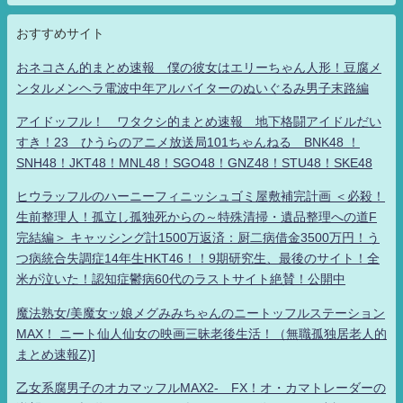
おすすめサイト
おネコさん的まとめ速報 僕の彼女はエリーちゃん人形！豆腐メ
ンタルメンヘラ電波中年アルバイターのぬいぐるみ男子末路編
アイドッフル！ ワタクシ的まとめ速報 地下格闘アイドルだい
すき！23 ひうらのアニメ放送局101ちゃんねる BNK48 ！
SNH48！JKT48！MNL48！SGO48！GNZ48！STU48！SKE48
ヒウラッフルのハーニーフィニッシュゴミ屋敷補完計画 ＜必殺！
生前整理人！孤立し孤独死からの～特殊清掃・遺品整理への道F
完結編＞ キャッシング計1500万返済：厨二病借金3500万円！う
つ病統合失調症14年生HKT46！！9期研究生、最後のサイト！全
米が泣いた！認知症鬱病60代のラストサイト絶賛！公開中
魔法熟女/美魔女ッ娘メグみみちゃんのニートッフルステーション
MAX！ ニート仙人仙女の映画三昧老後生活！（無職孤独居老人的
まとめ速報Z)]
乙女系腐男子のオカマッフルMAX2- FX！オ・カマトレーダーの