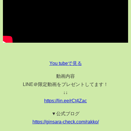
You tubeで見る
動画内容
LINE＠限定動画をプレゼントしてます！
↓↓
https://lin.ee/rCt4Zac
▼公式ブログ
https://ginsara-check.com/rakko/