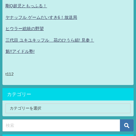
剛Q超児ともっふる！
ヤナッフル ゲームだいすき6！放送局
ヒウラー総統の野望
三代目 ユキユキッフル 花のひうら組! 見参！
魁!!アイドル塾!
t112
カテゴリー