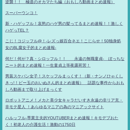
逆襲！！ 極道のオカマたち編（おもしろ動画まとめ速報）
スーパーウンコ！
新・ハゲッフル！哀愁のハゲ男の髪ってるまとめ速報！！激しく
ハゲっTEL？
こじ！コジッフル@！-レズっ娘百合ネエ！こじらせ！50独身処
女のBL腐女子的まとめ速報-
何だ！何が？真・シロッフル！！ 永遠の無職童貞- ぼっちな
ニート的まとめ速報！一生童貞上等夜露死苦！
男装スケバン女子！スケッフルまっくす！（新・ナンノひゃくし
きっ!！ビー玉のおいぬさん的まとめ速報） 話題な事件からおも
しろ動画まで取り上げまっくす
ロボットアニメ！メカと美少女キャラだいすき永遠の非リア充・
非モテ星人 ！あらゆるマニアの為のマニアックサイト
ハルッフル-専業主夫的YOUTUBERまとめ速報！キモデブおた
く！初老人の介護生活！激動の1750日