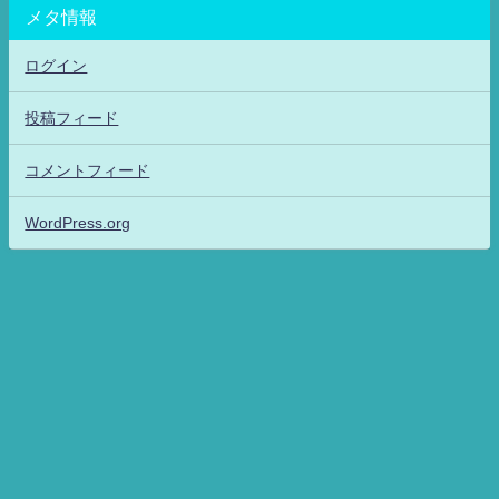
メタ情報
ログイン
投稿フィード
コメントフィード
WordPress.org
アニメッフル2-特撮.アニメだいすき！26-ANIME DAISUKI！ All Rights
Reserved.