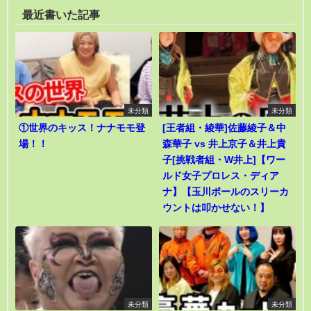
最近書いた記事
未分類
未分類
①世界のキッス！ナナモモ登
[王者組・綾華]佐藤綾子＆中
場！！
森華子 vs 井上京子＆井上貴
子[挑戦者組・W井上]【ワー
ルド女子プロレス・ディア
ナ】【玉川ボールのスリーカ
ウントは叩かせない！】
未分類
未分類