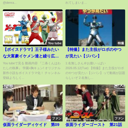
@denra...
れてしまいま...
You tube
特撮
【ボイスドラマ】王子様みたい
【特撮】また主役がロボのやつ
な大富豪イケメン達と繰り広げ
が見たい【ジバン】
るシンデレラストーリー♡学園
You tubeで見る 動画内容 『二条くんはわ
1:名無しさん＠お腹いっぱい
たしの執事』 学園×胸キュン! オリジナル
2026.05.12(Tue) 【特撮】また主役がロボ
恋愛小説【二条くんはわたしの
新作小説をボイスドラマ化！ チャンネル
のやつが見たい【ジバン】って動画が話題
執事 平凡なわたしが今日からお
登録よろしく...
らしいぞ 2:名無し...
嬢さま!?】#1/3【アニメ】【集
英社みらい文庫】
ファン
ファン
仮面ライダーディケイド 第09
仮面ライダーゴースト 第21話