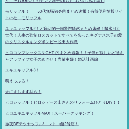
うこそYOUKO！のナンノ洋子のはなしは信じるな編）]
モリッフル！ 50代無職独身的まとめ速報！有益便利情報サイ
トの杜 モリッフル
ユキユキッフル2！ど底辺的一同驚愕騒然まとめ速報！超氷河期
世代！人生の強制ロスカットですべてを失ったキグナス氷子の愛
のクリスタルキングボンビー脱出大作戦
ヒロコンプレックスNIGHT 的まとめ速報！！子供が欲しいど陰キ
ャアラフィフ女子のめざせ！専業主婦！婚活計画編
ユキユキッフル3！
萌えっふる！
天にまします我ら！
ヒロシッフル！ヒロシデース山さんのリフォームひとりDIY！！
ヒロユキユキッフルMAX！スーパークッキング！
徹夜DEテツヤッフル!！レトロ館2号店！