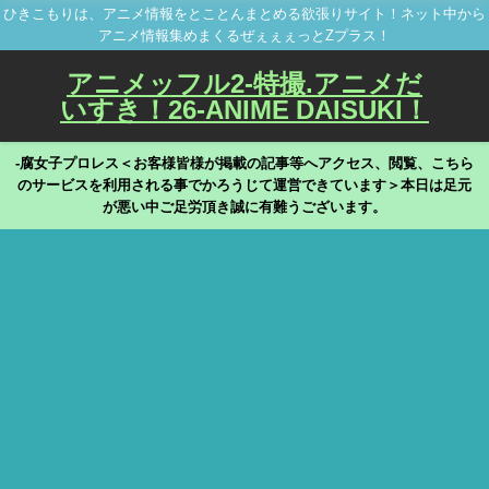
ひきこもりは、アニメ情報をとことんまとめる欲張りサイト！ネット中から
アニメ情報集めまくるぜぇぇぇっとZプラス！
アニメッフル2-特撮.アニメだ
いすき！26-ANIME DAISUKI！
-腐女子プロレス＜お客様皆様が掲載の記事等へアクセス、閲覧、こちら
のサービスを利用される事でかろうじて運営できています＞本日は足元
が悪い中ご足労頂き誠に有難うございます。