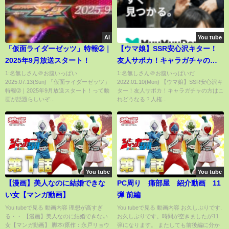
AI
You tube
「仮面ライダーゼッツ」特報➁｜
【ウマ娘】SSR安心沢キター！
2025年9月放送スタート！
友人サポカ！キャラガチャの方
はこれどうなる？人権！？ニシ
1:名無しさん＠お腹いっぱい
1:名無しさん＠お腹いっぱいだ
2025.07.13(Sun) 「仮面ライダーゼッツ」
2022.01.10(Mon) 【ウマ娘】SSR安心沢キ
ノフラワー来ず【のっちんTV ウ
特報➁｜2025年9月放送スタート！って動
ター！友人サポカ！キャラガチャの方はこ
マ娘プリティーダービー攻略ま
画が話題らしいぞ...
れどうなる？人権...
とめ カプリコーン杯 フクキタル
性能別動画もあります！
You tube
You tube
【漫画】美人なのに結婚できな
PC周り 痛部屋 紹介動画 11
い女【マンガ動画】
弾 前編
You tubeで見る 動画内容 理想が高すぎ
You tubeで見る 動画内容 お久しぶりです.
る・・ 【漫画】美人なのに結婚できない
お久しぶりです。時間が空きましたが11
女【マンガ動画】 脚本/原作：永戸リョウ
弾になります。 またしても前後編に分か