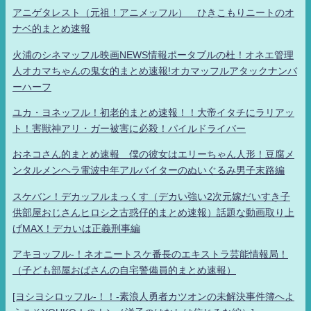
アニゲタレスト（元祖！アニメッフル） ひきこもりニートのオ
ナベ的まとめ速報
火浦のシネマッフル映画NEWS情報ポータブルの杜！オネエ管理
人オカマちゃんの鬼女的まとめ速報!オカマッフルアタックナンバ
ーハーフ
ユカ・ヨネッフル！初老的まとめ速報！！大帝イタチにラリアッ
ト！害獣神アリ・ガー被害に必殺！パイルドライバー
おネコさん的まとめ速報 僕の彼女はエリーちゃん人形！豆腐メ
ンタルメンヘラ電波中年アルバイターのぬいぐるみ男子末路編
スケバン！デカッフルまっくす（デカい強い2次元嫁だいすき子
供部屋おじさんヒロシ之古惑仔的まとめ速報）話題な動画取り上
げMAX！デカいは正義刑事編
アキヨッフル-！ネオニートスケ番長のエキストラ芸能情報局！
（子ども部屋おばさんの自宅警備員的まとめ速報）
[ヨシヨシロッフル-！！-素浪人勇者カツオンの未解決事件簿へよ