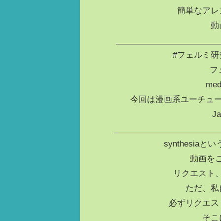
簡単なアレ
動
_______________________
#フェルミ
フェ
medi
今回は漫画系ユーチュー
J
________________________
synthesi
動画を
リクエスト
ただ、私
必ずリクエス
そこ