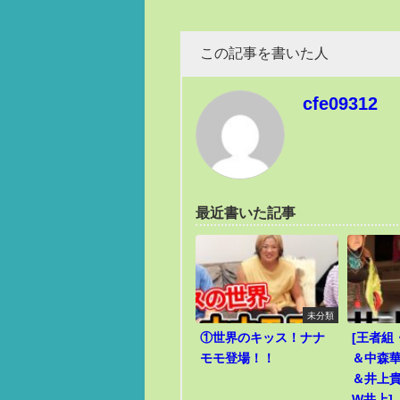
この記事を書いた人
cfe09312
最近書いた記事
未分類
①世界のキッス！ナナ
[王者組
モモ登場！！
＆中森華
＆井上貴
W井上]