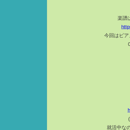
楽譜は
htt
今回はピア
h
就活中な