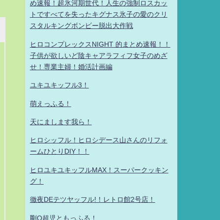
め速報！超氷河期世代！人生の強制ロスカッ
トですべてを失ったキグナス氷子の愛のクリ
スタルキングボンビー脱出大作戦
ヒロコンプレックスNIGHT 的まとめ速報！！
子供が欲しいど陰キャアラフィフ女子のめざ
せ！専業主婦！婚活計画編
ユキユキッフル3！
萌えっふる！
天にまします我ら！
ヒロシッフル！ヒロシデース山さんのリフォ
ームひとりDIY！！
ヒロユキユキッフルMAX！スーパークッキン
グ！
徹夜DEテツヤッフル!！レトロ館2号店！
剛Q超児ともっふる！