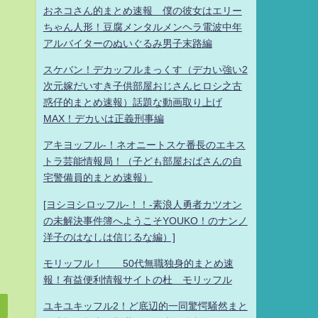
おネコさん的まとめ速報 僕の彼女はエリー
ちゃん人形！豆腐メンタルメンヘラ電波中年
アルバイターのぬいぐるみ男子末路編
スケバン！デカッフルまっくす（デカい強い2
次元嫁だいすき子供部屋おじさんヒロシ之古
惑仔的まとめ速報）話題な動画取り上げ
MAX！デカいは正義刑事編
アキヨッフル-！ネオニートスケ番長のエキス
トラ芸能情報局！（子ども部屋おばさんの自
宅警備員的まとめ速報）
[ヨシヨシロッフル-！！-素浪人勇者カツオン
の未解決事件簿へようこそYOUKO！のナンノ
洋子のはなしは信じるな編）]
モリッフル！ 50代無職独身的まとめ速
報！有益便利情報サイトの杜 モリッフル
ユキユキッフル2！ど底辺的一同驚愕騒然まと