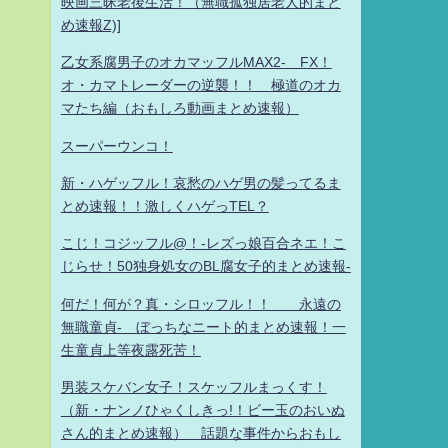
映画三昧老後生活！（無職孤独居老人的まと
め速報Z)]
乙女系腐男子のオカマッフルMAX2- FX！
オ・カマトレーダーの逆襲！！ 極道のオカ
マたち編（おもしろ動画まとめ速報）
スーパーウンコ！
新・ハゲッフル！哀愁のハゲ男の髪ってるま
とめ速報！！激しくハゲっTEL？
こじ！コジッフル@！-レズっ娘百合ネエ！こ
じらせ！50独身処女のBL腐女子的まとめ速報-
何だ！何が？真・シロッフル！！ 永遠の
無職童貞- ぼっちなニート的まとめ速報！一
生童貞上等夜露死苦！
男装スケバン女子！スケッフルまっくす！
（新・ナンノひゃくしきっ!！ビー玉のおいぬ
さん的まとめ速報） 話題な事件からおもし