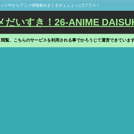
ット中からアニメ情報集めまくるぜぇぇぇっとZプラス！
いすき！26-ANIME DAISU
、閲覧、こちらのサービスを利用される事でかろうじて運営できていま