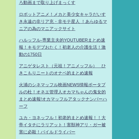
ろ動画まで取り上げまっくす
ロボットアニメ！メカと美少女キャラだいす
き永遠の非リア充・非モテ星人 ！あらゆるマ
ニアの為のマニアックサイト
ハルッフル-専業主夫的YOUTUBERまとめ速
報！キモデブおたく！初老人の介護生活！激
動の1750日
アニゲタレスト（元祖！アニメッフル） ひ
きこもりニートのオナベ的まとめ速報
火浦のシネマッフル映画NEWS情報ポータブ
ルの杜！オネエ管理人オカマちゃんの鬼女的
まとめ速報!オカマッフルアタックナンバーハ
ーフ
ユカ・ヨネッフル！初老的まとめ速報！！大
帝イタチにラリアット！害獣神アリ・ガー被
害に必殺！パイルドライバー