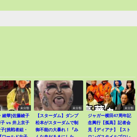
未分類
未分類
未分類
・綾華]佐藤綾子
【スターダム】ダンプ
ジャガー横田47周年記
子 vs 井上京子
松本がスターダムで制
念興行【孤高】記者会
子[挑戦者組・
御不能の大暴れ！『み
見【ディアナ】【スト
【ワールド女子
んな血だるまにした
ロングスタイルプロレ