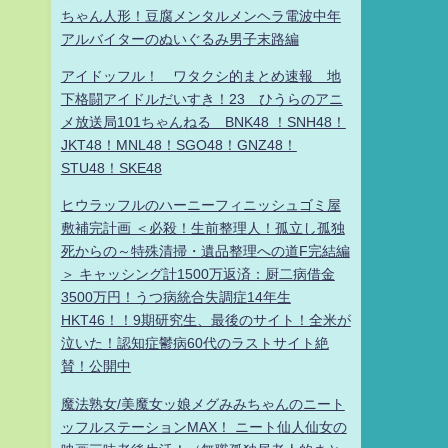
ちゃん人形！豆腐メンタルメンヘラ電波中年
アルバイターのぬいぐるみ男子末路編
アイドッフル！ ワタクシ的まとめ速報 地
下格闘アイドルだいすき！23 ひうらのアニ
メ放送局101ちゃんねる BNK48 ！SNH48！
JKT48！MNL48！SGO48！GNZ48！
STU48！SKE48
ヒウラッフルのハーニーフィニッシュゴミ屋
敷補完計画 ＜必殺！生前整理人！孤立し孤独
死からの～特殊清掃・遺品整理への道F完結編
＞ キャッシング計1500万返済：厨二病借金
3500万円！うつ病統合失調症14年生
HKT46！！9期研究生、最後のサイト！全米が
泣いた！認知症鬱病60代のラストサイト絶
賛！公開中
魔法熟女/美魔女ッ娘メグみみちゃんのニート
ッフルステーションMAX！ ニート仙人仙女の