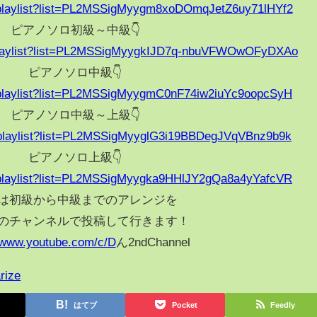
/playlist?list=PL2MSSigMyygm8xoDOmqJetZ6uy71lHYf2
ピアノソロ初級～中級👇
/playlist?list=PL2MSSigMyygkIJD7q-nbuVFWOwOFyDXAo
ピアノソロ中級👇
/playlist?list=PL2MSSigMyygmC0nF74iw2iuYc9oopcSyH
ピアノソロ中級～上級👇
/playlist?list=PL2MSSigMyyglG3i19BBDegJVqVBnz9b9k
ピアノソロ上級👇
/playlist?list=PL2MSSigMyygka9HHlJY2gQa8a4yYafcVR
は初級から中級までのアレンジを
のチャンネルで投稿して行きます！
//www.youtube.com/c/D
ん2ndChannel
rize
はてブ
Pocket
Feedly