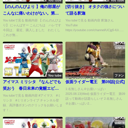
You tube
You tube
【のんのんびより 】俺の部屋が
[切り抜き] オタクの強さについ
こんなに痛いわけがない。第２
て語る釈迦
０話 俺の妹が にゃんぱすー
You tubeで見る 動画内容 【 のんのんびよ
You tubeで見る 動画内容 釈迦さん
り】 にゃんぱすー こんにちは ハレです
YouTube
とか言うわけがない
今回は、 最近、購入しました わたくし
https://youtube.com/channel/UCjg5-lUi......
これが無...
You tube
ファン
アイマス ミリシタ 『なんどでも
仮面ライダー電王 第09話[公式]
笑おう 春日未来の覚醒エピソ
1:名無しさん＠お腹いっぱい
2025.08.13(Wed) 仮面ライダー電王 第09
ード』
You tubeで見る 動画内容 #アイマス #ミ
話って動画が話題らしいぞ 2:名無しさん
リシタ #ミリオンライブ チャンネル登
＠お腹いっぱい2...
録、高評価ボタンのクリックをお願いしま
す！...