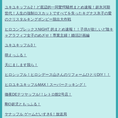
ユキユキッフル2！ど底辺的一同驚愕騒然まとめ速報！超氷河期
世代！人生の強制ロスカットですべてを失ったキグナス氷子の愛
のクリスタルキングボンビー脱出大作戦
ヒロコンプレックスNIGHT 的まとめ速報！！子供が欲しいど陰キ
ャアラフィフ女子のめざせ！専業主婦！婚活計画編
ユキユキッフル3！
萌えっふる！
天にまします我ら！
ヒロシッフル！ヒロシデース山さんのリフォームひとりDIY！！
ヒロユキユキッフルMAX！スーパークッキング！
徹夜DEテツヤッフル!！レトロ館2号店！
剛Q超児ともっふる！
ヤナッフル ゲームだいすき6！放送局