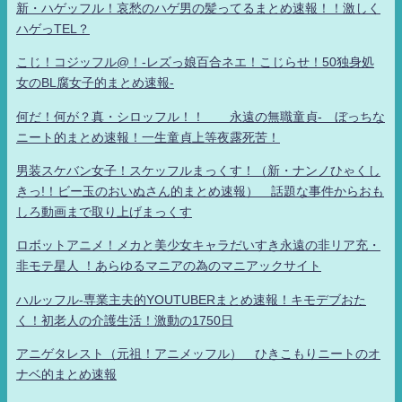
新・ハゲッフル！哀愁のハゲ男の髪ってるまとめ速報！！激しく
ハゲっTEL？
こじ！コジッフル@！-レズっ娘百合ネエ！こじらせ！50独身処
女のBL腐女子的まとめ速報-
何だ！何が？真・シロッフル！！ 永遠の無職童貞- ぼっちな
ニート的まとめ速報！一生童貞上等夜露死苦！
男装スケバン女子！スケッフルまっくす！（新・ナンノひゃくし
きっ!！ビー玉のおいぬさん的まとめ速報） 話題な事件からおも
しろ動画まで取り上げまっくす
ロボットアニメ！メカと美少女キャラだいすき永遠の非リア充・
非モテ星人 ！あらゆるマニアの為のマニアックサイト
ハルッフル-専業主夫的YOUTUBERまとめ速報！キモデブおた
く！初老人の介護生活！激動の1750日
アニゲタレスト（元祖！アニメッフル） ひきこもりニートのオ
ナベ的まとめ速報