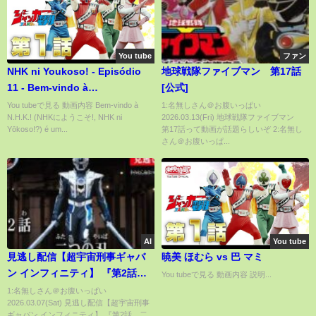
You tube
ファン
NHK ni Youkoso! - Episódio
地球戦隊ファイブマン 第17話
11 - Bem-vindo à
[公式]
Conspiração!
You tubeで見る 動画内容 Bem-vindo à
1:名無しさん＠お腹いっぱい
N.H.K.! (NHKにようこそ!, NHK ni
2026.03.13(Fri) 地球戦隊ファイブマン
Yōkoso!?) é um...
第17話って動画が話題らしいぞ 2:名無し
さん＠お腹いっぱ...
AI
You tube
見逃し配信【超宇宙刑事ギャバ
暁美 ほむら vs 巴 マミ
ン インフィニティ】 『第2話
You tubeで見る 動画内容 説明...
二つの刃』[公式]
1:名無しさん＠お腹いっぱい
2026.03.07(Sat) 見逃し配信【超宇宙刑事
ギャバン インフィニティ】 『第2話 二