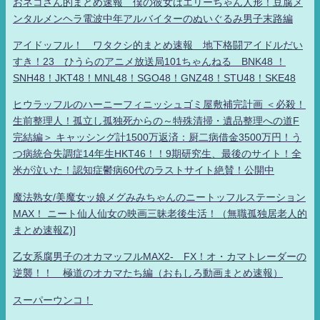
おネコさん的まとめ速報 僕の彼女はエリーちゃん人形！豆腐メ
ンタルメンヘラ電波中年アルバイターのぬいぐるみ男子末路編
アイドッフル！ ワタクシ的まとめ速報 地下格闘アイドルだい
すき！23 ひうらのアニメ放送局101ちゃんねる BNK48 ！
SNH48！JKT48！MNL48！SGO48！GNZ48！STU48！SKE48
ヒウラッフルのハーニーフィニッシュゴミ屋敷補完計画 ＜必殺！
生前整理人！孤立し孤独死からの～特殊清掃・遺品整理への道F
完結編＞ キャッシング計1500万返済：厨二病借金3500万円！う
つ病統合失調症14年生HKT46！！9期研究生、最後のサイト！全
米が泣いた！認知症鬱病60代のラストサイト絶賛！公開中
魔法熟女/美魔女ッ娘メグみみちゃんのニートッフルステーション
MAX！ ニート仙人仙女の映画三昧老後生活！（無職孤独居老人的
まとめ速報Z)]
乙女系腐男子のオカマッフルMAX2- FX！オ・カマトレーダーの
逆襲！！ 極道のオカマたち編（おもしろ動画まとめ速報）
スーパーウンコ！