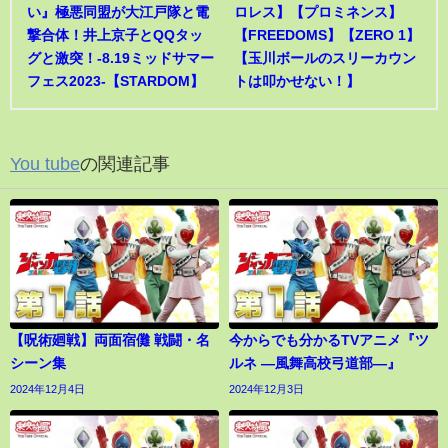
い』極悪同盟が大江戸隊と電
ロレス】【プロミネンス】
撃合体！井上京子とQQタッ
【FREEDOMS】【ZERO 1】
グと激突！-8.19ミッドサマー
【玉川ボールのスリーカウン
フェス2023-【STARDOM】
トは叩かせない！】
You tube
の関連記事
【呪術廻戦】両面宿儺 戦闘・名
今からでも分かるTVアニメ『ツ
シーン集
ルネ ―風舞高校弓道部―』
2024年12月4日
2024年12月3日