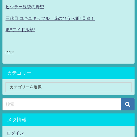
ヒウラー総統の野望
三代目 ユキユキッフル 花のひうら組! 見参！
魁!!アイドル塾!
t112
カテゴリー
メタ情報
ログイン