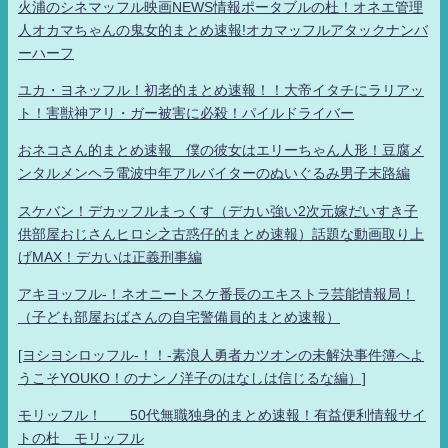
火浦のシネマッフル映画NEWS情報ポータブルの杜！オネエ管理
人オカマちゃんの鬼女的まとめ速報!オカマッフルアタックナンバ
ーハーフ
ユカ・ヨネッフル！初老的まとめ速報！！大帝イタチにラリアッ
ト！害獣神アリ・ガー被害に必殺！パイルドライバー
おネコさん的まとめ速報 僕の彼女はエリーちゃん人形！豆腐メ
ンタルメンヘラ電波中年アルバイターのぬいぐるみ男子末路編
スケバン！デカッフルまっくす（デカい強い2次元嫁だいすき子
供部屋おじさんヒロシ之古惑仔的まとめ速報）話題な動画取り上
げMAX！デカいは正義刑事編
アキヨッフル-！ネオニートスケ番長のエキストラ芸能情報局！
（子ども部屋おばさんの自宅警備員的まとめ速報）
[ヨシヨシロッフル-！！-素浪人勇者カツオンの未解決事件簿へよ
うこそYOUKO！のナンノ洋子のはなしは信じるな編）]
モリッフル！ 50代無職独身的まとめ速報！有益便利情報サイ
トの杜 モリッフル