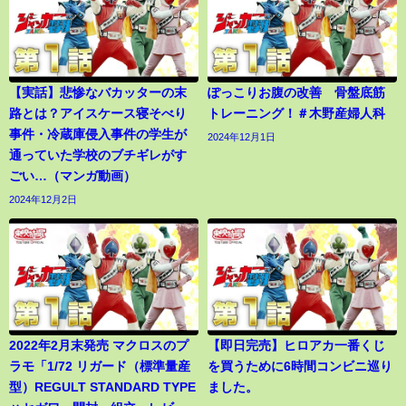
【実話】悲惨なバカッターの末
ぽっこりお腹の改善 骨盤底筋
路とは？アイスケース寝そべり
トレーニング！＃木野産婦人科
事件・冷蔵庫侵入事件の学生が
2024年12月1日
通っていた学校のブチギレがす
ごい…（マンガ動画）
2024年12月2日
2022年2月末発売 マクロスのプ
【即日完売】ヒロアカ一番くじ
ラモ「1/72 リガード（標準量産
を買うために6時間コンビニ巡り
型）REGULT STANDARD TYPE
ました。