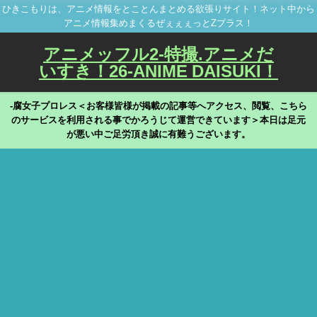
ひきこもりは、アニメ情報をとことんまとめる欲張りサイト！ネット中から
アニメ情報集めまくるぜぇぇぇっとZプラス！
アニメッフル2-特撮.アニメだ
いすき！26-ANIME DAISUKI！
-腐女子プロレス＜お客様皆様が掲載の記事等へアクセス、閲覧、こちら
のサービスを利用される事でかろうじて運営できています＞本日は足元
が悪い中ご足労頂き誠に有難うございます。