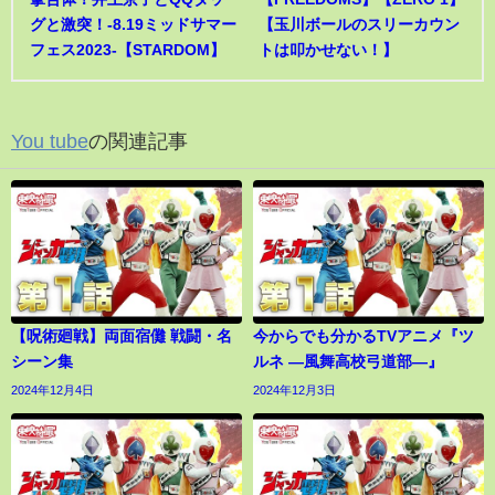
グと激突！-8.19ミッドサマー
【玉川ボールのスリーカウン
フェス2023-【STARDOM】
トは叩かせない！】
You tube
の関連記事
【呪術廻戦】両面宿儺 戦闘・名
今からでも分かるTVアニメ『ツ
シーン集
ルネ ―風舞高校弓道部―』
2024年12月4日
2024年12月3日