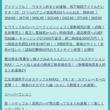
アイドッフル！ ワタクシ的まとめ速報 地下格闘アイドルだい
すき！23 ひうらのアニメ放送局101ちゃんねる BNK48 ！
SNH48！JKT48！MNL48！SGO48！GNZ48！STU48！SKE48
ヒウラッフルのハーニーフィニッシュゴミ屋敷補完計画 ＜必殺！
生前整理人！孤立し孤独死からの～特殊清掃・遺品整理への道F
完結編＞ キャッシング計1500万返済：厨二病借金3500万円！う
つ病統合失調症14年生HKT46！！9期研究生、最後のサイト！全
米が泣いた！認知症鬱病60代のラストサイト絶賛！公開中
魔法熟女/美魔女ッ娘メグみみちゃんのニートッフルステーション
MAX！ ニート仙人仙女の映画三昧老後生活！（無職孤独居老人的
まとめ速報Z)]
乙女系腐男子のオカマッフルMAX2- FX！オ・カマトレーダーの
逆襲！！ 極道のオカマたち編（おもしろ動画まとめ速報）
スーパーウンコ！
新・ハゲッフル！哀愁のハゲ男の髪ってるまとめ速報！！激しく
ハゲっTEL？