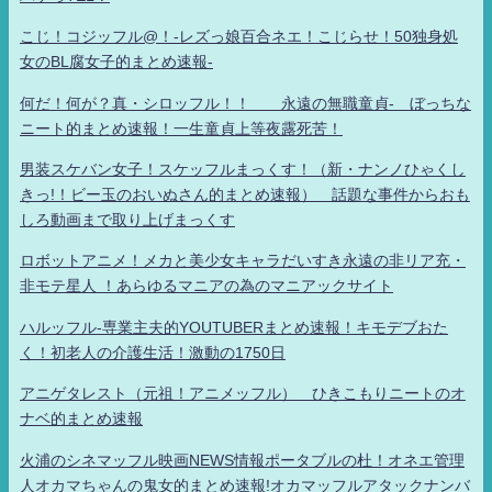
こじ！コジッフル@！-レズっ娘百合ネエ！こじらせ！50独身処
女のBL腐女子的まとめ速報-
何だ！何が？真・シロッフル！！ 永遠の無職童貞- ぼっちな
ニート的まとめ速報！一生童貞上等夜露死苦！
男装スケバン女子！スケッフルまっくす！（新・ナンノひゃくし
きっ!！ビー玉のおいぬさん的まとめ速報） 話題な事件からおも
しろ動画まで取り上げまっくす
ロボットアニメ！メカと美少女キャラだいすき永遠の非リア充・
非モテ星人 ！あらゆるマニアの為のマニアックサイト
ハルッフル-専業主夫的YOUTUBERまとめ速報！キモデブおた
く！初老人の介護生活！激動の1750日
アニゲタレスト（元祖！アニメッフル） ひきこもりニートのオ
ナベ的まとめ速報
火浦のシネマッフル映画NEWS情報ポータブルの杜！オネエ管理
人オカマちゃんの鬼女的まとめ速報!オカマッフルアタックナンバ