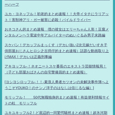
ーハーフ
ユカ・ヨネッフル！初老的まとめ速報！！大帝イタチにラリアッ
ト！害獣神アリ・ガー被害に必殺！パイルドライバー
おネコさん的まとめ速報 僕の彼女はエリーちゃん人形！豆腐メ
ンタルメンヘラ電波中年アルバイターのぬいぐるみ男子末路編
スケバン！デカッフルまっくす（デカい強い2次元嫁だいすき子
供部屋おじさんヒロシ之古惑仔的まとめ速報）話題な動画取り上
げMAX！デカいは正義刑事編
アキヨッフル-！ネオニートスケ番長のエキストラ芸能情報局！
（子ども部屋おばさんの自宅警備員的まとめ速報）
[ヨシヨシロッフル-！！-素浪人勇者カツオンの未解決事件簿へよ
うこそYOUKO！のナンノ洋子のはなしは信じるな編）]
モリッフル！ 50代無職独身的まとめ速報！有益便利情報サイ
トの杜 モリッフル
ユキユキッフル2！ど底辺的一同驚愕騒然まとめ速報！超氷河期