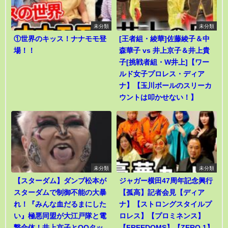
未分類
未分類
①世界のキッス！ナナモモ登
[王者組・綾華]佐藤綾子＆中
場！！
森華子 vs 井上京子＆井上貴
子[挑戦者組・W井上]【ワー
ルド女子プロレス・ディア
ナ】【玉川ボールのスリーカ
ウントは叩かせない！】
未分類
未分類
【スターダム】ダンプ松本が
ジャガー横田47周年記念興行
スターダムで制御不能の大暴
【孤高】記者会見【ディア
れ！『みんな血だるまにした
ナ】【ストロングスタイルプ
い』極悪同盟が大江戸隊と電
ロレス】【プロミネンス】
撃合体！井上京子とQQタッ
【FREEDOMS】【ZERO 1】