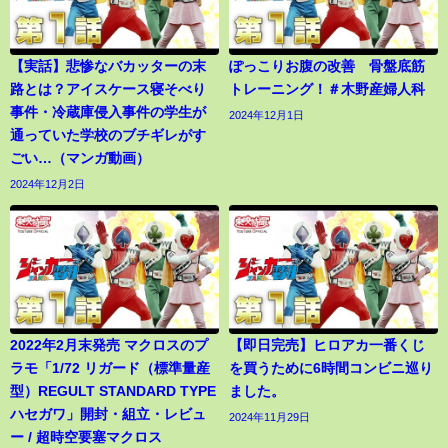
【実話】悲惨なバカッターの末
ぽっこりお腹の改善 骨盤底筋
路とは？アイスケース寝そべり
トレーニング！＃木野産婦人科
事件・冷蔵庫侵入事件の学生が
2024年12月1日
通っていた学校のブチギレがす
ごい…（マンガ動画）
2024年12月2日
2022年2月末発売 マクロスのプ
【即日完売】ヒロアカ一番くじ
ラモ「1/72 リガード（標準量産
を買うために6時間コンビニ巡り
型）REGULT STANDARD TYPE
ました。
ハセガワ」開封・組立・レビュ
2024年11月29日
ー / 超時空要塞マクロス