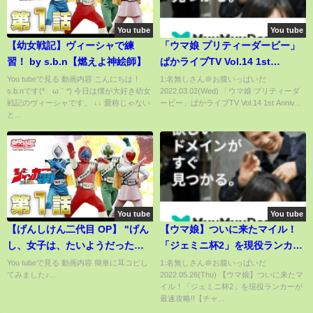
You tube
You tube
【幼女戦記】ヴィーシャで練
「ウマ娘 プリティーダービー」
習！ by s.b.n【燃えよ神絵師】
ぱかライブTV Vol.14 1st
Anniversary Special！
You tubeで見る 動画内容 こんにちは！
1:名無しさん＠お腹いっぱいだ
s.b.nです(*´ω｀*) 今日は僕が大好き幼女
2022.03.02(Wed) 「ウマ娘 プリティーダ
戦記のヴィーシャです。 ↓↓ 愛称じゃない
ービー」ぱかライブTV Vol.14 1st Anniv...
と...
You tube
You tube
【げんしけん二代目 OP】 "げん
【ウマ娘】ついに来たマイル！
し、女子は、たいようだった。"
「ジェミニ杯2」を現役ランカー
ギター弾いてみた♪
が最速攻略!!【チャンピオンズミ
You tubeで見る 動画内容 簡単に耳コピし
1:名無しさん＠お腹いっぱいだ
てみました♪...
2022.05.26(Thu) 【ウマ娘】ついに来たマ
ーティング/チャンミ/安田記念/キ
イル！「ジェミニ杯2」を現役ランカーが
ングヘイロー】
最速攻略!!【チャ...