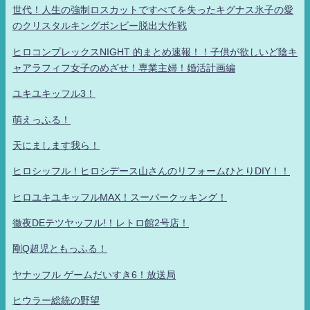
世代！人生の強制ロスカットですべてを失ったキグナス氷子の愛
のクリスタルキングボンビー脱出大作戦
ヒロコンプレックスNIGHT 的まとめ速報！！子供が欲しいど陰キ
ャアラフィフ女子のめざせ！専業主婦！婚活計画編
ユキユキッフル3！
萌えっふる！
天にまします我ら！
ヒロシッフル！ヒロシデース山さんのリフォームひとりDIY！！
ヒロユキユキッフルMAX！スーパークッキング！
徹夜DEテツヤッフル!！レトロ館2号店！
剛Q超児ともっふる！
ヤナッフル ゲームだいすき6！放送局
ヒウラー総統の野望