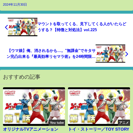
2024年11月30日
マウントを取ってくる、見下してくる人がいたらど
うする？【特徴と対処法】vol.225
【ウマ娘】俺、消されるかも…。"無課金"でキタサ
ン完凸出来る『最高効率リセマラ術』を24時間限定
で公開します！
おすすめの記事
You tube
アニメ
オリジナルTVアニメーション
トイ・ストーリー／TOY STORY