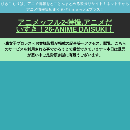
ひきこもりは、アニメ情報をとことんまとめる欲張りサイト！ネット中から
アニメ情報集めまくるぜぇぇぇっとZプラス！
アニメッフル2-特撮.アニメだ
いすき！26-ANIME DAISUKI！
-腐女子プロレス＜お客様皆様が掲載の記事等へアクセス、閲覧、こちら
のサービスを利用される事でかろうじて運営できています＞本日は足元
が悪い中ご足労頂き誠に有難うございます。