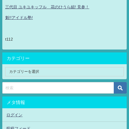
三代目 ユキユキッフル 花のひうら組! 見参！
魁!!アイドル塾!
t112
カテゴリー
メタ情報
ログイン
投稿フィード