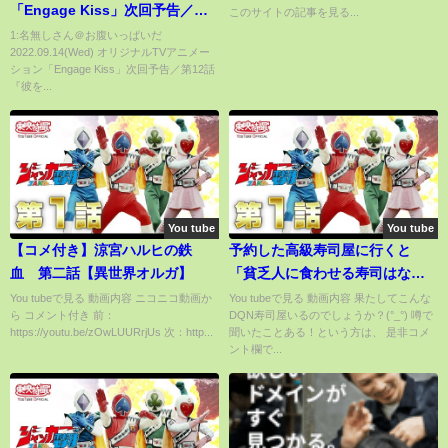
「Engage Kiss」次回予告／第
このサイトの記事を見る...
12話『彼を信じて』
1:名無しさん＠お腹いっぱいだ
2022.09.14(Wed) オリジナルTVアニメー
ション「Engage Kiss」次回予告／第12話
『彼を...
You tube
You tube
【コメ付き】涼宮ハルヒの鉄
予約した高級寿司屋に行くと
血 第二話【異世界オルガ】
「貧乏人に食わせる寿司はな
い、帰れw」とバカにされたの
You tubeで見る 動画内容 ニコニコ動画か
You tubeで見る 動画内容 果たしてこんな
ら コメント付き 前：
DQN寿司屋いるのでしょうか？(°_°) 噂で
で、〇〇の契約を終了した結果
https://youtu.be/zOwLUURrjUs 次：http...
聞いたことある！という方は、 是非コメ
w→俺たち兄弟に大将が土下座す
ント欄で...
ることに…