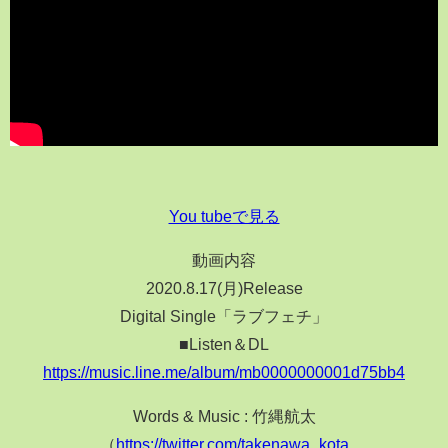
You tubeで見る
動画内容
2020.8.17(月)Release
Digital Single「ラブフェチ」
■Listen＆DL
https://music.line.me/album/mb0000000001d75bb4
Words & Music : 竹縄航太
（
https://twitter.com/takenawa_kota