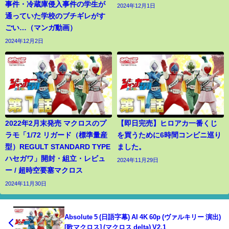
事件・冷蔵庫侵入事件の学生が
2024年12月1日
通っていた学校のブチギレがす
ごい…（マンガ動画）
2024年12月2日
2022年2月末発売 マクロスのプ
【即日完売】ヒロアカ一番くじ
ラモ「1/72 リガード（標準量産
を買うために6時間コンビニ巡り
型）REGULT STANDARD TYPE
ました。
ハセガワ」開封・組立・レビュ
2024年11月29日
ー / 超時空要塞マクロス
2024年11月30日
Absolute 5 (日語字幕) AI 4K 60p (ヴァルキリー 演出)
[歌マクロス] (マクロス delta) V2.1