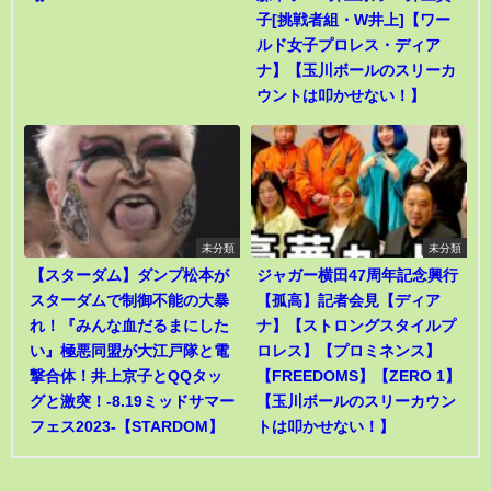
子[挑戦者組・W井上]【ワー
ルド女子プロレス・ディア
ナ】【玉川ボールのスリーカ
ウントは叩かせない！】
未分類
未分類
【スターダム】ダンプ松本が
ジャガー横田47周年記念興行
スターダムで制御不能の大暴
【孤高】記者会見【ディア
れ！『みんな血だるまにした
ナ】【ストロングスタイルプ
い』極悪同盟が大江戸隊と電
ロレス】【プロミネンス】
撃合体！井上京子とQQタッ
【FREEDOMS】【ZERO 1】
グと激突！-8.19ミッドサマー
【玉川ボールのスリーカウン
フェス2023-【STARDOM】
トは叩かせない！】