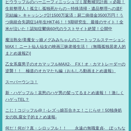
ヒウラッフルのハーニーフィニッシュゴミ屋敷補完計画 ＜必殺！
生前整理人！孤立し孤独死からの～特殊清掃・遺品整理への道F
完結編＞ キャッシング計1500万返済：厨二病借金3500万円！う
つ病統合失調症14年生HKT46！！9期研究生、最後のサイト！全
米が泣いた！認知症鬱病60代のラストサイト絶賛！公開中
魔法熟女/美魔女ッ娘メグみみちゃんのニートッフルステーション
MAX！ ニート仙人仙女の映画三昧老後生活！（無職孤独居老人的
まとめ速報Z)]
乙女系腐男子のオカマッフルMAX2- FX！オ・カマトレーダーの
逆襲！！ 極道のオカマたち編（おもしろ動画まとめ速報）
スーパーウンコ！
新・ハゲッフル！哀愁のハゲ男の髪ってるまとめ速報！！激しく
ハゲっTEL？
こじ！コジッフル@！-レズっ娘百合ネエ！こじらせ！50独身処
女のBL腐女子的まとめ速報-
何だ！何が？真・シロッフル！！ 永遠の無職童貞- ぼっちな