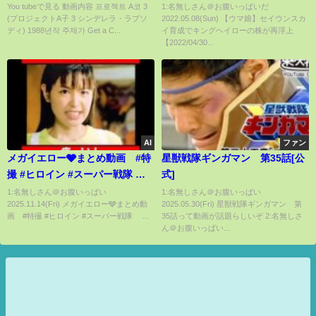
(BaBe) Project A ko 3 1988
【2022/04/30 切り抜き】
You tubeで見る 動画内容 프로젝트 A코 3
1:名無しさん＠お腹いっぱいだ
(プロジェクトA子 3 シンデレラ・ラプソ
2022.05.08(Sun) 【ウマ娘】セイウンスカ
ディ) 1988년작 주제가 Get a C...
イ育成でキングヘイローの株が再浮上
【2022/04/30...
AI
ファン
メガイエロー🩶まとめ動画 #特
星獣戦隊ギンガマン 第35話[公
撮 #ヒロイン #スーパー戦隊
式]
#tokusatsu #sentai
1:名無しさん＠お腹いっぱい
1:名無しさん＠お腹いっぱい
2025.11.14(Fri) メガイエロー🩶まとめ動
2025.05.30(Fri) 星獣戦隊ギンガマン 第
#supersentaiseries #heroine #
画 #特撮 #ヒロイン #スーパー戦隊 ...
35話って動画が話題らしいぞ 2:名無しさ
メガレンジャー
ん＠お腹いっぱい...