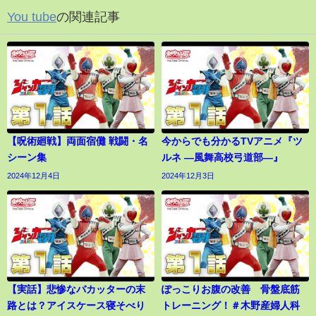
You tube
の関連記事
【呪術廻戦】両面宿儺 戦闘・名
今からでも分かるTVアニメ『ツ
シーン集
ルネ ―風舞高校弓道部―』
2024年12月4日
2024年12月3日
【実話】悲惨なバカッターの末
ぽっこりお腹の改善 骨盤底筋
路とは？アイスケース寝そべり
トレーニング！＃木野産婦人科