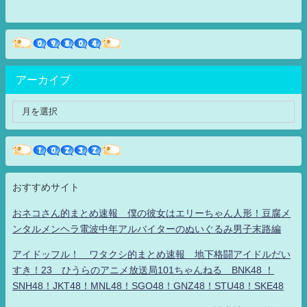
アーカイブ
おすすめサイト
おネコさん的まとめ速報 僕の彼女はエリーちゃん人形！豆腐メ
ンタルメンヘラ電波中年アルバイターのぬいぐるみ男子末路編
アイドッフル！ ワタクシ的まとめ速報 地下格闘アイドルだい
すき！23 ひうらのアニメ放送局101ちゃんねる BNK48 ！
SNH48！JKT48！MNL48！SGO48！GNZ48！STU48！SKE48