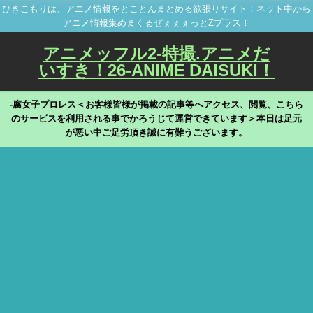
ひきこもりは、アニメ情報をとことんまとめる欲張りサイト！ネット中から
アニメ情報集めまくるぜぇぇぇっとZプラス！
アニメッフル2-特撮.アニメだ
いすき！26-ANIME DAISUKI！
-腐女子プロレス＜お客様皆様が掲載の記事等へアクセス、閲覧、こちら
のサービスを利用される事でかろうじて運営できています＞本日は足元
が悪い中ご足労頂き誠に有難うございます。