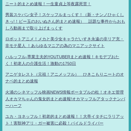
ニート的まとめ速報！一生童貞上等夜露死苦！
男装スケバン女子！スケッフルまっくす！（新・ナンノひゃくし
きっ!！ビー玉のおいぬさん的まとめ速報） 話題な事件からおも
しろ動画まで取り上げまっくす
ロボットアニメ！メカと美少女キャラだいすき永遠の非リア充・
非モテ星人 ！あらゆるマニアの為のマニアックサイト
ハルッフル-専業主夫的YOUTUBERまとめ速報！キモデブおた
く！初老人の介護生活！激動の1750日
アニゲタレスト（元祖！アニメッフル） ひきこもりニートのオ
ナベ的まとめ速報
火浦のシネマッフル映画NEWS情報ポータブルの杜！オネエ管理
人オカマちゃんの鬼女的まとめ速報!オカマッフルアタックナンバ
ーハーフ
ユカ・ヨネッフル！初老的まとめ速報！！大帝イタチにラリアッ
ト！害獣神アリ・ガー被害に必殺！パイルドライバー