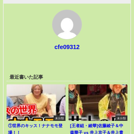
cfe09312
最近書いた記事
未分類
未分類
①世界のキッス！ナナモモ登
[王者組・綾華]佐藤綾子＆中
場！！
森華子 vs 井上京子＆井上貴