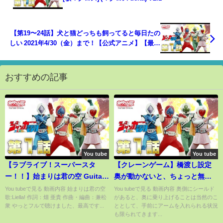
【第19〜24話】犬と猫どっちも飼ってると毎日たの
しい 2021年4/30（金）まで！【公式アニメ】【最終
話】
おすすめの記事
You tube
You tube
【ラブライブ！スーパースタ
【クレーンゲーム】橋渡し設定
ー！！】始まりは君の空 Guitar
奥が動かないと、ちょっと無
Cover
理…
You tubeで見る 動画内容 始まりは君の空
You tubeで見る 動画内容 奥側にシールド
歌:Liella! 作詞：畑 亜貴 作曲・編曲：兼松
があると、奥に乗り上げることは当然のこ
衆 やっとフルで聴けました、最高です...
ととして、手前にアームを入れられる状況
も限られてきます...