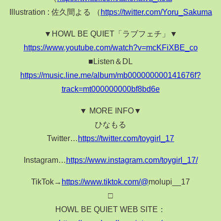
Illustration : 佐久間よる （
https://twitter.com/Yoru_Sakuma
▼HOWL BE QUIET「ラブフェチ」▼
https://www.youtube.com/watch?v=mcKFiXBE_co
■Listen＆DL
https://music.line.me/album/mb000000000141676f?
track=mt000000000bf8bd6e
▼ MORE INFO▼
ひなもる
Twitter…
https://twitter.com/toygirl_17
Instagram…
https://www.instagram.com/toygirl_17/
TikTok→
https://www.tiktok.com/@
molupi__17
□
HOWL BE QUIET WEB SITE：