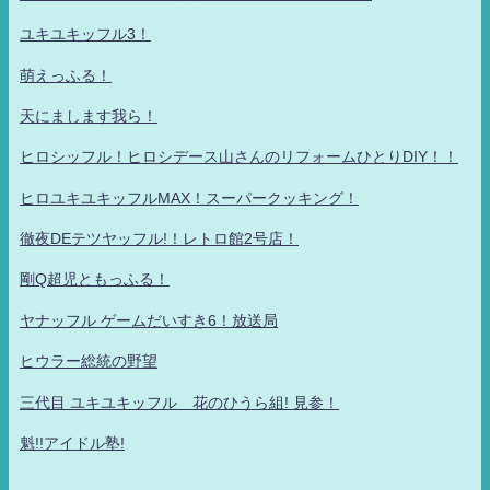
ユキユキッフル3！
萌えっふる！
天にまします我ら！
ヒロシッフル！ヒロシデース山さんのリフォームひとりDIY！！
ヒロユキユキッフルMAX！スーパークッキング！
徹夜DEテツヤッフル!！レトロ館2号店！
剛Q超児ともっふる！
ヤナッフル ゲームだいすき6！放送局
ヒウラー総統の野望
三代目 ユキユキッフル 花のひうら組! 見参！
魁!!アイドル塾!