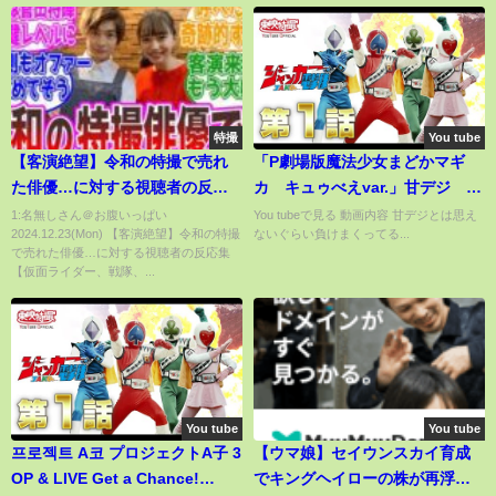
特撮
You tube
【客演絶望】令和の特撮で売れ
「P劇場版魔法少女まどかマギ
た俳優…に対する視聴者の反応
カ キュゥべえvar.」甘デジ や
集【仮面ライダー、戦隊、ウル
っと遊タイムいけた！アルティ
1:名無しさん＠お腹いっぱい
You tubeで見る 動画内容 甘デジとは思え
2024.12.23(Mon) 【客演絶望】令和の特撮
ないぐらい負けまくってる...
トラマン】
メットしたい
で売れた俳優…に対する視聴者の反応集
【仮面ライダー、戦隊、...
You tube
You tube
프로젝트 A코 プロジェクトA子 3
【ウマ娘】セイウンスカイ育成
OP & LIVE Get a Chance!
でキングヘイローの株が再浮上