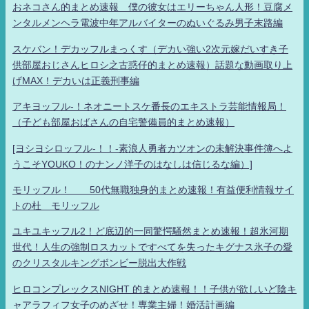
おネコさん的まとめ速報 僕の彼女はエリーちゃん人形！豆腐メ
ンタルメンヘラ電波中年アルバイターのぬいぐるみ男子末路編
スケバン！デカッフルまっくす（デカい強い2次元嫁だいすき子
供部屋おじさんヒロシ之古惑仔的まとめ速報）話題な動画取り上
げMAX！デカいは正義刑事編
アキヨッフル-！ネオニートスケ番長のエキストラ芸能情報局！
（子ども部屋おばさんの自宅警備員的まとめ速報）
[ヨシヨシロッフル-！！-素浪人勇者カツオンの未解決事件簿へよ
うこそYOUKO！のナンノ洋子のはなしは信じるな編）]
モリッフル！ 50代無職独身的まとめ速報！有益便利情報サイ
トの杜 モリッフル
ユキユキッフル2！ど底辺的一同驚愕騒然まとめ速報！超氷河期
世代！人生の強制ロスカットですべてを失ったキグナス氷子の愛
のクリスタルキングボンビー脱出大作戦
ヒロコンプレックスNIGHT 的まとめ速報！！子供が欲しいど陰キ
ャアラフィフ女子のめざせ！専業主婦！婚活計画編