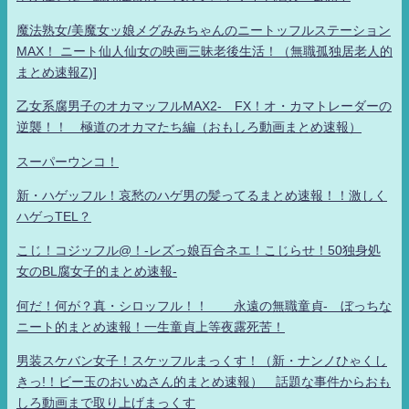
魔法熟女/美魔女ッ娘メグみみちゃんのニートッフルステーション
MAX！ ニート仙人仙女の映画三昧老後生活！（無職孤独居老人的
まとめ速報Z)]
乙女系腐男子のオカマッフルMAX2- FX！オ・カマトレーダーの
逆襲！！ 極道のオカマたち編（おもしろ動画まとめ速報）
スーパーウンコ！
新・ハゲッフル！哀愁のハゲ男の髪ってるまとめ速報！！激しく
ハゲっTEL？
こじ！コジッフル@！-レズっ娘百合ネエ！こじらせ！50独身処
女のBL腐女子的まとめ速報-
何だ！何が？真・シロッフル！！ 永遠の無職童貞- ぼっちな
ニート的まとめ速報！一生童貞上等夜露死苦！
男装スケバン女子！スケッフルまっくす！（新・ナンノひゃくし
きっ!！ビー玉のおいぬさん的まとめ速報） 話題な事件からおも
しろ動画まで取り上げまっくす