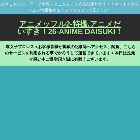
ひきこもりは、アニメ情報をとことんまとめる欲張りサイト！ネット中から
アニメ情報集めまくるぜぇぇぇっとZプラス！
アニメッフル2-特撮.アニメだ
いすき！26-ANIME DAISUKI！
-腐女子プロレス＜お客様皆様が掲載の記事等へアクセス、閲覧、こちら
のサービスを利用される事でかろうじて運営できています＞本日は足元
が悪い中ご足労頂き誠に有難うございます。