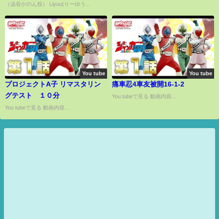
（澁谷かのん役） Liyuu(りーゆう...
You tube
You tube
プロジェクトA子 リマスタリン
痛車忍4車友被開16-1-2
グテスト １０分
You tubeで見る 動画内容...
You tubeで見る 動画内容...