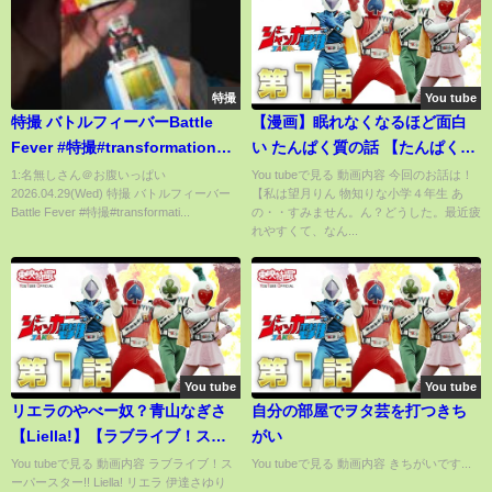
特撮
You tube
特撮 バトルフィーバーBattle
【漫画】眠れなくなるほど面白
Fever #特撮#transformation
い たんぱく質の話 【たんぱく質
#gundam #actionfigures
は痩せる】
1:名無しさん＠お腹いっぱい
You tubeで見る 動画内容 今回のお話は！
2026.04.29(Wed) 特撮 バトルフィーバー
【私は望月りん 物知りな小学４年生 あ
Battle Fever #特撮#transformati...
の・・すみません。ん？どうした。最近疲
れやすくて、なん...
You tube
You tube
リエラのやべー奴？青山なぎさ
自分の部屋でヲタ芸を打つきち
【Liella!】【ラブライブ！スー
がい
パースター!!】
You tubeで見る 動画内容 ラブライブ！ス
You tubeで見る 動画内容 きちがいです...
ーパースター!! Liella! リエラ 伊達さゆり