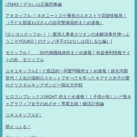
げMAX！デカいは正義刑事編
アキヨッフル-！ネオニートスケ番長のエキストラ芸能情報局！
（子ども部屋おばさんの自宅警備員的まとめ速報）
[ヨシヨシロッフル-！！-素浪人勇者カツオンの未解決事件簿へよ
うこそYOUKO！のナンノ洋子のはなしは信じるな編）]
モリッフル！ 50代無職独身的まとめ速報！有益便利情報サイ
トの杜 モリッフル
ユキユキッフル2！ど底辺的一同驚愕騒然まとめ速報！超氷河期
世代！人生の強制ロスカットですべてを失ったキグナス氷子の愛
のクリスタルキングボンビー脱出大作戦
ヒロコンプレックスNIGHT 的まとめ速報！！子供が欲しいど陰キ
ャアラフィフ女子のめざせ！専業主婦！婚活計画編
ユキユキッフル3！
萌えっふる！