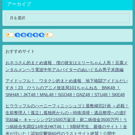
アーカイブ
おすすめサイト
おネコさん的まとめ速報 僕の彼女はエリーちゃん人形！豆腐メ
ンタルメンヘラ電波中年アルバイターのぬいぐるみ男子末路編
アイドッフル！ ワタクシ的まとめ速報 地下格闘アイドルだい
すき！23 ひうらのアニメ放送局101ちゃんねる BNK48 ！
SNH48！JKT48！MNL48！SGO48！GNZ48！STU48！SKE48
ヒウラッフルのハーニーフィニッシュゴミ屋敷補完計画 ＜必殺！
生前整理人！孤立し孤独死からの～特殊清掃・遺品整理への道F
完結編＞ キャッシング計1500万返済：厨二病借金3500万円！う
つ病統合失調症14年生HKT46！！9期研究生、最後のサイト！全
米が泣いた！認知症鬱病60代のラストサイト絶賛！公開中