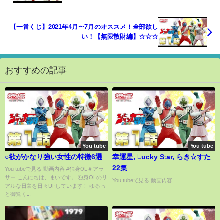
【一番くじ】2021年4月〜7月のオススメ！全部欲し
い！【無限散財編】☆☆☆
おすすめの記事
You tube
You tube
○欲がかなり強い女性の特徴6選
幸運星, Lucky Star, らき☆すた
22集
You tubeで見る 動画内容 #独身OL＃アラ
サー こんにちは、まいです。 独身OLのリ
You tubeで見る 動画内容...
アルな日常を日々UPしています！ ゆるっ
と御覧く...