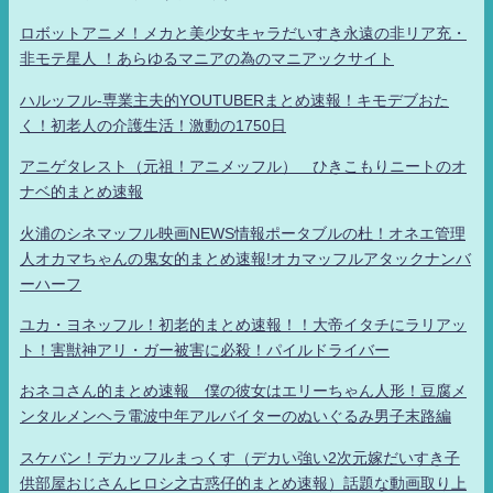
ロボットアニメ！メカと美少女キャラだいすき永遠の非リア充・
非モテ星人 ！あらゆるマニアの為のマニアックサイト
ハルッフル-専業主夫的YOUTUBERまとめ速報！キモデブおた
く！初老人の介護生活！激動の1750日
アニゲタレスト（元祖！アニメッフル） ひきこもりニートのオ
ナベ的まとめ速報
火浦のシネマッフル映画NEWS情報ポータブルの杜！オネエ管理
人オカマちゃんの鬼女的まとめ速報!オカマッフルアタックナンバ
ーハーフ
ユカ・ヨネッフル！初老的まとめ速報！！大帝イタチにラリアッ
ト！害獣神アリ・ガー被害に必殺！パイルドライバー
おネコさん的まとめ速報 僕の彼女はエリーちゃん人形！豆腐メ
ンタルメンヘラ電波中年アルバイターのぬいぐるみ男子末路編
スケバン！デカッフルまっくす（デカい強い2次元嫁だいすき子
供部屋おじさんヒロシ之古惑仔的まとめ速報）話題な動画取り上