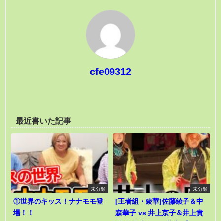
cfe09312
最近書いた記事
未分類
未分類
①世界のキッス！ナナモモ登
[王者組・綾華]佐藤綾子＆中
場！！
森華子 vs 井上京子＆井上貴