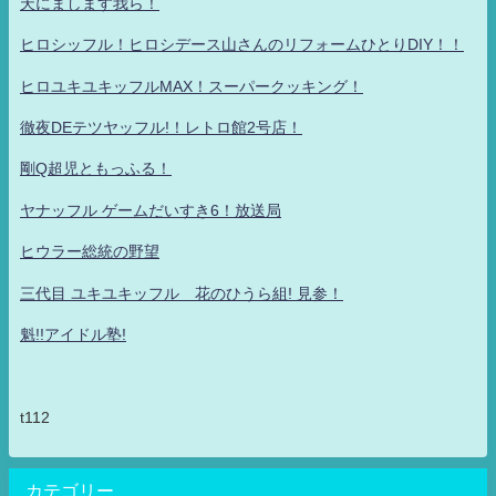
天にまします我ら！
ヒロシッフル！ヒロシデース山さんのリフォームひとりDIY！！
ヒロユキユキッフルMAX！スーパークッキング！
徹夜DEテツヤッフル!！レトロ館2号店！
剛Q超児ともっふる！
ヤナッフル ゲームだいすき6！放送局
ヒウラー総統の野望
三代目 ユキユキッフル 花のひうら組! 見参！
魁!!アイドル塾!
t112
カテゴリー