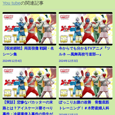
You tube
の関連記事
【呪術廻戦】両面宿儺 戦闘・名
今からでも分かるTVアニメ『ツ
シーン集
ルネ ―風舞高校弓道部―』
2024年12月4日
2024年12月3日
【実話】悲惨なバカッターの末
ぽっこりお腹の改善 骨盤底筋
路とは？アイスケース寝そべり
トレーニング！＃木野産婦人科
事件・冷蔵庫侵入事件の学生が
2024年12月1日