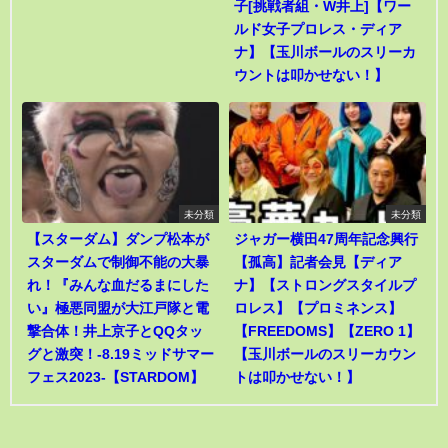
子[挑戦者組・W井上]【ワー
ルド女子プロレス・ディア
ナ】【玉川ボールのスリーカ
ウントは叩かせない！】
未分類
未分類
【スターダム】ダンプ松本が
ジャガー横田47周年記念興行
スターダムで制御不能の大暴
【孤高】記者会見【ディア
れ！『みんな血だるまにした
ナ】【ストロングスタイルプ
い』極悪同盟が大江戸隊と電
ロレス】【プロミネンス】
撃合体！井上京子とQQタッ
【FREEDOMS】【ZERO 1】
グと激突！-8.19ミッドサマー
【玉川ボールのスリーカウン
フェス2023-【STARDOM】
トは叩かせない！】