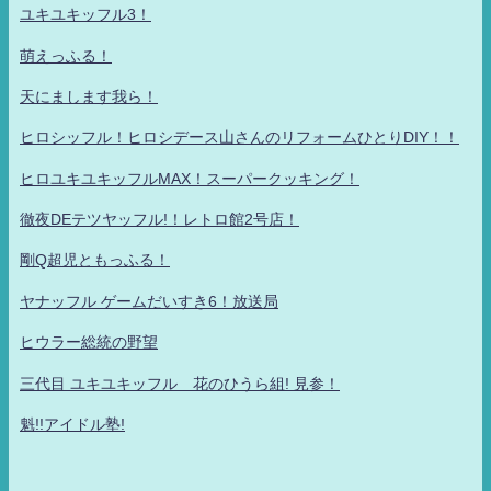
ユキユキッフル3！
萌えっふる！
天にまします我ら！
ヒロシッフル！ヒロシデース山さんのリフォームひとりDIY！！
ヒロユキユキッフルMAX！スーパークッキング！
徹夜DEテツヤッフル!！レトロ館2号店！
剛Q超児ともっふる！
ヤナッフル ゲームだいすき6！放送局
ヒウラー総統の野望
三代目 ユキユキッフル 花のひうら組! 見参！
魁!!アイドル塾!