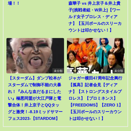
場！！
森華子 vs 井上京子＆井上貴
子[挑戦者組・W井上]【ワー
ルド女子プロレス・ディア
ナ】【玉川ボールのスリーカ
ウントは叩かせない！】
未分類
未分類
【スターダム】ダンプ松本が
ジャガー横田47周年記念興行
スターダムで制御不能の大暴
【孤高】記者会見【ディア
れ！『みんな血だるまにした
ナ】【ストロングスタイルプ
い』極悪同盟が大江戸隊と電
ロレス】【プロミネンス】
撃合体！井上京子とQQタッ
【FREEDOMS】【ZERO 1】
グと激突！-8.19ミッドサマー
【玉川ボールのスリーカウン
フェス2023-【STARDOM】
トは叩かせない！】