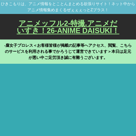
ひきこもりは、アニメ情報をとことんまとめる欲張りサイト！ネット中から
アニメ情報集めまくるぜぇぇぇっとZプラス！
アニメッフル2-特撮.アニメだ
いすき！26-ANIME DAISUKI！
-腐女子プロレス＜お客様皆様が掲載の記事等へアクセス、閲覧、こちら
のサービスを利用される事でかろうじて運営できています＞本日は足元
が悪い中ご足労頂き誠に有難うございます。