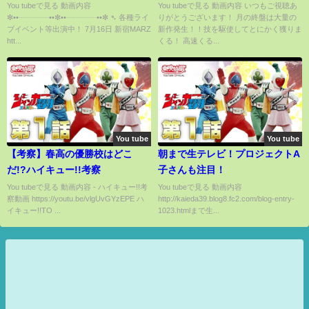
【マクロスΔ 挿入歌 バンドで演
にまとめました！
You tubeで見る 動画内容
You tubeで見る 動画内容 いつもご視聴あ
✼••┈┈┈┈••✼••┈┈┈┈••✼ ➴ 各種ライ
りがとうございます！ 月の終盤は大量の
奏してみた】
ブイベント等出演中！ 7月16日 新宿MARZ
新作発生！！技を駆使してとにかく獲りま
htt...
くる！ 高速くる...
You tube
You tube
【考察】春高の優勝校はどこ
朝まで生テレビ！プロジェクトA
だ!?ハイキュー!!考察
子さんも注目！
You tubeで見る 動画内容 - ハイキュー!!考
You tubeで見る 動画内容
察動画 https://youtu.be/vlgUvGYzEPE ハ
http://kaieda39.blog8.fc2.com/blog-entry-
イキュー!!TO ...
1023.htmlまで生...