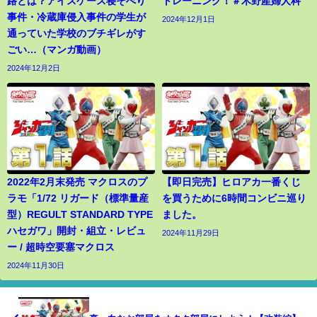
路とは？アイスケース寝そべり
トレーニング！＃木野産婦人科
事件・冷蔵庫侵入事件の学生が
2024年12月1日
通っていた学校のブチギレがす
ごい…（マンガ動画）
2024年12月2日
2022年2月末発売 マクロスのプ
【即日完売】ヒロアカ一番くじ
ラモ「1/72 リガード（標準量産
を買うために6時間コンビニ巡り
型）REGULT STANDARD TYPE
ました。
ハセガワ」開封・組立・レビュ
2024年11月29日
ー / 超時空要塞マクロス
2024年11月30日