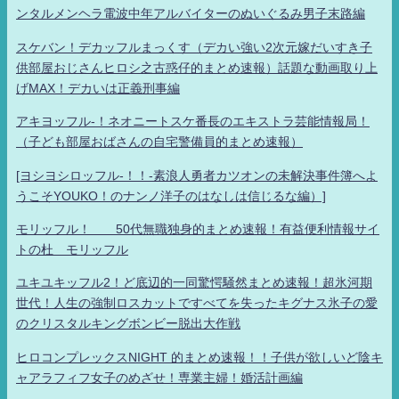
ンタルメンヘラ電波中年アルバイターのぬいぐるみ男子末路編
スケバン！デカッフルまっくす（デカい強い2次元嫁だいすき子
供部屋おじさんヒロシ之古惑仔的まとめ速報）話題な動画取り上
げMAX！デカいは正義刑事編
アキヨッフル-！ネオニートスケ番長のエキストラ芸能情報局！
（子ども部屋おばさんの自宅警備員的まとめ速報）
[ヨシヨシロッフル-！！-素浪人勇者カツオンの未解決事件簿へよ
うこそYOUKO！のナンノ洋子のはなしは信じるな編）]
モリッフル！ 50代無職独身的まとめ速報！有益便利情報サイ
トの杜 モリッフル
ユキユキッフル2！ど底辺的一同驚愕騒然まとめ速報！超氷河期
世代！人生の強制ロスカットですべてを失ったキグナス氷子の愛
のクリスタルキングボンビー脱出大作戦
ヒロコンプレックスNIGHT 的まとめ速報！！子供が欲しいど陰キ
ャアラフィフ女子のめざせ！専業主婦！婚活計画編