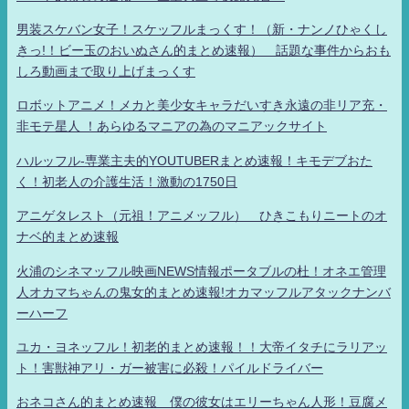
男装スケバン女子！スケッフルまっくす！（新・ナンノひゃくし
きっ!！ビー玉のおいぬさん的まとめ速報） 話題な事件からおも
しろ動画まで取り上げまっくす
ロボットアニメ！メカと美少女キャラだいすき永遠の非リア充・
非モテ星人 ！あらゆるマニアの為のマニアックサイト
ハルッフル-専業主夫的YOUTUBERまとめ速報！キモデブおた
く！初老人の介護生活！激動の1750日
アニゲタレスト（元祖！アニメッフル） ひきこもりニートのオ
ナベ的まとめ速報
火浦のシネマッフル映画NEWS情報ポータブルの杜！オネエ管理
人オカマちゃんの鬼女的まとめ速報!オカマッフルアタックナンバ
ーハーフ
ユカ・ヨネッフル！初老的まとめ速報！！大帝イタチにラリアッ
ト！害獣神アリ・ガー被害に必殺！パイルドライバー
おネコさん的まとめ速報 僕の彼女はエリーちゃん人形！豆腐メ