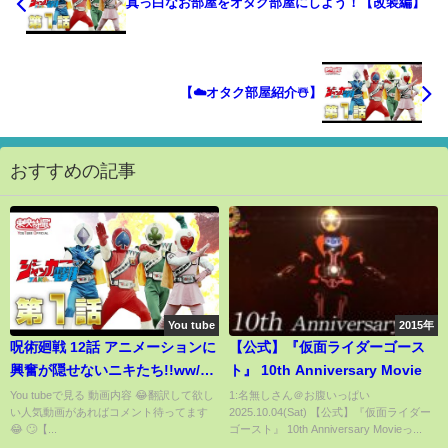
真っ白なお部屋をオタク部屋にしよう！【改装編】
【☁️オタク部屋紹介☃️】
おすすめの記事
You tube
2015年
呪術廻戦 12話 アニメーションに
【公式】『仮面ライダーゴース
興奮が隠せないニキたち!!ww/海
ト』 10th Anniversary Movie
外で人気のニキたちの反応【海
You tubeで見る 動画内容 😂翻訳して欲し
1:名無しさん＠お腹いっぱい
い人気動画があればコメント待ってます
2025.10.04(Sat) 【公式】『仮面ライダー
外の反応】
😂 🙄【...
ゴースト』 10th Anniversary Movieっ...