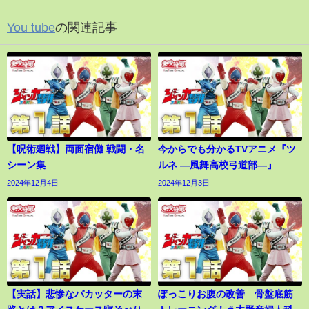
You tube
の関連記事
【呪術廻戦】両面宿儺 戦闘・名
今からでも分かるTVアニメ『ツ
シーン集
ルネ ―風舞高校弓道部―』
2024年12月4日
2024年12月3日
【実話】悲惨なバカッターの末
ぽっこりお腹の改善 骨盤底筋