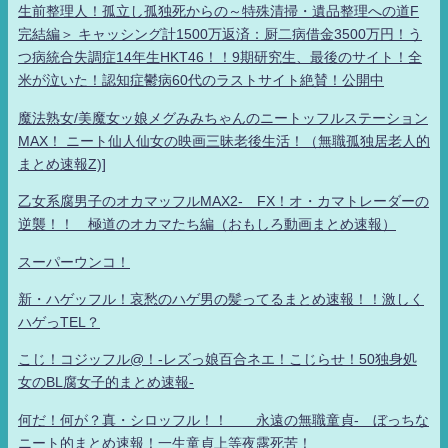
生前整理人！孤立し孤独死からの～特殊清掃・遺品整理への道F
完結編＞ キャッシング計1500万返済：厨二病借金3500万円！う
つ病統合失調症14年生HKT46！！9期研究生、最後のサイト！全
米が泣いた！認知症鬱病60代のラストサイト絶賛！公開中
魔法熟女/美魔女ッ娘メグみみちゃんのニートッフルステーション
MAX！ ニート仙人仙女の映画三昧老後生活！（無職孤独居老人的
まとめ速報Z)]
乙女系腐男子のオカマッフルMAX2- FX！オ・カマトレーダーの
逆襲！！ 極道のオカマたち編（おもしろ動画まとめ速報）
スーパーウンコ！
新・ハゲッフル！哀愁のハゲ男の髪ってるまとめ速報！！激しく
ハゲっTEL？
こじ！コジッフル@！-レズっ娘百合ネエ！こじらせ！50独身処
女のBL腐女子的まとめ速報-
何だ！何が？真・シロッフル！！ 永遠の無職童貞- ぼっちな
ニート的まとめ速報！一生童貞上等夜露死苦！