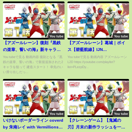
You tube
You tube
【アズールレーン】復刻『黒鉄
【アズールレーン】葛城｜ボイ
の楽章、誓いの海』新キャラ狙
ス【碧藍航線】IJN
ったらとんでもないことに…
Katsuragi【Azurlane】
You tubeで見る 動画内容 復刻となる『黒
You tubeで見る 動画内容 アズールレーン
鉄の楽章、誓いの海』で新規追加された2
L2D https://youtube.com/playlist?
キャラを狙って 建造スタート！ 幸先のい
list=PLezpDy...
い滑り出しだっ...
You tube
You tube
いけないボーダーライン coverd
【クレーンゲーム】【鬼滅の
by 朱南レイ with Vermillions
刃】月末の新作ラッシュを一気