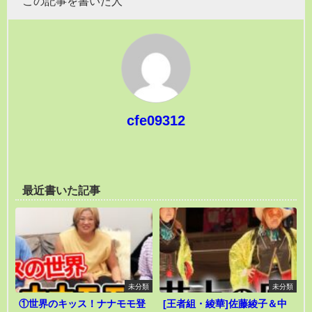
この記事を書いた人
cfe09312
最近書いた記事
未分類
未分類
①世界のキッス！ナナモモ登
[王者組・綾華]佐藤綾子＆中