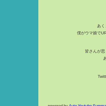
あく
僕がウマ娘でU
皆さんが思
Twit
powered by
Auto Youtube Summa