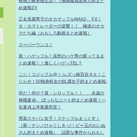
映画三昧老後生活！（無職孤独居老人的まと
め速報Z)]
乙女系腐男子のオカマッフルMAX2- FX！
オ・カマトレーダーの逆襲！！ 極道のオカ
マたち編（おもしろ動画まとめ速報）
スーパーウンコ！
新・ハゲッフル！哀愁のハゲ男の髪ってるま
とめ速報！！激しくハゲっTEL？
こじ！コジッフル@！-レズっ娘百合ネエ！こ
じらせ！50独身処女のBL腐女子的まとめ速報-
何だ！何が？真・シロッフル！！ 永遠の
無職童貞- ぼっちなニート的まとめ速報！一
生童貞上等夜露死苦！
男装スケバン女子！スケッフルまっくす！
（新・ナンノひゃくしきっ!！ビー玉のおいぬ
さん的まとめ速報） 話題な事件からおもし