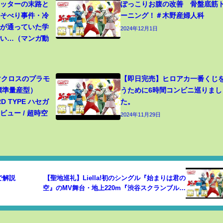
カッターの末路と
ぽっこりお腹の改善 骨盤底筋
寝そべり事件・冷
ーニング！＃木野産婦人科
生が通っていた学
2024年12月1日
ごい…（マンガ動
 マクロスのプラモ
【即日完売】ヒロアカ一番くじ
（標準量産型）
うために6時間コンビニ巡りまし
RD TYPE ハセガ
た。
ュー / 超時空
2024年11月29日
で解説
【聖地巡礼】Liella!初のシングル『始まりは君の
空』のMV舞台・地上220m『渋谷スクランブルス
クエア』に早速訪れてきました！！【ラブライ
ブ！スーパースター!!】