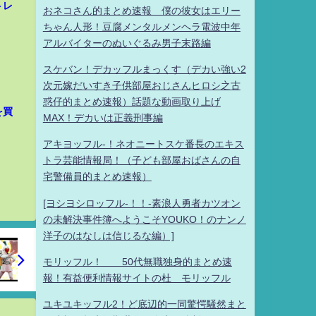
トレ
おネコさん的まとめ速報 僕の彼女はエリー
ちゃん人形！豆腐メンタルメンヘラ電波中年
アルバイターのぬいぐるみ男子末路編
スケバン！デカッフルまっくす（デカい強い2
次元嫁だいすき子供部屋おじさんヒロシ之古
惑仔的まとめ速報）話題な動画取り上げ
を買
MAX！デカいは正義刑事編
アキヨッフル-！ネオニートスケ番長のエキス
トラ芸能情報局！（子ども部屋おばさんの自
宅警備員的まとめ速報）
[ヨシヨシロッフル-！！-素浪人勇者カツオン
の未解決事件簿へようこそYOUKO！のナンノ
洋子のはなしは信じるな編）]
モリッフル！ 50代無職独身的まとめ速
報！有益便利情報サイトの杜 モリッフル
ユキユキッフル2！ど底辺的一同驚愕騒然まと