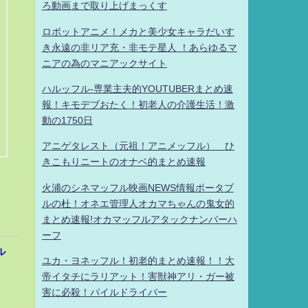
ろ動画まで取り上げまっくす
ロボットアニメ！メカと美少女キャラだいす
き永遠の非リア充・非モテ星人 ！あらゆるマ
ニアの為のマニアックサイト
ハルッフル-専業主夫的YOUTUBERまとめ速
報！キモデブおたく！初老人の介護生活！激
動の1750日
アニゲタレスト（元祖！アニメッフル） ひ
きこもりニートのオナベ的まとめ速報
火浦のシネマッフル映画NEWS情報ポータブ
ルの杜！オネエ管理人オカマちゃんの鬼女的
まとめ速報!オカマッフルアタックナンバーハ
ーフ
ル
ユカ・ヨネッフル！初老的まとめ速報！！大
帝イタチにラリアット！害獣神アリ・ガー被
害に必殺！パイルドライバー