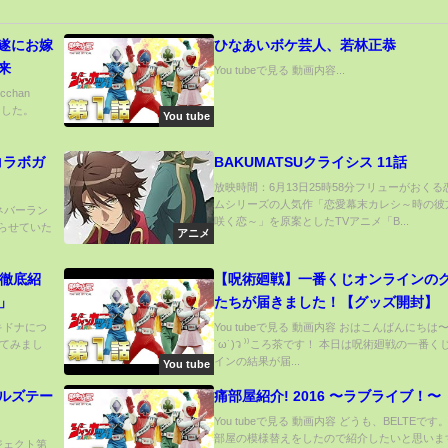
ひなあいボケ芸人、若林正恭
申来
You tubeで見る 動画内容...
cchan
ました。
You tube
コラボガ
BAKUMATSUクライシス 11話
放映時間：6月13日25時58分フリューがおくる
ムシリーズの人気作「恋愛幕末カレシ～時の彼
のネバーラン
咲く恋～」を原案としたTVアニメ「B...
をやらせていた
アニメ
、徹底紹
【呪術廻戦】一番くじオンラインの
」
たちが届きました！【グッズ開封】
エキドナにつ
You tubeで見る 動画内容 おはこんばんにちは〜₍₍
てみまし
˙ω˙)ว ⁾⁾ころ茶です！ 本日は呪術廻戦の一番く
インの結果が届...
You tube
ールズテー
痛部屋紹介! 2016 〜ラブライブ！〜
You tubeで見る 動画内容 どうも、BELTEです
部屋の模様替えをしたので紹介したいと思いま
ロジェクト第