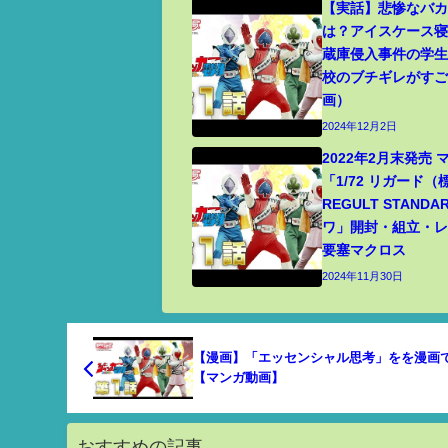
【実話】悲惨なバ
は？アイスケース
蔵庫侵入事件の学
校のブチギレがす
画）
2024年12月2日
2022年2月末発売
「1/72 リガード
REGULT STANDA
ワ」開封・組立・レビ
要塞マクロス
2024年11月30日
【漫画】「エッセンシャル思考」をを漫画
【マンガ動画】
おすすめの記事