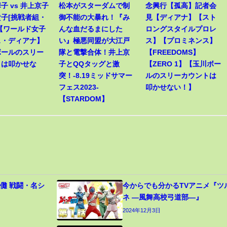
子 vs 井上京子
松本がスターダムで制
念興行【孤高】記者会
子[挑戦者組・
御不能の大暴れ！『み
見【ディアナ】【スト
【ワールド女子
んな血だるまにした
ロングスタイルプロレ
ス・ディアナ】
い』極悪同盟が大江戸
ス】【プロミネンス】
ボールのスリー
隊と電撃合体！井上京
【FREEDOMS】
トは叩かせな
子とQQタッグと激
【ZERO 1】【玉川ボー
突！-8.19ミッドサマー
ルのスリーカウントは
フェス2023-
叩かせない！】
【STARDOM】
儺 戦闘・名シ
今からでも分かるTVアニメ『ツ
ネ ―風舞高校弓道部―』
2024年12月3日