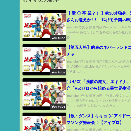
【 童 〇 卒 業？！ 】㊗️30才独身、遂にお嫁
さんお迎えか ! ! …ｱﾆｵﾀモテ期ネ
You tubeで見る 動画内容 Welcome To The Mi
Paradise あなたはとても素敵なものが見れ
必...
You tube
【第五人格】約束のネバーランド
チャ
You tubeで見る 動画内容 #第五人格#約束
ド#AGIM 今回はIdentity"v"というゲーム
だきました...
You tube
[リゼロ]「強欲の魔女」エキドナ
介「Re:ゼロから始める異世界生活
You tubeで見る 動画内容 「強欲の魔女」
いて、現在明らかになっている情報をまとめ
た。 この動画はネタバレを含みま...
You tube
【歌・ダンス】キキョウ/ アイド
マソング発表会！【アイプロ】
You tubeで見る 動画内容 アイドールズプ