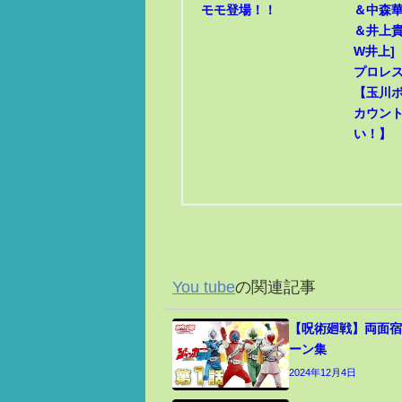
モモ登場！！
＆中森華
＆井上貴
W井上]
プロレ
【玉川
カウン
い！】
You tube
の関連記事
【呪術廻戦】両面宿
ーン集
2024年12月4日