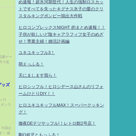
め速報！超氷河期世代！人生の強制ロスカッ
トですべてを失ったキグナス氷子の愛のクリ
スタルキングボンビー脱出大作戦
ヒロコンプレックスNIGHT 的まとめ速報！！
子供が欲しいど陰キャアラフィフ女子のめざ
せ！専業主婦！婚活計画編
ユキユキッフル3！
恋愛ゲー
方で花
萌えっふる！
天にまします我ら！
グッズ
ヒロシッフル！ヒロシデース山さんのリフォ
ームひとりDIY！！
 (ง
じオンラ
ヒロユキユキッフルMAX！スーパークッキン
グ！
徹夜DEテツヤッフル!！レトロ館2号店！
。 今回は
す！ 感
剛Q超児ともっふる！