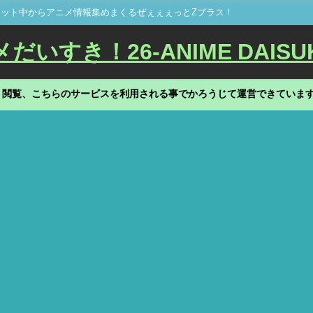
ット中からアニメ情報集めまくるぜぇぇぇっとZプラス！
いすき！26-ANIME DAISU
、閲覧、こちらのサービスを利用される事でかろうじて運営できていま