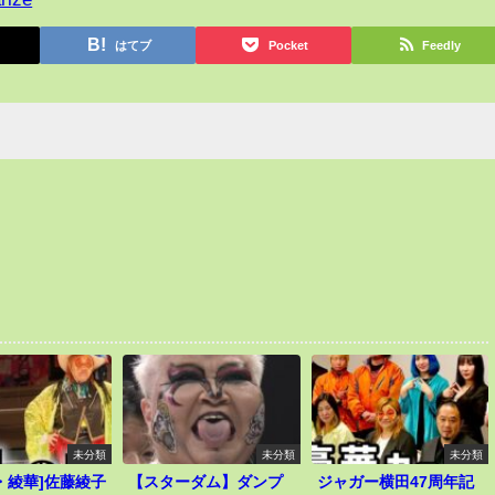
はてブ
Pocket
Feedly
未分類
未分類
未分類
・綾華]佐藤綾子
【スターダム】ダンプ
ジャガー横田47周年記