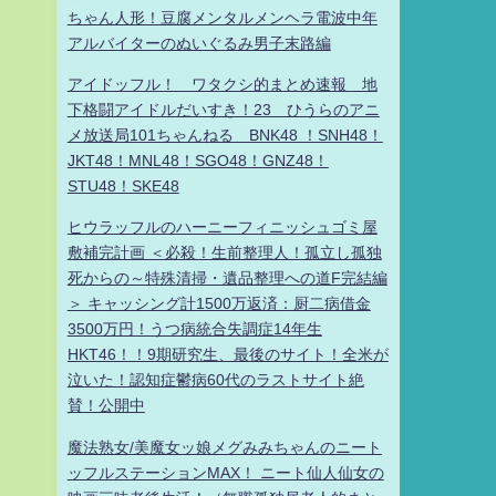
ちゃん人形！豆腐メンタルメンヘラ電波中年
アルバイターのぬいぐるみ男子末路編
アイドッフル！ ワタクシ的まとめ速報 地
下格闘アイドルだいすき！23 ひうらのアニ
メ放送局101ちゃんねる BNK48 ！SNH48！
JKT48！MNL48！SGO48！GNZ48！
STU48！SKE48
ヒウラッフルのハーニーフィニッシュゴミ屋
敷補完計画 ＜必殺！生前整理人！孤立し孤独
死からの～特殊清掃・遺品整理への道F完結編
＞ キャッシング計1500万返済：厨二病借金
3500万円！うつ病統合失調症14年生
HKT46！！9期研究生、最後のサイト！全米が
泣いた！認知症鬱病60代のラストサイト絶
賛！公開中
魔法熟女/美魔女ッ娘メグみみちゃんのニート
ッフルステーションMAX！ ニート仙人仙女の