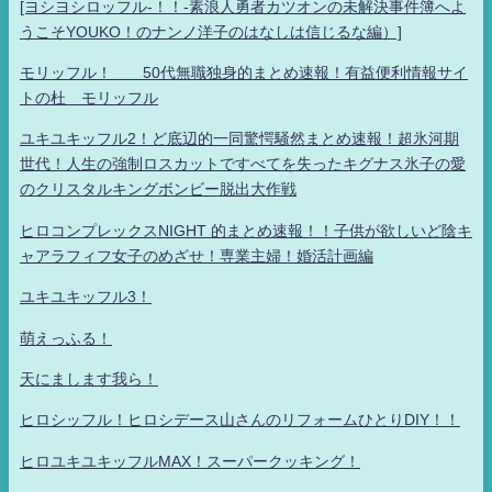
[ヨシヨシロッフル-！！-素浪人勇者カツオンの未解決事件簿へよ
うこそYOUKO！のナンノ洋子のはなしは信じるな編）]
モリッフル！ 50代無職独身的まとめ速報！有益便利情報サイ
トの杜 モリッフル
ユキユキッフル2！ど底辺的一同驚愕騒然まとめ速報！超氷河期
世代！人生の強制ロスカットですべてを失ったキグナス氷子の愛
のクリスタルキングボンビー脱出大作戦
ヒロコンプレックスNIGHT 的まとめ速報！！子供が欲しいど陰キ
ャアラフィフ女子のめざせ！専業主婦！婚活計画編
ユキユキッフル3！
萌えっふる！
天にまします我ら！
ヒロシッフル！ヒロシデース山さんのリフォームひとりDIY！！
ヒロユキユキッフルMAX！スーパークッキング！