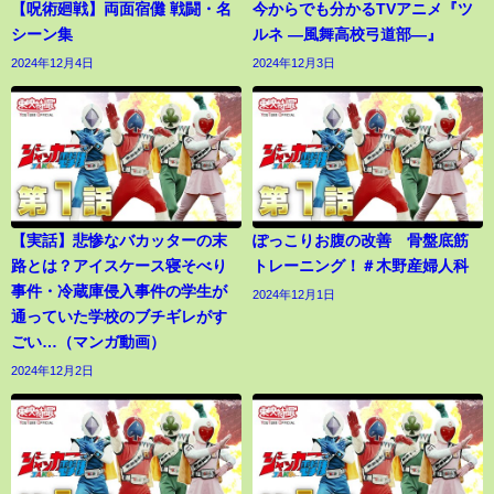
【呪術廻戦】両面宿儺 戦闘・名
今からでも分かるTVアニメ『ツ
シーン集
ルネ ―風舞高校弓道部―』
2024年12月4日
2024年12月3日
【実話】悲惨なバカッターの末
ぽっこりお腹の改善 骨盤底筋
路とは？アイスケース寝そべり
トレーニング！＃木野産婦人科
事件・冷蔵庫侵入事件の学生が
2024年12月1日
通っていた学校のブチギレがす
ごい…（マンガ動画）
2024年12月2日