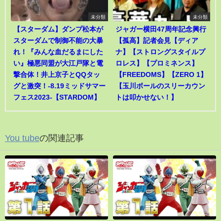
未分類
未分類
【スターダム】ダンプ松本が
ジャガー横田47周年記念興行
スターダムで制御不能の大暴
【孤高】記者会見【ディア
れ！『みんな血だるまにした
ナ】【ストロングスタイルプ
い』極悪同盟が大江戸隊と電
ロレス】【プロミネンス】
撃合体！井上京子とQQタッ
【FREEDOMS】【ZERO 1】
グと激突！-8.19ミッドサマー
【玉川ボールのスリーカウン
フェス2023-【STARDOM】
トは叩かせない！】
You tube
の関連記事