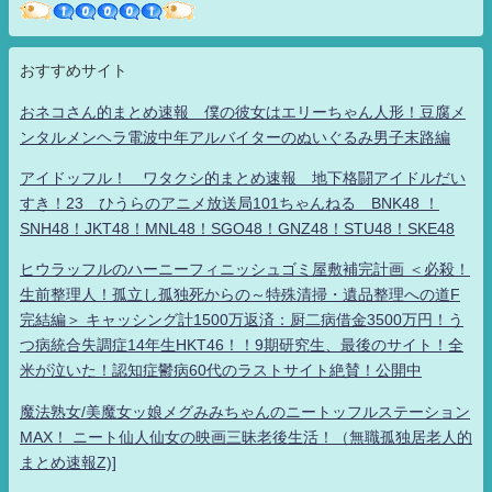
おすすめサイト
おネコさん的まとめ速報 僕の彼女はエリーちゃん人形！豆腐メ
ンタルメンヘラ電波中年アルバイターのぬいぐるみ男子末路編
アイドッフル！ ワタクシ的まとめ速報 地下格闘アイドルだい
すき！23 ひうらのアニメ放送局101ちゃんねる BNK48 ！
SNH48！JKT48！MNL48！SGO48！GNZ48！STU48！SKE48
ヒウラッフルのハーニーフィニッシュゴミ屋敷補完計画 ＜必殺！
生前整理人！孤立し孤独死からの～特殊清掃・遺品整理への道F
完結編＞ キャッシング計1500万返済：厨二病借金3500万円！う
つ病統合失調症14年生HKT46！！9期研究生、最後のサイト！全
米が泣いた！認知症鬱病60代のラストサイト絶賛！公開中
魔法熟女/美魔女ッ娘メグみみちゃんのニートッフルステーション
MAX！ ニート仙人仙女の映画三昧老後生活！（無職孤独居老人的
まとめ速報Z)]