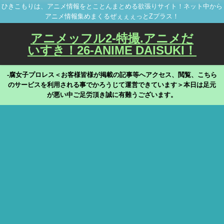
ひきこもりは、アニメ情報をとことんまとめる欲張りサイト！ネット中から
アニメ情報集めまくるぜぇぇぇっとZプラス！
アニメッフル2-特撮.アニメだ
いすき！26-ANIME DAISUKI！
-腐女子プロレス＜お客様皆様が掲載の記事等へアクセス、閲覧、こちら
のサービスを利用される事でかろうじて運営できています＞本日は足元
が悪い中ご足労頂き誠に有難うございます。