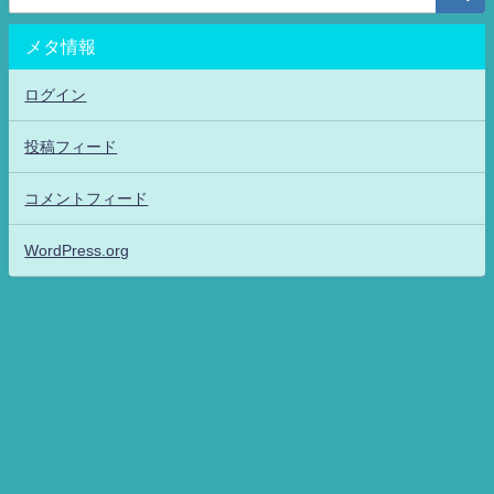
メタ情報
ログイン
投稿フィード
コメントフィード
WordPress.org
アニメッフル2-特撮.アニメだいすき！26-ANIME DAISUKI！ All Rights