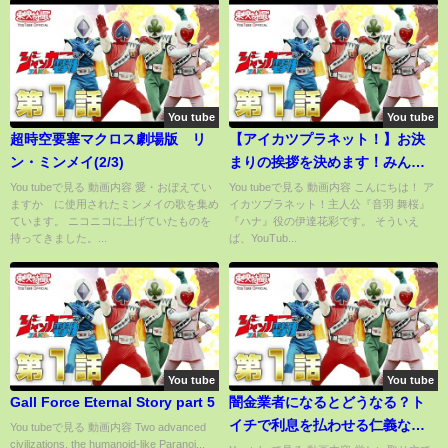
You tube
You tube
超時空要塞マクロス劇場版 リ
【アイカツプラネット！】お決
ン・ミンメイ(2/3)
まりの挨拶を決めます！みんな
真似してね！
You tubeで見る 動画内容 愛・おぼえてい
You tubeで見る 動画内容 こんにちは！ ア
ますか に使用されたミンメイの歌を集め
イカツプラネット！主人公『音羽 舞桜』
ています。 ニコニコに上げていたものを
『ハナ』役の伊達花彩です。 そういえ
持ってきました。...
ば、YouTub...
You tube
You tube
Gall Force Eternal Story part 5
闇金業者になるとどうなる？ト
イチで利息を払わせる仁義なき
You tubeで見る 動画内容 Two advanced
civilizations, the humanoid-like Paranoi...
回収・・・