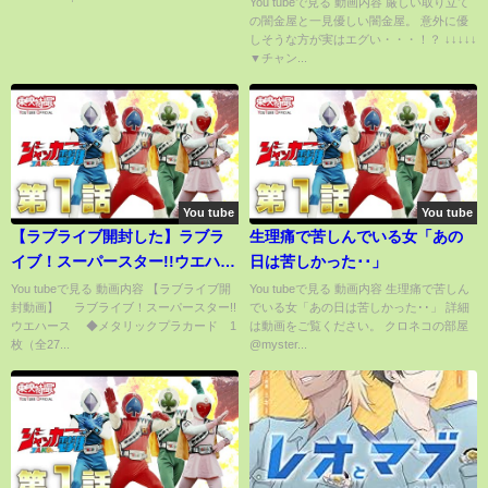
You tubeで見る 動画内容 厳しい取り立て
の闇金屋と一見優しい闇金屋。 意外に優
しそうな方が実はエグい・・・！？ ↓↓↓↓↓
▼チャン...
You tube
You tube
【ラブライブ開封した】ラブラ
生理痛で苦しんでいる女「あの
イブ！スーパースター!!ウエハー
日は苦しかった･･」
ス
You tubeで見る 動画内容 【ラブライブ開
You tubeで見る 動画内容 生理痛で苦しん
封動画】 ラブライブ！スーパースター!!
でいる女「あの日は苦しかった･･」 詳細
ウエハース ◆メタリックプラカード 1
は動画をご覧ください。 クロネコの部屋
枚（全27...
@myster...