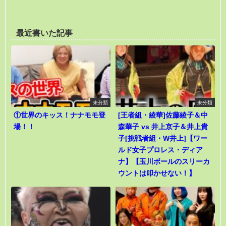
最近書いた記事
未分類
未分類
①世界のキッス！ナナモモ登
[王者組・綾華]佐藤綾子＆中
場！！
森華子 vs 井上京子＆井上貴
子[挑戦者組・W井上]【ワー
ルド女子プロレス・ディア
ナ】【玉川ボールのスリーカ
ウントは叩かせない！】