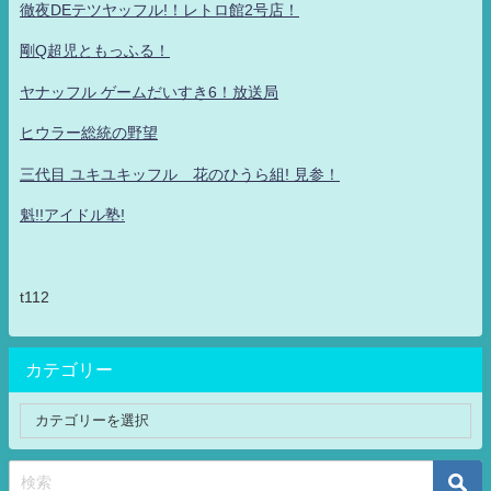
徹夜DEテツヤッフル!！レトロ館2号店！
剛Q超児ともっふる！
ヤナッフル ゲームだいすき6！放送局
ヒウラー総統の野望
三代目 ユキユキッフル 花のひうら組! 見参！
魁!!アイドル塾!
t112
カテゴリー