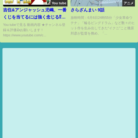
You tube
アニメ
吉住&アンジャッシュ児嶋、一番
さらざんまい 9話
くじを当てるには強く念じる⁉︎
放映時間：6月6日24時55分「少女革命ウ
テナ」「輪るピングドラム」など数々のヒ
『一番くじONLINE』CM
You tubeで見る 動画内容 ★チャンネル登
ット作を生み出してきた“イクニ”こと幾原
録＆評価👍お願いします！
邦彦が監督を務め、「...
https://www.youtube.com/c...