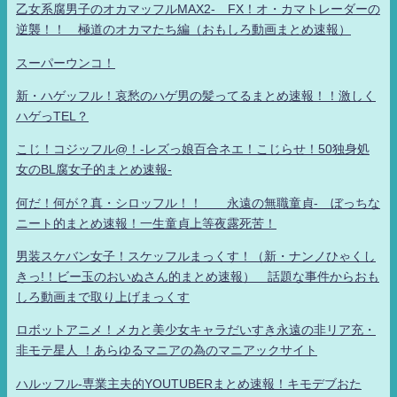
乙女系腐男子のオカマッフルMAX2- FX！オ・カマトレーダーの
逆襲！！ 極道のオカマたち編（おもしろ動画まとめ速報）
スーパーウンコ！
新・ハゲッフル！哀愁のハゲ男の髪ってるまとめ速報！！激しく
ハゲっTEL？
こじ！コジッフル@！-レズっ娘百合ネエ！こじらせ！50独身処
女のBL腐女子的まとめ速報-
何だ！何が？真・シロッフル！！ 永遠の無職童貞- ぼっちな
ニート的まとめ速報！一生童貞上等夜露死苦！
男装スケバン女子！スケッフルまっくす！（新・ナンノひゃくし
きっ!！ビー玉のおいぬさん的まとめ速報） 話題な事件からおも
しろ動画まで取り上げまっくす
ロボットアニメ！メカと美少女キャラだいすき永遠の非リア充・
非モテ星人 ！あらゆるマニアの為のマニアックサイト
ハルッフル-専業主夫的YOUTUBERまとめ速報！キモデブおた