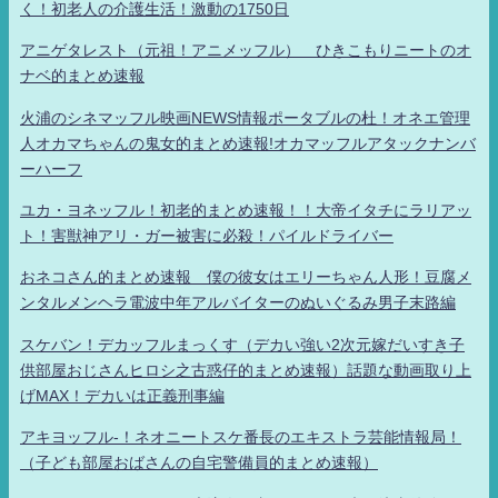
く！初老人の介護生活！激動の1750日
アニゲタレスト（元祖！アニメッフル） ひきこもりニートのオ
ナベ的まとめ速報
火浦のシネマッフル映画NEWS情報ポータブルの杜！オネエ管理
人オカマちゃんの鬼女的まとめ速報!オカマッフルアタックナンバ
ーハーフ
ユカ・ヨネッフル！初老的まとめ速報！！大帝イタチにラリアッ
ト！害獣神アリ・ガー被害に必殺！パイルドライバー
おネコさん的まとめ速報 僕の彼女はエリーちゃん人形！豆腐メ
ンタルメンヘラ電波中年アルバイターのぬいぐるみ男子末路編
スケバン！デカッフルまっくす（デカい強い2次元嫁だいすき子
供部屋おじさんヒロシ之古惑仔的まとめ速報）話題な動画取り上
げMAX！デカいは正義刑事編
アキヨッフル-！ネオニートスケ番長のエキストラ芸能情報局！
（子ども部屋おばさんの自宅警備員的まとめ速報）