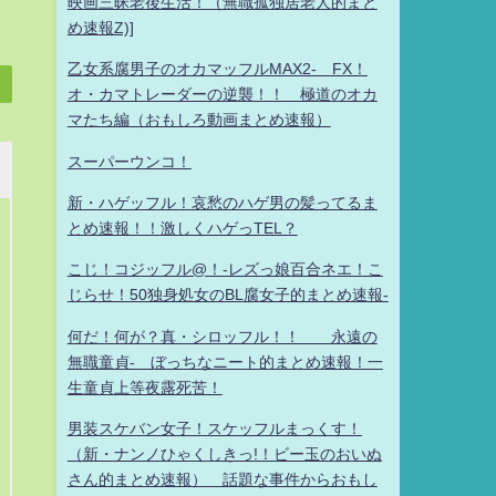
映画三昧老後生活！（無職孤独居老人的まと
め速報Z)]
乙女系腐男子のオカマッフルMAX2- FX！
オ・カマトレーダーの逆襲！！ 極道のオカ
マたち編（おもしろ動画まとめ速報）
スーパーウンコ！
新・ハゲッフル！哀愁のハゲ男の髪ってるま
とめ速報！！激しくハゲっTEL？
こじ！コジッフル@！-レズっ娘百合ネエ！こ
じらせ！50独身処女のBL腐女子的まとめ速報-
何だ！何が？真・シロッフル！！ 永遠の
無職童貞- ぼっちなニート的まとめ速報！一
生童貞上等夜露死苦！
男装スケバン女子！スケッフルまっくす！
（新・ナンノひゃくしきっ!！ビー玉のおいぬ
さん的まとめ速報） 話題な事件からおもし