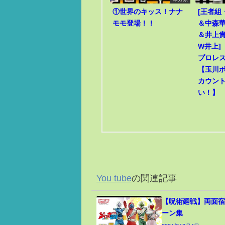
①世界のキッス！ナナ
[王者組
モモ登場！！
＆中森華
＆井上貴
W井上]
プロレ
【玉川
カウン
い！】
You tube
の関連記事
【呪術廻戦】両面宿
ーン集