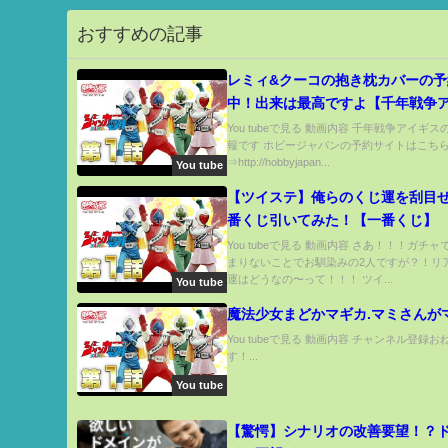
おすすめの記事
レミィ&クーコの抱き枕カバーの予
中！出来は最高ですよ【千年戦争
ス】part 749
You tubeで見る 動画内容 千年戦争アイギ
報です ホビージャパンの予約サイトはこち
⇒http://hobbyjapan...
You tube
【ツイステ】俺らのくじ運を刮目
番くじ引いてみた！【一番くじ】
You tubeで見る 動画内容 さあ！！！ガチ
まりないことでお馴染みの2人ですが？！リ
運はどうなの〜って！！！ ツイ...
You tube
魔法少女まどかマギカ.マミさんが
You tubeで見る 動画内容 チャンネル登録
す！...
You tube
【驚愕】シナリオの改善要望！？