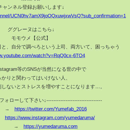
チャンネル登録お願いします↓
hannel/UCN0hv7amX9joOQxuwjxwVsQ?sub_confirmation=1
ググレーヌはこちら↓
モモウメ【公式】
司と、自分で調べろという上司、両方いて、困っちゃう
ww.youtube.com/watch?v=RqQ0cx-6TO4
やInstagram等のSNSが当然になる世の中で
っかりと関わってはいけない人、
別しないとストレスを増やすことになります…。
て下さい↓--------------------------------
er →
https://twitter.com/Yumefab_2016
 →
https://www.instagram.com/yumedaruma/
og →
https://yumedaruma.com