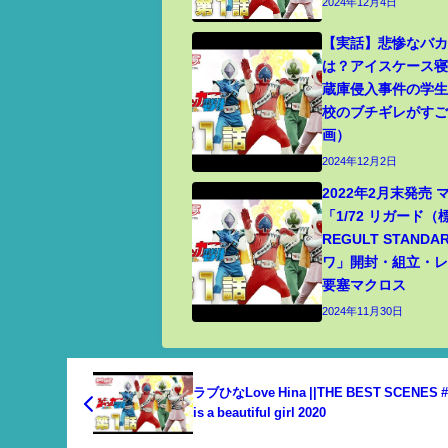
2024年12月4日
【実話】悲惨なバ
は？アイスケース
蔵庫侵入事件の学
校のブチギレがす
画）
2024年12月2日
2022年2月末発売
「1/72 リガード
REGULT STANDA
ワ」開封・組立・レビ
要塞マクロス
2024年11月30日
ラブひなLove Hina ||THE BEST SCENES #
is a beautiful girl 2020