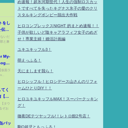
め速報！超氷河期世代！人生の強制ロスカッ
トですべてを失ったキグナス氷子の愛のクリ
スタルキングボンビー脱出大作戦
トをし
ヒロコンプレックスNIGHT 的まとめ速報！！
を伝え
子供が欲しいど陰キャアラフィフ女子のめざ
www
いないだ
せ！専業主婦！婚活計画編
旦那と兼
ユキユキッフル3！
 My-
萌えっふる！
hog
イドエ
 【仮面ラ
天にまします我ら！
...
ヒロシッフル！ヒロシデース山さんのリフォ
ームひとりDIY！！
してく
信【概
ヒロユキユキッフルMAX！スーパークッキン
) 【タウ
グ！
るぞお
徹夜DEテツヤッフル!！レトロ館2号店！
缶バッ
剛Q超児ともっふる！