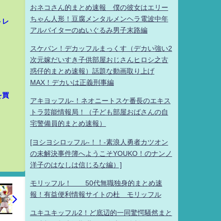
おネコさん的まとめ速報 僕の彼女はエリー
ちゃん人形！豆腐メンタルメンヘラ電波中年
トレ
アルバイターのぬいぐるみ男子末路編
スケバン！デカッフルまっくす（デカい強い2
次元嫁だいすき子供部屋おじさんヒロシ之古
惑仔的まとめ速報）話題な動画取り上げ
MAX！デカいは正義刑事編
を買
アキヨッフル-！ネオニートスケ番長のエキス
トラ芸能情報局！（子ども部屋おばさんの自
宅警備員的まとめ速報）
[ヨシヨシロッフル-！！-素浪人勇者カツオン
の未解決事件簿へようこそYOUKO！のナンノ
洋子のはなしは信じるな編）]
モリッフル！ 50代無職独身的まとめ速
報！有益便利情報サイトの杜 モリッフル
ユキユキッフル2！ど底辺的一同驚愕騒然まと