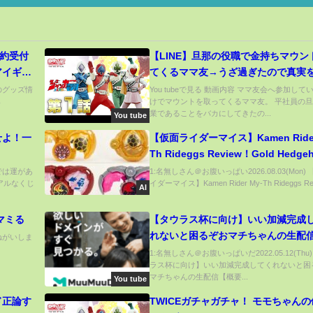
約受付
【LINE】旦那の役職で金持ちマウン
アイギ
てくるママ友→うざ過ぎたので真実
て格の違いを教えたらママ友の反応が
スのグッズ情
You tubeで見る 動画内容 ママ友会へ参加して
ら
けでマウントを取ってくるママ友。 平社員の
業であることをバカにしてきたの...
You tube
せよ！一
【仮面ライダーマイス】Kamen Rider
Th Rideggs Review！Gold Hedge
Rideggs！仮面ライダーマイスのラ
ャでは運があ
1:名無しさん＠お腹いっぱい2026.08.03(Mon)
アルなくじ
イダーマイス】Kamen Rider My-Th Rideggs Rev
グズレビュー！金のハリネズミ！
AI
マミる
【タウラス杯に向け】いい加減完成
れないと困るぞおマチちゃんの生配
おねがいしま
要欄読んでね!!】
1:名無しさん＠お腹いっぱいだ2022.05.12(Thu
ラス杯に向け】いい加減完成してくれないと困
マチちゃんの生配信【概要...
You tube
ド正論す
TWICEガチャガチャ！ モモちゃんの