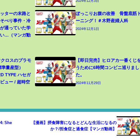
2024年12月3日
カッターの末路と
ぽっこりお腹の改善 骨盤底筋
寝そべり事件・冷
ーニング！＃木野産婦人科
生が通っていた学
2024年12月1日
ごい…（マンガ動
 マクロスのプラモ
【即日完売】ヒロアカ一番くじ
（標準量産型）
うために6時間コンビニ巡りまし
RD TYPE ハセガ
た。
ュー / 超時空
2024年11月29日
4: She
【漫画】摂食障害になるとどんな生活になるの
か？/拒食症と過食症【マンガ動画】