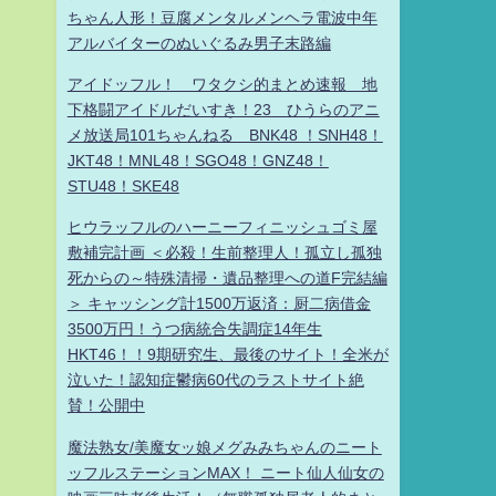
ちゃん人形！豆腐メンタルメンヘラ電波中年
アルバイターのぬいぐるみ男子末路編
アイドッフル！ ワタクシ的まとめ速報 地
下格闘アイドルだいすき！23 ひうらのアニ
メ放送局101ちゃんねる BNK48 ！SNH48！
JKT48！MNL48！SGO48！GNZ48！
STU48！SKE48
ヒウラッフルのハーニーフィニッシュゴミ屋
敷補完計画 ＜必殺！生前整理人！孤立し孤独
死からの～特殊清掃・遺品整理への道F完結編
＞ キャッシング計1500万返済：厨二病借金
3500万円！うつ病統合失調症14年生
HKT46！！9期研究生、最後のサイト！全米が
泣いた！認知症鬱病60代のラストサイト絶
賛！公開中
魔法熟女/美魔女ッ娘メグみみちゃんのニート
ッフルステーションMAX！ ニート仙人仙女の