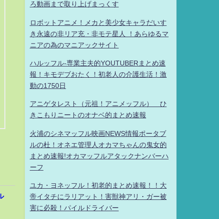
ろ動画まで取り上げまっくす
ロボットアニメ！メカと美少女キャラだいす
き永遠の非リア充・非モテ星人 ！あらゆるマ
ニアの為のマニアックサイト
ハルッフル-専業主夫的YOUTUBERまとめ速
報！キモデブおたく！初老人の介護生活！激
動の1750日
アニゲタレスト（元祖！アニメッフル） ひ
きこもりニートのオナベ的まとめ速報
火浦のシネマッフル映画NEWS情報ポータブ
ルの杜！オネエ管理人オカマちゃんの鬼女的
まとめ速報!オカマッフルアタックナンバーハ
ーフ
ユカ・ヨネッフル！初老的まとめ速報！！大
ル
帝イタチにラリアット！害獣神アリ・ガー被
害に必殺！パイルドライバー