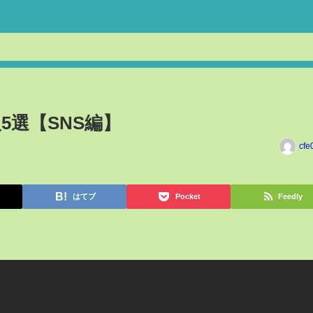
】
5選【SNS編】
cfe
はてブ
Pocket
Feedly