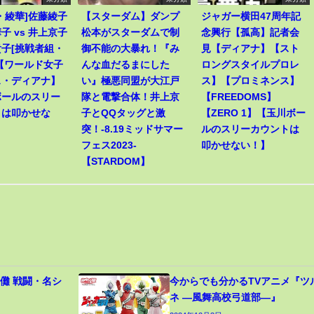
・綾華]佐藤綾子
【スターダム】ダンプ
ジャガー横田47周年記
子 vs 井上京子
松本がスターダムで制
念興行【孤高】記者会
子[挑戦者組・
御不能の大暴れ！『み
見【ディアナ】【スト
【ワールド女子
んな血だるまにした
ロングスタイルプロレ
ス・ディアナ】
い』極悪同盟が大江戸
ス】【プロミネンス】
ボールのスリー
隊と電撃合体！井上京
【FREEDOMS】
トは叩かせな
子とQQタッグと激
【ZERO 1】【玉川ボー
突！-8.19ミッドサマー
ルのスリーカウントは
フェス2023-
叩かせない！】
【STARDOM】
儺 戦闘・名シ
今からでも分かるTVアニメ『ツ
ネ ―風舞高校弓道部―』