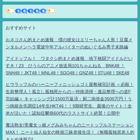
おすすめサイト
おネコさん的まとめ速報 僕の彼女はエリーちゃん人形！豆腐メ
ンタルメンヘラ電波中年アルバイターのぬいぐるみ男子末路編
アイドッフル！ ワタクシ的まとめ速報 地下格闘アイドルだい
すき！23 ひうらのアニメ放送局101ちゃんねる BNK48 ！
SNH48！JKT48！MNL48！SGO48！GNZ48！STU48！SKE48
ヒウラッフルのハーニーフィニッシュゴミ屋敷補完計画 ＜必殺！
生前整理人！孤立し孤独死からの～特殊清掃・遺品整理への道F
完結編＞ キャッシング計1500万返済：厨二病借金3500万円！う
つ病統合失調症14年生HKT46！！9期研究生、最後のサイト！全
米が泣いた！認知症鬱病60代のラストサイト絶賛！公開中
魔法熟女/美魔女ッ娘メグみみちゃんのニートッフルステーション
MAX！ ニート仙人仙女の映画三昧老後生活！（無職孤独居老人的
まとめ速報Z)]