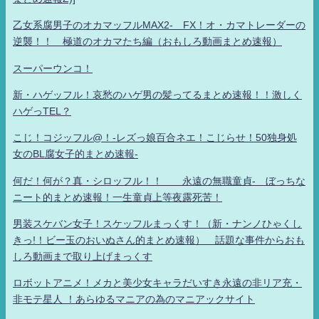
乙女系腐男子のオカマッフルMAX2- FX！オ・カマトレーダーの
逆襲！！ 極道のオカマたち編（おもしろ動画まとめ速報）
スーパーウンコ！
新・ハゲッフル！哀愁のハゲ男の髪ってるまとめ速報！！激しく
ハゲっTEL？
こじ！コジッフル@！-レズっ娘百合ネエ！こじらせ！50独身処
女のBL腐女子的まとめ速報-
何だ！何が？真・シロッフル！！ 永遠の無職童貞- ぼっちな
ニート的まとめ速報！一生童貞上等夜露死苦！
男装スケバン女子！スケッフルまっくす！（新・ナンノひゃくし
きっ!！ビー玉のおいぬさん的まとめ速報） 話題な事件からおも
しろ動画まで取り上げまっくす
ロボットアニメ！メカと美少女キャラだいすき永遠の非リア充・
非モテ星人 ！あらゆるマニアの為のマニアックサイト