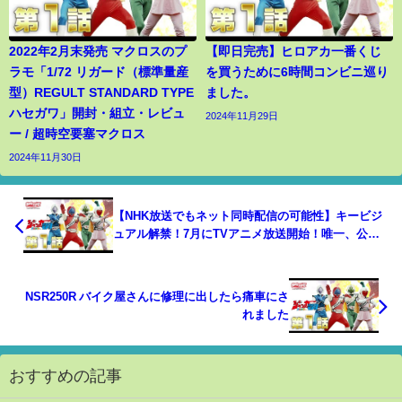
2022年2月末発売 マクロスのプ
【即日完売】ヒロアカ一番くじ
ラモ「1/72 リガード（標準量産
を買うために6時間コンビニ巡り
型）REGULT STANDARD TYPE
ました。
ハセガワ」開封・組立・レビュ
2024年11月29日
ー / 超時空要塞マクロス
2024年11月30日
【NHK放送でもネット同時配信の可能性】キービジ
ュアル解禁！7月にTVアニメ放送開始！唯一、公式
ネット同時配信の可能性がある件について【ラブラ
イブ！スーパースター!!】
NSR250R バイク屋さんに修理に出したら痛車にさ
れました
おすすめの記事