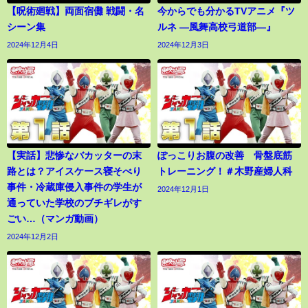
【呪術廻戦】両面宿儺 戦闘・名
今からでも分かるTVアニメ『ツ
シーン集
ルネ ―風舞高校弓道部―』
2024年12月4日
2024年12月3日
【実話】悲惨なバカッターの末
ぽっこりお腹の改善 骨盤底筋
路とは？アイスケース寝そべり
トレーニング！＃木野産婦人科
事件・冷蔵庫侵入事件の学生が
2024年12月1日
通っていた学校のブチギレがす
ごい…（マンガ動画）
2024年12月2日