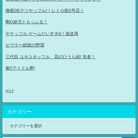
徹夜DEテツヤッフル!！レトロ館2号店！
剛Q超児ともっふる！
ヤナッフル ゲームだいすき6！放送局
ヒウラー総統の野望
三代目 ユキユキッフル 花のひうら組! 見参！
魁!!アイドル塾!
t112
カテゴリー