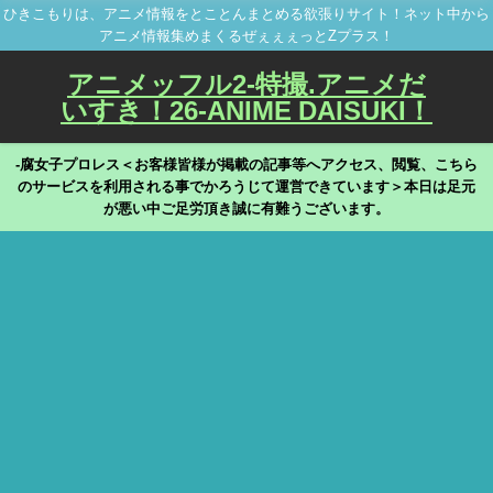
ひきこもりは、アニメ情報をとことんまとめる欲張りサイト！ネット中から
アニメ情報集めまくるぜぇぇぇっとZプラス！
アニメッフル2-特撮.アニメだ
いすき！26-ANIME DAISUKI！
-腐女子プロレス＜お客様皆様が掲載の記事等へアクセス、閲覧、こちら
のサービスを利用される事でかろうじて運営できています＞本日は足元
が悪い中ご足労頂き誠に有難うございます。