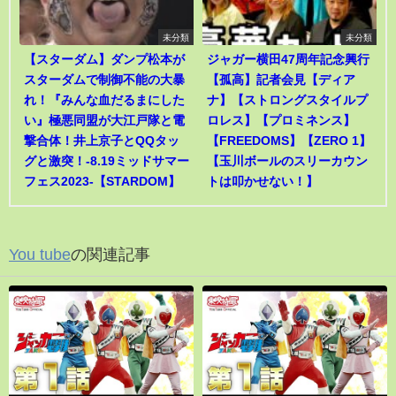
未分類
未分類
【スターダム】ダンプ松本が
ジャガー横田47周年記念興行
スターダムで制御不能の大暴
【孤高】記者会見【ディア
れ！『みんな血だるまにした
ナ】【ストロングスタイルプ
い』極悪同盟が大江戸隊と電
ロレス】【プロミネンス】
撃合体！井上京子とQQタッ
【FREEDOMS】【ZERO 1】
グと激突！-8.19ミッドサマー
【玉川ボールのスリーカウン
フェス2023-【STARDOM】
トは叩かせない！】
You tube
の関連記事