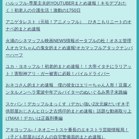
ハルッフル-専業主夫的YOUTUBERまとめ速報！キモデブおた
く！初老人の介護生活！激動の1750日
アニゲタレスト（元祖！アニメッフル） ひきこもりニートのオ
ナベ的まとめ速報
火浦のシネマッフル映画NEWS情報ポータブルの杜！オネエ管理
人オカマちゃんの鬼女的まとめ速報!オカマッフルアタックナンバ
ーハーフ
ユカ・ヨネッフル！初老的まとめ速報！！大帝イタチにラリアッ
ト！害獣神アリ・ガー被害に必殺！パイルドライバー
おネコさん的まとめ速報 僕の彼女はエリーちゃん人形！豆腐メ
ンタルメンヘラ電波中年アルバイターのぬいぐるみ男子末路編
スケバン！デカッフルまっくす（デカい強い2次元嫁だいすき子
供部屋おじさんヒロシ之古惑仔的まとめ速報）話題な動画取り上
げMAX！デカいは正義刑事編
アキヨッフル-！ネオニートスケ番長のエキストラ芸能情報局！
（子ども部屋おばさんの自宅警備員的まとめ速報）