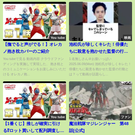
You tube
映画
【撫でると声がでる！】オレカ
池松氏が珍しくキレた！俳優た
ノ抱き枕カバーのご紹介
ちに殺意を抱かせた監督の行動
とは？
You tubeで見る 動画内容 クラウドファン
1:名無しさん＠お腹いっぱい
ディングを実施して実現した、 抱き枕と
2025.06.09(Mon) 池松氏が珍しくキレた！
のコミュニケーションをお楽しみにいただ
俳優たちに殺意を抱かせた監督の行動と
ける オレカノ抱...
は？って動画が話題らし...
You tube
ファン
【1番くじ】推しが確実に引け
魔法戦隊マジレンジャー 第48
る⁉︎ロット買いして配列調査した
話[公式]