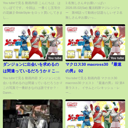
ら衝撃の結果に‼︎【五等分の花嫁
You tubeで見る 動画内容 こんにちは、は
1:名無しさん＠お腹いっぱい
りぃぼてです。 今回は、一番くじ五等分
2026.05.02(Sat) 魔法戦隊マジレンジャ
一番くじ】
の花嫁∬-BrideStyle-をロット買いしてきま
ー 第48話って動画が話題らしいぞ 2:名
し...
無しさん＠お腹いっ...
You tube
You tube
ダンジョンに出会いを求めるの
マクロス30 macross30 『最速
は間違っているだろうか // この
の男』 02
写真で一番好きなのは誰です
You tubeで見る 動画内容 ダンジョンに出
You tubeで見る 動画内容 マクロス30
会いを求めるのは間違っているだろうか //
macross30 クエスト 『最速の男』 02 第4
か？ - Danmachi: Lovely
この写真で一番好きなのは誰ですか？ -
章ラスト。 イサムとバンキッシュ・レ
humanoid animals
Danm...
ー...