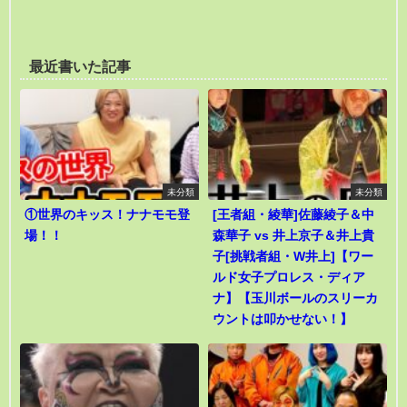
最近書いた記事
未分類
未分類
①世界のキッス！ナナモモ登
[王者組・綾華]佐藤綾子＆中
場！！
森華子 vs 井上京子＆井上貴
子[挑戦者組・W井上]【ワー
ルド女子プロレス・ディア
ナ】【玉川ボールのスリーカ
ウントは叩かせない！】