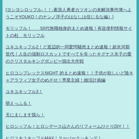
[ヨシヨシロッフル-！！-素浪人勇者カツオンの未解決事件簿へよ
うこそYOUKO！のナンノ洋子のはなしは信じるな編）]
モリッフル！ 50代無職独身的まとめ速報！有益便利情報サイ
トの杜 モリッフル
ユキユキッフル2！ど底辺的一同驚愕騒然まとめ速報！超氷河期
世代！人生の強制ロスカットですべてを失ったキグナス氷子の愛
のクリスタルキングボンビー脱出大作戦
ヒロコンプレックスNIGHT 的まとめ速報！！子供が欲しいど陰キ
ャアラフィフ女子のめざせ！専業主婦！婚活計画編
ユキユキッフル3！
萌えっふる！
天にまします我ら！
ヒロシッフル！ヒロシデース山さんのリフォームひとりDIY！！
ヒロユキユキッフルMAX！スーパークッキング！