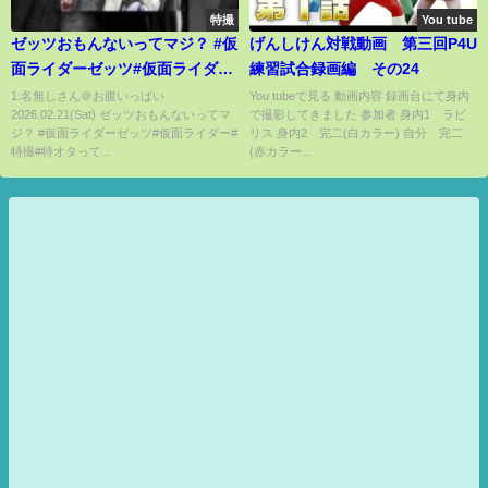
特撮
You tube
ゼッツおもんないってマジ？ #仮
げんしけん対戦動画 第三回P4U
面ライダーゼッツ#仮面ライダー
練習試合録画編 その24
#特撮#特オタ
1:名無しさん＠お腹いっぱい
You tubeで見る 動画内容 録画台にて身内
2026.02.21(Sat) ゼッツおもんないってマ
で撮影してきました 参加者 身内1 ラビ
ジ？ #仮面ライダーゼッツ#仮面ライダー#
リス 身内2 完二(白カラー) 自分 完二
特撮#特オタって...
(赤カラー...