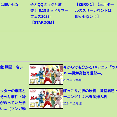
トは叩かせな
子とQQタッグと激
【ZERO 1】【玉川ボー
突！-8.19ミッドサマー
ルのスリーカウントは
フェス2023-
叩かせない！】
【STARDOM】
儺 戦闘・名シ
今からでも分かるTVアニメ『ツ
ネ ―風舞高校弓道部―』
2024年12月3日
カッターの末路と
ぽっこりお腹の改善 骨盤底筋
寝そべり事件・冷
ーニング！＃木野産婦人科
生が通っていた学
2024年12月1日
ごい…（マンガ動