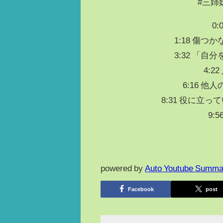
#三姉
0
1:18 傷
3:32 「
4:
6:16 
8:31 役に立
9:
powered by
Auto Youtube Summa
Facebook
post