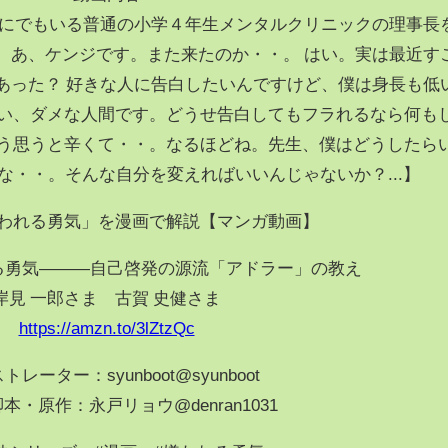
こにでもいる普通の小学４年生メンタルクリニックの理事長
。あ、ケンジです。また来たのか・・。 はい。実は最近す
あった？ 好きな人に告白したいんですけど、僕は身長も低
い、ダメな人間です。どうせ告白してもフラれるなら何も
う思うと辛くて・・。なるほどね。先生、僕はどうしたら
な・・。そんな自分を変えればいいんじゃないか？...】
われる勇気」を漫画で解説【マンガ動画】
る勇気―――自己啓発の源流「アドラー」の教え
岸見 一郎さま 古賀 史健さま
https://amzn.to/3lZtzQc
トレーター：syunboot@syunboot
作：永戸リョウ@denran1031