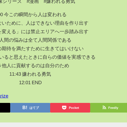
妹シリーズ #漫画 #嫌われる勇気
:00 今この瞬間から人は変われる
つかないために、人はできない理由を作り出す
自分を変える」には禁止エリアへ一歩踏み出す
22 人間の悩みは全て人間関係である
他人の期待を満たすために生きてはいけない
っていると思えたときに自らの価値を実感できる
56 他人に貢献するのは自分のため
11:43 嫌われる勇気
12:01 END
rize
はてブ
Pocket
Feedly