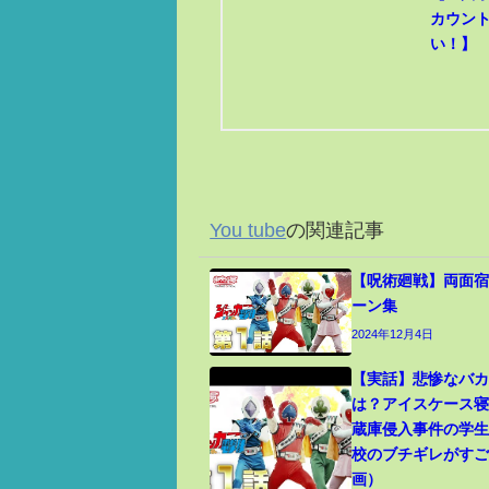
カウン
い！】
You tube
の関連記事
【呪術廻戦】両面宿
ーン集
2024年12月4日
【実話】悲惨なバ
は？アイスケース
蔵庫侵入事件の学
校のブチギレがす
画）