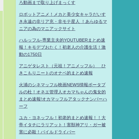
ろ動画まで取り上げまっくす
ロボットアニメ！メカと美少女キャラだいす
き永遠の非リア充・非モテ星人 ！あらゆるマ
ニアの為のマニアックサイト
ハルッフル-専業主夫的YOUTUBERまとめ速
報！キモデブおたく！初老人の介護生活！激
動の1750日
アニゲタレスト（元祖！アニメッフル） ひ
きこもりニートのオナベ的まとめ速報
火浦のシネマッフル映画NEWS情報ポータブ
ルの杜！オネエ管理人オカマちゃんの鬼女的
まとめ速報!オカマッフルアタックナンバーハ
ーフ
ユカ・ヨネッフル！初老的まとめ速報！！大
帝イタチにラリアット！害獣神アリ・ガー被
害に必殺！パイルドライバー