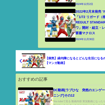
2024年12月2日
2022年2月末発売
「1/72 リガード
REGULT STANDA
ワ」開封・組立・レビ
要塞マクロス
2024年11月30日
【病気】緑内障になるとどんな生活になる
【マンガ動画】
おすすめの記事
DC動画[ラブひな 突然のエンゲー
ニング]その12
You tubeで見る 動画内容 実況動画になっ