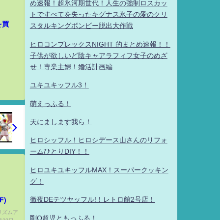
め速報！超氷河期世代！人生の強制ロスカッ
トですべてを失ったキグナス氷子の愛のクリ
を買
スタルキングボンビー脱出大作戦
ヒロコンプレックスNIGHT 的まとめ速報！！
子供が欲しいど陰キャアラフィフ女子のめざ
せ！専業主婦！婚活計画編
ユキユキッフル3！
萌えっふる！
天にまします我ら！
ヒロシッフル！ヒロシデース山さんのリフォ
ームひとりDIY！！
ヒロユキユキッフルMAX！スーパークッキン
グ！
徹夜DEテツヤッフル!！レトロ館2号店！
F)
愛リズムア
剛Q超児ともっふる！