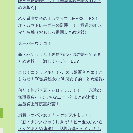
映画三昧老後生活！（無職孤独居老人的まと
め速報Z)]
乙女系腐男子のオカマッフルMAX2- FX！
オ・カマトレーダーの逆襲！！ 極道のオカ
マたち編（おもしろ動画まとめ速報）
スーパーウンコ！
新・ハゲッフル！哀愁のハゲ男の髪ってるま
とめ速報！！激しくハゲっTEL？
こじ！コジッフル@！-レズっ娘百合ネエ！こ
じらせ！50独身処女のBL腐女子的まとめ速報-
何だ！何が？真・シロッフル！！ 永遠の
無職童貞- ぼっちなニート的まとめ速報！一
生童貞上等夜露死苦！
男装スケバン女子！スケッフルまっくす！
（新・ナンノひゃくしきっ!！ビー玉のおいぬ
さん的まとめ速報） 話題な事件からおもし