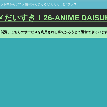
ット中からアニメ情報集めまくるぜぇぇぇっとZプラス！
いすき！26-ANIME DAISU
、閲覧、こちらのサービスを利用される事でかろうじて運営できていま