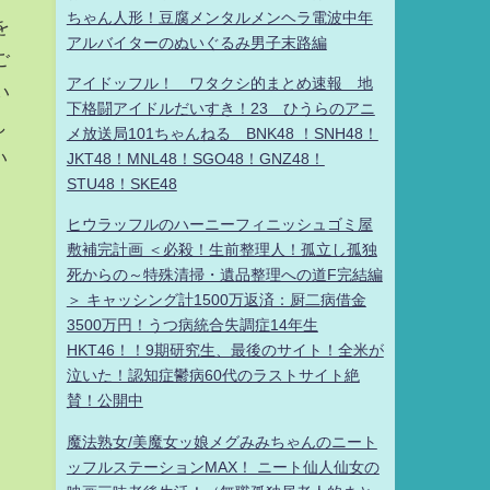
ちゃん人形！豆腐メンタルメンヘラ電波中年
を
アルバイターのぬいぐるみ男子末路編
ご
アイドッフル！ ワタクシ的まとめ速報 地
い
下格闘アイドルだいすき！23 ひうらのアニ
し
メ放送局101ちゃんねる BNK48 ！SNH48！
い
JKT48！MNL48！SGO48！GNZ48！
STU48！SKE48
ヒウラッフルのハーニーフィニッシュゴミ屋
敷補完計画 ＜必殺！生前整理人！孤立し孤独
死からの～特殊清掃・遺品整理への道F完結編
＞ キャッシング計1500万返済：厨二病借金
3500万円！うつ病統合失調症14年生
HKT46！！9期研究生、最後のサイト！全米が
泣いた！認知症鬱病60代のラストサイト絶
賛！公開中
魔法熟女/美魔女ッ娘メグみみちゃんのニート
ッフルステーションMAX！ ニート仙人仙女の