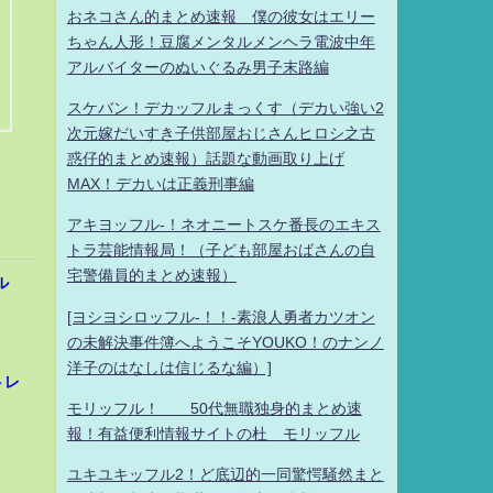
おネコさん的まとめ速報 僕の彼女はエリー
ちゃん人形！豆腐メンタルメンヘラ電波中年
アルバイターのぬいぐるみ男子末路編
スケバン！デカッフルまっくす（デカい強い2
次元嫁だいすき子供部屋おじさんヒロシ之古
惑仔的まとめ速報）話題な動画取り上げ
MAX！デカいは正義刑事編
アキヨッフル-！ネオニートスケ番長のエキス
トラ芸能情報局！（子ども部屋おばさんの自
宅警備員的まとめ速報）
ル
[ヨシヨシロッフル-！！-素浪人勇者カツオン
の未解決事件簿へようこそYOUKO！のナンノ
洋子のはなしは信じるな編）]
トレ
モリッフル！ 50代無職独身的まとめ速
報！有益便利情報サイトの杜 モリッフル
ユキユキッフル2！ど底辺的一同驚愕騒然まと