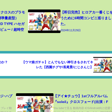
 マクロスのプラモ
【即日完売】ヒロアカ一番くじ
（標準量産型）
うために6時間コンビニ巡りまし
RD TYPE ハセガ
た。
ュー / 超時空
2024年11月29日
のか？
【ウマ娘ガチャ】とんでもない神引きをされてキ
レた【西園チグサ/長尾景/にじさんじ】
ジ･ハプ
【アイ★チュウ】1stフルアルバム
『soleil』クロスフェード(出演：F∞
たりプレイ動
You tubeで見る 動画内容 iOS/Android向け恋