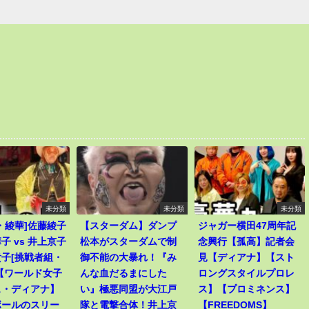
未分類
未分類
未分類
・綾華]佐藤綾子
【スターダム】ダンプ
ジャガー横田47周年記
子 vs 井上京子
松本がスターダムで制
念興行【孤高】記者会
子[挑戦者組・
御不能の大暴れ！『み
見【ディアナ】【スト
【ワールド女子
んな血だるまにした
ロングスタイルプロレ
ス・ディアナ】
い』極悪同盟が大江戸
ス】【プロミネンス】
ボールのスリー
隊と電撃合体！井上京
【FREEDOMS】