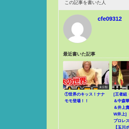
この記事を書いた人
cfe09312
最近書いた記事
未分類
①世界のキッス！ナナ
[王者組
モモ登場！！
＆中森華
＆井上貴
W井上]
プロレ
【玉川