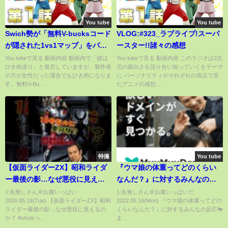
You tube
You tube
Swich勢が「無料V-bucksコード
VLOG:#323_ラブライブ!スーパ
が隠された1vs1マップ」をパト
ースター!!諸々の感想
ロール！(親には内緒で)【フォー
You tubeで見る 動画内容 動画内で「彼は
You tubeで見る 動画内容 このラジオは2次
ひき肉送り」と発言していますが、製作者
元の面白さを語り合い知っていくをテーマ
トナイト】
の方が女性だった場合でもひき肉になりま
に パーソナリティがそれぞれの視点で見
す。無料V-Bu...
たアニメの感想...
特撮
You tube
【仮面ライダーZX】昭和ライダ
『ウマ娘の体重ってどのくらい
ー最後の影…なぜ悪役に見える
なんだ？』に対するみんなの反
のか？ #shots
応🐎まとめ【ウマ娘プリティー
1:名無しさん＠お腹いっぱい
1:名無しさん＠お腹いっぱいだ
2026.05.19(Tue) 【仮面ライダーZX】昭和
2022.05.16(Mon) 『ウマ娘の体重ってどの
ダービー】【レイミン】
ライダー最後の影…なぜ悪役に見えるの
くらいなんだ？』に対するみんなの反応🐎
か？ #shotsっ...
ま...