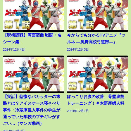
【呪術廻戦】両面宿儺 戦闘・名
今からでも分かるTVアニメ『ツ
シーン集
ルネ ―風舞高校弓道部―』
2024年12月4日
2024年12月3日
【実話】悲惨なバカッターの末
ぽっこりお腹の改善 骨盤底筋
路とは？アイスケース寝そべり
トレーニング！＃木野産婦人科
事件・冷蔵庫侵入事件の学生が
2024年12月1日
通っていた学校のブチギレがす
ごい…（マンガ動画）
2024年12月2日