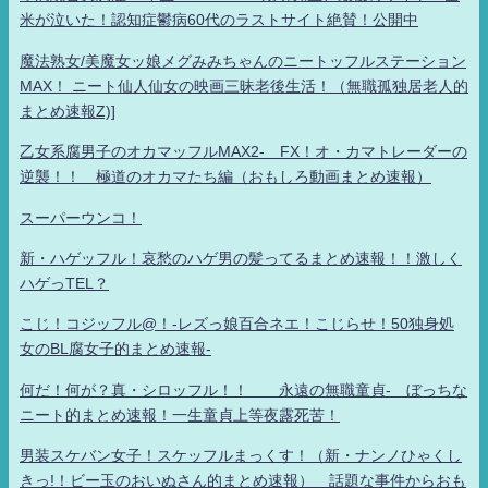
米が泣いた！認知症鬱病60代のラストサイト絶賛！公開中
魔法熟女/美魔女ッ娘メグみみちゃんのニートッフルステーション
MAX！ ニート仙人仙女の映画三昧老後生活！（無職孤独居老人的
まとめ速報Z)]
乙女系腐男子のオカマッフルMAX2- FX！オ・カマトレーダーの
逆襲！！ 極道のオカマたち編（おもしろ動画まとめ速報）
スーパーウンコ！
新・ハゲッフル！哀愁のハゲ男の髪ってるまとめ速報！！激しく
ハゲっTEL？
こじ！コジッフル@！-レズっ娘百合ネエ！こじらせ！50独身処
女のBL腐女子的まとめ速報-
何だ！何が？真・シロッフル！！ 永遠の無職童貞- ぼっちな
ニート的まとめ速報！一生童貞上等夜露死苦！
男装スケバン女子！スケッフルまっくす！（新・ナンノひゃくし
きっ!！ビー玉のおいぬさん的まとめ速報） 話題な事件からおも