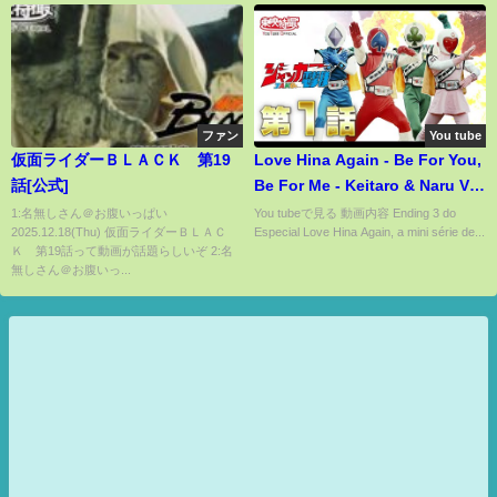
ファン
You tube
仮面ライダーＢＬＡＣＫ 第19
Love Hina Again - Be For You,
話[公式]
Be For Me - Keitaro & Naru Ver.
(Ending 3) (Legendado PT-BR)
1:名無しさん＠お腹いっぱい
You tubeで見る 動画内容 Ending 3 do
2025.12.18(Thu) 仮面ライダーＢＬＡＣ
Especial Love Hina Again, a mini série de...
Ｋ 第19話って動画が話題らしいぞ 2:名
無しさん＠お腹いっ...