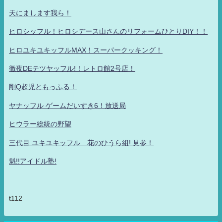
天にまします我ら！
ヒロシッフル！ヒロシデース山さんのリフォームひとりDIY！！
ヒロユキユキッフルMAX！スーパークッキング！
徹夜DEテツヤッフル!！レトロ館2号店！
剛Q超児ともっふる！
ヤナッフル ゲームだいすき6！放送局
ヒウラー総統の野望
三代目 ユキユキッフル 花のひうら組! 見参！
魁!!アイドル塾!
t112