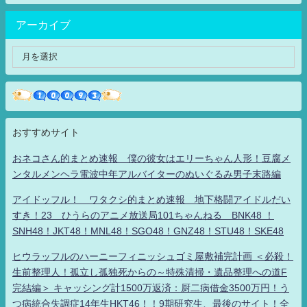
アーカイブ
おすすめサイト
おネコさん的まとめ速報 僕の彼女はエリーちゃん人形！豆腐メ
ンタルメンヘラ電波中年アルバイターのぬいぐるみ男子末路編
アイドッフル！ ワタクシ的まとめ速報 地下格闘アイドルだい
すき！23 ひうらのアニメ放送局101ちゃんねる BNK48 ！
SNH48！JKT48！MNL48！SGO48！GNZ48！STU48！SKE48
ヒウラッフルのハーニーフィニッシュゴミ屋敷補完計画 ＜必殺！
生前整理人！孤立し孤独死からの～特殊清掃・遺品整理への道F
完結編＞ キャッシング計1500万返済：厨二病借金3500万円！う
つ病統合失調症14年生HKT46！！9期研究生、最後のサイト！全