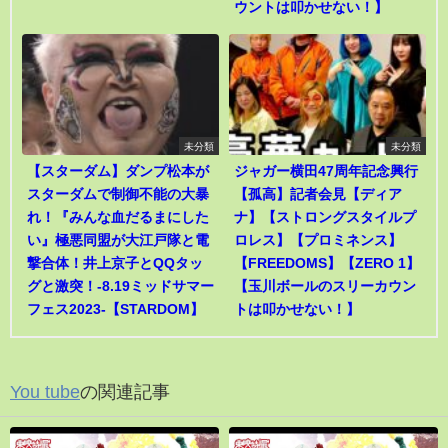
ウントは叩かせない！】
未分類
未分類
【スターダム】ダンプ松本が
ジャガー横田47周年記念興行
スターダムで制御不能の大暴
【孤高】記者会見【ディア
れ！『みんな血だるまにした
ナ】【ストロングスタイルプ
い』極悪同盟が大江戸隊と電
ロレス】【プロミネンス】
撃合体！井上京子とQQタッ
【FREEDOMS】【ZERO 1】
グと激突！-8.19ミッドサマー
【玉川ボールのスリーカウン
フェス2023-【STARDOM】
トは叩かせない！】
You tube
の関連記事