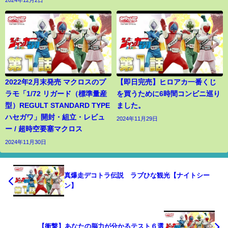
2022年2月末発売 マクロスのプ
【即日完売】ヒロアカ一番くじ
ラモ「1/72 リガード（標準量産
を買うために6時間コンビニ巡り
型）REGULT STANDARD TYPE
ました。
ハセガワ」開封・組立・レビュ
2024年11月29日
ー / 超時空要塞マクロス
2024年11月30日
真爆走デコトラ伝説 ラブひな観光【ナイトシー
ン】
【衝撃】あなたの脳力が分かるテスト６選