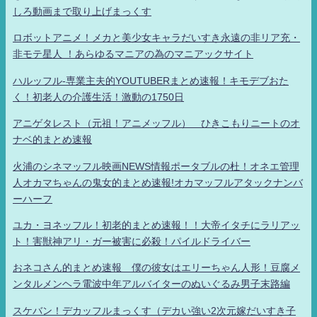
しろ動画まで取り上げまっくす
ロボットアニメ！メカと美少女キャラだいすき永遠の非リア充・
非モテ星人 ！あらゆるマニアの為のマニアックサイト
ハルッフル-専業主夫的YOUTUBERまとめ速報！キモデブおた
く！初老人の介護生活！激動の1750日
アニゲタレスト（元祖！アニメッフル） ひきこもりニートのオ
ナベ的まとめ速報
火浦のシネマッフル映画NEWS情報ポータブルの杜！オネエ管理
人オカマちゃんの鬼女的まとめ速報!オカマッフルアタックナンバ
ーハーフ
ユカ・ヨネッフル！初老的まとめ速報！！大帝イタチにラリアッ
ト！害獣神アリ・ガー被害に必殺！パイルドライバー
おネコさん的まとめ速報 僕の彼女はエリーちゃん人形！豆腐メ
ンタルメンヘラ電波中年アルバイターのぬいぐるみ男子末路編
スケバン！デカッフルまっくす（デカい強い2次元嫁だいすき子