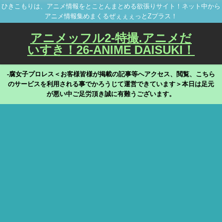
ひきこもりは、アニメ情報をとことんまとめる欲張りサイト！ネット中から
アニメ情報集めまくるぜぇぇぇっとZプラス！
アニメッフル2-特撮.アニメだ
いすき！26-ANIME DAISUKI！
-腐女子プロレス＜お客様皆様が掲載の記事等へアクセス、閲覧、こちら
のサービスを利用される事でかろうじて運営できています＞本日は足元
が悪い中ご足労頂き誠に有難うございます。