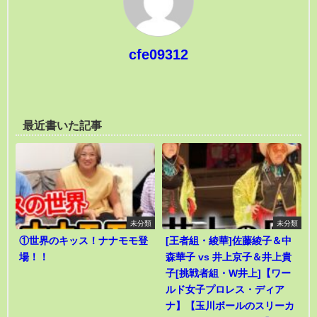
cfe09312
最近書いた記事
未分類
未分類
①世界のキッス！ナナモモ登
[王者組・綾華]佐藤綾子＆中
場！！
森華子 vs 井上京子＆井上貴
子[挑戦者組・W井上]【ワー
ルド女子プロレス・ディア
ナ】【玉川ボールのスリーカ