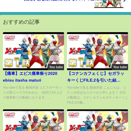
おすすめの記事
You tube
You tube
【痛車】エビス痛車祭り2020
【コナンカフェくじ】セガラッ
ebisu itasha maturi
キーくじFILE.2を引いた結
果。。。【名探偵コナン】【セ
You tubeで見る 動画内容 エビスサーキッ
You tubeで見る 動画内容 こんにちは、コ
トの西コースで行われた、2020,7,24 エビ
ナン大好きなりり〜かと申します！ 今日
ガくじオンライン】
ス痛車祭りの動画になります。...
の動画は、コナンカフェセガラッキーくじ
FILE.2の動...