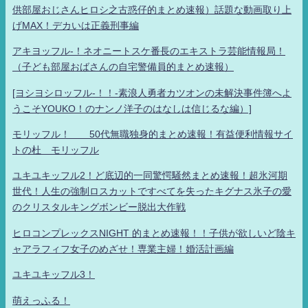
供部屋おじさんヒロシ之古惑仔的まとめ速報）話題な動画取り上
げMAX！デカいは正義刑事編
アキヨッフル-！ネオニートスケ番長のエキストラ芸能情報局！
（子ども部屋おばさんの自宅警備員的まとめ速報）
[ヨシヨシロッフル-！！-素浪人勇者カツオンの未解決事件簿へよ
うこそYOUKO！のナンノ洋子のはなしは信じるな編）]
モリッフル！ 50代無職独身的まとめ速報！有益便利情報サイ
トの杜 モリッフル
ユキユキッフル2！ど底辺的一同驚愕騒然まとめ速報！超氷河期
世代！人生の強制ロスカットですべてを失ったキグナス氷子の愛
のクリスタルキングボンビー脱出大作戦
ヒロコンプレックスNIGHT 的まとめ速報！！子供が欲しいど陰キ
ャアラフィフ女子のめざせ！専業主婦！婚活計画編
ユキユキッフル3！
萌えっふる！