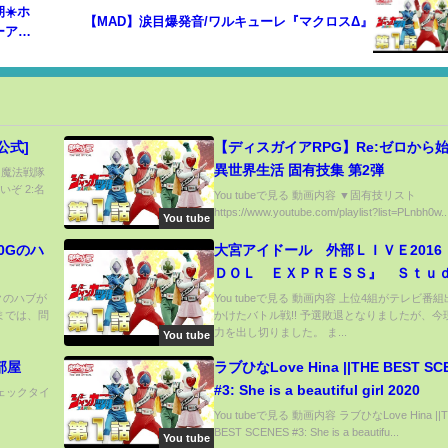
☀️ホ
【MAD】涙目爆発音/ワルキューレ『マクロスΔ』
ーアカ
公式]
【ディスガイアRPG】Re:ゼロから
異世界生活 固有技集 第2弾
) 魔法戦隊
ぞ 2:名
You tubeで見る 動画内容 ▼固有技リスト
https://www.youtube.com/playlist?list=PLnbh0w..
You tube
0Gのハ
大宮アイドール 外部ＬＩＶＥ2016
ＤＯＬ ＥＸＰＲＥＳＳ』 Ｓｔｕ
ｏ Ｅａｒｔｈ
ークのハブが
You tubeで見る 動画内容 上位4組がテレビ番
までは、問
かけたバトル戦!! 予選敗退となりましたが、今
力を出し切りました。 ま...
You tube
部屋
ラブひなLove Hina ||THE BEST SC
#3: She is a beautiful girl 2020
「チェックタイ
You tubeで見る 動画内容 ラブひなLove Hina ||
BEST SCENES #3: She is a beautifu...
You tube