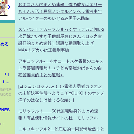
おネコさん的まとめ速報 僕の彼女はエリー
ちゃん人形！豆腐メンタルメンヘラ電波中年
アルバイターのぬいぐるみ男子末路編
スケバン！デカッフルまっくす（デカい強い2
次元嫁だいすき子供部屋おじさんヒロシ之古
惑仔的まとめ速報）話題な動画取り上げ
始める
MAX！デカいは正義刑事編
アキヨッフル-！ネオニートスケ番長のエキス
.
トラ芸能情報局！（子ども部屋おばさんの自
 『Ｉ
宅警備員的まとめ速報）
ｄｉ
[ヨシヨシロッフル-！！-素浪人勇者カツオン
組出演権を
の未解決事件簿へようこそYOUKO！のナンノ
現状の全
洋子のはなしは信じるな編）]
ENES
モリッフル！ 50代無職独身的まとめ速
報！有益便利情報サイトの杜 モリッフル
THE
ユキユキッフル2！ど底辺的一同驚愕騒然まと