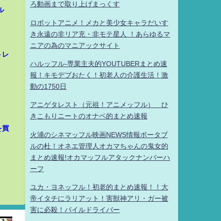
ろ動画まで取り上げまっくす
ル
ロボットアニメ！メカと美少女キャラだいす
き永遠の非リア充・非モテ星人 ！あらゆるマ
ニアの為のマニアックサイト
トレ
ハルッフル-専業主夫的YOUTUBERまとめ速
報！キモデブおたく！初老人の介護生活！激
動の1750日
アニゲタレスト（元祖！アニメッフル） ひ
きこもりニートのオナベ的まとめ速報
を買
火浦のシネマッフル映画NEWS情報ポータブ
ルの杜！オネエ管理人オカマちゃんの鬼女的
まとめ速報!オカマッフルアタックナンバーハ
ーフ
ユカ・ヨネッフル！初老的まとめ速報！！大
帝イタチにラリアット！害獣神アリ・ガー被
害に必殺！パイルドライバー