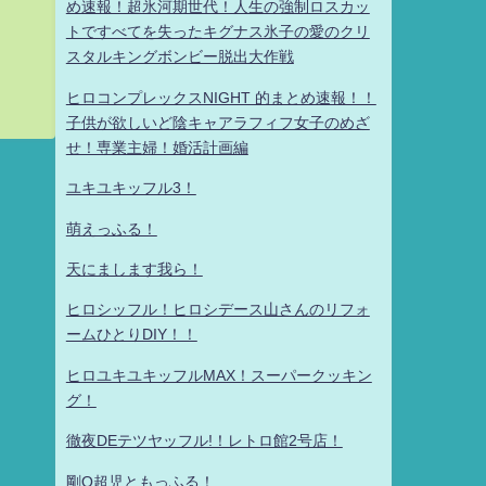
め速報！超氷河期世代！人生の強制ロスカッ
トですべてを失ったキグナス氷子の愛のクリ
スタルキングボンビー脱出大作戦
ヒロコンプレックスNIGHT 的まとめ速報！！
子供が欲しいど陰キャアラフィフ女子のめざ
せ！専業主婦！婚活計画編
ユキユキッフル3！
萌えっふる！
天にまします我ら！
ヒロシッフル！ヒロシデース山さんのリフォ
ームひとりDIY！！
ヒロユキユキッフルMAX！スーパークッキン
グ！
徹夜DEテツヤッフル!！レトロ館2号店！
剛Q超児ともっふる！