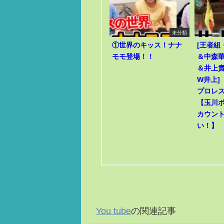
未分類
①世界のキッス！ナナ
[王者組
モモ登場！！
＆中森華
＆井上貴
W井上]
プロレ
【玉川
カウン
い！】
You tube
の関連記事