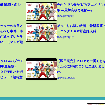
儺 戦闘・名シ
今からでも分かるTVアニメ『ツ
ネ ―風舞高校弓道部―』
2024年12月3日
カッターの末路と
ぽっこりお腹の改善 骨盤底筋
寝そべり事件・冷
ーニング！＃木野産婦人科
生が通っていた学
2024年12月1日
ごい…（マンガ動
 マクロスのプラモ
【即日完売】ヒロアカ一番くじ
（標準量産型）
うために6時間コンビニ巡りまし
RD TYPE ハセガ
た。
ュー / 超時空
2024年11月29日