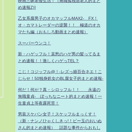
映画三昧老後生活！（無職孤独居老人的まと
め速報Z)]
乙女系腐男子のオカマッフルMAX2- FX！
オ・カマトレーダーの逆襲！！ 極道のオカ
マたち編（おもしろ動画まとめ速報）
スーパーウンコ！
新・ハゲッフル！哀愁のハゲ男の髪ってるま
とめ速報！！激しくハゲっTEL？
こじ！コジッフル@！-レズっ娘百合ネエ！こ
じらせ！50独身処女のBL腐女子的まとめ速報-
何だ！何が？真・シロッフル！！ 永遠の
無職童貞- ぼっちなニート的まとめ速報！一
生童貞上等夜露死苦！
男装スケバン女子！スケッフルまっくす！
（新・ナンノひゃくしきっ!！ビー玉のおいぬ
さん的まとめ速報） 話題な事件からおもし