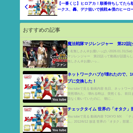
【一番くじ】ヒロアカ！順番待ちしてたら朝
ークス、轟、デク狙いで挑戦🔥僕のヒーロ
デミアI‘m Ready!
おすすめの記事
魔法戦隊マジレンジャー 第22話[
1:名無しさん＠お腹いっぱい2026.01.31(Sat
マジレンジャー 第22話って動画が話題らしい
無しさん＠お腹いっ...
ファン
ネットワークハブが壊れたので、1
ブに交換した！
You tubeで見る 動画内容 先日、ネットワ
突然壊れた。 壊れる時は、突然くる。 前日
題なく動いていたのに、 朝に...
You tube
チェックタイム 世界の「オタク」
You tubeで見る 動画内容 TOKYO MX 
ム」2012/6/12 放送 世界の「オタク」部屋...
You tube