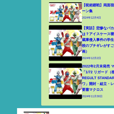
【呪術廻戦】両面宿
ーン集
2024年12月4日
【実話】悲惨なバ
は？アイスケース
蔵庫侵入事件の学
校のブチギレがす
画）
2024年12月2日
2022年2月末発売
「1/72 リガード
REGULT STANDA
ワ」開封・組立・レビ
要塞マクロス
2024年11月30日