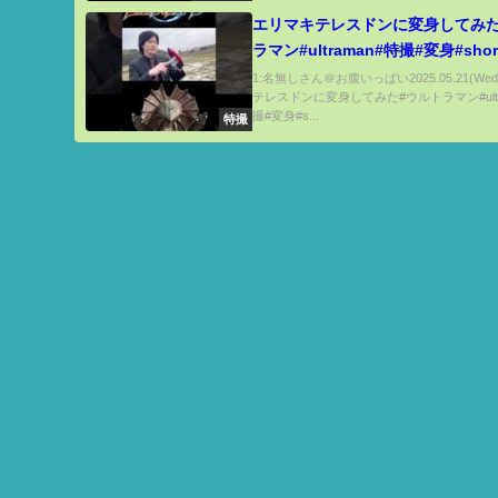
エリマキテレスドンに変身してみた
ラマン#ultraman#特撮#変身#shor
1:名無しさん＠お腹いっぱい2025.05.21(We
テレスドンに変身してみた#ウルトラマン#ultr
撮#変身#s...
特撮