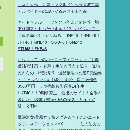
ちゃん人形！豆腐メンタルメンヘラ電波中年
見
アルバイターのぬいぐるみ男子末路編
アイドッフル！ ワタクシ的まとめ速報 地
下格闘アイドルだいすき！23 ひうらのアニ
メ放送局101ちゃんねる BNK48 ！SNH48！
JKT48！MNL48！SGO48！GNZ48！
STU48！SKE48
ヒウラッフルのハーニーフィニッシュゴミ屋
敷補完計画 ＜必殺！生前整理人！孤立し孤独
死からの～特殊清掃・遺品整理への道F完結編
＞ キャッシング計1500万返済：厨二病借金
3500万円！うつ病統合失調症14年生
HKT46！！9期研究生、最後のサイト！全米が
泣いた！認知症鬱病60代のラストサイト絶
賛！公開中
魔法熟女/美魔女ッ娘メグみみちゃんのニート
ッフルステーションMAX！ ニート仙人仙女の