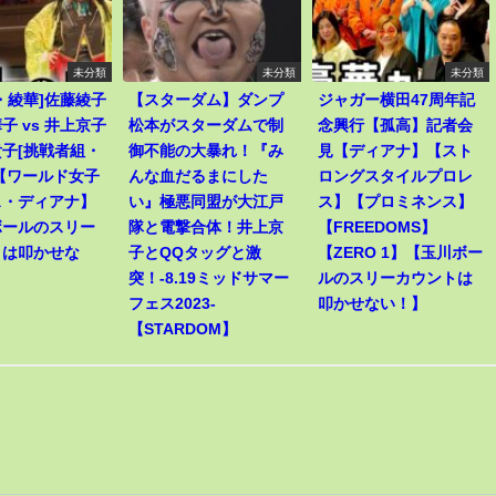
未分類
未分類
未分類
・綾華]佐藤綾子
【スターダム】ダンプ
ジャガー横田47周年記
子 vs 井上京子
松本がスターダムで制
念興行【孤高】記者会
子[挑戦者組・
御不能の大暴れ！『み
見【ディアナ】【スト
【ワールド女子
んな血だるまにした
ロングスタイルプロレ
ス・ディアナ】
い』極悪同盟が大江戸
ス】【プロミネンス】
ボールのスリー
隊と電撃合体！井上京
【FREEDOMS】
トは叩かせな
子とQQタッグと激
【ZERO 1】【玉川ボー
突！-8.19ミッドサマー
ルのスリーカウントは
フェス2023-
叩かせない！】
【STARDOM】