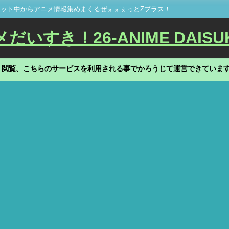
ット中からアニメ情報集めまくるぜぇぇぇっとZプラス！
いすき！26-ANIME DAISU
、閲覧、こちらのサービスを利用される事でかろうじて運営できていま