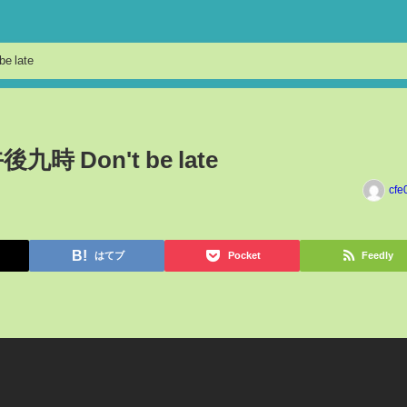
e late
 Don't be late
cfe
はてブ
Pocket
Feedly