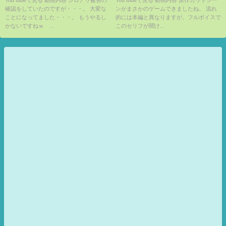
You tubeで見る 動画内容 シロアリ被害の
You tubeで見る 動画内容 原作カットシー
確認をしていたのですが・・・。 大変な
ンがまさかのゲームできましたね。 流れ
界生活 偽りの王選候補』
ことになってました・・・。 もうやるし
的には本編と異なりますが、フルボイスで
かないですねｗ ...
このセリフが聞け...