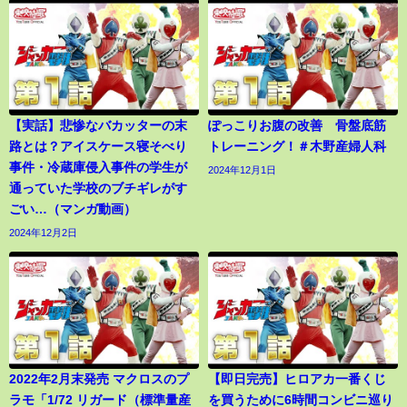
【実話】悲惨なバカッターの末
ぽっこりお腹の改善 骨盤底筋
路とは？アイスケース寝そべり
トレーニング！＃木野産婦人科
事件・冷蔵庫侵入事件の学生が
2024年12月1日
通っていた学校のブチギレがす
ごい…（マンガ動画）
2024年12月2日
2022年2月末発売 マクロスのプ
【即日完売】ヒロアカ一番くじ
ラモ「1/72 リガード（標準量産
を買うために6時間コンビニ巡り