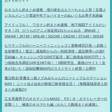
おすすめサイト
おネコさん的まとめ速報 僕の彼女はエリーちゃん人形！豆腐メ
ンタルメンヘラ電波中年アルバイターのぬいぐるみ男子末路編
アイドッフル！ ワタクシ的まとめ速報 地下格闘アイドルだい
すき！23 ひうらのアニメ放送局101ちゃんねる BNK48 ！
SNH48！JKT48！MNL48！SGO48！GNZ48！STU48！SKE48
ヒウラッフルのハーニーフィニッシュゴミ屋敷補完計画 ＜必殺！
生前整理人！孤立し孤独死からの～特殊清掃・遺品整理への道F
完結編＞ キャッシング計1500万返済：厨二病借金3500万円！う
つ病統合失調症14年生HKT46！！9期研究生、最後のサイト！全
米が泣いた！認知症鬱病60代のラストサイト絶賛！公開中
魔法熟女/美魔女ッ娘メグみみちゃんのニートッフルステーション
MAX！ ニート仙人仙女の映画三昧老後生活！（無職孤独居老人的
まとめ速報Z)]
乙女系腐男子のオカマッフルMAX2- FX！オ・カマトレーダーの
逆襲！！ 極道のオカマたち編（おもしろ動画まとめ速報）