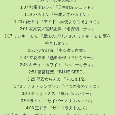
1:07 那羅王レンゲ『天空戦記シュラト』
1:14 バカボン『平成天才バカボン』
1:23 山杜サキ『アイドル天使ようこそようこ』
2:01 灰原哀／宮野志保 『名探偵コナン』
2:17 ミンキーモモ 『魔法のプリンセス ミンキーモモ 夢を
抱きしめて』
2:27 少女幻海 『幽☆遊☆白書』
2:37 立花浩美『熱血最強ゴウザウラー』
2:45 キティ・ホワイト 『ハローキティ』
2:51 藤宮紅葉 『BLUE SEED』
3:25 早乙女らんま 『らんま1/2』
3:40 ナナミ・シンプソン『七つの海のティコ』
3:49 ティラ・ミス 『爆れつハンター』
3:56 ライム 『セイバーマリオネットJ』
4:03 王ドラ 『ザ・ドラえもんズ』
4:13 キャナル・ヴォルフィード 『ロスト・ユニバース』