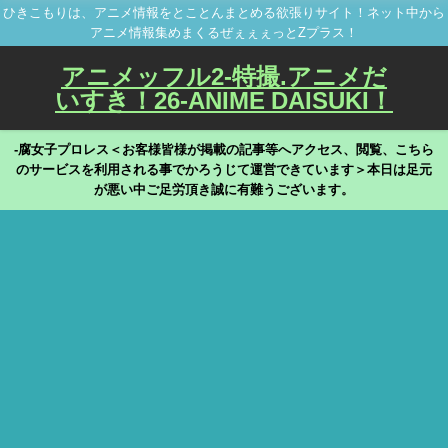
ひきこもりは、アニメ情報をとことんまとめる欲張りサイト！ネット中から
アニメ情報集めまくるぜぇぇぇっとZプラス！
アニメッフル2-特撮.アニメだ
いすき！26-ANIME DAISUKI！
-腐女子プロレス＜お客様皆様が掲載の記事等へアクセス、閲覧、こちら
のサービスを利用される事でかろうじて運営できています＞本日は足元
が悪い中ご足労頂き誠に有難うございます。