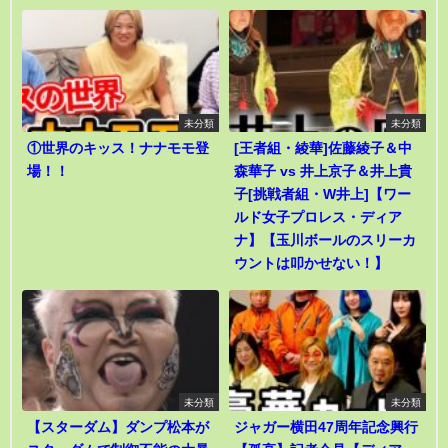
未分類
未分類
①世界のキッス！ナナモモ登
[王者組・綾華]佐藤綾子＆中
場！！
森華子 vs 井上京子＆井上貴
子[挑戦者組・W井上]【ワー
ルド女子プロレス・ディア
ナ】【玉川ボールのスリーカ
ウントは叩かせない！】
未分類
未分類
【スターダム】ダンプ松本が
ジャガー横田47周年記念興行