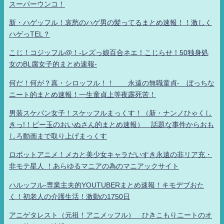
スーパーウンコ！
新・ハゲッフル！哀愁のハゲ男の髪ってるまとめ速報！！激しく
ハゲっTEL？
こじ！コジッフル@！-レズっ娘百合ネエ！こじらせ！50独身処
女のBL腐女子的まとめ速報-
何だ！何が？真・シロッフル！！ 永遠の無職童貞- ぼっちな
ニート的まとめ速報！一生童貞上等夜露死苦！
男装スケバン女子！スケッフルまっくす！（新・ナンノひゃくし
きっ!！ビー玉のおいぬさん的まとめ速報） 話題な事件からおも
しろ動画まで取り上げまっくす
ロボットアニメ！メカと美少女キャラだいすき永遠の非リア充・
非モテ星人 ！あらゆるマニアの為のマニアックサイト
ハルッフル-専業主夫的YOUTUBERまとめ速報！キモデブおた
く！初老人の介護生活！激動の1750日
アニゲタレスト（元祖！アニメッフル） ひきこもりニートのオ