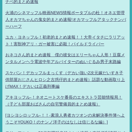
ナベ的まとめ速報
火浦のシネマッフル映画NEWS情報ポータブルの杜！オネエ管理
人オカマちゃんの鬼女的まとめ速報!オカマッフルアタックナンバ
ーハーフ
ユカ・ヨネッフル！初老的まとめ速報！！大帝イタチにラリアッ
ト！害獣神アリ・ガー被害に必殺！パイルドライバー
おネコさん的まとめ速報 僕の彼女はエリーちゃん人形！豆腐メ
ンタルメンヘラ電波中年アルバイターのぬいぐるみ男子末路編
スケバン！デカッフルまっくす（デカい強い2次元嫁だいすき子
供部屋おじさんヒロシ之古惑仔的まとめ速報）話題な動画取り上
げMAX！デカいは正義刑事編
アキヨッフル-！ネオニートスケ番長のエキストラ芸能情報局！
（子ども部屋おばさんの自宅警備員的まとめ速報）
[ヨシヨシロッフル-！！-素浪人勇者カツオンの未解決事件簿へよ
うこそYOUKO！のナンノ洋子のはなしは信じるな編）]