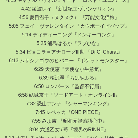
4:42 綾波レイ 『新世紀エヴァンゲリオン』
4:56 夏目温子（ヌクヌク） 『万能文化猫娘』
5:05 フェイ・ヴァレンタイン 『カウボーイビバップ』
5:14 ディディーコング『ドンキーコング』
5:25 浦島はるか『ラブひな』
5:34 ピョコラ＝アナローグIII世 『Di Gi Charat』
6:13 ムサシ／ゴウのヒバニー 『ポケットモンスター』
6:29 天使恵『天使な小生意気』
6:39 桜沢翠『ちはやふる』
6:50 ロンパース『監督不行届』
6:58 結城京子『ソードアート・オンラインII』
7:32 恐山アンナ 『シャーマンキング』
7:45 レベッカ『ONE PIECE』
7:55 みよ吉 『昭和元禄落語心中』
8:04 六道乙女 / 苺『境界のRINNE』
8:12 才賀しろがね〈エレオノール〉『からくりサーカス』