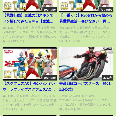
You tube
You tube
【荒野行動】鬼滅の刃スキンで
【一番くじ】Re:ゼロから始める
ドン勝してみたｗｗｗ【鬼滅の
異世界生活ー喜びなさい、両手
刃コラボ】
に花ってヤツよー
You tubeで見る 動画内容 今回は荒野行動
You tubeで見る 動画内容 今回は３店舗
鬼滅の刃コラボスキンでドン勝出来るかプ
で、合計２０回引いてきました。 果たし
レイしていきます！鬼滅の刃炭治郎になり
て結果は・・・ ＃一番くじ ＃リゼロ ＃
きって頑張ります...
Reゼロから始め...
You tube
2012年
【スクフェスAC】モンハン？い
特命戦隊ゴーバスターズ 第01
や、ラブライブスクフェスACだ
話[公式]
ろ！！！！！！！【ラブライ
You tubeで見る 動画内容 ※広告出てくる
1:名無しさん＠お腹いっぱい
かもしれませんが、ラブライブ運営に収益
2025.02.10(Mon) 特命戦隊ゴーバスター
ブ】【PS4】【共感性羞恥】【黒
いくだけで僕には一円も入らないので安心
ズ 第01話って動画が話題らしいぞ 2:名
歴史爆誕】
して下さい。 も...
無しさん＠お腹いっ...