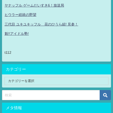
ヤナッフル ゲームだいすき6！放送局
ヒウラー総統の野望
三代目 ユキユキッフル 花のひうら組! 見参！
魁!!アイドル塾!
t112
カテゴリー
メタ情報