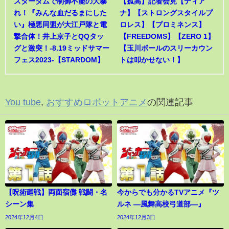
スターダムで制御不能の大暴
【孤高】記者会見【ディア
れ！『みんな血だるまにした
ナ】【ストロングスタイルプ
い』極悪同盟が大江戸隊と電
ロレス】【プロミネンス】
撃合体！井上京子とQQタッ
【FREEDOMS】【ZERO 1】
グと激突！-8.19ミッドサマー
【玉川ボールのスリーカウン
フェス2023-【STARDOM】
トは叩かせない！】
You tube
,
おすすめロボットアニメ
の関連記事
【呪術廻戦】両面宿儺 戦闘・名
今からでも分かるTVアニメ『ツ
シーン集
ルネ ―風舞高校弓道部―』
2024年12月4日
2024年12月3日