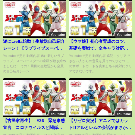
You tube
You tube
遂にLiella始動！生放送自己紹介
【ウマ娘】初心者育成のコツ、
シーン！【ラブライブスーパー
基礎を実戦で。全キャラ対応。
スター】
因子周回可。全てが詰まってる
You tubeで見る 動画内容 遂に新しいラブ
You tubeで見る 動画内容 追記：クリアで
ライブ、スーパースターの企画が動き始め
きない人からの意見を貰うのでひとつ こ
単純な育成基準【プリティーダ
ましたね！ その１回目の生放送から全員
のサポートカードを真似しちゃ絶対にクリ
ービー/URAファイナルズ/育成/
の自己紹介シーン...
アできないです。...
レジェンドレース/初心者/因子】
You tube
You tube
【古民家再生】 #26 緊急事態
【リゼロ実況】アニメではカッ
宣言 コロナウイルスと関係は
ト!!アルとレムの会話がまさか
ありませんｗ
の......『Re:ゼロから始める異世