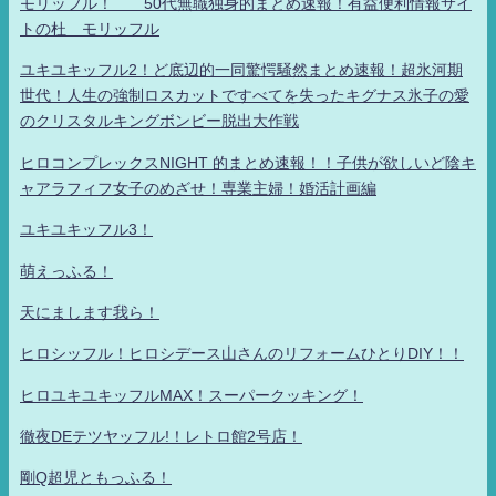
モリッフル！ 50代無職独身的まとめ速報！有益便利情報サイ
トの杜 モリッフル
ユキユキッフル2！ど底辺的一同驚愕騒然まとめ速報！超氷河期
世代！人生の強制ロスカットですべてを失ったキグナス氷子の愛
のクリスタルキングボンビー脱出大作戦
ヒロコンプレックスNIGHT 的まとめ速報！！子供が欲しいど陰キ
ャアラフィフ女子のめざせ！専業主婦！婚活計画編
ユキユキッフル3！
萌えっふる！
天にまします我ら！
ヒロシッフル！ヒロシデース山さんのリフォームひとりDIY！！
ヒロユキユキッフルMAX！スーパークッキング！
徹夜DEテツヤッフル!！レトロ館2号店！
剛Q超児ともっふる！