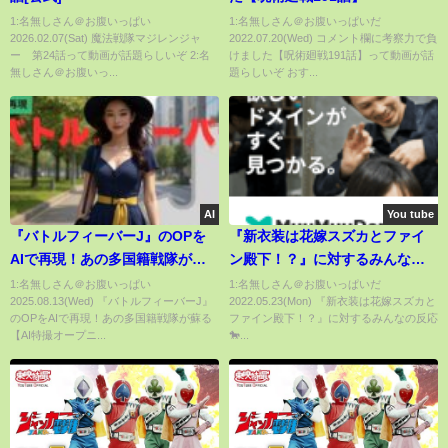
1:名無しさん＠お腹いっぱい
1:名無しさん＠お腹いっぱいだ
2026.02.07(Sat) 魔法戦隊マジレンジャ
2022.07.20(Wed) コメント欄に考察力で負
ー 第24話って動画が話題らしいぞ 2:名
けました【呪術廻戦191話】って動画が話
無しさん＠お腹いっ...
題らしいぞ おす...
AI
You tube
『バトルフィーバーJ』のOPを
『新衣装は花嫁スズカとファイ
AIで再現！あの多国籍戦隊が蘇
ン殿下！？』に対するみんなの
る【AI特撮オープニング再現】
反応🐎まとめ【ウマ娘プリティ
1:名無しさん＠お腹いっぱい
1:名無しさん＠お腹いっぱいだ
2025.08.13(Wed) 『バトルフィーバーJ』
2022.05.23(Mon) 『新衣装は花嫁スズカと
🌍⚡️
ーダービー】【レイミン】
のOPをAIで再現！あの多国籍戦隊が蘇る
ファイン殿下！？』に対するみんなの反応
【AI特撮オープニ...
🐎...