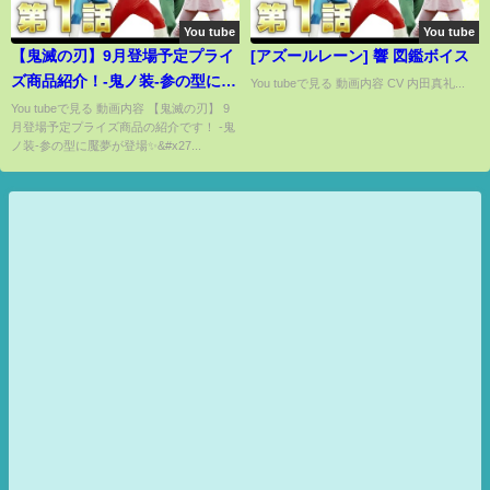
You tube
You tube
【鬼滅の刃】9月登場予定プライ
[アズールレーン] 響 図鑑ボイス
ズ商品紹介！-鬼ノ装-参の型に魘
You tubeで見る 動画内容 CV 内田真礼...
夢が登場✨✨ その他にも-絆ノ装-
You tubeで見る 動画内容 【鬼滅の刃】 9
月登場予定プライズ商品の紹介です！ -鬼
拾捌ノ型やQ posket petit vol.5
ノ装-参の型に魘夢が登場✨&#x27...
も登場🔥🔥