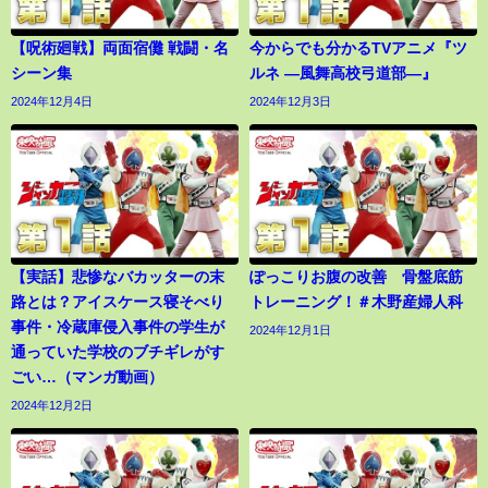
【呪術廻戦】両面宿儺 戦闘・名
今からでも分かるTVアニメ『ツ
シーン集
ルネ ―風舞高校弓道部―』
2024年12月4日
2024年12月3日
【実話】悲惨なバカッターの末
ぽっこりお腹の改善 骨盤底筋
路とは？アイスケース寝そべり
トレーニング！＃木野産婦人科
事件・冷蔵庫侵入事件の学生が
2024年12月1日
通っていた学校のブチギレがす
ごい…（マンガ動画）
2024年12月2日