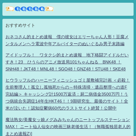
おすすめサイト
おネコさん的まとめ速報 僕の彼女はエリーちゃん人形！豆腐メ
ンタルメンヘラ電波中年アルバイターのぬいぐるみ男子末路編
アイドッフル！ ワタクシ的まとめ速報 地下格闘アイドルだい
すき！23 ひうらのアニメ放送局101ちゃんねる BNK48 ！
SNH48！JKT48！MNL48！SGO48！GNZ48！STU48！SKE48
ヒウラッフルのハーニーフィニッシュゴミ屋敷補完計画 ＜必殺！
生前整理人！孤立し孤独死からの～特殊清掃・遺品整理への道F
完結編＞ キャッシング計1500万返済：厨二病借金3500万円！う
つ病統合失調症14年生HKT46！！9期研究生、最後のサイト！全
米が泣いた！認知症鬱病60代のラストサイト絶賛！公開中
魔法熟女/美魔女ッ娘メグみみちゃんのニートッフルステーション
MAX！ ニート仙人仙女の映画三昧老後生活！（無職孤独居老人的
まとめ速報Z)]