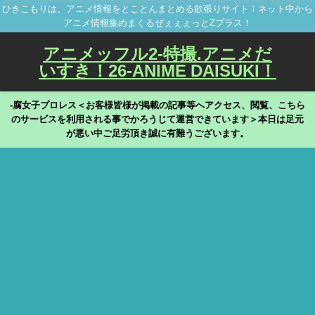
ひきこもりは、アニメ情報をとことんまとめる欲張りサイト！ネット中から
アニメ情報集めまくるぜぇぇぇっとZプラス！
アニメッフル2-特撮.アニメだ
いすき！26-ANIME DAISUKI！
-腐女子プロレス＜お客様皆様が掲載の記事等へアクセス、閲覧、こちら
のサービスを利用される事でかろうじて運営できています＞本日は足元
が悪い中ご足労頂き誠に有難うございます。