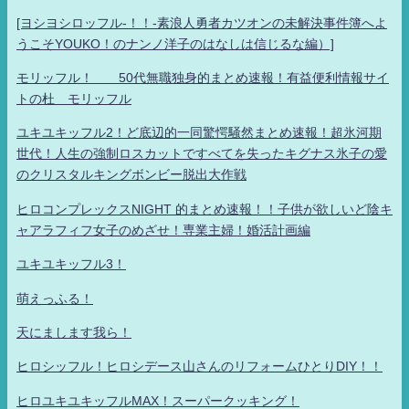
[ヨシヨシロッフル-！！-素浪人勇者カツオンの未解決事件簿へよ
うこそYOUKO！のナンノ洋子のはなしは信じるな編）]
モリッフル！ 50代無職独身的まとめ速報！有益便利情報サイ
トの杜 モリッフル
ユキユキッフル2！ど底辺的一同驚愕騒然まとめ速報！超氷河期
世代！人生の強制ロスカットですべてを失ったキグナス氷子の愛
のクリスタルキングボンビー脱出大作戦
ヒロコンプレックスNIGHT 的まとめ速報！！子供が欲しいど陰キ
ャアラフィフ女子のめざせ！専業主婦！婚活計画編
ユキユキッフル3！
萌えっふる！
天にまします我ら！
ヒロシッフル！ヒロシデース山さんのリフォームひとりDIY！！
ヒロユキユキッフルMAX！スーパークッキング！