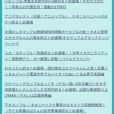
ハルッフル-専業主夫的YOUTUBERまとめ速報！キモデブおた
く！初老人の介護生活！激動の1750日
アニゲタレスト（元祖！アニメッフル） ひきこもりニートのオ
ナベ的まとめ速報
火浦のシネマッフル映画NEWS情報ポータブルの杜！オネエ管理
人オカマちゃんの鬼女的まとめ速報!オカマッフルアタックナンバ
ーハーフ
ユカ・ヨネッフル！初老的まとめ速報！！大帝イタチにラリアッ
ト！害獣神アリ・ガー被害に必殺！パイルドライバー
おネコさん的まとめ速報 僕の彼女はエリーちゃん人形！豆腐メ
ンタルメンヘラ電波中年アルバイターのぬいぐるみ男子末路編
スケバン！デカッフルまっくす（デカい強い2次元嫁だいすき子
供部屋おじさんヒロシ之古惑仔的まとめ速報）話題な動画取り上
げMAX！デカいは正義刑事編
アキヨッフル-！ネオニートスケ番長のエキストラ芸能情報局！
（子ども部屋おばさんの自宅警備員的まとめ速報）