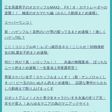
乙女系腐男子のオカマッフルMAX2- FX！オ・カマトレーダーの
逆襲！！ 極道のオカマたち編（おもしろ動画まとめ速報）
スーパーウンコ！
新・ハゲッフル！哀愁のハゲ男の髪ってるまとめ速報！！激しく
ハゲっTEL？
こじ！コジッフル@！-レズっ娘百合ネエ！こじらせ！50独身処
女のBL腐女子的まとめ速報-
何だ！何が？真・シロッフル！！ 永遠の無職童貞- ぼっちな
ニート的まとめ速報！一生童貞上等夜露死苦！
男装スケバン女子！スケッフルまっくす！（新・ナンノひゃくし
きっ!！ビー玉のおいぬさん的まとめ速報） 話題な事件からおも
しろ動画まで取り上げまっくす
ロボットアニメ！メカと美少女キャラだいすき永遠の非リア充・
非モテ星人 ！あらゆるマニアの為のマニアックサイト