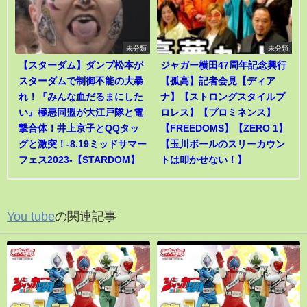
未分類
未分類
【スターダム】ダンプ松本が
ジャガー横田47周年記念興行
スターダムで制御不能の大暴
【孤高】記者会見【ディア
れ！『みんな血だるまにした
ナ】【ストロングスタイルプ
い』極悪同盟が大江戸隊と電
ロレス】【プロミネンス】
撃合体！井上京子とQQタッ
【FREEDOMS】【ZERO 1】
グと激突！-8.19ミッドサマー
【玉川ボールのスリーカウン
フェス2023-【STARDOM】
トは叩かせない！】
You tube
の関連記事