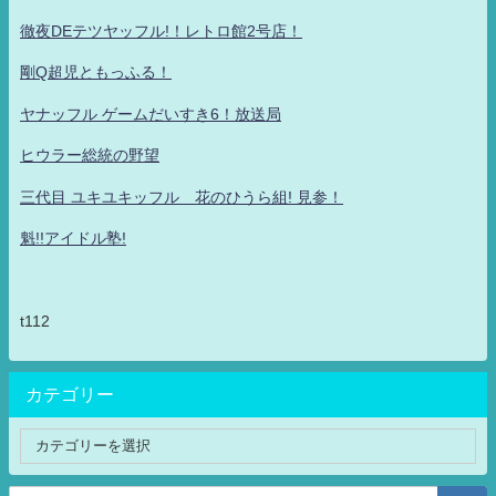
徹夜DEテツヤッフル!！レトロ館2号店！
剛Q超児ともっふる！
ヤナッフル ゲームだいすき6！放送局
ヒウラー総統の野望
三代目 ユキユキッフル 花のひうら組! 見参！
魁!!アイドル塾!
t112
カテゴリー