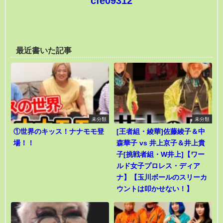
cfe09312
最近書いた記事
未分類
未分類
①世界のキッス！ナナモモ登
[王者組・綾華]佐藤綾子＆中
場！！
森華子 vs 井上京子＆井上貴
子[挑戦者組・W井上]【ワー
ルド女子プロレス・ディア
ナ】【玉川ボールのスリーカ
ウントは叩かせない！】