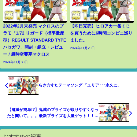
2022年2月末発売 マクロスのプ
【即日完売】ヒロアカ一番くじ
ラモ「1/72 リガード（標準量産
を買うために6時間コンビニ巡り
型）REGULT STANDARD TYPE
ました。
ハセガワ」開封・組立・レビュ
2024年11月29日
ー / 超時空要塞マクロス
2024年11月30日
らき☆すたテーマソング 「ユリア･･･永久に」
【鬼滅が簡単!?】鬼滅のプライズが取りやすくなっ
たと聞いて。。。最新プライズを大量ゲット！！
鬼滅の刃 フィギュア UFOキャッチャー クレー
ンゲーム 攻略
おすすめの記事