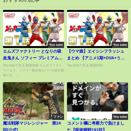
You tube
You tube
エムズファクトリー となりの吸
【ウマ娘】エイシンフラッシュ
血鬼さん ソフィー プレミアム抱
まとめ 【アニメ1期+OVA+うま
き枕カバー 紹介
よん】
You tubeで見る 動画内容 エムズファクト
You tubeで見る 動画内容...
リーより、ソフィー抱き枕カバーの紹介動
画です。...
ファン
You tube
魔法戦隊マジレンジャー 第24
コメント欄に考察力で負けまし
話[公式]
た【呪術廻戦191話】