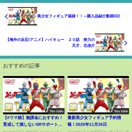
美少女フィギュア福袋！！～購入品紹介動画022
【海外の反応/アニメ】ハイキュー ２０話 努力の
天才、北信介
おすすめの記事
You tube
You tube
【#ウマ娘】無課金におすすめ！
最新美少女フィギュア予約情
育成して損しないSRサポート、
報！2020年11月26日
Aランク目指すならこれがおすす
You tubeで見る 動画内容 サブチャンネル
You tubeで見る 動画内容 ■ご購入及びご予