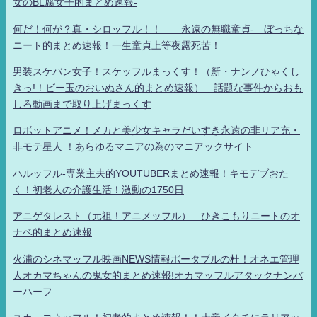
女のBL腐女子的まとめ速報-
何だ！何が？真・シロッフル！！ 永遠の無職童貞- ぼっちな
ニート的まとめ速報！一生童貞上等夜露死苦！
男装スケバン女子！スケッフルまっくす！（新・ナンノひゃくし
きっ!！ビー玉のおいぬさん的まとめ速報） 話題な事件からおも
しろ動画まで取り上げまっくす
ロボットアニメ！メカと美少女キャラだいすき永遠の非リア充・
非モテ星人 ！あらゆるマニアの為のマニアックサイト
ハルッフル-専業主夫的YOUTUBERまとめ速報！キモデブおた
く！初老人の介護生活！激動の1750日
アニゲタレスト（元祖！アニメッフル） ひきこもりニートのオ
ナベ的まとめ速報
火浦のシネマッフル映画NEWS情報ポータブルの杜！オネエ管理
人オカマちゃんの鬼女的まとめ速報!オカマッフルアタックナンバ
ーハーフ