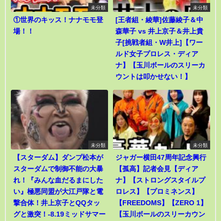
未分類
未分類
①世界のキッス！ナナモモ登
[王者組・綾華]佐藤綾子＆中
場！！
森華子 vs 井上京子＆井上貴
子[挑戦者組・W井上]【ワー
ルド女子プロレス・ディア
ナ】【玉川ボールのスリーカ
ウントは叩かせない！】
未分類
未分類
【スターダム】ダンプ松本が
ジャガー横田47周年記念興行
スターダムで制御不能の大暴
【孤高】記者会見【ディア
れ！『みんな血だるまにした
ナ】【ストロングスタイルプ
い』極悪同盟が大江戸隊と電
ロレス】【プロミネンス】
撃合体！井上京子とQQタッ
【FREEDOMS】【ZERO 1】
グと激突！-8.19ミッドサマー
【玉川ボールのスリーカウン