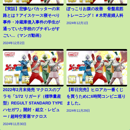
【実話】悲惨なバカッターの末
ぽっこりお腹の改善 骨盤底筋
路とは？アイスケース寝そべり
トレーニング！＃木野産婦人科
事件・冷蔵庫侵入事件の学生が
2024年12月1日
通っていた学校のブチギレがす
ごい…（マンガ動画）
2024年12月2日
2022年2月末発売 マクロスのプ
【即日完売】ヒロアカ一番くじ
ラモ「1/72 リガード（標準量産
を買うために6時間コンビニ巡り
型）REGULT STANDARD TYPE
ました。
ハセガワ」開封・組立・レビュ
2024年11月29日
ー / 超時空要塞マクロス
2024年11月30日