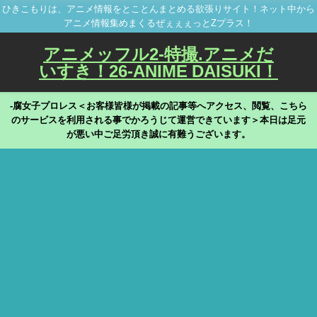
ひきこもりは、アニメ情報をとことんまとめる欲張りサイト！ネット中から
アニメ情報集めまくるぜぇぇぇっとZプラス！
アニメッフル2-特撮.アニメだ
いすき！26-ANIME DAISUKI！
-腐女子プロレス＜お客様皆様が掲載の記事等へアクセス、閲覧、こちら
のサービスを利用される事でかろうじて運営できています＞本日は足元
が悪い中ご足労頂き誠に有難うございます。