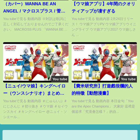
（カバー）WANNA BE AN
【ウマ娘アプリ】4年間のクオリ
ANGEL / マクロスプラス / 菅野
ティアップが凄すぎる
よう子 / 新居昭乃
You tubeで見る 動画内容 ※対訳は歌詞に
You tubeで見る 動画内容 2月24日リリー
正しく対応しておりませんのでご了承くだ
ス！ ウマ娘アプリPV ウマ娘アプリウイニ
さい。 MACROSS PLUS 「WANNA BE ...
ングライブ ウマ娘アプリ2017 ウマ娘しさ
ん ...
You tube
You tube
【ニュイ/ウマ娘】キングヘイロ
【費米研究所】打遊戲很爛的人
ー（ウンスシナリオ）まとめ後
的特徵【動態漫畫】
編【にじさんじ切り抜き】
You tubeで見る 動画内容 ＃にゅらいぶ ＃
You tubeで見る 動画内容 本日金句「You
にじさんじ ＃切り抜き ＃ウマ娘 ＃セイウ
are the Apex Champions」 大家好 這裡是
ンスカイ ＃キングヘイロー @ニュイ・ソ
個追求「究竟會怎樣？」的自...
シエール...