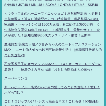
SNH48！JKT48！MNL48！SGO48！GNZ48！STU48！SKE48
ヒウラッフルのハーニーフィニッシュゴミ屋敷補完計画 ＜必殺！
生前整理人！孤立し孤独死からの～特殊清掃・遺品整理への道F
完結編＞ キャッシング計1500万返済：厨二病借金3500万円！う
つ病統合失調症14年生HKT46！！9期研究生、最後のサイト！全
米が泣いた！認知症鬱病60代のラストサイト絶賛！公開中
魔法熟女/美魔女ッ娘メグみみちゃんのニートッフルステーション
MAX！ ニート仙人仙女の映画三昧老後生活！（無職孤独居老人的
まとめ速報Z)]
乙女系腐男子のオカマッフルMAX2- FX！オ・カマトレーダーの
逆襲！！ 極道のオカマたち編（おもしろ動画まとめ速報）
スーパーウンコ！
新・ハゲッフル！哀愁のハゲ男の髪ってるまとめ速報！！激しく
ハゲっTEL？
こじ！コジッフル@！-レズっ娘百合ネエ！こじらせ！50独身処