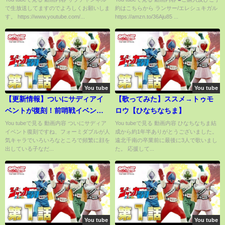
で生放送してますのでよろしくお願いしま
約はこちらから ランサー/エレシュキガル
めです。SSRよりも強いSR達
す。 https://www.youtube.com/...
https://amzn.to/36Aju85 ...
【アプリ/育成/リセマラ/ガチャ/
因子/初心者/Aランク】
You tube
You tube
【更新情報】ついにサディアイ
【歌ってみた】ススメ→トゥモ
ベントが復刻！前哨戦イベント
ロウ【ひなちなちま】
開催！さらにはセイレーン作
You tubeで見る 動画内容 ついにサディア
You tubeで見る 動画内容 ひなちなちま結
イベント復刻ですね、フォーミダブルが人
成から約1年半ありがとうございました。
戦、大艦隊など各種新要素に便
気キャラでいろいろなところで頻繁に顔を
遠北千南の卒業前に最後に3人で歌いまし
利な修正が！【アズールレー
出している子なだ...
た。 応援して...
ン】
You tube
You tube