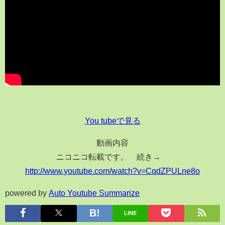
You tubeで見る
動画内容
ニコニコ転載です。 続き→
http://www.youtube.com/watch?v=CqdZPULne8o
powered by
Auto Youtube Summarize
LINE