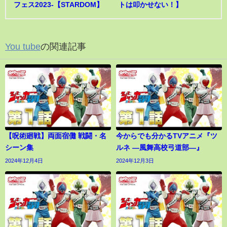
フェス2023-【STARDOM】
トは叩かせない！】
You tube
の関連記事
【呪術廻戦】両面宿儺 戦闘・名
今からでも分かるTVアニメ『ツ
シーン集
ルネ ―風舞高校弓道部―』
2024年12月4日
2024年12月3日