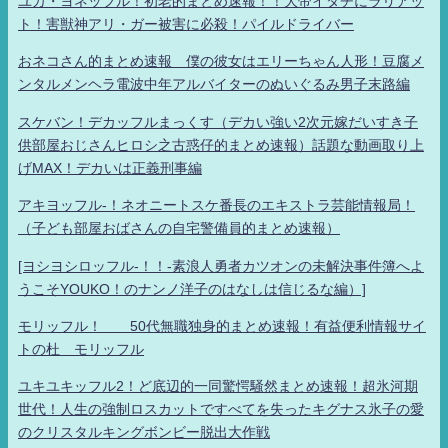
ユカ・ヨネッフル！初老的まとめ速報！！大帝イタチにラリアッ
ト！害獣神アリ・ガー被害に必殺！パイルドライバー
おネコさん的まとめ速報 僕の彼女はエリーちゃん人形！豆腐メ
ンタルメンヘラ電波中年アルバイターのぬいぐるみ男子末路編
スケバン！デカッフルまっくす（デカい強い2次元嫁だいすき子
供部屋おじさんヒロシ之古惑仔的まとめ速報）話題な動画取り上
げMAX！デカいは正義刑事編
アキヨッフル-！ネオニートスケ番長のエキストラ芸能情報局！
（子ども部屋おばさんの自宅警備員的まとめ速報）
[ヨシヨシロッフル-！！-素浪人勇者カツオンの未解決事件簿へよ
うこそYOUKO！のナンノ洋子のはなしは信じるな編）]
モリッフル！ 50代無職独身的まとめ速報！有益便利情報サイ
トの杜 モリッフル
ユキユキッフル2！ど底辺的一同驚愕騒然まとめ速報！超氷河期
世代！人生の強制ロスカットですべてを失ったキグナス氷子の愛
のクリスタルキングボンビー脱出大作戦