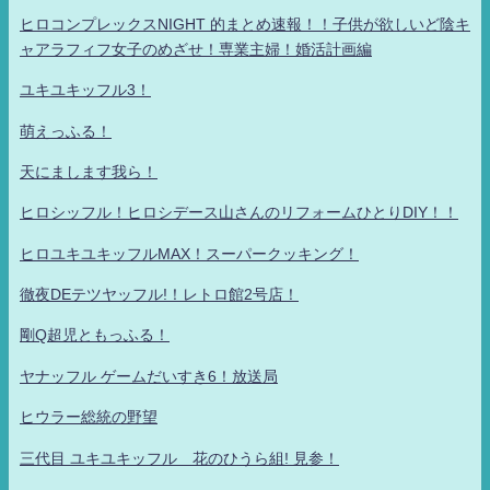
ヒロコンプレックスNIGHT 的まとめ速報！！子供が欲しいど陰キ
ャアラフィフ女子のめざせ！専業主婦！婚活計画編
ユキユキッフル3！
萌えっふる！
天にまします我ら！
ヒロシッフル！ヒロシデース山さんのリフォームひとりDIY！！
ヒロユキユキッフルMAX！スーパークッキング！
徹夜DEテツヤッフル!！レトロ館2号店！
剛Q超児ともっふる！
ヤナッフル ゲームだいすき6！放送局
ヒウラー総統の野望
三代目 ユキユキッフル 花のひうら組! 見参！