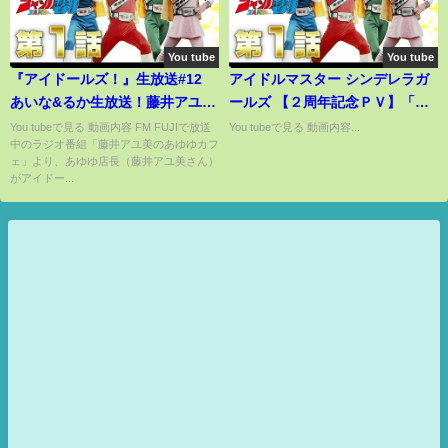
You tube
You tube
『アイドールズ！』生放送#12
アイドルマスター シンデレラガ
あいな&るか生放送！藤井アユ美
ールズ 【２周年記念ＰＶ】「お
さんをゲストにマリパで遊ぼ
願い！シンデレラ」
You tubeで見る 動画内容 FM FUJIで放送
You tubeで見る 動画内容...
中のラジオ番組「藤井アユ美のあゆゆカフ
う！
ェ」より、あゆゆ店長（藤井アユ美さん）
がアイドー...