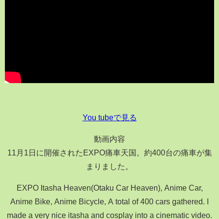
You tubeで見る
動画内容
11月1日に開催されたEXPO痛車天国。約400台の痛車が集
まりました。
EXPO Itasha Heaven(Otaku Car Heaven), Anime Car,
Anime Bike, Anime Bicycle, A total of 400 cars gathered. I
made a very nice itasha and cosplay into a cinematic video.