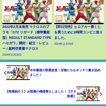
2022年2月末発売 マクロスのプ
【即日完売】ヒロアカ一番くじ
ラモ「1/72 リガード（標準量産
を買うために6時間コンビニ巡り
型）REGULT STANDARD TYPE
ました。
ハセガワ」開封・組立・レビュ
2024年11月29日
ー / 超時空要塞マクロス
2024年11月30日
今年最後の部屋改造！宝物たちをギッチリ敷き詰め
ました！
【部屋紹介２】お部屋の模様替えしました！【ヲタ
部屋】