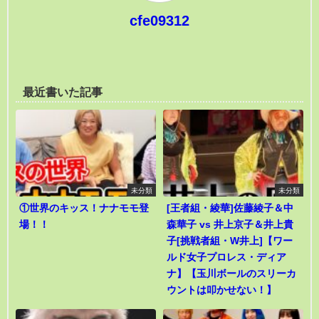
cfe09312
最近書いた記事
未分類
未分類
①世界のキッス！ナナモモ登
[王者組・綾華]佐藤綾子＆中
場！！
森華子 vs 井上京子＆井上貴
子[挑戦者組・W井上]【ワー
ルド女子プロレス・ディア
ナ】【玉川ボールのスリーカ
ウントは叩かせない！】