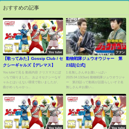
おすすめの記事
You tube
ファン
【歌ってみた】Gossip Club / セ
動物戦隊ジュウオウジャー 第
クシーギャルズ【デレマス】
23話[公式]
You tubeで見る 動画内容 クリスマスにぼ
1:名無しさん＠お腹いっぱい
っちで録りました。 およそセクシーなギ
2025.04.13(Sun) 動物戦隊ジュウオウジャ
ャルとはいえない環境で歌いましたが、
ー 第23話って動画が話題らしいぞ 2:名
曲がめっちゃかっ...
無しさん＠お腹い...
You tube
You tube