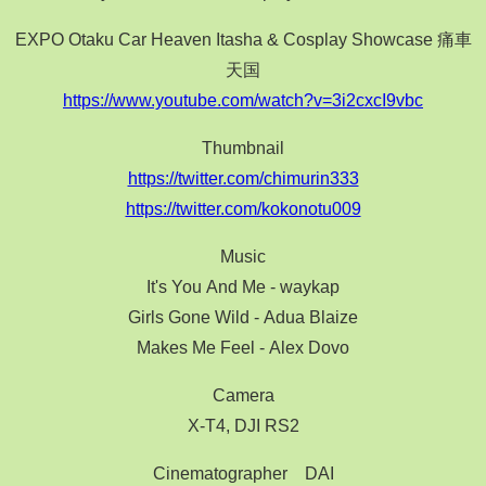
EXPO Otaku Car Heaven Itasha & Cosplay Showcase 痛車
天国
https://www.youtube.com/watch?v=3i2cxcI9vbc
Thumbnail
https://twitter.com/chimurin333
https://twitter.com/kokonotu009
Music
It's You And Me - waykap
Girls Gone Wild - Adua Blaize
Makes Me Feel - Alex Dovo
Camera
X-T4, DJI RS2
Cinematographer DAI