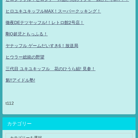
ヒロユキユキッフルMAX！スーパークッキング！
徹夜DEテツヤッフル!！レトロ館2号店！
剛Q超児ともっふる！
ヤナッフル ゲームだいすき6！放送局
ヒウラー総統の野望
三代目 ユキユキッフル 花のひうら組! 見参！
魁!!アイドル塾!
t112
カテゴリー