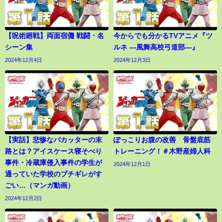
【呪術廻戦】両面宿儺 戦闘・名
今からでも分かるTVアニメ『ツ
シーン集
ルネ ―風舞高校弓道部―』
2024年12月4日
2024年12月3日
【実話】悲惨なバカッターの末
ぽっこりお腹の改善 骨盤底筋
路とは？アイスケース寝そべり
トレーニング！＃木野産婦人科
事件・冷蔵庫侵入事件の学生が
2024年12月1日
通っていた学校のブチギレがす
ごい…（マンガ動画）
2024年12月2日