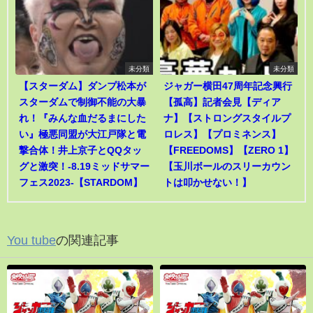
未分類
未分類
【スターダム】ダンプ松本が
ジャガー横田47周年記念興行
スターダムで制御不能の大暴
【孤高】記者会見【ディア
れ！『みんな血だるまにした
ナ】【ストロングスタイルプ
い』極悪同盟が大江戸隊と電
ロレス】【プロミネンス】
撃合体！井上京子とQQタッ
【FREEDOMS】【ZERO 1】
グと激突！-8.19ミッドサマー
【玉川ボールのスリーカウン
フェス2023-【STARDOM】
トは叩かせない！】
You tube
の関連記事