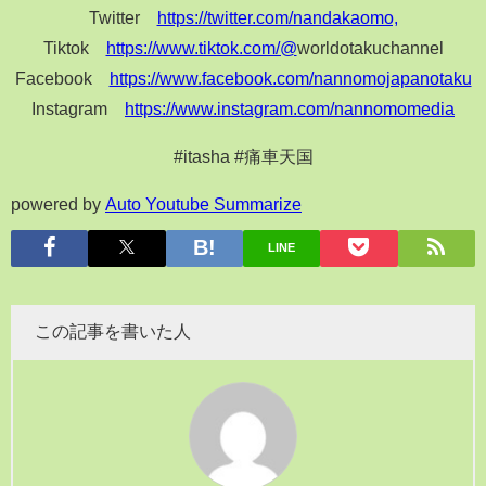
Twitter
https://twitter.com/nandakaomo,
Tiktok
https://www.tiktok.com/@
worldotakuchannel
Facebook
https://www.facebook.com/nannomojapanotaku
Instagram
https://www.instagram.com/nannomomedia
#itasha #痛車天国
powered by
Auto Youtube Summarize
LINE
この記事を書いた人