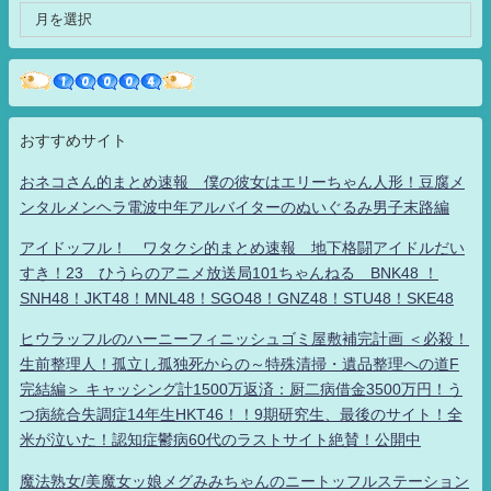
おすすめサイト
おネコさん的まとめ速報 僕の彼女はエリーちゃん人形！豆腐メ
ンタルメンヘラ電波中年アルバイターのぬいぐるみ男子末路編
アイドッフル！ ワタクシ的まとめ速報 地下格闘アイドルだい
すき！23 ひうらのアニメ放送局101ちゃんねる BNK48 ！
SNH48！JKT48！MNL48！SGO48！GNZ48！STU48！SKE48
ヒウラッフルのハーニーフィニッシュゴミ屋敷補完計画 ＜必殺！
生前整理人！孤立し孤独死からの～特殊清掃・遺品整理への道F
完結編＞ キャッシング計1500万返済：厨二病借金3500万円！う
つ病統合失調症14年生HKT46！！9期研究生、最後のサイト！全
米が泣いた！認知症鬱病60代のラストサイト絶賛！公開中
魔法熟女/美魔女ッ娘メグみみちゃんのニートッフルステーション