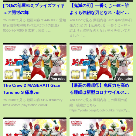
[つゆの部屋#52]プライズフィギ
【鬼滅の刃】一番くじ～肆～誰
ュア開封の舞
よりも強靭な刃となれ・朝イチ
並んで引いてきました！なんと
You tubeで見る 動画内容 〒446-0063 愛知
You tubeで見る 動画内容 2021年02月06日
県安城市昭和町15-3北京(つゆの部屋)
発売予定 の【鬼滅の刃】一番くじ～肆～
かC賞GET！
0566-76-7090 音素材：音楽：...
誰よりも強靭な刃となれ 朝イチ引いてき
ました！...
You tube
You tube
The Crew 2 MASERATI Gran
【最高の睡眠①】免疫力を高め
Turismo S 痛車ver
る睡眠は新型コロナウイルス感
染の防御策
You tubeで見る 動画内容 SHAREfactory™
You tubeで見る 動画内容 この動画の前
https://store.playstation.com/#!...
編・後編はこちら
https://youtu.be/qsQgqNpuhks https://y...