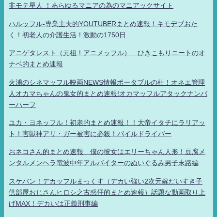
非モテ星人 ！あらゆるマニアの為のマニアックサイト
ハルッフル-専業主夫的YOUTUBERまとめ速報！キモデブおた
く！初老人の介護生活！激動の1750日
アニゲタレスト（元祖！アニメッフル） ひきこもりニートのオ
ナベ的まとめ速報
火浦のシネマッフル映画NEWS情報ポータブルの杜！オネエ管理
人オカマちゃんの鬼女的まとめ速報!オカマッフルアタックナンバ
ーハーフ
ユカ・ヨネッフル！初老的まとめ速報！！大帝イタチにラリアッ
ト！害獣神アリ・ガー被害に必殺！パイルドライバー
おネコさん的まとめ速報 僕の彼女はエリーちゃん人形！豆腐メ
ンタルメンヘラ電波中年アルバイターのぬいぐるみ男子末路編
スケバン！デカッフルまっくす（デカい強い2次元嫁だいすき子
供部屋おじさんヒロシ之古惑仔的まとめ速報）話題な動画取り上
げMAX！デカいは正義刑事編