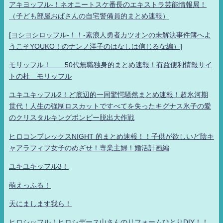
アキヨッフル-！ネオニートスケ番長のエキストラ芸能情報局！
（子ども部屋おばさんの自宅警備員的まとめ速報）
[ヨシヨシロッフル-！！-素浪人勇者カツオンの未解決事件簿へよ
うこそYOUKO！のナンノ洋子のはなしは信じるな編）]
モリッフル！ 50代無職独身的まとめ速報！有益便利情報サイ
トの杜 モリッフル
ユキユキッフル2！ど底辺的一同驚愕騒然まとめ速報！超氷河期
世代！人生の強制ロスカットですべてを失ったキグナス氷子の愛
のクリスタルキングボンビー脱出大作戦
ヒロコンプレックスNIGHT 的まとめ速報！！子供が欲しいど陰キ
ャアラフィフ女子のめざせ！専業主婦！婚活計画編
ユキユキッフル3！
萌えっふる！
天にまします我ら！
ヒロシッフル！ヒロシデース山さんのリフォームひとりDIY！！