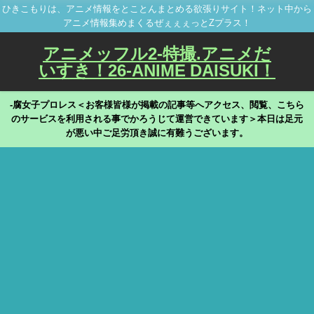
ひきこもりは、アニメ情報をとことんまとめる欲張りサイト！ネット中から
アニメ情報集めまくるぜぇぇぇっとZプラス！
アニメッフル2-特撮.アニメだ
いすき！26-ANIME DAISUKI！
-腐女子プロレス＜お客様皆様が掲載の記事等へアクセス、閲覧、こちら
のサービスを利用される事でかろうじて運営できています＞本日は足元
が悪い中ご足労頂き誠に有難うございます。