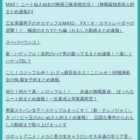
MAX！ ニート仙人仙女の映画三昧老後生活！（無職孤独居老人的
まとめ速報Z)]
乙女系腐男子のオカマッフルMAX2- FX！オ・カマトレーダーの
逆襲！！ 極道のオカマたち編（おもしろ動画まとめ速報）
スーパーウンコ！
新・ハゲッフル！哀愁のハゲ男の髪ってるまとめ速報！！激しく
ハゲっTEL？
こじ！コジッフル@！-レズっ娘百合ネエ！こじらせ！50独身処
女のBL腐女子的まとめ速報-
何だ！何が？真・シロッフル！！ 永遠の無職童貞- ぼっちな
ニート的まとめ速報！一生童貞上等夜露死苦！
男装スケバン女子！スケッフルまっくす！（新・ナンノひゃくし
きっ!！ビー玉のおいぬさん的まとめ速報） 話題な事件からおも
しろ動画まで取り上げまっくす
ロボットアニメ！メカと美少女キャラだいすき永遠の非リア充・