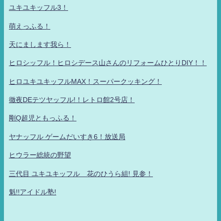
ユキユキッフル3！
萌えっふる！
天にまします我ら！
ヒロシッフル！ヒロシデース山さんのリフォームひとりDIY！！
ヒロユキユキッフルMAX！スーパークッキング！
徹夜DEテツヤッフル!！レトロ館2号店！
剛Q超児ともっふる！
ヤナッフル ゲームだいすき6！放送局
ヒウラー総統の野望
三代目 ユキユキッフル 花のひうら組! 見参！
魁!!アイドル塾!