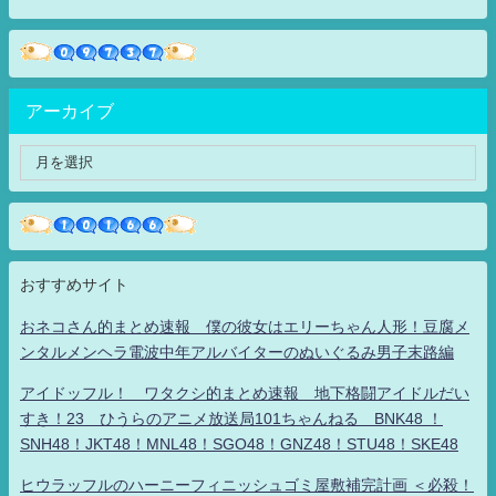
アーカイブ
おすすめサイト
おネコさん的まとめ速報 僕の彼女はエリーちゃん人形！豆腐メ
ンタルメンヘラ電波中年アルバイターのぬいぐるみ男子末路編
アイドッフル！ ワタクシ的まとめ速報 地下格闘アイドルだい
すき！23 ひうらのアニメ放送局101ちゃんねる BNK48 ！
SNH48！JKT48！MNL48！SGO48！GNZ48！STU48！SKE48
ヒウラッフルのハーニーフィニッシュゴミ屋敷補完計画 ＜必殺！