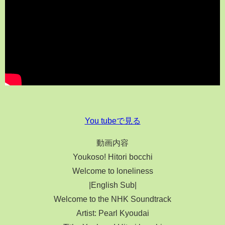
You tubeで見る
動画内容
Youkoso! Hitori bocchi
Welcome to loneliness
|English Sub|
Welcome to the NHK Soundtrack
Artist: Pearl Kyoudai