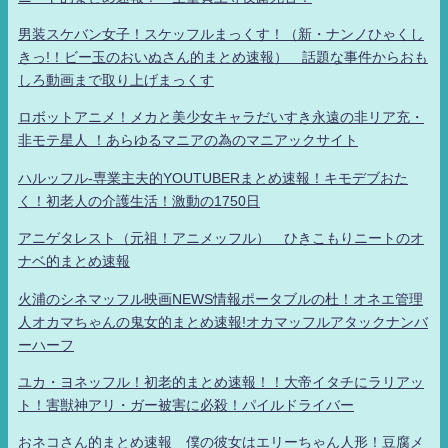
男装スケバン女子！スケッフルまっくす！（新・ナンノひゃくし
きっ!！ビー玉のおいぬさん的まとめ速報） 話題な事件からおも
しろ動画まで取り上げまっくす
ロボットアニメ！メカと美少女キャラだいすき永遠の非リア充・
非モテ星人 ！あらゆるマニアの為のマニアックサイト
ハルッフル-専業主夫的YOUTUBERまとめ速報！キモデブおた
く！初老人の介護生活！激動の1750日
アニゲタレスト（元祖！アニメッフル） ひきこもりニートのオ
ナベ的まとめ速報
火浦のシネマッフル映画NEWS情報ポータブルの杜！オネエ管理
人オカマちゃんの鬼女的まとめ速報!オカマッフルアタックナンバ
ーハーフ
ユカ・ヨネッフル！初老的まとめ速報！！大帝イタチにラリアッ
ト！害獣神アリ・ガー被害に必殺！パイルドライバー
おネコさん的まとめ速報 僕の彼女はエリーちゃん人形！豆腐メ