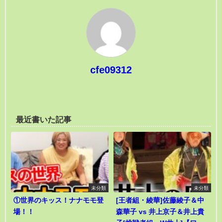
cfe09312
最近書いた記事
未分類
未分類
①世界のキッス！ナナモモ登
[王者組・綾華]佐藤綾子＆中
場！！
森華子 vs 井上京子＆井上貴