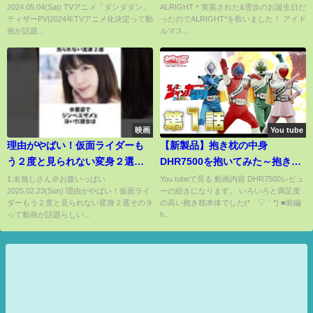
2024.05.04(Sat) TVアニメ「ダンダダン」
ALRIGHT＊実装された&雪歩のお誕生日だ
ティザーPV|2024年TVアニメ化決定って動
ったのでALRIGHT*を歌いました！ アイド
画が話題...
ルマス...
映画
You tube
理由がやばい！仮面ライダーも
【新製品】抱き枕の中身
う２度と見られない変身２選そ
DHR7500を抱いてみた～抱き枕
の９
レビュー動画～
1:名無しさん＠お腹いっぱい
You tubeで見る 動画内容 DHR7500レビュ
2025.02.23(Sun) 理由がやばい！仮面ライ
ーの続きになります。 いろいろと満足度
ダーもう２度と見られない変身２選その９
の高い抱き枕本体でした(*´▽｀*) ■前編
って動画が話題らしい...
h...