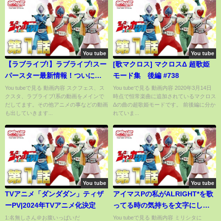
You tube
You tube
【ラブライブ!】ラブライブ!スー
[歌マクロス] マクロスΔ 超歌姫
パースター最新情報！ついにキ
モード集 後編 #738
ャスト決定しましたぁぁ
You tubeで見る 動画内容 スクフェス、ス
You tubeで見る 動画内容 2020年3月14日
クスタ、ラブライブ!系の動画をメインで
時点で恒常楽曲に追加されているマクロス
ぁ！！！
だしてます。その他アニメの事などの動画
Δの曲の超歌姫モードです。 前後編に分か
も出していきます...
れていま...
You tube
You tube
TVアニメ「ダンダダン」ティザ
アイマスPの私がALRIGHT*を歌
ーPV|2024年TVアニメ化決定
ってる時の気持ちを文字にして
みた
1:名無しさん＠お腹いっぱいだ
You tubeで見る 動画内容 ミリシタに