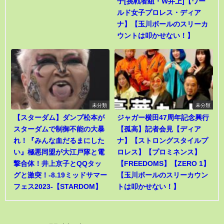
子[挑戦者組・W井上]【ワー
ルド女子プロレス・ディア
ナ】【玉川ボールのスリーカ
ウントは叩かせない！】
未分類
未分類
【スターダム】ダンプ松本が
ジャガー横田47周年記念興行
スターダムで制御不能の大暴
【孤高】記者会見【ディア
れ！『みんな血だるまにした
ナ】【ストロングスタイルプ
い』極悪同盟が大江戸隊と電
ロレス】【プロミネンス】
撃合体！井上京子とQQタッ
【FREEDOMS】【ZERO 1】
グと激突！-8.19ミッドサマー
【玉川ボールのスリーカウン
フェス2023-【STARDOM】
トは叩かせない！】