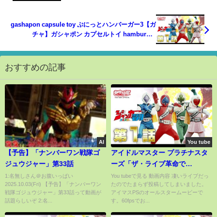
gashapon capsule toy ぷにっとハンバーガー3【ガ
チャ】ガシャポン カプセルトイ hamburger
miniature toy
おすすめの記事
AI
You tube
【予告】「ナンバーワン戦隊ゴ
アイドルマスター プラチナスタ
ジュウジャー」第33話
ーズ「ザ・ライブ革命で
SHOW！」オールスターライブ
1:名無しさん＠お腹いっぱい
You tubeで見る 動画内容 凄いライブだっ
2025.10.03(Fri) 【予告】「ナンバーワン
たのでたまらず投稿してしまいました。
戦隊ゴジュウジャー」第33話って動画が
アイマスPSのオールスタームービーで
話題らしいぞ 2:名...
す。60fpsでお...