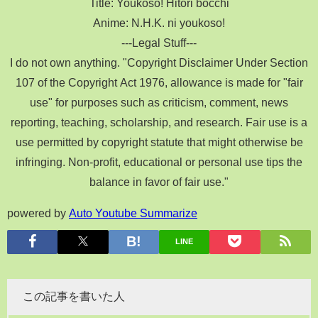
Title: Youkoso! Hitori bocchi
Anime: N.H.K. ni youkoso!
---Legal Stuff---
I do not own anything. "Copyright Disclaimer Under Section
107 of the Copyright Act 1976, allowance is made for "fair
use" for purposes such as criticism, comment, news
reporting, teaching, scholarship, and research. Fair use is a
use permitted by copyright statute that might otherwise be
infringing. Non-profit, educational or personal use tips the
balance in favor of fair use."
powered by
Auto Youtube Summarize
LINE
この記事を書いた人