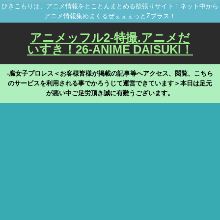
ひきこもりは、アニメ情報をとことんまとめる欲張りサイト！ネット中から
アニメ情報集めまくるぜぇぇぇっとZプラス！
アニメッフル2-特撮.アニメだ
いすき！26-ANIME DAISUKI！
-腐女子プロレス＜お客様皆様が掲載の記事等へアクセス、閲覧、こちら
のサービスを利用される事でかろうじて運営できています＞本日は足元
が悪い中ご足労頂き誠に有難うございます。