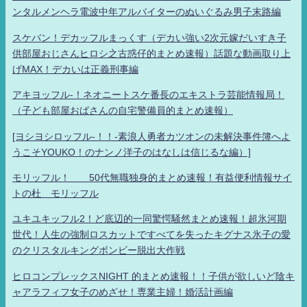
ンタルメンヘラ電波中年アルバイターのぬいぐるみ男子末路編
スケバン！デカッフルまっくす（デカい強い2次元嫁だいすき子
供部屋おじさんヒロシ之古惑仔的まとめ速報）話題な動画取り上
げMAX！デカいは正義刑事編
アキヨッフル-！ネオニートスケ番長のエキストラ芸能情報局！
（子ども部屋おばさんの自宅警備員的まとめ速報）
[ヨシヨシロッフル-！！-素浪人勇者カツオンの未解決事件簿へよ
うこそYOUKO！のナンノ洋子のはなしは信じるな編）]
モリッフル！ 50代無職独身的まとめ速報！有益便利情報サイ
トの杜 モリッフル
ユキユキッフル2！ど底辺的一同驚愕騒然まとめ速報！超氷河期
世代！人生の強制ロスカットですべてを失ったキグナス氷子の愛
のクリスタルキングボンビー脱出大作戦
ヒロコンプレックスNIGHT 的まとめ速報！！子供が欲しいど陰キ
ャアラフィフ女子のめざせ！専業主婦！婚活計画編