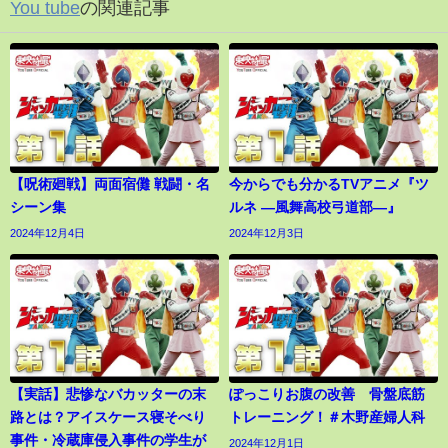
You tube
の関連記事
【呪術廻戦】両面宿儺 戦闘・名
今からでも分かるTVアニメ『ツ
シーン集
ルネ ―風舞高校弓道部―』
2024年12月4日
2024年12月3日
【実話】悲惨なバカッターの末
ぽっこりお腹の改善 骨盤底筋
路とは？アイスケース寝そべり
トレーニング！＃木野産婦人科
事件・冷蔵庫侵入事件の学生が
2024年12月1日