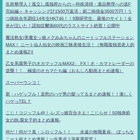
生前整理人！孤立し孤独死からの～特殊清掃・遺品整理への道F
完結編＞ キャッシング計1500万返済：厨二病借金3500万円！う
つ病統合失調症14年生HKT46！！9期研究生、最後のサイト！全
米が泣いた！認知症鬱病60代のラストサイト絶賛！公開中
魔法熟女/美魔女ッ娘メグみみちゃんのニートッフルステーション
MAX！ ニート仙人仙女の映画三昧老後生活！（無職孤独居老人的
まとめ速報Z)]
乙女系腐男子のオカマッフルMAX2- FX！オ・カマトレーダーの
逆襲！！ 極道のオカマたち編（おもしろ動画まとめ速報）
スーパーウンコ！
新・ハゲッフル！哀愁のハゲ男の髪ってるまとめ速報！！激しく
ハゲっTEL？
こじ！コジッフル@！-レズっ娘百合ネエ！こじらせ！50独身処
女のBL腐女子的まとめ速報-
何だ！何が？真・シロッフル！！ 永遠の無職童貞- ぼっちな
ニート的まとめ速報！一生童貞上等夜露死苦！