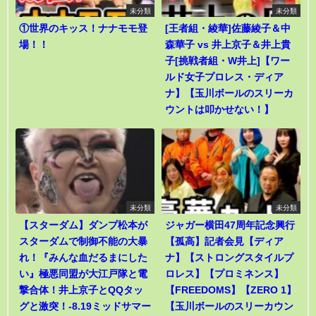
未分類
未分類
①世界のキッス！ナナモモ登
[王者組・綾華]佐藤綾子＆中
場！！
森華子 vs 井上京子＆井上貴
子[挑戦者組・W井上]【ワー
ルド女子プロレス・ディア
ナ】【玉川ボールのスリーカ
ウントは叩かせない！】
未分類
未分類
【スターダム】ダンプ松本が
ジャガー横田47周年記念興行
スターダムで制御不能の大暴
【孤高】記者会見【ディア
れ！『みんな血だるまにした
ナ】【ストロングスタイルプ
い』極悪同盟が大江戸隊と電
ロレス】【プロミネンス】
撃合体！井上京子とQQタッ
【FREEDOMS】【ZERO 1】
グと激突！-8.19ミッドサマー
【玉川ボールのスリーカウン