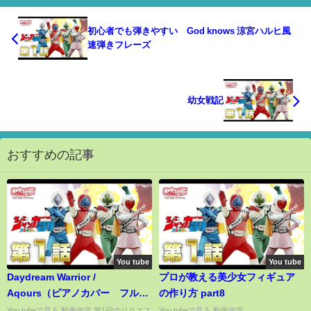
初心者でも弾きやすい God knows 涼宮ハルヒ風
速弾きフレーズ
幼女戦記
おすすめの記事
You tube
You tube
Daydream Warrior /
プロが教える美少女フィギュア
Aqours（ピアノカバー フルサ
の作り方 part8
イズ）ラブライブ！サンシャイ
You tubeで見る 動画内容 第1回のリクエス
You tubeで見る 動画内容...