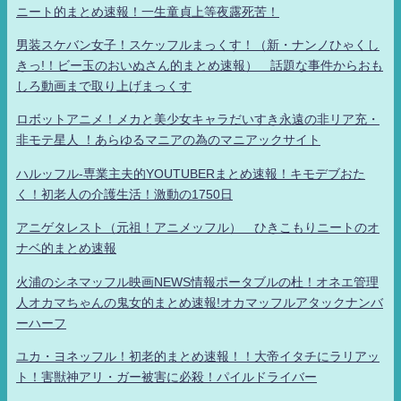
ニート的まとめ速報！一生童貞上等夜露死苦！
男装スケバン女子！スケッフルまっくす！（新・ナンノひゃくし
きっ!！ビー玉のおいぬさん的まとめ速報） 話題な事件からおも
しろ動画まで取り上げまっくす
ロボットアニメ！メカと美少女キャラだいすき永遠の非リア充・
非モテ星人 ！あらゆるマニアの為のマニアックサイト
ハルッフル-専業主夫的YOUTUBERまとめ速報！キモデブおた
く！初老人の介護生活！激動の1750日
アニゲタレスト（元祖！アニメッフル） ひきこもりニートのオ
ナベ的まとめ速報
火浦のシネマッフル映画NEWS情報ポータブルの杜！オネエ管理
人オカマちゃんの鬼女的まとめ速報!オカマッフルアタックナンバ
ーハーフ
ユカ・ヨネッフル！初老的まとめ速報！！大帝イタチにラリアッ
ト！害獣神アリ・ガー被害に必殺！パイルドライバー