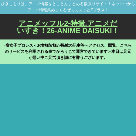
ひきこもりは、アニメ情報をとことんまとめる欲張りサイト！ネット中から
アニメ情報集めまくるぜぇぇぇっとZプラス！
アニメッフル2-特撮.アニメだ
いすき！26-ANIME DAISUKI！
-腐女子プロレス＜お客様皆様が掲載の記事等へアクセス、閲覧、こちら
のサービスを利用される事でかろうじて運営できています＞本日は足元
が悪い中ご足労頂き誠に有難うございます。