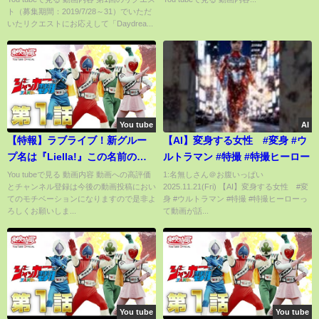
ト（募集期間：2019/7/28～31）でいただ
ン!!
いたリクエストにお応えして「Daydrea...
You tube
AI
【特報】ラブライブ！新グルー
【AI】変身する女性 #変身 #ウ
プ名は『Liella!』この名前の由
ルトラマン #特撮 #特撮ヒーロー
来＆これについての見解【ラブ
You tubeで見る 動画内容 動画への高評価
1:名無しさん＠お腹いっぱい
とチャンネル登録は今後の動画投稿におい
2025.11.21(Fri) 【AI】変身する女性 #変
ライブ！スーパースター!!】
てのモチベーションになりますので是非よ
身 #ウルトラマン #特撮 #特撮ヒーローっ
ろしくお願いしま...
て動画が話...
You tube
You tube