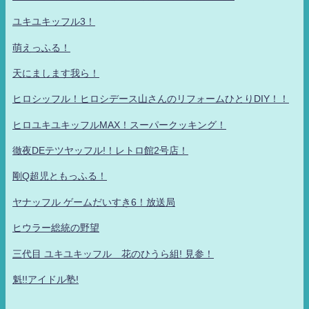
ユキユキッフル3！
萌えっふる！
天にまします我ら！
ヒロシッフル！ヒロシデース山さんのリフォームひとりDIY！！
ヒロユキユキッフルMAX！スーパークッキング！
徹夜DEテツヤッフル!！レトロ館2号店！
剛Q超児ともっふる！
ヤナッフル ゲームだいすき6！放送局
ヒウラー総統の野望
三代目 ユキユキッフル 花のひうら組! 見参！
魁!!アイドル塾!