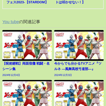
フェス2023-【STARDOM】
トは叩かせない！】
You tube
の関連記事
【呪術廻戦】両面宿儺 戦闘・名
今からでも分かるTVアニメ『ツ
シーン集
ルネ ―風舞高校弓道部―』
2024年12月4日
2024年12月3日