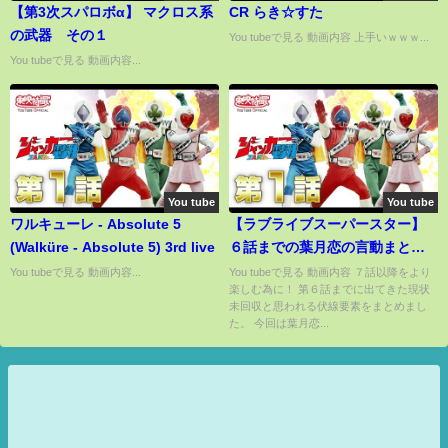
【第3次スパロボα】 マクロス系
CR らき☆すた
の武器 その１
You tubeで見る 動画内容 上手いｗｗｗ...
You tubeで見る 動画内容...
You tube
You tube
ワルキューレ - Absolute 5
【ラブライブスーパースター】
(Walküre - Absolute 5) 3rd live
６話までの葉月恋の言動まと
め！７話からのスポットキャラ
You tubeで見る 動画内容...
You tubeで見る 動画内容 ７話以降をより
楽しむ為に！ 第６話までに出てきた現状
を振り返っておこう！【Liella!
未回収と思われる伏線要素をまとめまし
解説】
た。 今回は葉月恋...