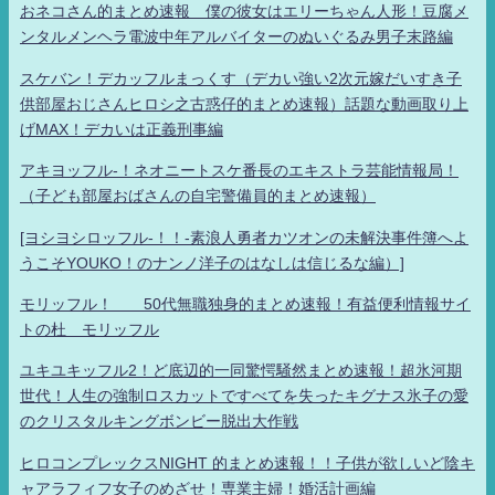
おネコさん的まとめ速報 僕の彼女はエリーちゃん人形！豆腐メ
ンタルメンヘラ電波中年アルバイターのぬいぐるみ男子末路編
スケバン！デカッフルまっくす（デカい強い2次元嫁だいすき子
供部屋おじさんヒロシ之古惑仔的まとめ速報）話題な動画取り上
げMAX！デカいは正義刑事編
アキヨッフル-！ネオニートスケ番長のエキストラ芸能情報局！
（子ども部屋おばさんの自宅警備員的まとめ速報）
[ヨシヨシロッフル-！！-素浪人勇者カツオンの未解決事件簿へよ
うこそYOUKO！のナンノ洋子のはなしは信じるな編）]
モリッフル！ 50代無職独身的まとめ速報！有益便利情報サイ
トの杜 モリッフル
ユキユキッフル2！ど底辺的一同驚愕騒然まとめ速報！超氷河期
世代！人生の強制ロスカットですべてを失ったキグナス氷子の愛
のクリスタルキングボンビー脱出大作戦
ヒロコンプレックスNIGHT 的まとめ速報！！子供が欲しいど陰キ
ャアラフィフ女子のめざせ！専業主婦！婚活計画編