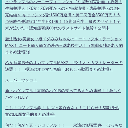
ヒウラッフルのハーニーフィニッシュゴミ屋敷補完計画 ＜必殺！
生前整理人！孤立し孤独死からの～特殊清掃・遺品整理への道F
完結編＞ キャッシング計1500万返済：厨二病借金3500万円！う
つ病統合失調症14年生HKT46！！9期研究生、最後のサイト！全
米が泣いた！認知症鬱病60代のラストサイト絶賛！公開中
魔法熟女/美魔女ッ娘メグみみちゃんのニートッフルステーション
MAX！ ニート仙人仙女の映画三昧老後生活！（無職孤独居老人的
まとめ速報Z)]
乙女系腐男子のオカマッフルMAX2- FX！オ・カマトレーダーの
逆襲！！ 極道のオカマたち編（おもしろ動画まとめ速報）
スーパーウンコ！
新・ハゲッフル！哀愁のハゲ男の髪ってるまとめ速報！！激しく
ハゲっTEL？
こじ！コジッフル@！-レズっ娘百合ネエ！こじらせ！50独身処
女のBL腐女子的まとめ速報-
何だ！何が？真・シロッフル！！ 永遠の無職童貞- ぼっちな