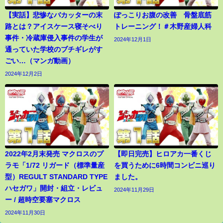
【実話】悲惨なバカッターの末
ぽっこりお腹の改善 骨盤底筋
路とは？アイスケース寝そべり
トレーニング！＃木野産婦人科
事件・冷蔵庫侵入事件の学生が
2024年12月1日
通っていた学校のブチギレがす
ごい…（マンガ動画）
2024年12月2日
2022年2月末発売 マクロスのプ
【即日完売】ヒロアカ一番くじ
ラモ「1/72 リガード（標準量産
を買うために6時間コンビニ巡り
型）REGULT STANDARD TYPE
ました。
ハセガワ」開封・組立・レビュ
2024年11月29日
ー / 超時空要塞マクロス
2024年11月30日