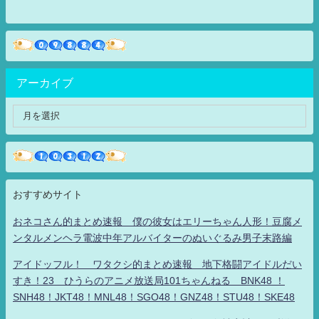
アーカイブ
おすすめサイト
おネコさん的まとめ速報 僕の彼女はエリーちゃん人形！豆腐メ
ンタルメンヘラ電波中年アルバイターのぬいぐるみ男子末路編
アイドッフル！ ワタクシ的まとめ速報 地下格闘アイドルだい
すき！23 ひうらのアニメ放送局101ちゃんねる BNK48 ！
SNH48！JKT48！MNL48！SGO48！GNZ48！STU48！SKE48