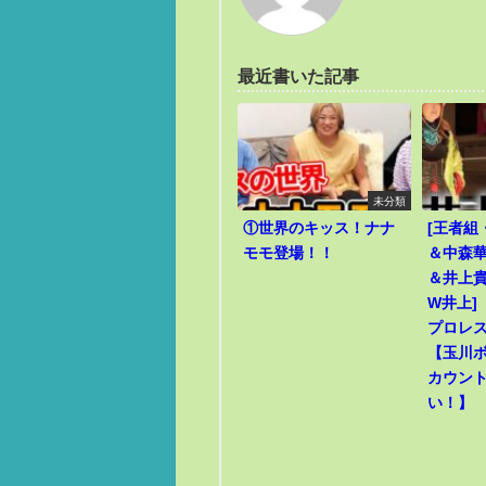
最近書いた記事
未分類
①世界のキッス！ナナ
[王者組
モモ登場！！
＆中森華
＆井上貴
W井上]
プロレ
【玉川
カウン
い！】