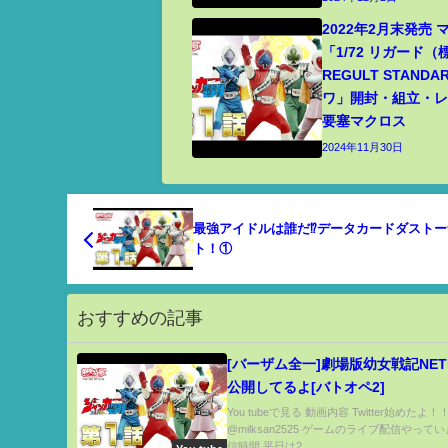
2022年2月末発売
「1/72 リガード
REGULT STANDA
ワ」開封・組立・レビ
要塞マクロス
2024年11月30日
最強アイドルは誰だ⁉データカードダストー
ト！①
おすすめの記事
[バーザム全一]劇場版幼女戦記NETF
公開してるよ[バトオペ2]
You tubeで見る 動画内容 Twitter始めたよ！
@milksan2525 ゲームのライブ配信やって
信時間 平日は2...