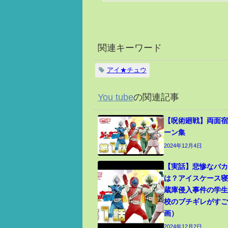
関連キーワード
アイ★チュウ
You tube
の関連記事
【呪術廻戦】両面宿
ーン集
2024年12月4日
【実話】悲惨なバ
は？アイスケース
蔵庫侵入事件の学
校のブチギレがす
画）
2024年12月2日