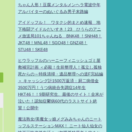
ちゃん人形！豆腐メンタルメンヘラ電波中年
アルバイターのぬいぐるみ男子末路編
アイドッフル！ ワタクシ的まとめ速報 地
下格闘アイドルだいすき！23 ひうらのアニ
メ放送局101ちゃんねる BNK48 ！SNH48！
JKT48！MNL48！SGO48！GNZ48！
STU48！SKE48
ヒウラッフルのハーニーフィニッシュゴミ屋
敷補完計画 ＜必殺！生前整理人！孤立し孤独
死からの～特殊清掃・遺品整理への道F完結編
＞ キャッシング計1500万返済：厨二病借金
3500万円！うつ病統合失調症14年生
HKT46！！9期研究生、最後のサイト！全米が
泣いた！認知症鬱病60代のラストサイト絶
賛！公開中
魔法熟女/美魔女ッ娘メグみみちゃんのニート
ッフルステーションMAX！ ニート仙人仙女の