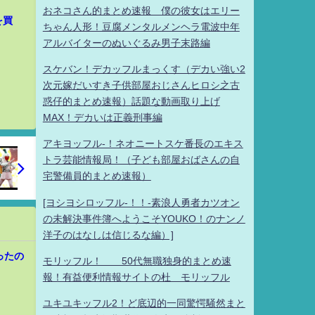
おネコさん的まとめ速報 僕の彼女はエリー
を買
ちゃん人形！豆腐メンタルメンヘラ電波中年
アルバイターのぬいぐるみ男子末路編
スケバン！デカッフルまっくす（デカい強い2
次元嫁だいすき子供部屋おじさんヒロシ之古
惑仔的まとめ速報）話題な動画取り上げ
MAX！デカいは正義刑事編
アキヨッフル-！ネオニートスケ番長のエキス
トラ芸能情報局！（子ども部屋おばさんの自
宅警備員的まとめ速報）
[ヨシヨシロッフル-！！-素浪人勇者カツオン
の未解決事件簿へようこそYOUKO！のナンノ
洋子のはなしは信じるな編）]
ったの
モリッフル！ 50代無職独身的まとめ速
報！有益便利情報サイトの杜 モリッフル
ユキユキッフル2！ど底辺的一同驚愕騒然まと