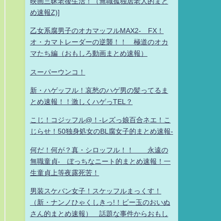
映画三昧老後生活！（無職孤独居老人的まと
め速報Z)]
乙女系腐男子のオカマッフルMAX2- FX！
オ・カマトレーダーの逆襲！！ 極道のオカ
マたち編（おもしろ動画まとめ速報）
スーパーウンコ！
新・ハゲッフル！哀愁のハゲ男の髪ってるま
とめ速報！！激しくハゲっTEL？
こじ！コジッフル@！-レズっ娘百合ネエ！こ
じらせ！50独身処女のBL腐女子的まとめ速報-
何だ！何が？真・シロッフル！！ 永遠の
無職童貞- ぼっちなニート的まとめ速報！一
生童貞上等夜露死苦！
男装スケバン女子！スケッフルまっくす！
（新・ナンノひゃくしきっ!！ビー玉のおいぬ
さん的まとめ速報） 話題な事件からおもし