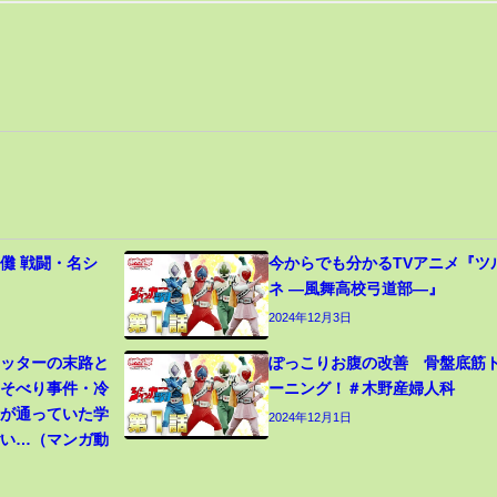
儺 戦闘・名シ
今からでも分かるTVアニメ『ツ
ネ ―風舞高校弓道部―』
2024年12月3日
カッターの末路と
ぽっこりお腹の改善 骨盤底筋
寝そべり事件・冷
ーニング！＃木野産婦人科
生が通っていた学
2024年12月1日
ごい…（マンガ動