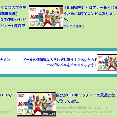
 マクロスのプラモ
【即日完売】ヒロアカ一番くじ
（標準量産型）
うために6時間コンビニ巡りまし
RD TYPE ハセガ
た。
ュー / 超時空
2024年11月29日
ナメン
ドールの価値観は人それぞれ違う！？あなたのド
ール沼レベルをチェックしよう！
LIXで
自分がUFOキャッチャーの景品にな
で取ってみた。
！
You tubeで見る 動画内容 詳しくはこちら：
いきます 配
https://charahiroba.com/prize/character/detai...
You tube