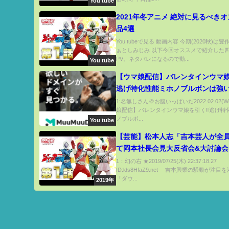
You tube
2021年冬アニメ 絶対に見るべき
品4選
You tubeで見る 動画内容 今期(2020秋)は
ぁとしみじみ 以下今回オススメで紹介した
PV。ネタバレになるので動...
You tube
【ウマ娘配信】バレンタインウマ娘
逃げ特化性能ミホノブルボンは強い
SSR引くべきか最速性能評価‼『S
1:名無しさん＠お腹いっぱいだ2022.02.02(W
娘配信】バレンタインウマ娘を引く‼逃げ特
バクシンオー＆SSRニシノフラワ
ノブルボ...
You tube
マ娘/攻略【うまむすめ】
【芸能】松本人志「吉本芸人が全
て岡本社長会見大反省会&大討論会
る......」★12
1：幻の右 ★2019/07/25(木) 22:37:18.27
ID:lds8HfaZ9.net 吉本興業の騒動が注
「ダウ...
2019年