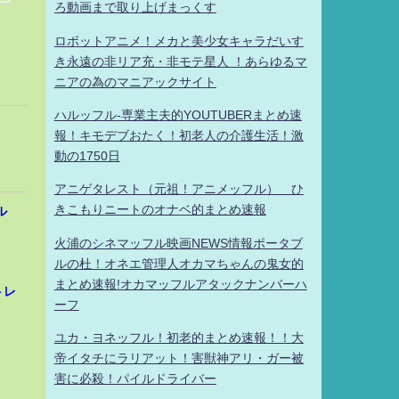
ろ動画まで取り上げまっくす
ロボットアニメ！メカと美少女キャラだいす
き永遠の非リア充・非モテ星人 ！あらゆるマ
ニアの為のマニアックサイト
ハルッフル-専業主夫的YOUTUBERまとめ速
報！キモデブおたく！初老人の介護生活！激
動の1750日
アニゲタレスト（元祖！アニメッフル） ひ
きこもりニートのオナベ的まとめ速報
ル
火浦のシネマッフル映画NEWS情報ポータブ
ルの杜！オネエ管理人オカマちゃんの鬼女的
まとめ速報!オカマッフルアタックナンバーハ
トレ
ーフ
ユカ・ヨネッフル！初老的まとめ速報！！大
帝イタチにラリアット！害獣神アリ・ガー被
害に必殺！パイルドライバー