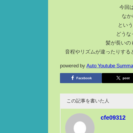
今回
なか
という
どうな
髪が長いのも
音程やリズムが違ったりすると
powered by
Auto Youtube Summa
Facebook
post
この記事を書いた人
cfe09312