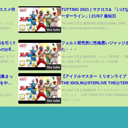
オススメ作
TUTTING 2021 | マクロスΔ 「い
ーダーライン」| 21/5/7 板站日
豊作だったな
You tubeで見る 動画内容 塔庭(IG@tatin_tslife)
四作品の
https://www.instagram.com/tatin_t...
You tube
を引く‼
フェルミ研究所に性格悪いジャッジ
のか⁉新
た・・・
SRサクラ
ed) 【ウマ
You tubeで見る 動画内容 フェルミ研究所 ・
化性能ミホ
当に性格が悪い人だけが持つ４つの特徴
ー』新ウ
https://youtu.be/lOz...
You tube
員集まっ
【アイドルマスター ミリオンライブ
をや
THE IDOLM@STERLIVE THE@TER
PERFORMANCE Remix 01試聴動画
You tubeで見る 動画内容 アイドルマスターミ
目を浴びる中、
イブ！より、 LIVE THE@TER PERFORMAN
ズのリミック...
You tube