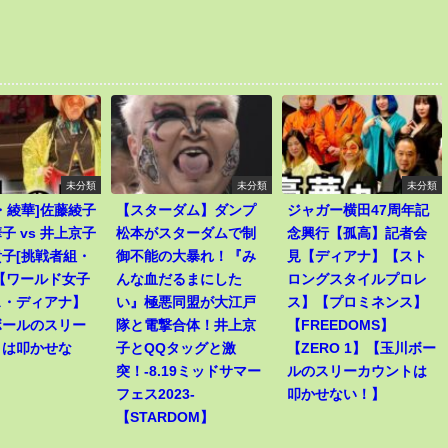
未分類
未分類
未分類
・綾華]佐藤綾子
【スターダム】ダンプ
ジャガー横田47周年記
子 vs 井上京子
松本がスターダムで制
念興行【孤高】記者会
子[挑戦者組・
御不能の大暴れ！『み
見【ディアナ】【スト
【ワールド女子
んな血だるまにした
ロングスタイルプロレ
ス・ディアナ】
い』極悪同盟が大江戸
ス】【プロミネンス】
ボールのスリー
隊と電撃合体！井上京
【FREEDOMS】
トは叩かせな
子とQQタッグと激
【ZERO 1】【玉川ボー
突！-8.19ミッドサマー
ルのスリーカウントは
フェス2023-
叩かせない！】
【STARDOM】