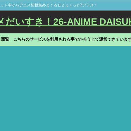
ット中からアニメ情報集めまくるぜぇぇぇっとZプラス！
いすき！26-ANIME DAISU
、閲覧、こちらのサービスを利用される事でかろうじて運営できていま