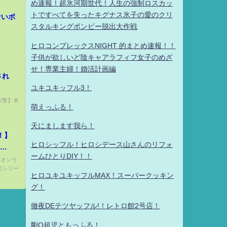
め速報！超氷河期世代！人生の強制ロスカッ
トですべてを失ったキグナス氷子の愛のクリ
けないボ
スタルキングボンビー脱出大作戦
ヒロコンプレックスNIGHT 的まとめ速報！！
子供が欲しいど陰キャアラフィフ女子のめざ
せ！専業主婦！婚活計画編
され
ユキユキッフル3！
【衝撃】本
萌えっふる！
天にまします我ら！
！】
ヒロシッフル！ヒロシデース山さんのリフォ
ームひとりDIY！！
リオンラ
CEシリー
ヒロユキユキッフルMAX！スーパークッキン
グ！
徹夜DEテツヤッフル!！レトロ館2号店！
剛Q超児ともっふる！