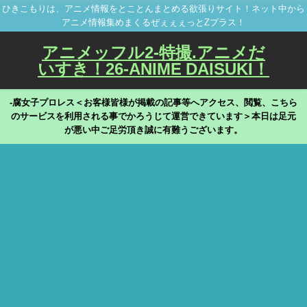
ひきこもりは、アニメ情報をとことんまとめる欲張りサイト！ネット中から
アニメ情報集めまくるぜぇぇぇっとZプラス！
アニメッフル2-特撮.アニメだ
いすき！26-ANIME DAISUKI！
-腐女子プロレス＜お客様皆様が掲載の記事等へアクセス、閲覧、こちら
のサービスを利用される事でかろうじて運営できています＞本日は足元
が悪い中ご足労頂き誠に有難うございます。