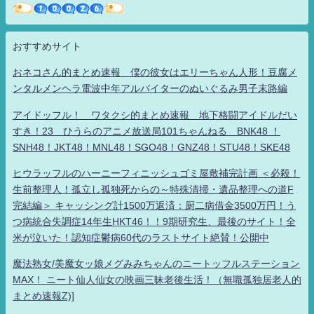
おすすめサイト
おネコさん的まとめ速報 僕の彼女はエリーちゃん人形！豆腐メ
ンタルメンヘラ電波中年アルバイターのぬいぐるみ男子末路編
アイドッフル！ ワタクシ的まとめ速報 地下格闘アイドルだい
すき！23 ひうらのアニメ放送局101ちゃんねる BNK48 ！
SNH48！JKT48！MNL48！SGO48！GNZ48！STU48！SKE48
ヒウラッフルのハーニーフィニッシュゴミ屋敷補完計画 ＜必殺！
生前整理人！孤立し孤独死からの～特殊清掃・遺品整理への道F
完結編＞ キャッシング計1500万返済：厨二病借金3500万円！う
つ病統合失調症14年生HKT46！！9期研究生、最後のサイト！全
米が泣いた！認知症鬱病60代のラストサイト絶賛！公開中
魔法熟女/美魔女ッ娘メグみみちゃんのニートッフルステーション
MAX！ ニート仙人仙女の映画三昧老後生活！（無職孤独居老人的
まとめ速報Z)]