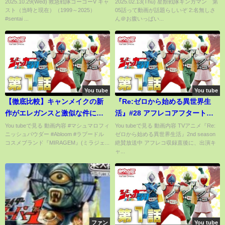
2025.10.29(Wed) 救急戦隊ゴーゴーV キャ
2025.02.13(Thu) 星獣戦隊ギンガマン 第
#powerrangers
スト（当時と現在）（1999～2025）
05話って動画が話題らしいぞ 2:名無しさ
#supersentaiseries #仮面ライ
#sentai ...
ん＠お腹いっぱい...
ダーj
You tube
You tube
【徹底比較】キャンメイクの新
『Re:ゼロから始める異世界生
作がエレガンスと激似な件につ
活』#28 アフレコアフタートー
いて
ク
You tubeで見る 動画内容 #マシュマロフィ
You tubeで見る 動画内容 TVアニメ『Re:
ニッシュパウダー #Abloom #ラプードル
ゼロから始める異世界生活』2nd season
コスメブランド『MIRAGEM』(ミラジェ...
絶賛放送中 アフレコ収録直後に、出演キ
ャ...
ファン
You tube