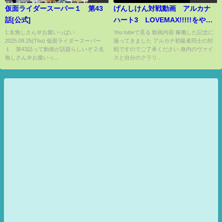
仮面ライダースーパー１ 第43
げんしけん対戦動画 アルカナ
話[公式]
ハート3 LOVEMAX!!!!!をやっ
てみた その4
1:名無しさん＠お腹いっぱい
You tubeで見る 動画内容 稼働した記念に
2025.09.25(Thu) 仮面ライダースーパー
撮ってきました アルカナ初級者同士の対
１ 第43話って動画が話題らしいぞ 2:名
戦ですのでご了承ください 身内のヴァイ
無しさん＠お腹いっ...
スと自分のクラリ...