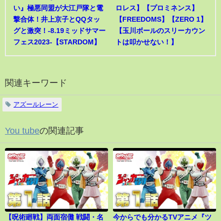
い』極悪同盟が大江戸隊と電
ロレス】【プロミネンス】
撃合体！井上京子とQQタッ
【FREEDOMS】【ZERO 1】
グと激突！-8.19ミッドサマー
【玉川ボールのスリーカウン
フェス2023-【STARDOM】
トは叩かせない！】
関連キーワード
アズールレーン
You tube
の関連記事
【呪術廻戦】両面宿儺 戦闘・名
今からでも分かるTVアニメ『ツ