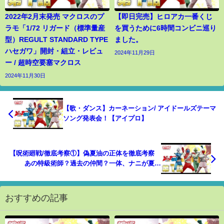
2022年2月末発売 マクロスのプ
【即日完売】ヒロアカ一番くじ
ラモ「1/72 リガード（標準量産
を買うために6時間コンビニ巡り
型）REGULT STANDARD TYPE
ました。
ハセガワ」開封・組立・レビュ
2024年11月29日
ー / 超時空要塞マクロス
2024年11月30日
【歌・ダンス】カーネーション/ アイドールズテーマ
ソング発表会！【アイプロ】
【呪術廻戦/徹底考察①】偽夏油の正体を徹底考察
あの特級術師？過去の仲間？一体、ナニが夏油
を・・・？
おすすめの記事