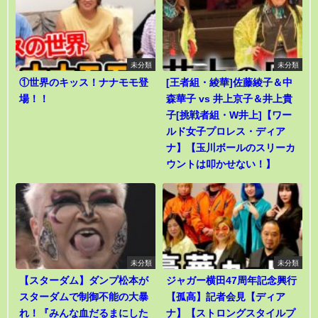
未分類
未分類
①世界のキッス！ナナモモ登
[王者組・綾華]佐藤綾子＆中
場！！
森華子 vs 井上京子＆井上貴
子[挑戦者組・W井上]【ワー
ルド女子プロレス・ディア
ナ】【玉川ボールのスリーカ
ウントは叩かせない！】
未分類
未分類
【スターダム】ダンプ松本が
ジャガー横田47周年記念興行
スターダムで制御不能の大暴
【孤高】記者会見【ディア
れ！『みんな血だるまにした
ナ】【ストロングスタイルプ