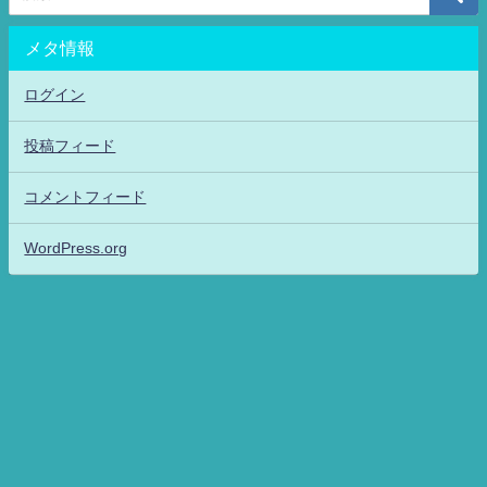
メタ情報
ログイン
投稿フィード
コメントフィード
WordPress.org
アニメッフル2-特撮.アニメだいすき！26-ANIME DAISUKI！ All Rights