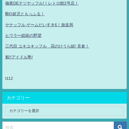
徹夜DEテツヤッフル!！レトロ館2号店！
剛Q超児ともっふる！
ヤナッフル ゲームだいすき6！放送局
ヒウラー総統の野望
三代目 ユキユキッフル 花のひうら組! 見参！
魁!!アイドル塾!
t112
カテゴリー