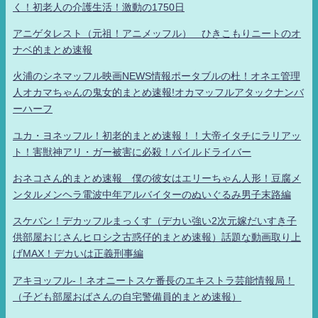
く！初老人の介護生活！激動の1750日
アニゲタレスト（元祖！アニメッフル） ひきこもりニートのオ
ナベ的まとめ速報
火浦のシネマッフル映画NEWS情報ポータブルの杜！オネエ管理
人オカマちゃんの鬼女的まとめ速報!オカマッフルアタックナンバ
ーハーフ
ユカ・ヨネッフル！初老的まとめ速報！！大帝イタチにラリアッ
ト！害獣神アリ・ガー被害に必殺！パイルドライバー
おネコさん的まとめ速報 僕の彼女はエリーちゃん人形！豆腐メ
ンタルメンヘラ電波中年アルバイターのぬいぐるみ男子末路編
スケバン！デカッフルまっくす（デカい強い2次元嫁だいすき子
供部屋おじさんヒロシ之古惑仔的まとめ速報）話題な動画取り上
げMAX！デカいは正義刑事編
アキヨッフル-！ネオニートスケ番長のエキストラ芸能情報局！
（子ども部屋おばさんの自宅警備員的まとめ速報）