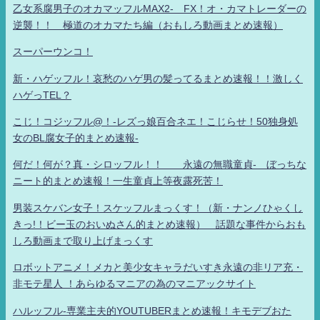
乙女系腐男子のオカマッフルMAX2- FX！オ・カマトレーダーの
逆襲！！ 極道のオカマたち編（おもしろ動画まとめ速報）
スーパーウンコ！
新・ハゲッフル！哀愁のハゲ男の髪ってるまとめ速報！！激しく
ハゲっTEL？
こじ！コジッフル@！-レズっ娘百合ネエ！こじらせ！50独身処
女のBL腐女子的まとめ速報-
何だ！何が？真・シロッフル！！ 永遠の無職童貞- ぼっちな
ニート的まとめ速報！一生童貞上等夜露死苦！
男装スケバン女子！スケッフルまっくす！（新・ナンノひゃくし
きっ!！ビー玉のおいぬさん的まとめ速報） 話題な事件からおも
しろ動画まで取り上げまっくす
ロボットアニメ！メカと美少女キャラだいすき永遠の非リア充・
非モテ星人 ！あらゆるマニアの為のマニアックサイト
ハルッフル-専業主夫的YOUTUBERまとめ速報！キモデブおた