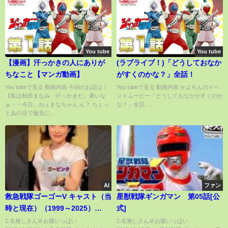
You tube
You tube
【漫画】汗っかきの人にありが
(ラブライブ！)「どうしておなか
ちなこと【マンガ動画】
がすくのかな？」全話！
You tubeで見る 動画内容 今回のお話は！
You tubeで見る 動画内容 かよちんのイベ
【私は秋田まなみ 汗っかきだ。暑いな
ントムービー「どうしておなかがすくのか
ぁ・・今日。ねぇまなちゃん ん？ ちょっ
な？」全話。...
とあの店で服見に...
AI
ファン
救急戦隊ゴーゴーV キャスト（当
星獣戦隊ギンガマン 第05話[公
時と現在）（1999～2025）
式]
#sentai #仮面ライダー #映画
1:名無しさん＠お腹いっぱい
1:名無しさん＠お腹いっぱい