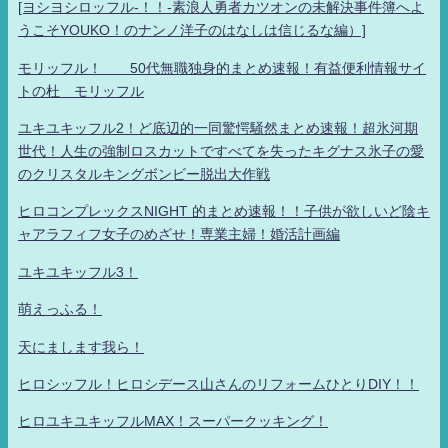
[ヨシヨシロッフル-！！-素浪人勇者カツオンの未解決事件簿へよ
うこそYOUKO！のナンノ洋子のはなしは信じるな編）]
モリッフル！ 50代無職独身的まとめ速報！有益便利情報サイ
トの杜 モリッフル
ユキユキッフル2！ど底辺的一同驚愕騒然まとめ速報！超氷河期
世代！人生の強制ロスカットですべてを失ったキグナス氷子の愛
のクリスタルキングボンビー脱出大作戦
ヒロコンプレックスNIGHT 的まとめ速報！！子供が欲しいど陰キ
ャアラフィフ女子のめざせ！専業主婦！婚活計画編
ユキユキッフル3！
萌えっふる！
天にまします我ら！
ヒロシッフル！ヒロシデース山さんのリフォームひとりDIY！！
ヒロユキユキッフルMAX！スーパークッキング！