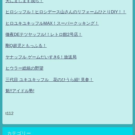
天にまします我ら！
ヒロシッフル！ヒロシデース山さんのリフォームひとりDIY！！
ヒロユキユキッフルMAX！スーパークッキング！
徹夜DEテツヤッフル!！レトロ館2号店！
剛Q超児ともっふる！
ヤナッフル ゲームだいすき6！放送局
ヒウラー総統の野望
三代目 ユキユキッフル 花のひうら組! 見参！
魁!!アイドル塾!
t112
カテゴリー