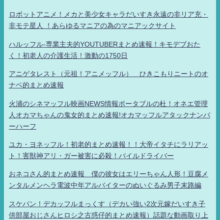
ロボットアニメ！メカと美少女キャラだいすき永遠の非リア充・
非モテ星人 ！あらゆるマニアの為のマニアックサイト
ハルッフル-専業主夫的YOUTUBERまとめ速報！キモデブおた
く！初老人の介護生活！激動の1750日
アニゲタレスト（元祖！アニメッフル） ひきこもりニートのオ
ナベ的まとめ速報
火浦のシネマッフル映画NEWS情報ポータブルの杜！オネエ管理
人オカマちゃんの鬼女的まとめ速報!オカマッフルアタックナンバ
ーハーフ
ユカ・ヨネッフル！初老的まとめ速報！！大帝イタチにラリアッ
ト！害獣神アリ・ガー被害に必殺！パイルドライバー
おネコさん的まとめ速報 僕の彼女はエリーちゃん人形！豆腐メ
ンタルメンヘラ電波中年アルバイターのぬいぐるみ男子末路編
スケバン！デカッフルまっくす（デカい強い2次元嫁だいすき子
供部屋おじさんヒロシ之古惑仔的まとめ速報）話題な動画取り上