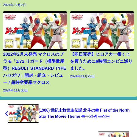
2024年12月2日
2022年2月末発売 マクロスのプ
【即日完売】ヒロアカ一番くじ
ラモ「1/72 リガード（標準量産
を買うために6時間コンビニ巡り
型）REGULT STANDARD TYPE
ました。
ハセガワ」開封・組立・レビュ
2024年11月29日
ー / 超時空要塞マクロス
2024年11月30日
(1986) 世紀末救世主伝説 北斗の拳 Fist of the North
Star The Movie Theme 북두의권 극장판