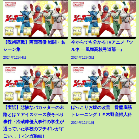
【呪術廻戦】両面宿儺 戦闘・名
今からでも分かるTVアニメ『ツ
シーン集
ルネ ―風舞高校弓道部―』
2024年12月4日
2024年12月3日
【実話】悲惨なバカッターの末
ぽっこりお腹の改善 骨盤底筋
路とは？アイスケース寝そべり
トレーニング！＃木野産婦人科
事件・冷蔵庫侵入事件の学生が
2024年12月1日
通っていた学校のブチギレがす
ごい…（マンガ動画）