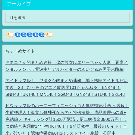
アーカイブ
おすすめサイト
おネコさん的まとめ速報 僕の彼女はエリーちゃん人形！豆腐メ
ンタルメンヘラ電波中年アルバイターのぬいぐるみ男子末路編
アイドッフル！ ワタクシ的まとめ速報 地下格闘アイドルだい
すき！23 ひうらのアニメ放送局101ちゃんねる BNK48 ！
SNH48！JKT48！MNL48！SGO48！GNZ48！STU48！SKE48
ヒウラッフルのハーニーフィニッシュゴミ屋敷補完計画 ＜必殺！
生前整理人！孤立し孤独死からの～特殊清掃・遺品整理への道F
完結編＞ キャッシング計1500万返済：厨二病借金3500万円！う
つ病統合失調症14年生HKT46！！9期研究生、最後のサイト！全
米が泣いた！認知症鬱病60代のラストサイト絶賛！公開中