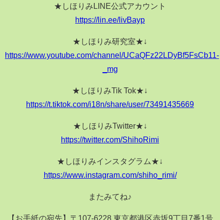
★しほりみLINE公式アカウント
https://lin.ee/livBayp
★しほりみ研究室★↓
https://www.youtube.com/channel/UCaQFz22LDyBf5FsCb11-
_mg
★しほりみTik Tok★↓
https://t.tiktok.com/i18n/share/user/73491435669
★しほりみTwitter★↓
https://twitter.com/ShihoRimi
★しほりみインスタグラム★↓
https://www.instagram.com/shiho_rimi/
またみてね♪
【お手紙の宛先】〒107-6228 東京都港区赤坂9丁目7番1号