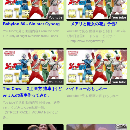
You tube
You tube
Babylon 86 - Sinister Cyborg
「メアリと魔女の花」予告2
You tubeで見る 動画内容 From the new
You tubeで見る 動画内容 公開日：2017年
E.P Only at Night Available from iTunes ...
7月8日全国ロードショー 公式サイ
ト:http://www.maryflower.jp ...
You tube
You tube
The Crew® 2_[ 東方 痛車 ]うど
ハイキューおもしれー
みょんの痛車作ってみた。
You tubeで見る 動画内容 おもしれー...
You tubeで見る 動画内容 鈴仙ver、妖夢
ver、うどみょんver配布一覧。
【STREET RACE】 ACURA NSX(うど
み...