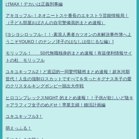
げMAX！デカいは正義刑事編
アキヨッフル-！ネオニートスケ番長のエキストラ芸能情報局！
（子ども部屋おばさんの自宅警備員的まとめ速報）
[ヨシヨシロッフル-！！-素浪人勇者カツオンの未解決事件簿へよ
うこそYOUKO！のナンノ洋子のはなしは信じるな編）]
モリッフル！ 50代無職独身的まとめ速報！有益便利情報サイ
トの杜 モリッフル
ユキユキッフル2！ど底辺的一同驚愕騒然まとめ速報！超氷河期
世代！人生の強制ロスカットですべてを失ったキグナス氷子の愛
のクリスタルキングボンビー脱出大作戦
ヒロコンプレックスNIGHT 的まとめ速報！！子供が欲しいど陰キ
ャアラフィフ女子のめざせ！専業主婦！婚活計画編
ユキユキッフル3！
萌えっふる！