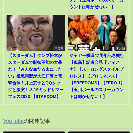
ウントは叩かせない！】
未分類
未分類
【スターダム】ダンプ松本が
ジャガー横田47周年記念興行
スターダムで制御不能の大暴
【孤高】記者会見【ディア
れ！『みんな血だるまにした
ナ】【ストロングスタイルプ
い』極悪同盟が大江戸隊と電
ロレス】【プロミネンス】
撃合体！井上京子とQQタッ
【FREEDOMS】【ZERO 1】
グと激突！-8.19ミッドサマー
【玉川ボールのスリーカウン
フェス2023-【STARDOM】
トは叩かせない！】
You tube
の関連記事