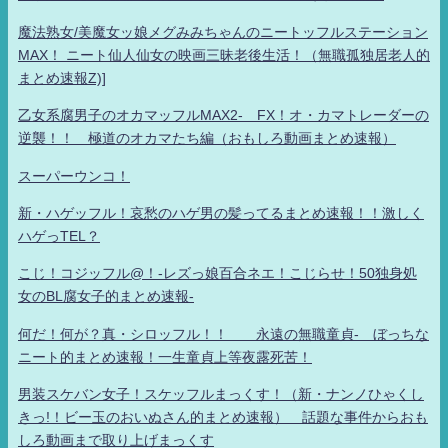
魔法熟女/美魔女ッ娘メグみみちゃんのニートッフルステーション
MAX！ ニート仙人仙女の映画三昧老後生活！（無職孤独居老人的
まとめ速報Z)]
乙女系腐男子のオカマッフルMAX2- FX！オ・カマトレーダーの
逆襲！！ 極道のオカマたち編（おもしろ動画まとめ速報）
スーパーウンコ！
新・ハゲッフル！哀愁のハゲ男の髪ってるまとめ速報！！激しく
ハゲっTEL？
こじ！コジッフル@！-レズっ娘百合ネエ！こじらせ！50独身処
女のBL腐女子的まとめ速報-
何だ！何が？真・シロッフル！！ 永遠の無職童貞- ぼっちな
ニート的まとめ速報！一生童貞上等夜露死苦！
男装スケバン女子！スケッフルまっくす！（新・ナンノひゃくし
きっ!！ビー玉のおいぬさん的まとめ速報） 話題な事件からおも
しろ動画まで取り上げまっくす