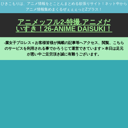
ひきこもりは、アニメ情報をとことんまとめる欲張りサイト！ネット中から
アニメ情報集めまくるぜぇぇぇっとZプラス！
アニメッフル2-特撮.アニメだ
いすき！26-ANIME DAISUKI！
-腐女子プロレス＜お客様皆様が掲載の記事等へアクセス、閲覧、こちら
のサービスを利用される事でかろうじて運営できています＞本日は足元
が悪い中ご足労頂き誠に有難うございます。