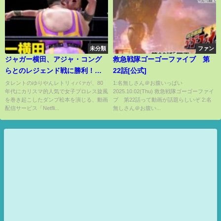
未分類
ファン
ジャガー横田、アジャ・コング
救急戦隊ゴーゴーファイブ 第
らとのレジェンド戦に勝利！
22話[公式]
Netflixシリーズ「極悪女王」×ク
タレントのゆりやんレトリィバァが、80
1:名無しさん＠お腹いっぱい
年代にカリスマ的人気で女子プロレス旋風
2025.10.02(Thu) 救急戦隊ゴーゴーファイ
ラッシュギャルズ 40周年アニバ
を巻き起こしたダンプ松本を演じる、動画
ブ 第22話って動画が話題らしいぞ 2:名
ーサリーSPライブ
配信サービス「Netfli...
無しさん＠お腹い...