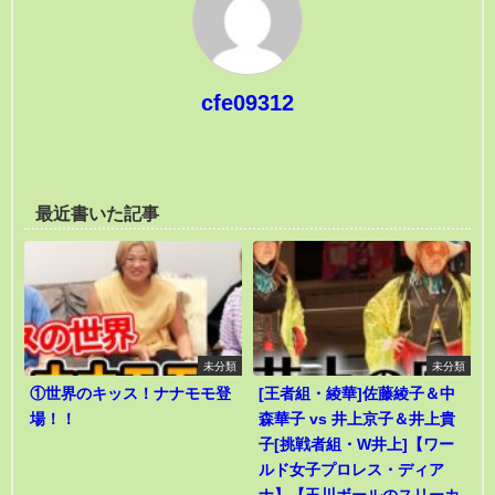
cfe09312
最近書いた記事
未分類
未分類
①世界のキッス！ナナモモ登
[王者組・綾華]佐藤綾子＆中
場！！
森華子 vs 井上京子＆井上貴
子[挑戦者組・W井上]【ワー
ルド女子プロレス・ディア
ナ】【玉川ボールのスリーカ