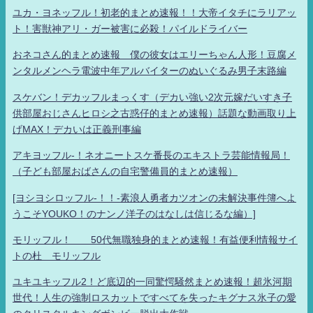
ユカ・ヨネッフル！初老的まとめ速報！！大帝イタチにラリアッ
ト！害獣神アリ・ガー被害に必殺！パイルドライバー
おネコさん的まとめ速報 僕の彼女はエリーちゃん人形！豆腐メ
ンタルメンヘラ電波中年アルバイターのぬいぐるみ男子末路編
スケバン！デカッフルまっくす（デカい強い2次元嫁だいすき子
供部屋おじさんヒロシ之古惑仔的まとめ速報）話題な動画取り上
げMAX！デカいは正義刑事編
アキヨッフル-！ネオニートスケ番長のエキストラ芸能情報局！
（子ども部屋おばさんの自宅警備員的まとめ速報）
[ヨシヨシロッフル-！！-素浪人勇者カツオンの未解決事件簿へよ
うこそYOUKO！のナンノ洋子のはなしは信じるな編）]
モリッフル！ 50代無職独身的まとめ速報！有益便利情報サイ
トの杜 モリッフル
ユキユキッフル2！ど底辺的一同驚愕騒然まとめ速報！超氷河期
世代！人生の強制ロスカットですべてを失ったキグナス氷子の愛