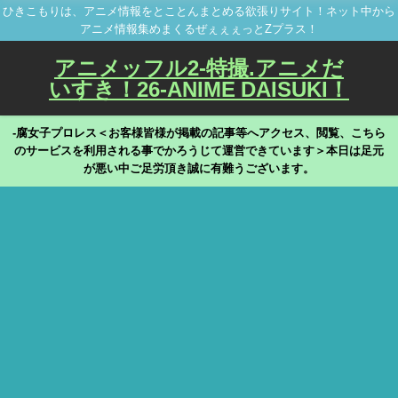
ひきこもりは、アニメ情報をとことんまとめる欲張りサイト！ネット中から
アニメ情報集めまくるぜぇぇぇっとZプラス！
アニメッフル2-特撮.アニメだ
いすき！26-ANIME DAISUKI！
-腐女子プロレス＜お客様皆様が掲載の記事等へアクセス、閲覧、こちら
のサービスを利用される事でかろうじて運営できています＞本日は足元
が悪い中ご足労頂き誠に有難うございます。