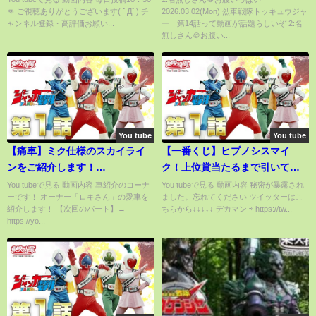
👊 ご視聴ありがとうございます( ﾟДﾟ) チ
2026.03.02(Mon) 烈車戦隊トッキュウジャ
ャンネル登録・高評価お願い...
ー 第14話って動画が話題らしいぞ 2:名
無しさん＠お腹い...
You tube
You tube
【痛車】ミク仕様のスカイライ
【一番くじ】ヒプノシスマイ
ンをご紹介します！
ク！上位賞当たるまで引いてや
#2【NISSAN】/SKYLINE/ニス
るぜ！あ、RAP対決あります。
You tubeで見る 動画内容 車紹介のコーナ
You tubeで見る 動画内容 秘密が暴露され
ーです！ オーナー「ロキさん」の愛車を
ました。忘れてください ツイッターはこ
モ/スポーツカー/カスタム/uras/
（一番くじ、ヒプノシスマイ
紹介します！ 【次回のパート】→
ちらから↓↓↓↓↓ デカマン ⇨ https://tw...
加速/ER34/日産
ク、ヒプマイ、一番賞）
https://yo...