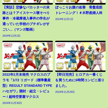
【実話】悲惨なバカッターの末
ぽっこりお腹の改善 骨盤底筋
路とは？アイスケース寝そべり
トレーニング！＃木野産婦人科
事件・冷蔵庫侵入事件の学生が
2024年12月1日
通っていた学校のブチギレがす
ごい…（マンガ動画）
2024年12月2日
2022年2月末発売 マクロスのプ
【即日完売】ヒロアカ一番くじ
ラモ「1/72 リガード（標準量産
を買うために6時間コンビニ巡り
型）REGULT STANDARD TYPE
ました。
ハセガワ」開封・組立・レビュ
2024年11月29日
ー / 超時空要塞マクロス
2024年11月30日