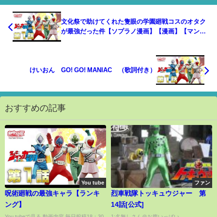
文化祭で助けてくれた隻眼の学園廻戦コスのオタク
が最強だった件【ソプラノ漫画】【漫画】【マンガ
動画】【アニメ】
けいおん GO! GO! MANIAC （歌詞付き）
おすすめの記事
You tube
ファン
呪術廻戦の最強キャラ【ランキ
烈車戦隊トッキュウジャー 第
ング】
14話[公式]
You tubeで見る 動画内容 毎日投稿18：30
1:名無しさん＠お腹いっぱい