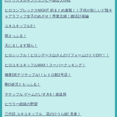
のクリスタルキングボンビー脱出大作戦
ヒロコンプレックスNIGHT 的まとめ速報！！子供が欲しいど陰キ
ャアラフィフ女子のめざせ！専業主婦！婚活計画編
ユキユキッフル3！
萌えっふる！
天にまします我ら！
ヒロシッフル！ヒロシデース山さんのリフォームひとりDIY！！
ヒロユキユキッフルMAX！スーパークッキング！
徹夜DEテツヤッフル!！レトロ館2号店！
剛Q超児ともっふる！
ヤナッフル ゲームだいすき6！放送局
ヒウラー総統の野望
三代目 ユキユキッフル 花のひうら組! 見参！