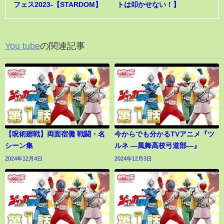
フェス2023-【STARDOM】
トは叩かせない！】
You tube
の関連記事
【呪術廻戦】両面宿儺 戦闘・名
今からでも分かるTVアニメ『ツ
シーン集
ルネ ―風舞高校弓道部―』
2024年12月4日
2024年12月3日