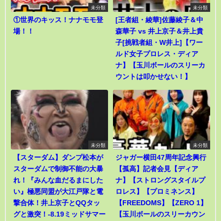
未分類
未分類
①世界のキッス！ナナモモ登
[王者組・綾華]佐藤綾子＆中
場！！
森華子 vs 井上京子＆井上貴
子[挑戦者組・W井上]【ワー
ルド女子プロレス・ディア
ナ】【玉川ボールのスリーカ
ウントは叩かせない！】
未分類
未分類
【スターダム】ダンプ松本が
ジャガー横田47周年記念興行
スターダムで制御不能の大暴
【孤高】記者会見【ディア
れ！『みんな血だるまにした
ナ】【ストロングスタイルプ
い』極悪同盟が大江戸隊と電
ロレス】【プロミネンス】
撃合体！井上京子とQQタッ
【FREEDOMS】【ZERO 1】
グと激突！-8.19ミッドサマー
【玉川ボールのスリーカウン