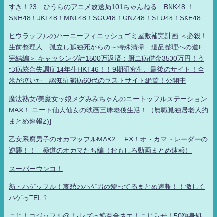
すき！23 ひうらのアニメ放送局101ちゃんねる BNK48 ！
SNH48！JKT48！MNL48！SGO48！GNZ48！STU48！SKE48
ヒウラッフルのハーニーフィニッシュゴミ屋敷補完計画 ＜必殺！
生前整理人！孤立し孤独死からの～特殊清掃・遺品整理への道F
完結編＞ キャッシング計1500万返済：厨二病借金3500万円！う
つ病統合失調症14年生HKT46！！9期研究生、最後のサイト！全
米が泣いた！認知症鬱病60代のラストサイト絶賛！公開中
魔法熟女/美魔女ッ娘メグみみちゃんのニートッフルステーション
MAX！ ニート仙人仙女の映画三昧老後生活！（無職孤独居老人的
まとめ速報Z)]
乙女系腐男子のオカマッフルMAX2- FX！オ・カマトレーダーの
逆襲！！ 極道のオカマたち編（おもしろ動画まとめ速報）
スーパーウンコ！
新・ハゲッフル！哀愁のハゲ男の髪ってるまとめ速報！！激しく
ハゲっTEL？
こじ！コジッフル@！-レズっ娘百合ネエ！こじらせ！50独身処