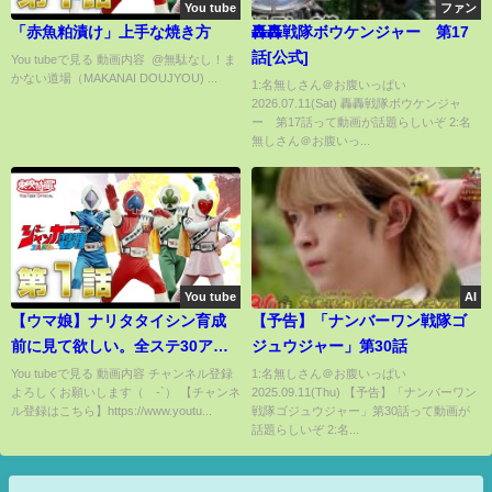
You tube
ファン
「赤魚粕漬け」上手な焼き方
轟轟戦隊ボウケンジャー 第17
話[公式]
You tubeで見る 動画内容 ​ @無駄なし！ま
かない道場（MAKANAI DOUJYOU) ​...
1:名無しさん＠お腹いっぱい
2026.07.11(Sat) 轟轟戦隊ボウケンジャ
ー 第17話って動画が話題らしいぞ 2:名
無しさん＠お腹いっ...
You tube
AI
【ウマ娘】ナリタタイシン育成
【予告】「ナンバーワン戦隊ゴ
前に見て欲しい。全ステ30アッ
ジュウジャー」第30話
プ（理想値）の神イベについて
You tubeで見る 動画内容 チャンネル登録
1:名無しさん＠お腹いっぱい
よろしくお願いします（´-`） 【チャンネ
2025.09.11(Thu) 【予告】「ナンバーワン
解説
ル登録はこちら】https://www.youtu...
戦隊ゴジュウジャー」第30話って動画が
話題らしいぞ 2:名...