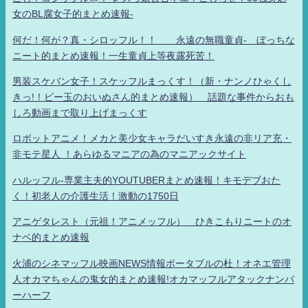
女のBL腐女子的まとめ速報-
何だ！何が？真・シロッフル！！ 永遠の無職童貞- ぼっちな
ニート的まとめ速報！一生童貞上等夜露死苦！
男装スケバン女子！スケッフルまっくす！（新・ナンノひゃくし
きっ!！ビー玉のおいぬさん的まとめ速報） 話題な事件からおも
しろ動画まで取り上げまっくす
ロボットアニメ！メカと美少女キャラだいすき永遠の非リア充・
非モテ星人 ！あらゆるマニアの為のマニアックサイト
ハルッフル-専業主夫的YOUTUBERまとめ速報！キモデブおた
く！初老人の介護生活！激動の1750日
アニゲタレスト（元祖！アニメッフル） ひきこもりニートのオ
ナベ的まとめ速報
火浦のシネマッフル映画NEWS情報ポータブルの杜！オネエ管理
人オカマちゃんの鬼女的まとめ速報!オカマッフルアタックナンバ
ーハーフ