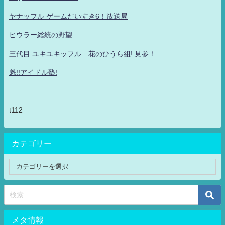
ヤナッフル ゲームだいすき6！放送局
ヒウラー総統の野望
三代目 ユキユキッフル 花のひうら組! 見参！
魁!!アイドル塾!
t112
カテゴリー
メタ情報