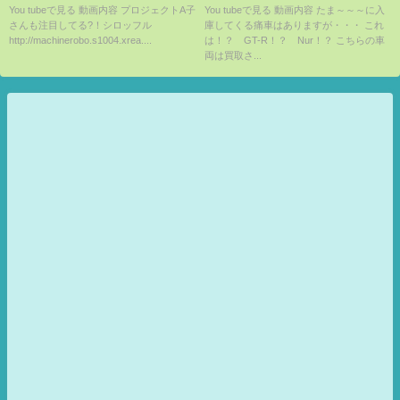
く動画！/
You tubeで見る 動画内容 プロジェクトA子
You tubeで見る 動画内容 たま～～～に入
さんも注目してる?！シロッフル
庫してくる痛車はありますが・・・ これ
http://machinerobo.s1004.xrea....
は！？ GT-R！？ Nur！？ こちらの車
両は買取さ...