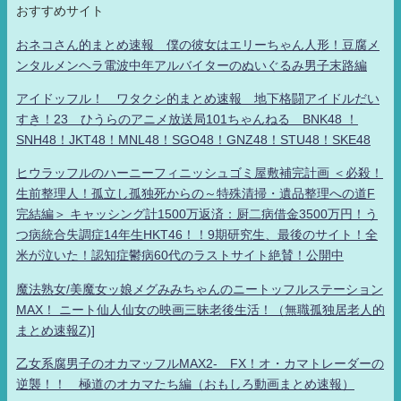
おすすめサイト
おネコさん的まとめ速報 僕の彼女はエリーちゃん人形！豆腐メ
ンタルメンヘラ電波中年アルバイターのぬいぐるみ男子末路編
アイドッフル！ ワタクシ的まとめ速報 地下格闘アイドルだい
すき！23 ひうらのアニメ放送局101ちゃんねる BNK48 ！
SNH48！JKT48！MNL48！SGO48！GNZ48！STU48！SKE48
ヒウラッフルのハーニーフィニッシュゴミ屋敷補完計画 ＜必殺！
生前整理人！孤立し孤独死からの～特殊清掃・遺品整理への道F
完結編＞ キャッシング計1500万返済：厨二病借金3500万円！う
つ病統合失調症14年生HKT46！！9期研究生、最後のサイト！全
米が泣いた！認知症鬱病60代のラストサイト絶賛！公開中
魔法熟女/美魔女ッ娘メグみみちゃんのニートッフルステーション
MAX！ ニート仙人仙女の映画三昧老後生活！（無職孤独居老人的
まとめ速報Z)]
乙女系腐男子のオカマッフルMAX2- FX！オ・カマトレーダーの
逆襲！！ 極道のオカマたち編（おもしろ動画まとめ速報）