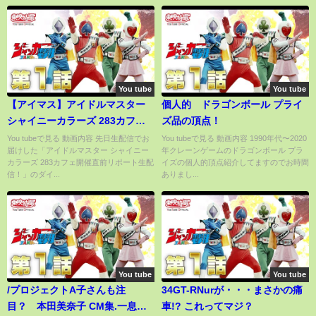
You tube
You tube
【アイマス】アイドルマスター
個人的 ドラゴンボール プライ
シャイニーカラーズ 283カフェ
ズ品の頂点！
生配信ダイジェスト【アイドル
You tubeで見る 動画内容 先日生配信でお
You tubeで見る 動画内容 1990年代〜2020
届けした「アイドルマスター シャイニー
年クレーンゲームのドラゴンボール プラ
マスター】
カラーズ 283カフェ開催直前リポート生配
イズの個人的頂点紹介してますのでお時間
信！」のダイ...
ありまし...
You tube
You tube
/プロジェクトA子さんも注
34GT-RNurが・・・まさかの痛
目？ 本田美奈子 CM集.一息つ
車!? これってマジ？