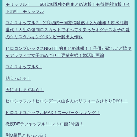
モリッフル！ 50代無職独身的まとめ速報！有益便利情報サイ
トの杜 モリッフル
ユキユキッフル2！ど底辺的一同驚愕騒然まとめ速報！超氷河期
世代！人生の強制ロスカットですべてを失ったキグナス氷子の愛
のクリスタルキングボンビー脱出大作戦
ヒロコンプレックスNIGHT 的まとめ速報！！子供が欲しいど陰キ
ャアラフィフ女子のめざせ！専業主婦！婚活計画編
ユキユキッフル3！
萌えっふる！
天にまします我ら！
ヒロシッフル！ヒロシデース山さんのリフォームひとりDIY！！
ヒロユキユキッフルMAX！スーパークッキング！
徹夜DEテツヤッフル!！レトロ館2号店！
剛Q超児ともっふる！