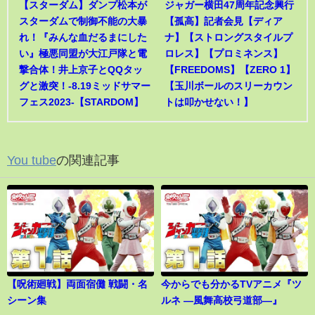
【スターダム】ダンプ松本が
ジャガー横田47周年記念興行
スターダムで制御不能の大暴
【孤高】記者会見【ディア
れ！『みんな血だるまにした
ナ】【ストロングスタイルプ
い』極悪同盟が大江戸隊と電
ロレス】【プロミネンス】
撃合体！井上京子とQQタッ
【FREEDOMS】【ZERO 1】
グと激突！-8.19ミッドサマー
【玉川ボールのスリーカウン
フェス2023-【STARDOM】
トは叩かせない！】
You tube
の関連記事
【呪術廻戦】両面宿儺 戦闘・名
今からでも分かるTVアニメ『ツ
シーン集
ルネ ―風舞高校弓道部―』