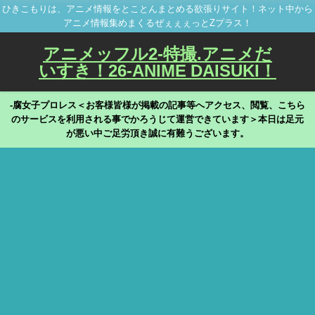
ひきこもりは、アニメ情報をとことんまとめる欲張りサイト！ネット中から
アニメ情報集めまくるぜぇぇぇっとZプラス！
アニメッフル2-特撮.アニメだ
いすき！26-ANIME DAISUKI！
-腐女子プロレス＜お客様皆様が掲載の記事等へアクセス、閲覧、こちら
のサービスを利用される事でかろうじて運営できています＞本日は足元
が悪い中ご足労頂き誠に有難うございます。