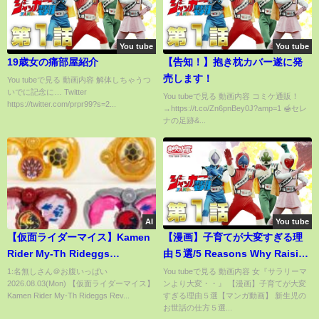
You tube
You tube
19歳女の痛部屋紹介
【告知！】抱き枕カバー遂に発
売します！
You tubeで見る 動画内容 解体しちゃうつ
いでに記念に… Twitter
You tubeで見る 動画内容 コミケ通販！
https://twitter.com/prpr99?s=2...
→https://t.co/Zn6pnBey0J?amp=1 🍯セレ
ナの足跡&...
AI
You tube
【仮面ライダーマイス】Kamen
【漫画】子育てが大変すぎる理
Rider My-Th Rideggs
由５選/5 Reasons Why Raising
Review！Gold Hedgehog
Children Is Too Hard【マンガ
1:名無しさん＠お腹いっぱい
You tubeで見る 動画内容 女『サラリーマ
2026.08.03(Mon) 【仮面ライダーマイス】
ンより大変・・』 【漫画】子育てが大変
Rideggs！仮面ライダーマイス
動画】
Kamen Rider My-Th Rideggs Rev...
すぎる理由５選【マンガ動画】 新生児の
のライドエグズレビュー！金の
お世話の仕方５選...
ハリネズミ！