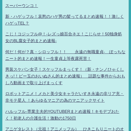
スーパーウンコ！
新・ハゲッフル！哀愁のハゲ男の髪ってるまとめ速報！！激しく
ハゲっTEL？
こじ！コジッフル@！-レズっ娘百合ネエ！こじらせ！50独身処
女のBL腐女子的まとめ速報-
何だ！何が？真・シロッフル！！ 永遠の無職童貞- ぼっちな
ニート的まとめ速報！一生童貞上等夜露死苦！
男装スケバン女子！スケッフルまっくす！（新・ナンノひゃくし
きっ!！ビー玉のおいぬさん的まとめ速報） 話題な事件からおも
しろ動画まで取り上げまっくす
ロボットアニメ！メカと美少女キャラだいすき永遠の非リア充・
非モテ星人 ！あらゆるマニアの為のマニアックサイト
ハルッフル-専業主夫的YOUTUBERまとめ速報！キモデブおた
く！初老人の介護生活！激動の1750日
アニゲタレスト（元祖！アニメッフル） ひきこもりニートのオ