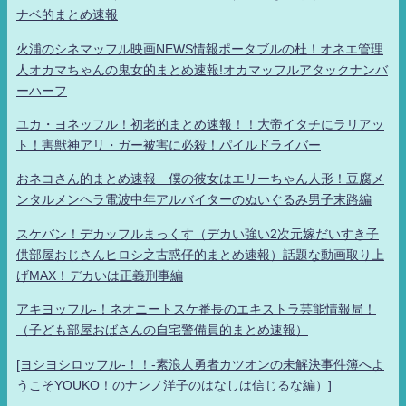
ナベ的まとめ速報
火浦のシネマッフル映画NEWS情報ポータブルの杜！オネエ管理
人オカマちゃんの鬼女的まとめ速報!オカマッフルアタックナンバ
ーハーフ
ユカ・ヨネッフル！初老的まとめ速報！！大帝イタチにラリアッ
ト！害獣神アリ・ガー被害に必殺！パイルドライバー
おネコさん的まとめ速報 僕の彼女はエリーちゃん人形！豆腐メ
ンタルメンヘラ電波中年アルバイターのぬいぐるみ男子末路編
スケバン！デカッフルまっくす（デカい強い2次元嫁だいすき子
供部屋おじさんヒロシ之古惑仔的まとめ速報）話題な動画取り上
げMAX！デカいは正義刑事編
アキヨッフル-！ネオニートスケ番長のエキストラ芸能情報局！
（子ども部屋おばさんの自宅警備員的まとめ速報）
[ヨシヨシロッフル-！！-素浪人勇者カツオンの未解決事件簿へよ
うこそYOUKO！のナンノ洋子のはなしは信じるな編）]