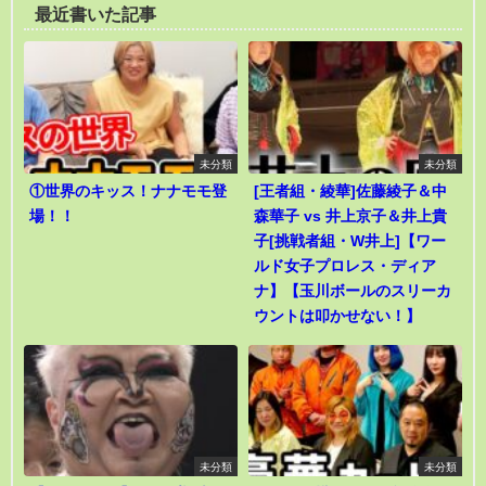
最近書いた記事
未分類
未分類
①世界のキッス！ナナモモ登
[王者組・綾華]佐藤綾子＆中
場！！
森華子 vs 井上京子＆井上貴
子[挑戦者組・W井上]【ワー
ルド女子プロレス・ディア
ナ】【玉川ボールのスリーカ
ウントは叩かせない！】
未分類
未分類