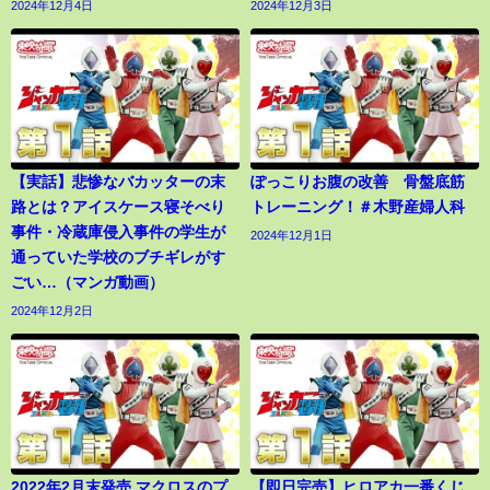
2024年12月4日
2024年12月3日
【実話】悲惨なバカッターの末
ぽっこりお腹の改善 骨盤底筋
路とは？アイスケース寝そべり
トレーニング！＃木野産婦人科
事件・冷蔵庫侵入事件の学生が
2024年12月1日
通っていた学校のブチギレがす
ごい…（マンガ動画）
2024年12月2日
2022年2月末発売 マクロスのプ
【即日完売】ヒロアカ一番くじ