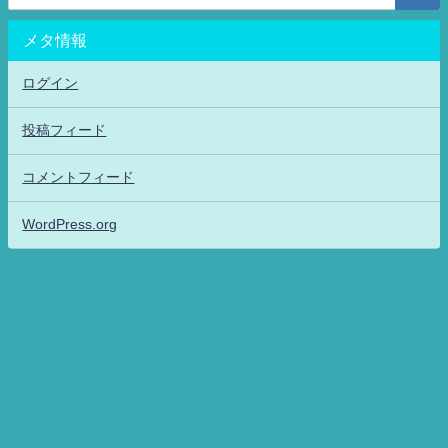
メタ情報
ログイン
投稿フィード
コメントフィード
WordPress.org
アニメッフル2-特撮.アニメだいすき！26-ANIME DAISUKI！ All Rights
Reserved.