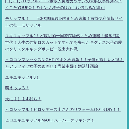
[ヨシヨシロッフル-！！-素浪人勇者カツオンの未解決事件簿へよ
うこそYOUKO！のナンノ洋子のはなしは信じるな編）]
モリッフル！ 50代無職独身的まとめ速報！有益便利情報サイ
トの杜 モリッフル
ユキユキッフル2！ど底辺的一同驚愕騒然まとめ速報！超氷河期
世代！人生の強制ロスカットですべてを失ったキグナス氷子の愛
のクリスタルキングボンビー脱出大作戦
ヒロコンプレックスNIGHT 的まとめ速報！！子供が欲しいど陰キ
ャアラフィフ女子のめざせ！専業主婦！婚活計画編
ユキユキッフル3！
萌えっふる！
天にまします我ら！
ヒロシッフル！ヒロシデース山さんのリフォームひとりDIY！！
ヒロユキユキッフルMAX！スーパークッキング！