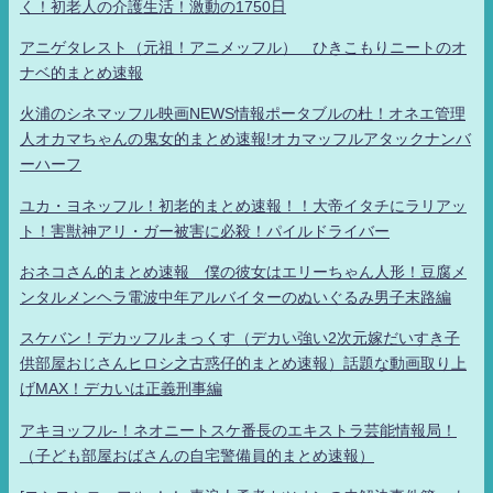
く！初老人の介護生活！激動の1750日
アニゲタレスト（元祖！アニメッフル） ひきこもりニートのオ
ナベ的まとめ速報
火浦のシネマッフル映画NEWS情報ポータブルの杜！オネエ管理
人オカマちゃんの鬼女的まとめ速報!オカマッフルアタックナンバ
ーハーフ
ユカ・ヨネッフル！初老的まとめ速報！！大帝イタチにラリアッ
ト！害獣神アリ・ガー被害に必殺！パイルドライバー
おネコさん的まとめ速報 僕の彼女はエリーちゃん人形！豆腐メ
ンタルメンヘラ電波中年アルバイターのぬいぐるみ男子末路編
スケバン！デカッフルまっくす（デカい強い2次元嫁だいすき子
供部屋おじさんヒロシ之古惑仔的まとめ速報）話題な動画取り上
げMAX！デカいは正義刑事編
アキヨッフル-！ネオニートスケ番長のエキストラ芸能情報局！
（子ども部屋おばさんの自宅警備員的まとめ速報）