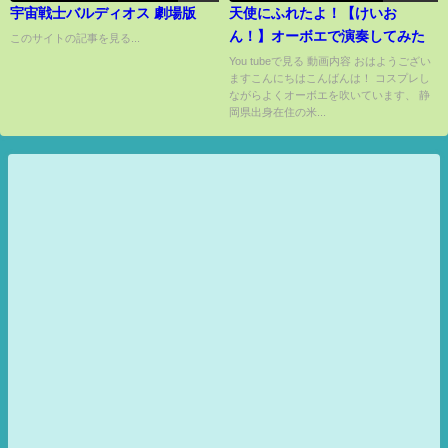
宇宙戦士バルディオス 劇場版
天使にふれたよ！【けいお
ん！】オーボエで演奏してみた
このサイトの記事を見る...
You tubeで見る 動画内容 おはようござい
ますこんにちはこんばんは！ コスプレし
ながらよくオーボエを吹いています、 静
岡県出身在住の米...