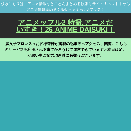
ひきこもりは、アニメ情報をとことんまとめる欲張りサイト！ネット中から
アニメ情報集めまくるぜぇぇぇっとZプラス！
アニメッフル2-特撮.アニメだ
いすき！26-ANIME DAISUKI！
-腐女子プロレス＜お客様皆様が掲載の記事等へアクセス、閲覧、こちら
のサービスを利用される事でかろうじて運営できています＞本日は足元
が悪い中ご足労頂き誠に有難うございます。