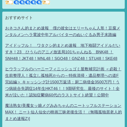
おすすめサイト
おネコさん的まとめ速報 僕の彼女はエリーちゃん人形！豆腐メ
ンタルメンヘラ電波中年アルバイターのぬいぐるみ男子末路編
アイドッフル！ ワタクシ的まとめ速報 地下格闘アイドルだい
すき！23 ひうらのアニメ放送局101ちゃんねる BNK48 ！
SNH48！JKT48！MNL48！SGO48！GNZ48！STU48！SKE48
ヒウラッフルのハーニーフィニッシュゴミ屋敷補完計画 ＜必殺！
生前整理人！孤立し孤独死からの～特殊清掃・遺品整理への道F
完結編＞ キャッシング計1500万返済：厨二病借金3500万円！う
つ病統合失調症14年生HKT46！！9期研究生、最後のサイト！全
米が泣いた！認知症鬱病60代のラストサイト絶賛！公開中
魔法熟女/美魔女ッ娘メグみみちゃんのニートッフルステーション
MAX！ ニート仙人仙女の映画三昧老後生活！（無職孤独居老人的
まとめ速報Z)]