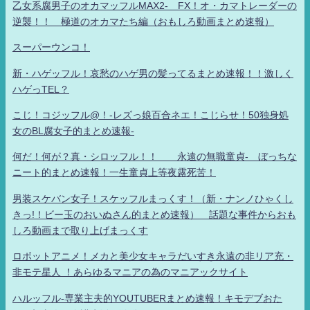
乙女系腐男子のオカマッフルMAX2- FX！オ・カマトレーダーの
逆襲！！ 極道のオカマたち編（おもしろ動画まとめ速報）
スーパーウンコ！
新・ハゲッフル！哀愁のハゲ男の髪ってるまとめ速報！！激しく
ハゲっTEL？
こじ！コジッフル@！-レズっ娘百合ネエ！こじらせ！50独身処
女のBL腐女子的まとめ速報-
何だ！何が？真・シロッフル！！ 永遠の無職童貞- ぼっちな
ニート的まとめ速報！一生童貞上等夜露死苦！
男装スケバン女子！スケッフルまっくす！（新・ナンノひゃくし
きっ!！ビー玉のおいぬさん的まとめ速報） 話題な事件からおも
しろ動画まで取り上げまっくす
ロボットアニメ！メカと美少女キャラだいすき永遠の非リア充・
非モテ星人 ！あらゆるマニアの為のマニアックサイト
ハルッフル-専業主夫的YOUTUBERまとめ速報！キモデブおた