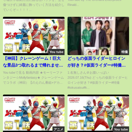
傷つけずに綺麗に飾っていく方法を紹介し
Rinald...
ていくぞ～！！！...
You tube
特撮
【神回】クレーンゲーム！巨大
どっちの仮面ライダーヒロイン
な景品3つ取れるまで帰れませ
が好き？#仮面ライダー#特撮
ん？総額いくら…【のえのん番
#tokusatsu#kamenrider#shorts
You tubeで見る 動画内容 ★モーリーファ
1:名無しさん＠お腹いっぱい
ンタジー☆Mollyfantasy★ クレーンゲーム
2026.07.16(Thu) どっちの仮面ライダーヒ
組】
でコラボ（神回）【のえのん番組×デカ...
ロインが好き？#仮面ライダー#特撮
#tokusatsu#k...
アニメ
You tube