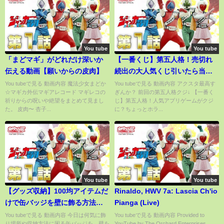
You tube
You tube
「まどマギ」がどれだけ深いか
【一番くじ】第五人格！売切れ
伝える動画【願いからの皮肉】
続出の大人気くじ引いたら当た
りだらけ！？（一番くじ、一番
You tubeで見る 動画内容 魔法少女まどか
You tubeで見る 動画内容 アクスタ最高す
☆マギカ外伝マギアレコード マギレコの
ぎんか？ 前回の第五人格クジ↓ 【一番く
賞、第五人格）
祈りからの呪いや絶望をまとめて見まし
じ】第五人格！人気アプリゲームがクジ
た。 皮肉〜 杏子...
に？ちょっとホラ...
You tube
You tube
【グッズ収納】100均アイテムだ
Rinaldo, HWV 7a: Lascia Ch'io
けで缶バッジを壁に飾る方法！
Pianga (Live)
賃貸OK！【オタク】
You tubeで見る 動画内容 今日は何気に飾
You tubeで見る 動画内容 Provided to
り場所や収納方法に困る缶バッジを、壁を
YouTube by The Orchard Enterprises