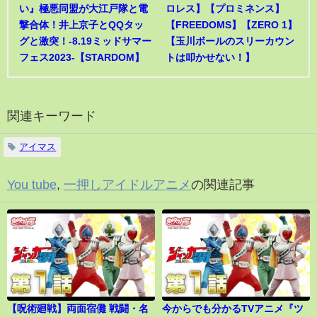
い』極悪同盟が大江戸隊と電
ロレス】【プロミネンス】
撃合体！井上京子とQQタッ
【FREEDOMS】【ZERO 1】
グと激突！-8.19ミッドサマー
【玉川ボールのスリーカウン
フェス2023-【STARDOM】
トは叩かせない！】
関連キーワード
アイマス
You tube
,
一押しアイドルアニメ
の関連記事
【呪術廻戦】両面宿儺 戦闘・名
今からでも分かるTVアニメ『ツ