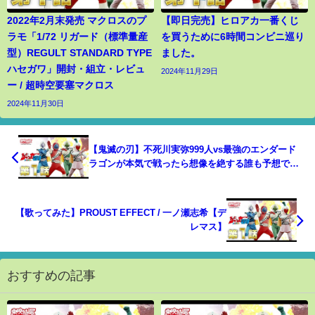
2022年2月末発売 マクロスのプ
【即日完売】ヒロアカ一番くじ
ラモ「1/72 リガード（標準量産
を買うために6時間コンビニ巡り
型）REGULT STANDARD TYPE
ました。
ハセガワ」開封・組立・レビュ
2024年11月29日
ー / 超時空要塞マクロス
2024年11月30日
【鬼滅の刃】不死川実弥999人vs最強のエンダード
ラゴンが本気で戦ったら想像を絶する誰も予想でき
ない結果になったんだがwwww これはすごい戦い
に。。【マインクラフト/Minecraft:】
【歌ってみた】PROUST EFFECT / 一ノ瀬志希【デ
レマス】
おすすめの記事