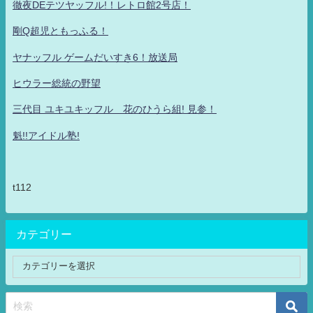
徹夜DEテツヤッフル!！レトロ館2号店！
剛Q超児ともっふる！
ヤナッフル ゲームだいすき6！放送局
ヒウラー総統の野望
三代目 ユキユキッフル 花のひうら組! 見参！
魁!!アイドル塾!
t112
カテゴリー