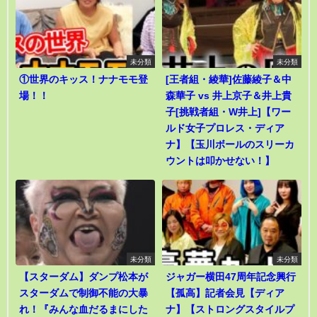
未分類
未分類
①世界のキッス！ナナモモ登
[王者組・綾華]佐藤綾子＆中
場！！
森華子 vs 井上京子＆井上貴
子[挑戦者組・W井上]【ワー
ルド女子プロレス・ディア
ナ】【玉川ボールのスリーカ
ウントは叩かせない！】
未分類
未分類
【スターダム】ダンプ松本が
ジャガー横田47周年記念興行
スターダムで制御不能の大暴
【孤高】記者会見【ディア
れ！『みんな血だるまにした
ナ】【ストロングスタイルプ