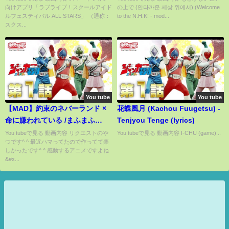
向けアプリ「ラブライブ！スクールアイド
の上で (안타까운 세상 위에서) (Welcome
ルフェスティバル ALL STARS」 （通称：
to the N.H.K! - mod...
スクス...
You tube
You tube
【MAD】約束のネバーランド ×
花蝶風月 (Kachou Fuugetsu) -
命に嫌われている /まふまふ
Tenjyou Tenge (lyrics)
yakusokunoneverland
You tubeで見る 動画内容 リクエストのや
You tubeで見る 動画内容 I-CHU (game)...
つです^ ^ 最近ハマってたので作ってて楽
しかったです^ ^ 感動するアニメですよね
&#x...