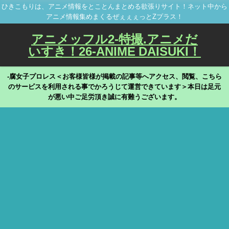
ひきこもりは、アニメ情報をとことんまとめる欲張りサイト！ネット中から
アニメ情報集めまくるぜぇぇぇっとZプラス！
アニメッフル2-特撮.アニメだ
いすき！26-ANIME DAISUKI！
-腐女子プロレス＜お客様皆様が掲載の記事等へアクセス、閲覧、こちら
のサービスを利用される事でかろうじて運営できています＞本日は足元
が悪い中ご足労頂き誠に有難うございます。