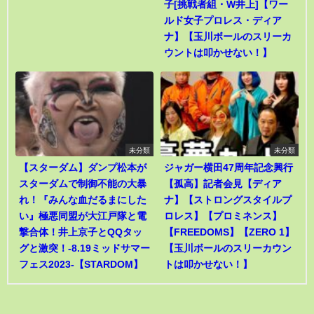
子[挑戦者組・W井上]【ワー
ルド女子プロレス・ディア
ナ】【玉川ボールのスリーカ
ウントは叩かせない！】
未分類
未分類
【スターダム】ダンプ松本が
ジャガー横田47周年記念興行
スターダムで制御不能の大暴
【孤高】記者会見【ディア
れ！『みんな血だるまにした
ナ】【ストロングスタイルプ
い』極悪同盟が大江戸隊と電
ロレス】【プロミネンス】
撃合体！井上京子とQQタッ
【FREEDOMS】【ZERO 1】
グと激突！-8.19ミッドサマー
【玉川ボールのスリーカウン
フェス2023-【STARDOM】
トは叩かせない！】