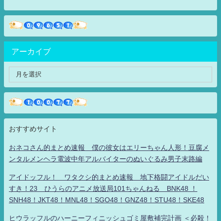
アーカイブ
おすすめサイト
おネコさん的まとめ速報 僕の彼女はエリーちゃん人形！豆腐メ
ンタルメンヘラ電波中年アルバイターのぬいぐるみ男子末路編
アイドッフル！ ワタクシ的まとめ速報 地下格闘アイドルだい
すき！23 ひうらのアニメ放送局101ちゃんねる BNK48 ！
SNH48！JKT48！MNL48！SGO48！GNZ48！STU48！SKE48
ヒウラッフルのハーニーフィニッシュゴミ屋敷補完計画 ＜必殺！