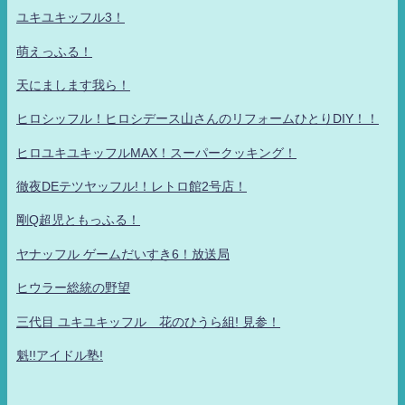
ユキユキッフル3！
萌えっふる！
天にまします我ら！
ヒロシッフル！ヒロシデース山さんのリフォームひとりDIY！！
ヒロユキユキッフルMAX！スーパークッキング！
徹夜DEテツヤッフル!！レトロ館2号店！
剛Q超児ともっふる！
ヤナッフル ゲームだいすき6！放送局
ヒウラー総統の野望
三代目 ユキユキッフル 花のひうら組! 見参！
魁!!アイドル塾!