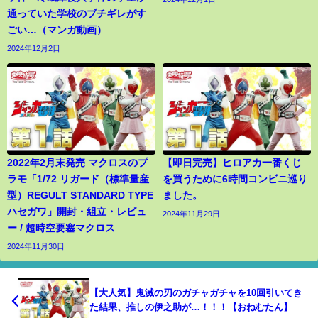
通っていた学校のブチギレがす
ごい…（マンガ動画）
2024年12月2日
2022年2月末発売 マクロスのプ
【即日完売】ヒロアカ一番くじ
ラモ「1/72 リガード（標準量産
を買うために6時間コンビニ巡り
型）REGULT STANDARD TYPE
ました。
ハセガワ」開封・組立・レビュ
2024年11月29日
ー / 超時空要塞マクロス
2024年11月30日
【大人気】鬼滅の刃のガチャガチャを10回引いてき
た結果、推しの伊之助が…！！！【おねむたん】