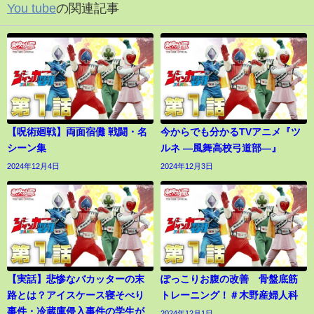
You tube
の関連記事
【呪術廻戦】両面宿儺 戦闘・名
今からでも分かるTVアニメ『ツ
シーン集
ルネ ―風舞高校弓道部―』
2024年12月4日
2024年12月3日
【実話】悲惨なバカッターの末
ぽっこりお腹の改善 骨盤底筋
路とは？アイスケース寝そべり
トレーニング！＃木野産婦人科
事件・冷蔵庫侵入事件の学生が
2024年12月1日