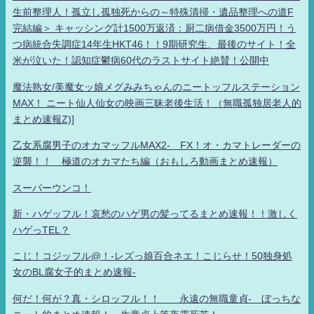
生前整理人！孤立し孤独死からの～特殊清掃・遺品整理への道F
完結編＞ キャッシング計1500万返済：厨二病借金3500万円！う
つ病統合失調症14年生HKT46！！9期研究生、最後のサイト！全
米が泣いた！認知症鬱病60代のラストサイト絶賛！公開中
魔法熟女/美魔女ッ娘メグみみちゃんのニートッフルステーション
MAX！ ニート仙人仙女の映画三昧老後生活！（無職孤独居老人的
まとめ速報Z)]
乙女系腐男子のオカマッフルMAX2- FX！オ・カマトレーダーの
逆襲！！ 極道のオカマたち編（おもしろ動画まとめ速報）
スーパーウンコ！
新・ハゲッフル！哀愁のハゲ男の髪ってるまとめ速報！！激しく
ハゲっTEL？
こじ！コジッフル@！-レズっ娘百合ネエ！こじらせ！50独身処
女のBL腐女子的まとめ速報-
何だ！何が？真・シロッフル！！ 永遠の無職童貞- ぼっちな