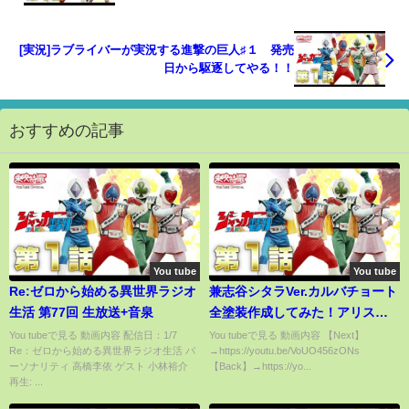
[実況]ラブライバーが実況する進撃の巨人♯１ 発売
日から駆逐してやる！！
おすすめの記事
You tube
You tube
Re:ゼロから始める異世界ラジオ
兼志谷シタラVer.カルバチョート
生活 第77回 生放送+音泉
全塗装作成してみた！アリスギ
アアイギス×メガミデバイス【ゆ
You tubeで見る 動画内容 配信日：1/7
You tubeで見る 動画内容 【Next】
Re：ゼロから始める異世界ラジオ生活 パ
→https://youtu.be/VoUO456zONs
っくり実況】
ーソナリティ 高橋李依 ゲスト 小林裕介
【Back】→https://yo...
再生: ...