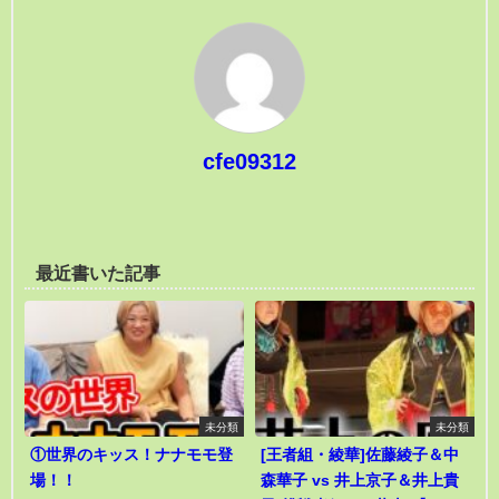
cfe09312
最近書いた記事
未分類
未分類
①世界のキッス！ナナモモ登
[王者組・綾華]佐藤綾子＆中
場！！
森華子 vs 井上京子＆井上貴