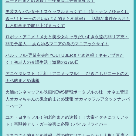
ニート的まとめ速報！一生童貞上等夜露死苦！
男装スケバン女子！スケッフルまっくす！（新・ナンノひゃくし
きっ!！ビー玉のおいぬさん的まとめ速報） 話題な事件からおも
しろ動画まで取り上げまっくす
ロボットアニメ！メカと美少女キャラだいすき永遠の非リア充・
非モテ星人 ！あらゆるマニアの為のマニアックサイト
ハルッフル-専業主夫的YOUTUBERまとめ速報！キモデブおた
く！初老人の介護生活！激動の1750日
アニゲタレスト（元祖！アニメッフル） ひきこもりニートのオ
ナベ的まとめ速報
火浦のシネマッフル映画NEWS情報ポータブルの杜！オネエ管理
人オカマちゃんの鬼女的まとめ速報!オカマッフルアタックナンバ
ーハーフ
ユカ・ヨネッフル！初老的まとめ速報！！大帝イタチにラリアッ
ト！害獣神アリ・ガー被害に必殺！パイルドライバー
おネコさん的まとめ速報 僕の彼女はエリーちゃん人形！豆腐メ