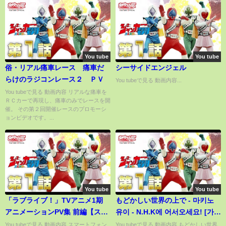
You tube
You tube
俗・リアル痛車レース 痛車だ
シーサイドエンジェル
らけのラジコンレース２ ＰＶ
You tubeで見る 動画内容...
You tubeで見る 動画内容 リアルな痛車を
ＲＣカーで再現し、痛車のみでレースを開
催。 その第２回開催レースのプロモーシ
ョンビデオです。...
You tube
You tube
「ラブライブ！」TVアニメ1期
もどかしい世界の上で - 마키노
アニメーションPV集 前編【スク
유이 - N.H.K에 어서오세요! [가
スタリリース記念！】
사]
You tubeで見る 動画内容 スマートフォン
You tubeで見る 動画内容 もどかしい世界