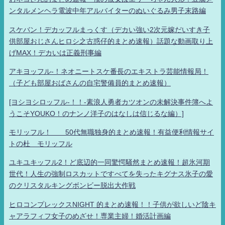
ンタルメンヘラ電波中年アルバイターのぬいぐるみ男子末路編
スケバン！デカッフルまっくす（デカい強い2次元嫁だいすき子
供部屋おじさんヒロシ之古惑仔的まとめ速報）話題な動画取り上
げMAX！デカいは正義刑事編
アキヨッフル-！ネオニートスケ番長のエキストラ芸能情報局！
（子ども部屋おばさんの自宅警備員的まとめ速報）
[ヨシヨシロッフル-！！-素浪人勇者カツオンの未解決事件簿へよ
うこそYOUKO！のナンノ洋子のはなしは信じるな編）]
モリッフル！ 50代無職独身的まとめ速報！有益便利情報サイ
トの杜 モリッフル
ユキユキッフル2！ど底辺的一同驚愕騒然まとめ速報！超氷河期
世代！人生の強制ロスカットですべてを失ったキグナス氷子の愛
のクリスタルキングボンビー脱出大作戦
ヒロコンプレックスNIGHT 的まとめ速報！！子供が欲しいど陰キ
ャアラフィフ女子のめざせ！専業主婦！婚活計画編