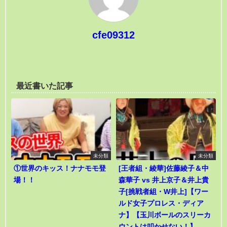
cfe09312
最近書いた記事
未分類
未分類
①世界のキッス！ナナモモ登
[王者組・綾華]佐藤綾子＆中
場！！
森華子 vs 井上京子＆井上貴
子[挑戦者組・W井上]【ワー
ルド女子プロレス・ディア
ナ】【玉川ボールのスリーカ
ウントは叩かせない！】