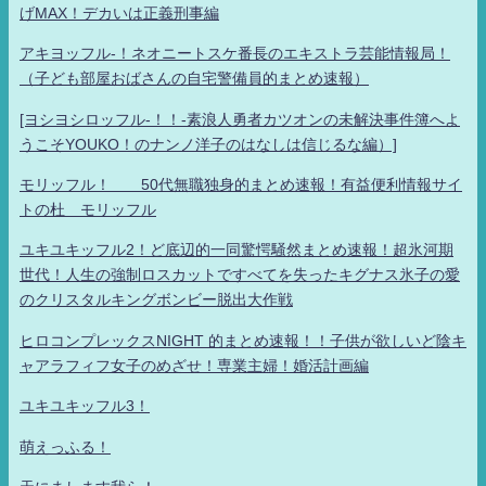
げMAX！デカいは正義刑事編
アキヨッフル-！ネオニートスケ番長のエキストラ芸能情報局！
（子ども部屋おばさんの自宅警備員的まとめ速報）
[ヨシヨシロッフル-！！-素浪人勇者カツオンの未解決事件簿へよ
うこそYOUKO！のナンノ洋子のはなしは信じるな編）]
モリッフル！ 50代無職独身的まとめ速報！有益便利情報サイ
トの杜 モリッフル
ユキユキッフル2！ど底辺的一同驚愕騒然まとめ速報！超氷河期
世代！人生の強制ロスカットですべてを失ったキグナス氷子の愛
のクリスタルキングボンビー脱出大作戦
ヒロコンプレックスNIGHT 的まとめ速報！！子供が欲しいど陰キ
ャアラフィフ女子のめざせ！専業主婦！婚活計画編
ユキユキッフル3！
萌えっふる！