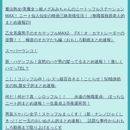
魔法熟女/美魔女ッ娘メグみみちゃんのニートッフルステーション
MAX！ ニート仙人仙女の映画三昧老後生活！（無職孤独居老人的
まとめ速報Z)]
乙女系腐男子のオカマッフルMAX2- FX！オ・カマトレーダーの
逆襲！！ 極道のオカマたち編（おもしろ動画まとめ速報）
スーパーウンコ！
新・ハゲッフル！哀愁のハゲ男の髪ってるまとめ速報！！激しく
ハゲっTEL？
こじ！コジッフル@！-レズっ娘百合ネエ！こじらせ！50独身処
女のBL腐女子的まとめ速報-
何だ！何が？真・シロッフル！！ 永遠の無職童貞- ぼっちな
ニート的まとめ速報！一生童貞上等夜露死苦！
男装スケバン女子！スケッフルまっくす！（新・ナンノひゃくし
きっ!！ビー玉のおいぬさん的まとめ速報） 話題な事件からおも
しろ動画まで取り上げまっくす