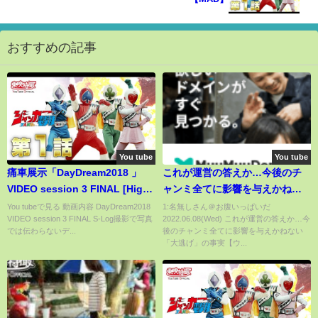
おすすめの記事
You tube
You tube
痛車展示「DayDream2018 」
これが運営の答えか…今後のチ
VIDEO session 3 FINAL [High
ャンミ全てに影響を与えかねな
quality and amazing ITASHA
い「大逃げ」の事実【ウマ娘/ジ
You tubeで見る 動画内容 DayDream2018
1:名無しさん＠お腹いっぱいだ
VIDEO session 3 FINAL S-Log撮影で写真
2022.06.08(Wed) これが運営の答えか…今
ェミニ杯】
では伝わらないデ...
後のチャンミ全てに影響を与えかねない
「大逃げ」の事実【ウ...