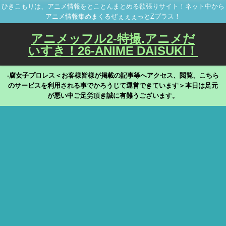
ひきこもりは、アニメ情報をとことんまとめる欲張りサイト！ネット中から
アニメ情報集めまくるぜぇぇぇっとZプラス！
アニメッフル2-特撮.アニメだ
いすき！26-ANIME DAISUKI！
-腐女子プロレス＜お客様皆様が掲載の記事等へアクセス、閲覧、こちら
のサービスを利用される事でかろうじて運営できています＞本日は足元
が悪い中ご足労頂き誠に有難うございます。