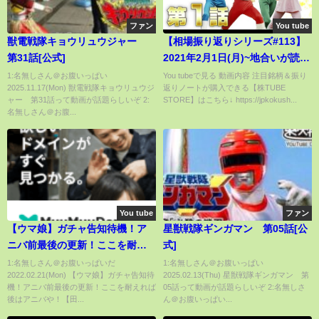
ファン
You tube
獣電戦隊キョウリュウジャー
【相場振り返りシリーズ#113】
第31話[公式]
2021年2月1日(月)~地合いが読み
辛い相場！！？~
1:名無しさん＠お腹いっぱい
You tubeで見る 動画内容 注目銘柄＆振り
2025.11.17(Mon) 獣電戦隊キョウリュウジ
返りノートが購入できる【株TUBE
ャー 第31話って動画が話題らしいぞ 2:
STORE】はこちら↓ https://jpkokush...
名無しさん＠お腹...
You tube
ファン
【ウマ娘】ガチャ告知待機！ア
星獣戦隊ギンガマン 第05話[公
ニバ前最後の更新！ここを耐え
式]
れば後はアニバや！【田中くぅ
1:名無しさん＠お腹いっぱいだ
1:名無しさん＠お腹いっぱい
2022.02.21(Mon) 【ウマ娘】ガチャ告知待
2025.02.13(Thu) 星獣戦隊ギンガマン 第
すけ】#ウマ娘プリティダービー
機！アニバ前最後の更新！ここを耐えれば
05話って動画が話題らしいぞ 2:名無しさ
後はアニバや！【田...
ん＠お腹いっぱい...