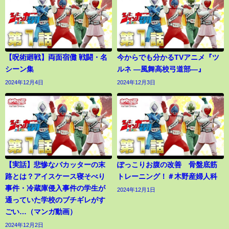
【呪術廻戦】両面宿儺 戦闘・名
今からでも分かるTVアニメ『ツ
シーン集
ルネ ―風舞高校弓道部―』
2024年12月4日
2024年12月3日
【実話】悲惨なバカッターの末
ぽっこりお腹の改善 骨盤底筋
路とは？アイスケース寝そべり
トレーニング！＃木野産婦人科
事件・冷蔵庫侵入事件の学生が
2024年12月1日
通っていた学校のブチギレがす
ごい…（マンガ動画）
2024年12月2日