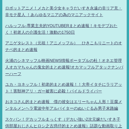
ロボットアニメ！メカと美少女キャラだいすき永遠の非リア充・
非モテ星人 ！あらゆるマニアの為のマニアックサイト
ハルッフル-専業主夫的YOUTUBERまとめ速報！キモデブおた
く！初老人の介護生活！激動の1750日
アニゲタレスト（元祖！アニメッフル） ひきこもりニートのオ
ナベ的まとめ速報
火浦のシネマッフル映画NEWS情報ポータブルの杜！オネエ管理
人オカマちゃんの鬼女的まとめ速報!オカマッフルアタックナンバ
ーハーフ
ユカ・ヨネッフル！初老的まとめ速報！！大帝イタチにラリアッ
ト！害獣神アリ・ガー被害に必殺！パイルドライバー
おネコさん的まとめ速報 僕の彼女はエリーちゃん人形！豆腐メ
ンタルメンヘラ電波中年アルバイターのぬいぐるみ男子末路編
スケバン！デカッフルまっくす（デカい強い2次元嫁だいすき子
供部屋おじさんヒロシ之古惑仔的まとめ速報）話題な動画取り上