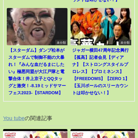
未分類
未分類
【スターダム】ダンプ松本が
ジャガー横田47周年記念興行
スターダムで制御不能の大暴
【孤高】記者会見【ディア
れ！『みんな血だるまにした
ナ】【ストロングスタイルプ
い』極悪同盟が大江戸隊と電
ロレス】【プロミネンス】
撃合体！井上京子とQQタッ
【FREEDOMS】【ZERO 1】
グと激突！-8.19ミッドサマー
【玉川ボールのスリーカウン
フェス2023-【STARDOM】
トは叩かせない！】
You tube
の関連記事