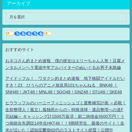
アーカイブ
おすすめサイト
おネコさん的まとめ速報 僕の彼女はエリーちゃん人形！豆腐メ
ンタルメンヘラ電波中年アルバイターのぬいぐるみ男子末路編
アイドッフル！ ワタクシ的まとめ速報 地下格闘アイドルだい
すき！23 ひうらのアニメ放送局101ちゃんねる BNK48 ！
SNH48！JKT48！MNL48！SGO48！GNZ48！STU48！SKE48
ヒウラッフルのハーニーフィニッシュゴミ屋敷補完計画 ＜必殺！
生前整理人！孤立し孤独死からの～特殊清掃・遺品整理への道F
完結編＞ キャッシング計1500万返済：厨二病借金3500万円！う
つ病統合失調症14年生HKT46！！9期研究生、最後のサイト！全
米が泣いた！認知症鬱病60代のラストサイト絶賛！公開中