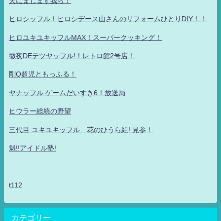
天にまします我ら！
ヒロシッフル！ヒロシデース山さんのリフォームひとりDIY！！
ヒロユキユキッフルMAX！スーパークッキング！
徹夜DEテツヤッフル!！レトロ館2号店！
剛Q超児ともっふる！
ヤナッフル ゲームだいすき6！放送局
ヒウラー総統の野望
三代目 ユキユキッフル 花のひうら組! 見参！
魁!!アイドル塾!
t112
カテゴリー