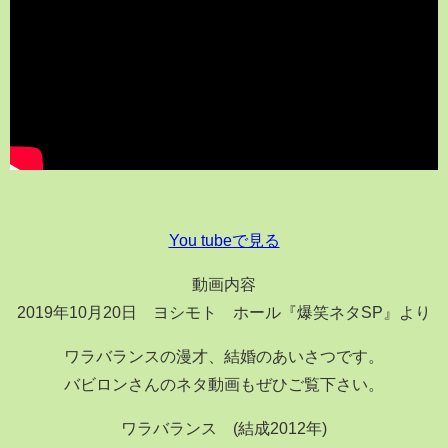
You tubeで見る
動画内容
2019年10月20日 ヨシモト∞ホール『爆笑ネタSP』より
ワラバランスの漫才、結婚のあいさつです。
バビロンさんのネタ動画もぜひご覧下さい。
ワラバランス (結成2012年)