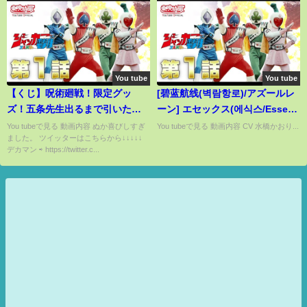
You tube
You tube
【くじ】呪術廻戦！限定グッ
[碧蓝航线(벽람항로)/アズールレ
ズ！五条先生出るまで引いたら
ーン] エセックス(에식스/Essex)
奇跡起きちゃいました。（一番
Voice
You tubeで見る 動画内容 ぬか喜びしすぎ
You tubeで見る 動画内容 CV 水橋かおり...
ました。 ツイッターはこちらから↓↓↓↓↓
くじ、呪術廻戦、オンラインく
デカマン ⇨ https://twitter.c...
じ）