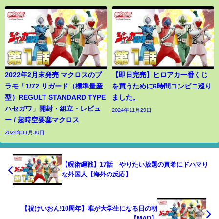
2022年2月末発売 マクロスのプ
【即日完売】ヒロアカ一番くじ
ラモ「1/72 リガード（標準量産
を買うために6時間コンビニ巡り
型）REGULT STANDARD TYPE
ました。
ハセガワ」開封・組立・レビュ
2024年11月29日
ー / 超時空要塞マクロス
2024年11月30日
【呪術廻戦】17話 やりたい放題の真希にドハマり
な外国人【海外の反応】
【祝けいおん!10周年】唯が大学生になる日の朝
【MAD】