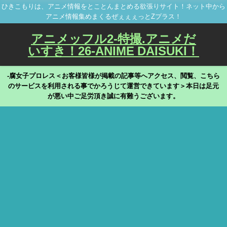
ひきこもりは、アニメ情報をとことんまとめる欲張りサイト！ネット中から
アニメ情報集めまくるぜぇぇぇっとZプラス！
アニメッフル2-特撮.アニメだ
いすき！26-ANIME DAISUKI！
-腐女子プロレス＜お客様皆様が掲載の記事等へアクセス、閲覧、こちら
のサービスを利用される事でかろうじて運営できています＞本日は足元
が悪い中ご足労頂き誠に有難うございます。