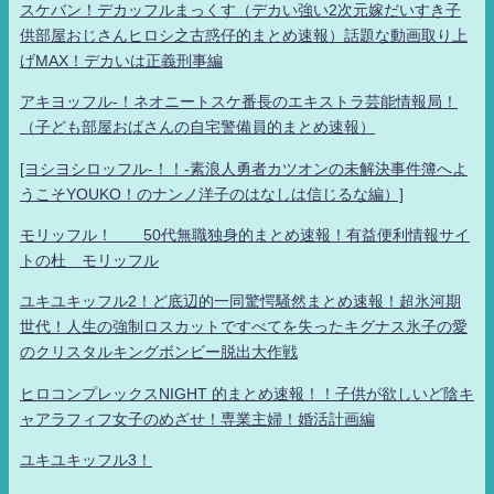
スケバン！デカッフルまっくす（デカい強い2次元嫁だいすき子
供部屋おじさんヒロシ之古惑仔的まとめ速報）話題な動画取り上
げMAX！デカいは正義刑事編
アキヨッフル-！ネオニートスケ番長のエキストラ芸能情報局！
（子ども部屋おばさんの自宅警備員的まとめ速報）
[ヨシヨシロッフル-！！-素浪人勇者カツオンの未解決事件簿へよ
うこそYOUKO！のナンノ洋子のはなしは信じるな編）]
モリッフル！ 50代無職独身的まとめ速報！有益便利情報サイ
トの杜 モリッフル
ユキユキッフル2！ど底辺的一同驚愕騒然まとめ速報！超氷河期
世代！人生の強制ロスカットですべてを失ったキグナス氷子の愛
のクリスタルキングボンビー脱出大作戦
ヒロコンプレックスNIGHT 的まとめ速報！！子供が欲しいど陰キ
ャアラフィフ女子のめざせ！専業主婦！婚活計画編
ユキユキッフル3！