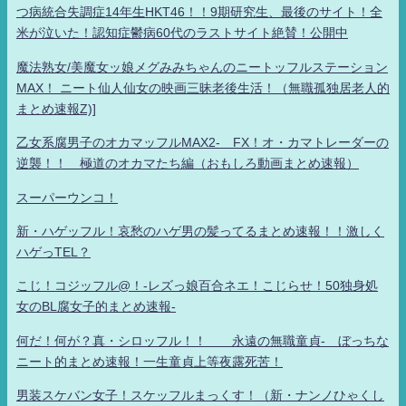
つ病統合失調症14年生HKT46！！9期研究生、最後のサイト！全
米が泣いた！認知症鬱病60代のラストサイト絶賛！公開中
魔法熟女/美魔女ッ娘メグみみちゃんのニートッフルステーション
MAX！ ニート仙人仙女の映画三昧老後生活！（無職孤独居老人的
まとめ速報Z)]
乙女系腐男子のオカマッフルMAX2- FX！オ・カマトレーダーの
逆襲！！ 極道のオカマたち編（おもしろ動画まとめ速報）
スーパーウンコ！
新・ハゲッフル！哀愁のハゲ男の髪ってるまとめ速報！！激しく
ハゲっTEL？
こじ！コジッフル@！-レズっ娘百合ネエ！こじらせ！50独身処
女のBL腐女子的まとめ速報-
何だ！何が？真・シロッフル！！ 永遠の無職童貞- ぼっちな
ニート的まとめ速報！一生童貞上等夜露死苦！
男装スケバン女子！スケッフルまっくす！（新・ナンノひゃくし