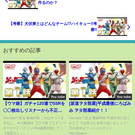
作るのか？
【考察】犬伏東とはどんなチーム!?ハイキュー!!考
察!!
おすすめの記事
You tube
You tube
【ウマ娘】ガチャ120連でSSRを
[坂道ヲタ部屋]平成最後にろばみ
〇〇枚出しリスナーから不正を
み ヲタ部屋紹介！！
疑われるラミィちゃん【ホロラ
You tubeで見る 動画内容 これはやってま
You tubeで見る 動画内容 平成本当にあり
すねぇ… ▼元動画▼ 【ウマ娘 プリティー
がとう では皆さん令和で会いましょう！
イブ切り抜き】
ダービー】バクシンURA優勝目指して！
乃木坂46オフィシャルサイト
【雪花ラミィ...
http://www.n...