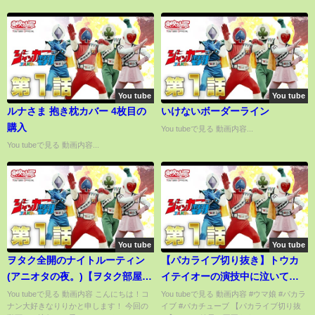
You tube
You tube
ルナさま 抱き枕カバー 4枚目の
いけないボーダーライン
購入
You tubeで見る 動画内容...
You tubeで見る 動画内容...
You tube
You tube
ヲタク全開のナイトルーティン
【パカライブ切り抜き】トウカ
(アニオタの夜。)【ヲタク部屋】
イテイオーの演技中に泣いてし
【コナングッズ】
まうMachico
You tubeで見る 動画内容 こんにちは！コ
You tubeで見る 動画内容 #ウマ娘 #パカラ
ナン大好きなりりかと申します！ 今回の
イブ #パカチューブ 【パカライブ切り抜