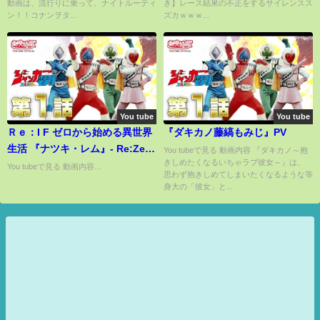
動画は、流行りに乗って、ナイトルーティ
き】レース結果の不正をするサイレンスス
ン！！コナンヲタ...
ズカｗｗｗ...
You tube
You tube
Ｒｅ：I F ゼロから始める異世界
『ダキカノ藤縞もみじ』PV
生活 『ナツキ・レム』- Re:Zero
You tubeで見る 動画内容 『ダキカノ～抱
きしめたくなるいちゃラブ彼女～』は、
IF "Natsuki Rem"
You tubeで見る 動画内容...
思わず抱きしめてしまいたくなるような等
身大の「彼女」と...