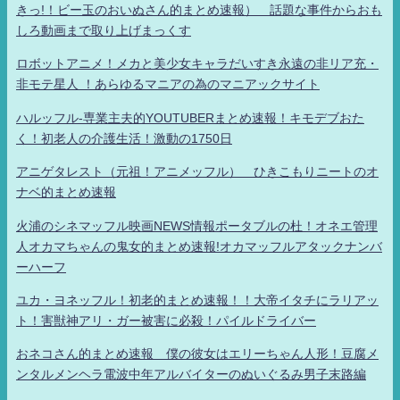
きっ!！ビー玉のおいぬさん的まとめ速報） 話題な事件からおも
しろ動画まで取り上げまっくす
ロボットアニメ！メカと美少女キャラだいすき永遠の非リア充・
非モテ星人 ！あらゆるマニアの為のマニアックサイト
ハルッフル-専業主夫的YOUTUBERまとめ速報！キモデブおた
く！初老人の介護生活！激動の1750日
アニゲタレスト（元祖！アニメッフル） ひきこもりニートのオ
ナベ的まとめ速報
火浦のシネマッフル映画NEWS情報ポータブルの杜！オネエ管理
人オカマちゃんの鬼女的まとめ速報!オカマッフルアタックナンバ
ーハーフ
ユカ・ヨネッフル！初老的まとめ速報！！大帝イタチにラリアッ
ト！害獣神アリ・ガー被害に必殺！パイルドライバー
おネコさん的まとめ速報 僕の彼女はエリーちゃん人形！豆腐メ
ンタルメンヘラ電波中年アルバイターのぬいぐるみ男子末路編