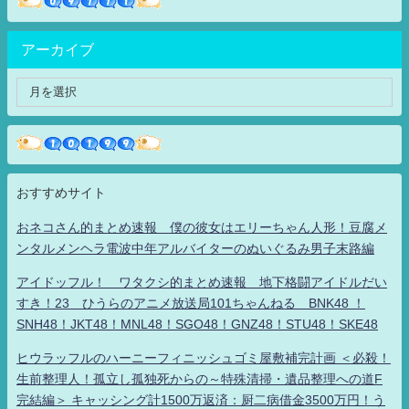
アーカイブ
おすすめサイト
おネコさん的まとめ速報 僕の彼女はエリーちゃん人形！豆腐メ
ンタルメンヘラ電波中年アルバイターのぬいぐるみ男子末路編
アイドッフル！ ワタクシ的まとめ速報 地下格闘アイドルだい
すき！23 ひうらのアニメ放送局101ちゃんねる BNK48 ！
SNH48！JKT48！MNL48！SGO48！GNZ48！STU48！SKE48
ヒウラッフルのハーニーフィニッシュゴミ屋敷補完計画 ＜必殺！
生前整理人！孤立し孤独死からの～特殊清掃・遺品整理への道F
完結編＞ キャッシング計1500万返済：厨二病借金3500万円！う