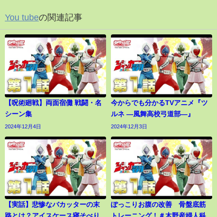
You tube
の関連記事
【呪術廻戦】両面宿儺 戦闘・名
今からでも分かるTVアニメ『ツ
シーン集
ルネ ―風舞高校弓道部―』
2024年12月4日
2024年12月3日
【実話】悲惨なバカッターの末
ぽっこりお腹の改善 骨盤底筋
路とは？アイスケース寝そべり
トレーニング！＃木野産婦人科