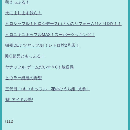
萌えっふる！
天にまします我ら！
ヒロシッフル！ヒロシデース山さんのリフォームひとりDIY！！
ヒロユキユキッフルMAX！スーパークッキング！
徹夜DEテツヤッフル!！レトロ館2号店！
剛Q超児ともっふる！
ヤナッフル ゲームだいすき6！放送局
ヒウラー総統の野望
三代目 ユキユキッフル 花のひうら組! 見参！
魁!!アイドル塾!
t112