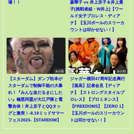
場！！
森華子 vs 井上京子＆井上貴
子[挑戦者組・W井上]【ワー
ルド女子プロレス・ディア
ナ】【玉川ボールのスリーカ
ウントは叩かせない！】
未分類
未分類
【スターダム】ダンプ松本が
ジャガー横田47周年記念興行
スターダムで制御不能の大暴
【孤高】記者会見【ディア
れ！『みんな血だるまにした
ナ】【ストロングスタイルプ
い』極悪同盟が大江戸隊と電
ロレス】【プロミネンス】
撃合体！井上京子とQQタッ
【FREEDOMS】【ZERO 1】
グと激突！-8.19ミッドサマー
【玉川ボールのスリーカウン
フェス2023-【STARDOM】
トは叩かせない！】