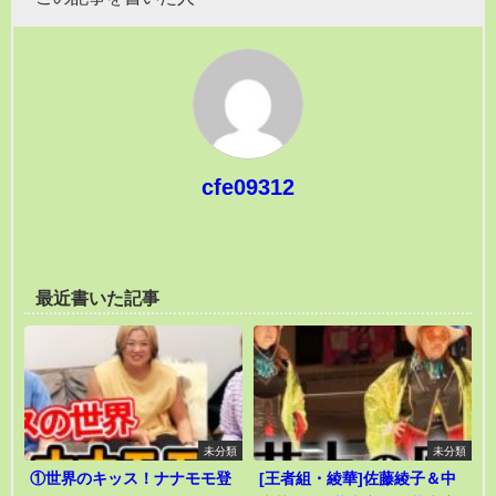
cfe09312
最近書いた記事
未分類
未分類
①世界のキッス！ナナモモ登
[王者組・綾華]佐藤綾子＆中