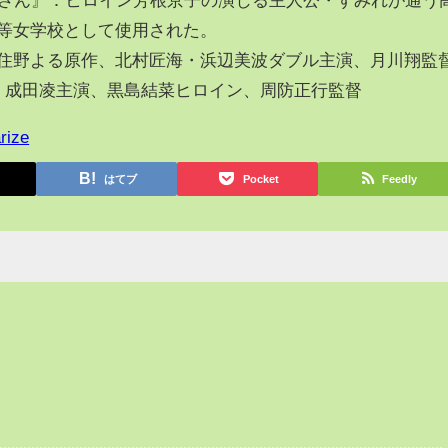
等女学校として使用された。
住野よる原作、北村匠海・浜辺美波ダブル主演、月川翔監
：成田凌主演、黒島結菜ヒロイン、周防正行監督
rize
はてブ
Pocket
Feedly