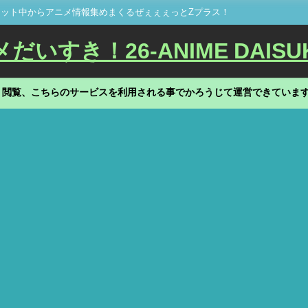
ット中からアニメ情報集めまくるぜぇぇぇっとZプラス！
いすき！26-ANIME DAISU
、閲覧、こちらのサービスを利用される事でかろうじて運営できていま