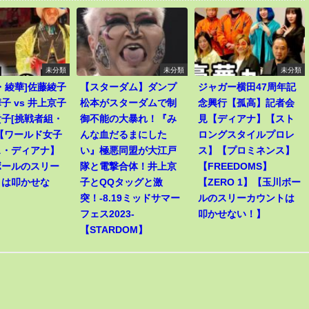
未分類
未分類
未分類
・綾華]佐藤綾子
【スターダム】ダンプ
ジャガー横田47周年記
子 vs 井上京子
松本がスターダムで制
念興行【孤高】記者会
子[挑戦者組・
御不能の大暴れ！『み
見【ディアナ】【スト
【ワールド女子
んな血だるまにした
ロングスタイルプロレ
ス・ディアナ】
い』極悪同盟が大江戸
ス】【プロミネンス】
ボールのスリー
隊と電撃合体！井上京
【FREEDOMS】
トは叩かせな
子とQQタッグと激
【ZERO 1】【玉川ボー
突！-8.19ミッドサマー
ルのスリーカウントは
フェス2023-
叩かせない！】
【STARDOM】