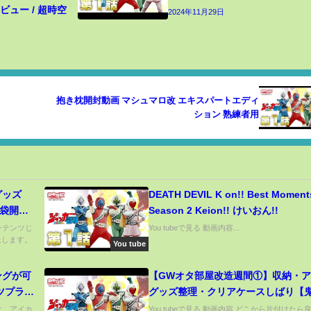
ュー / 超時空
2024年11月29日
抱き枕開封動画 マシュマロ改 エキスパートエディ
ション 熟練者用
グッズ
DEATH DEVIL K on!! Best Moments #08
福袋開封
Season 2 Keion!! けいおん!!
コンテンツじ
You tubeで見る 動画内容...
止します。
You tube
ングが可
【GWオタ部屋改造週間①】収納・
ツプラネ
グッズ整理・クリアケースしばり【
刃・呪術廻戦】
ちは、アイカ
You tubeで見る 動画内容 どこから片付けたら