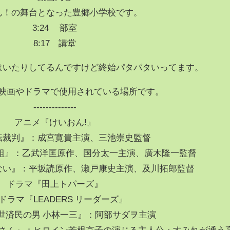
ん！の舞台となった豊郷小学校です。
3:24 部室
8:17 講堂
はいたりしてるんですけど終始パタパタいってます。
映画やドラマで使用されている場所です。
--------------
アニメ『けいおん!』
転裁判』：成宮寛貴主演、三池崇史監督
組』：乙武洋匡原作、国分太一主演、廣木隆一監督
ない』：平坂読原作、瀬戸康史主演、及川拓郎監督
ドラマ『田上トパーズ』
Sドラマ『LEADERS リーダーズ』
世済民の男 小林一三』：阿部サダヲ主演
んさん』：ヒロイン芳根京子の演じる主人公・すみれが通う