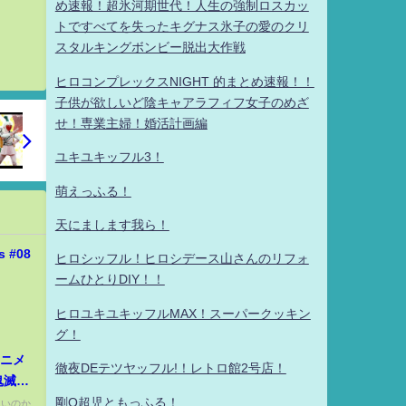
め速報！超氷河期世代！人生の強制ロスカッ
トですべてを失ったキグナス氷子の愛のクリ
スタルキングボンビー脱出大作戦
ヒロコンプレックスNIGHT 的まとめ速報！！
子供が欲しいど陰キャアラフィフ女子のめざ
せ！専業主婦！婚活計画編
ユキユキッフル3！
萌えっふる！
天にまします我ら！
ヒロシッフル！ヒロシデース山さんのリフォ
ームひとりDIY！！
ヒロユキユキッフルMAX！スーパークッキン
グ！
アニメ
徹夜DEテツヤッフル!！レトロ館2号店！
鬼滅の
剛Q超児ともっふる！
良いのか