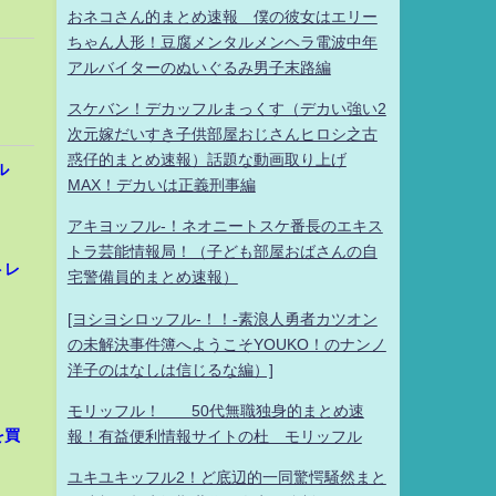
おネコさん的まとめ速報 僕の彼女はエリー
ちゃん人形！豆腐メンタルメンヘラ電波中年
アルバイターのぬいぐるみ男子末路編
スケバン！デカッフルまっくす（デカい強い2
次元嫁だいすき子供部屋おじさんヒロシ之古
惑仔的まとめ速報）話題な動画取り上げ
ル
MAX！デカいは正義刑事編
アキヨッフル-！ネオニートスケ番長のエキス
トラ芸能情報局！（子ども部屋おばさんの自
トレ
宅警備員的まとめ速報）
[ヨシヨシロッフル-！！-素浪人勇者カツオン
の未解決事件簿へようこそYOUKO！のナンノ
洋子のはなしは信じるな編）]
モリッフル！ 50代無職独身的まとめ速
を買
報！有益便利情報サイトの杜 モリッフル
ユキユキッフル2！ど底辺的一同驚愕騒然まと