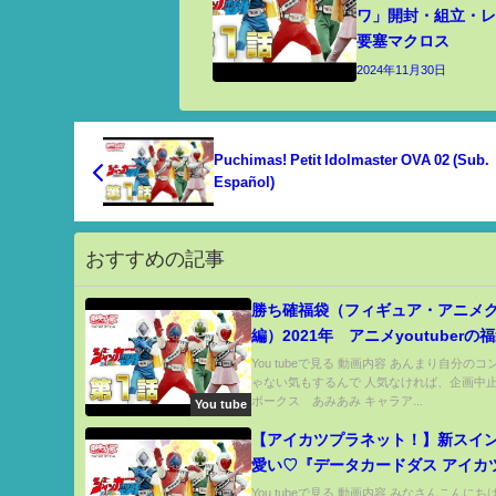
ワ」開封・組立・レビ
要塞マクロス
2024年11月30日
Puchimas! Petit Idolmaster OVA 02 (Sub.
Español)
おすすめの記事
勝ち確福袋（フィギュア・アニメ
編）2021年 アニメyoutuberの
について
You tubeで見る 動画内容 あんまり自分の
ゃない気もするんで 人気なければ、企画中
ボークス あみあみ キャラア...
You tube
【アイカツプラネット！】新スイ
愛い♡『データカードダス アイカ
ット！３弾』対決！【前半】
You tubeで見る 動画内容 みなさんこんに