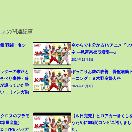
ニメ
の関連記事
儺 戦闘・名シ
今からでも分かるTVアニメ『ツ
ネ ―風舞高校弓道部―』
2024年12月3日
カッターの末路と
ぽっこりお腹の改善 骨盤底筋
寝そべり事件・冷
ーニング！＃木野産婦人科
生が通っていた学
2024年12月1日
ごい…（マンガ動
 マクロスのプラモ
【即日完売】ヒロアカ一番くじ
（標準量産型）
うために6時間コンビニ巡りまし
RD TYPE ハセガ
た。