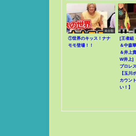
未分類
①世界のキッス！ナナ
[王者組
モモ登場！！
＆中森華
＆井上貴
W井上]
プロレ
【玉川
カウン
い！】