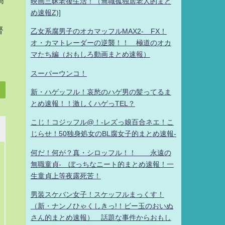
映画三昧老後生活！（無職孤独居老人的まと
め速報Z)]
督
乙女系腐男子のオカマッフルMAX2- FX！
オ・カマトレーダーの逆襲！！ 極道のオカ
マたち編（おもしろ動画まとめ速報）
スーパーウンコ！
新・ハゲッフル！哀愁のハゲ男の髪ってるま
とめ速報！！激しくハゲっTEL？
こじ！コジッフル@！-レズっ娘百合ネエ！こ
じらせ！50独身処女のBL腐女子的まとめ速報-
何だ！何が？真・シロッフル！！ 永遠の
無職童貞- ぼっちなニート的まとめ速報！一
生童貞上等夜露死苦！
男装スケバン女子！スケッフルまっくす！
（新・ナンノひゃくしきっ!！ビー玉のおいぬ
さん的まとめ速報） 話題な事件からおもし