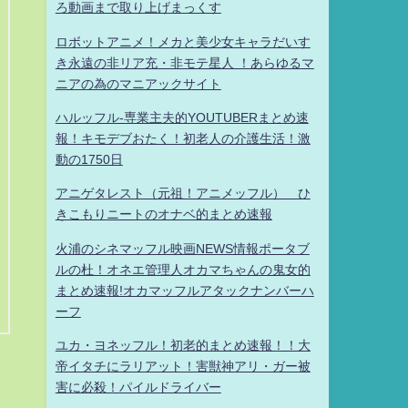
ろ動画まで取り上げまっくす
ロボットアニメ！メカと美少女キャラだいす
き永遠の非リア充・非モテ星人 ！あらゆるマ
ニアの為のマニアックサイト
ハルッフル-専業主夫的YOUTUBERまとめ速
報！キモデブおたく！初老人の介護生活！激
動の1750日
アニゲタレスト（元祖！アニメッフル） ひ
きこもりニートのオナベ的まとめ速報
火浦のシネマッフル映画NEWS情報ポータブ
ルの杜！オネエ管理人オカマちゃんの鬼女的
まとめ速報!オカマッフルアタックナンバーハ
ーフ
ユカ・ヨネッフル！初老的まとめ速報！！大
帝イタチにラリアット！害獣神アリ・ガー被
害に必殺！パイルドライバー