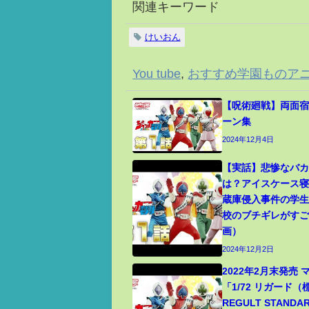
関連キーワード
けいおん
You tube
,
おすすめ学園ものア
【呪術廻戦】両面宿
ーン集
2024年12月4日
【実話】悲惨なバ
は？アイスケース
蔵庫侵入事件の学
校のブチギレがす
画）
2024年12月2日
2022年2月末発売
「1/72 リガード
REGULT STANDA