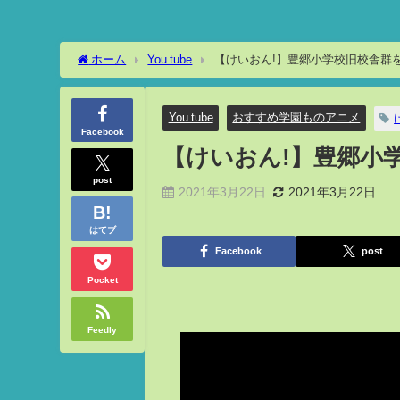
ホーム
You tube
【けいおん!】豊郷小学校旧校舎群を
You tube
おすすめ学園ものアニメ
Facebook
【けいおん!】豊郷小学
post
2021年3月22日
2021年3月22日
はてブ
Facebook
post
Pocket
Feedly