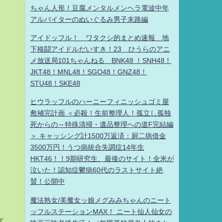
ちゃん人形！豆腐メンタルメンヘラ電波中年
アルバイターのぬいぐるみ男子末路編
アイドッフル！ ワタクシ的まとめ速報 地
下格闘アイドルだいすき！23 ひうらのアニ
メ放送局101ちゃんねる BNK48 ！SNH48！
JKT48！MNL48！SGO48！GNZ48！
STU48！SKE48
ヒウラッフルのハーニーフィニッシュゴミ屋
敷補完計画 ＜必殺！生前整理人！孤立し孤独
死からの～特殊清掃・遺品整理への道F完結編
＞ キャッシング計1500万返済：厨二病借金
3500万円！うつ病統合失調症14年生
HKT46！！9期研究生、最後のサイト！全米が
泣いた！認知症鬱病60代のラストサイト絶
賛！公開中
魔法熟女/美魔女ッ娘メグみみちゃんのニート
ッフルステーションMAX！ ニート仙人仙女の
高