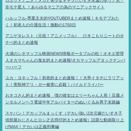
ロボットアニメ！メカと美少女キャラだいすき永遠の非リア充・
非モテ星人 ！あらゆるマニアの為のマニアックサイト
ハルッフル-専業主夫的YOUTUBERまとめ速報！キモデブおた
く！初老人の介護生活！激動の1750日
アニゲタレスト（元祖！アニメッフル） ひきこもりニートのオ
ナベ的まとめ速報
火浦のシネマッフル映画NEWS情報ポータブルの杜！オネエ管理
人オカマちゃんの鬼女的まとめ速報!オカマッフルアタックナンバ
ーハーフ
ユカ・ヨネッフル！初老的まとめ速報！！大帝イタチにラリアッ
ト！害獣神アリ・ガー被害に必殺！パイルドライバー
おネコさん的まとめ速報 僕の彼女はエリーちゃん人形！豆腐メ
ンタルメンヘラ電波中年アルバイターのぬいぐるみ男子末路編
スケバン！デカッフルまっくす（デカい強い2次元嫁だいすき子
供部屋おじさんヒロシ之古惑仔的まとめ速報）話題な動画取り上
げMAX！デカいは正義刑事編