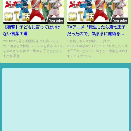
You tube
You tube
【衝撃】子どもに言ってはいけ
TVアニメ『転生したら第七王子
ない言葉７選
だったので、気ままに魔術を極
めます』ティザーPV
You tubeで見る 動画内容 まだ言ってる
1:名無しさん＠お腹いっぱいだ
の？ 他者との比較 レッテルを張る 泣くの
2022.11.06(Sun) TVアニメ『転生したら第
をやめさせる 簡単に褒める 子どもだから
七王子だったので、気ままに魔術を極めま
まだ無理 急...
す』ティザーPV...