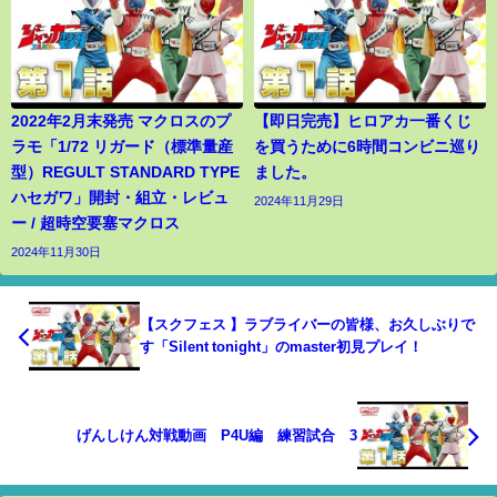
2022年2月末発売 マクロスのプ
【即日完売】ヒロアカ一番くじ
ラモ「1/72 リガード（標準量産
を買うために6時間コンビニ巡り
型）REGULT STANDARD TYPE
ました。
ハセガワ」開封・組立・レビュ
2024年11月29日
ー / 超時空要塞マクロス
2024年11月30日
【スクフェス 】ラブライバーの皆様、お久しぶりで
す「Silent tonight」のmaster初見プレイ！
げんしけん対戦動画 P4U編 練習試合 3