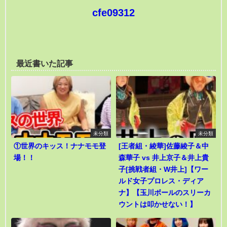
cfe09312
最近書いた記事
未分類
未分類
①世界のキッス！ナナモモ登
[王者組・綾華]佐藤綾子＆中
場！！
森華子 vs 井上京子＆井上貴
子[挑戦者組・W井上]【ワー
ルド女子プロレス・ディア
ナ】【玉川ボールのスリーカ
ウントは叩かせない！】