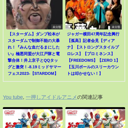
未分類
未分類
【スターダム】ダンプ松本が
ジャガー横田47周年記念興行
スターダムで制御不能の大暴
【孤高】記者会見【ディア
れ！『みんな血だるまにした
ナ】【ストロングスタイルプ
い』極悪同盟が大江戸隊と電
ロレス】【プロミネンス】
撃合体！井上京子とQQタッ
【FREEDOMS】【ZERO 1】
グと激突！-8.19ミッドサマー
【玉川ボールのスリーカウン
フェス2023-【STARDOM】
トは叩かせない！】
You tube
,
一押しアイドルアニメ
の関連記事