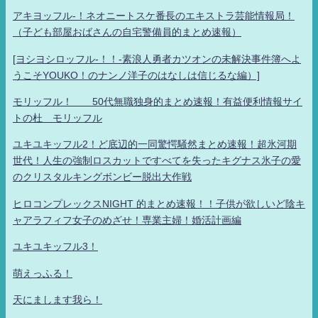
アキヨッフル-！ネオニートスケ番長のエキストラ芸能情報局！
（子ども部屋おばさんの自宅警備員的まとめ速報）
[ヨシヨシロッフル-！！-素浪人勇者カツオンの未解決事件簿へよ
うこそYOUKO！のナンノ洋子のはなしは信じるな編）]
モリッフル！ 50代無職独身的まとめ速報！有益便利情報サイ
トの杜 モリッフル
ユキユキッフル2！ど底辺的一同驚愕騒然まとめ速報！超氷河期
世代！人生の強制ロスカットですべてを失ったキグナス氷子の愛
のクリスタルキングボンビー脱出大作戦
ヒロコンプレックスNIGHT 的まとめ速報！！子供が欲しいど陰キ
ャアラフィフ女子のめざせ！専業主婦！婚活計画編
ユキユキッフル3！
萌えっふる！
天にまします我ら！