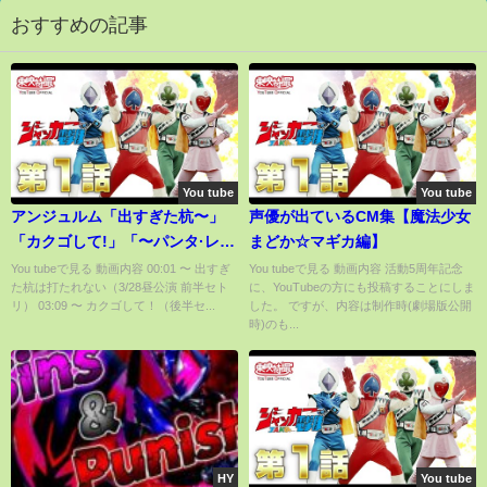
おすすめの記事
You tube
You tube
アンジュルム「出すぎた杭〜」
声優が出ているCM集【魔法少女
「カクゴして!」「〜パンタ·レイ
まどか☆マギカ編】
⇒夢見る 15歳⇒46億年LOVE」
You tubeで見る 動画内容 00:01 〜 出すぎ
You tubeで見る 動画内容 活動5周年記念
た杭は打たれない（3/28昼公演 前半セト
に、YouTubeの方にも投稿することにしま
リ） 03:09 〜 カクゴして！（後半セ...
した。 ですが、内容は制作時(劇場版公開
時)のも...
HY
You tube