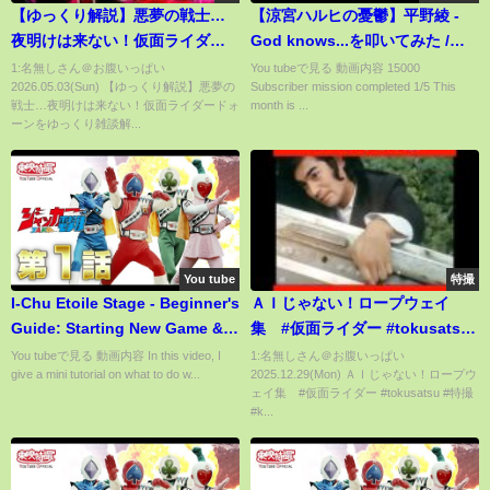
【ゆっくり解説】悪夢の戦士…
【涼宮ハルヒの憂鬱】平野綾 -
夜明けは来ない！仮面ライダー
God knows...を叩いてみた /
ドォーンをゆっくり雑談解説＆
Hirano Aya The Melancholy of
1:名無しさん＠お腹いっぱい
You tubeで見る 動画内容 15000
2026.05.03(Sun) 【ゆっくり解説】悪夢の
Subscriber mission completed 1/5 This
レビュー【特撮】【仮面ライダ
Haruhi Suzumiya IM Drum
戦士…夜明けは来ない！仮面ライダードォ
month is ...
ーゼッツ】
Cover
ーンをゆっくり雑談解...
You tube
特撮
I-Chu Etoile Stage - Beginner's
ＡＩじゃない！ロープウェイ
Guide: Starting New Game &
集 #仮面ライダー #tokusatsu
Home Page Overview
#特撮 #kamenrider #東映特撮 #
You tubeで見る 動画内容 In this video, I
1:名無しさん＠お腹いっぱい
give a mini tutorial on what to do w...
2025.12.29(Mon) ＡＩじゃない！ロープウ
仮面ライダーv3
ェイ集 #仮面ライダー #tokusatsu #特撮
#k...