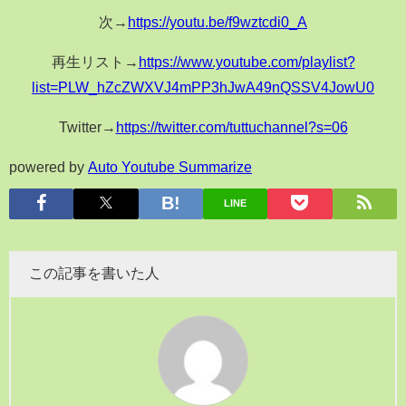
次→
https://youtu.be/f9wztcdi0_A
再生リスト→
https://www.youtube.com/playlist?
list=PLW_hZcZWXVJ4mPP3hJwA49nQSSV4JowU0
Twitter→
https://twitter.com/tuttuchannel?s=06
powered by
Auto Youtube Summarize
LINE
この記事を書いた人