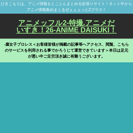
ひきこもりは、アニメ情報をとことんまとめる欲張りサイト！ネット中から
アニメ情報集めまくるぜぇぇぇっとZプラス！
アニメッフル2-特撮.アニメだ
いすき！26-ANIME DAISUKI！
-腐女子プロレス＜お客様皆様が掲載の記事等へアクセス、閲覧、こちら
のサービスを利用される事でかろうじて運営できています＞本日は足元
が悪い中ご足労頂き誠に有難うございます。