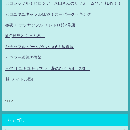
ヒロシッフル！ヒロシデース山さんのリフォームひとりDIY！！
ヒロユキユキッフルMAX！スーパークッキング！
徹夜DEテツヤッフル!！レトロ館2号店！
剛Q超児ともっふる！
ヤナッフル ゲームだいすき6！放送局
ヒウラー総統の野望
三代目 ユキユキッフル 花のひうら組! 見参！
魁!!アイドル塾!
t112
カテゴリー