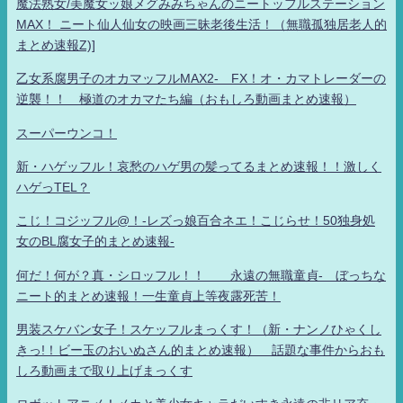
魔法熟女/美魔女ッ娘メグみみちゃんのニートッフルステーション
MAX！ ニート仙人仙女の映画三昧老後生活！（無職孤独居老人的
まとめ速報Z)]
乙女系腐男子のオカマッフルMAX2- FX！オ・カマトレーダーの
逆襲！！ 極道のオカマたち編（おもしろ動画まとめ速報）
スーパーウンコ！
新・ハゲッフル！哀愁のハゲ男の髪ってるまとめ速報！！激しく
ハゲっTEL？
こじ！コジッフル@！-レズっ娘百合ネエ！こじらせ！50独身処
女のBL腐女子的まとめ速報-
何だ！何が？真・シロッフル！！ 永遠の無職童貞- ぼっちな
ニート的まとめ速報！一生童貞上等夜露死苦！
男装スケバン女子！スケッフルまっくす！（新・ナンノひゃくし
きっ!！ビー玉のおいぬさん的まとめ速報） 話題な事件からおも
しろ動画まで取り上げまっくす