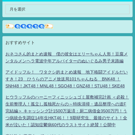
おすすめサイト
おネコさん的まとめ速報 僕の彼女はエリーちゃん人形！豆腐メ
ンタルメンヘラ電波中年アルバイターのぬいぐるみ男子末路編
アイドッフル！ ワタクシ的まとめ速報 地下格闘アイドルだい
すき！23 ひうらのアニメ放送局101ちゃんねる BNK48 ！
SNH48！JKT48！MNL48！SGO48！GNZ48！STU48！SKE48
ヒウラッフルのハーニーフィニッシュゴミ屋敷補完計画 ＜必殺！
生前整理人！孤立し孤独死からの～特殊清掃・遺品整理への道F
完結編＞ キャッシング計1500万返済：厨二病借金3500万円！う
つ病統合失調症14年生HKT46！！9期研究生、最後のサイト！全
米が泣いた！認知症鬱病60代のラストサイト絶賛！公開中