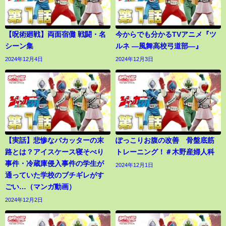
【呪術廻戦】両面宿儺 戦闘・名
今からでも分かるTVアニメ『ツ
シーン集
ルネ ―風舞高校弓道部―』
2024年12月4日
2024年12月3日
【実話】悲惨なバカッターの末
ぽっこりお腹の改善 骨盤底筋
路とは？アイスケース寝そべり
トレーニング！＃木野産婦人科
事件・冷蔵庫侵入事件の学生が
2024年12月1日
通っていた学校のブチギレがす
ごい…（マンガ動画）
2024年12月2日