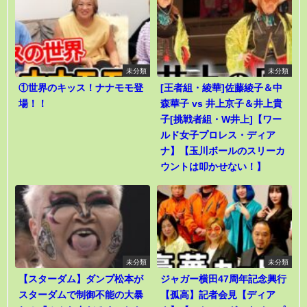
未分類
未分類
①世界のキッス！ナナモモ登
[王者組・綾華]佐藤綾子＆中
場！！
森華子 vs 井上京子＆井上貴
子[挑戦者組・W井上]【ワー
ルド女子プロレス・ディア
ナ】【玉川ボールのスリーカ
ウントは叩かせない！】
未分類
未分類
【スターダム】ダンプ松本が
ジャガー横田47周年記念興行
スターダムで制御不能の大暴
【孤高】記者会見【ディア