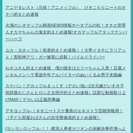
アニゲタレスト（元祖！アニメッフル） ひきこもりニートのオ
ナベ的まとめ速報
火浦のシネマッフル映画NEWS情報ポータブルの杜！オネエ管理
人オカマちゃんの鬼女的まとめ速報!オカマッフルアタックナンバ
ーハーフ
ユカ・ヨネッフル！初老的まとめ速報！！大帝イタチにラリアッ
ト！害獣神アリ・ガー被害に必殺！パイルドライバー
おネコさん的まとめ速報 僕の彼女はエリーちゃん人形！豆腐メ
ンタルメンヘラ電波中年アルバイターのぬいぐるみ男子末路編
スケバン！デカッフルまっくす（デカい強い2次元嫁だいすき子
供部屋おじさんヒロシ之古惑仔的まとめ速報）話題な動画取り上
げMAX！デカいは正義刑事編
アキヨッフル-！ネオニートスケ番長のエキストラ芸能情報局！
（子ども部屋おばさんの自宅警備員的まとめ速報）
[ヨシヨシロッフル-！！-素浪人勇者カツオンの未解決事件簿へよ