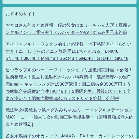
おすすめサイト
おネコさん的まとめ速報 僕の彼女はエリーちゃん人形！豆腐メ
ンタルメンヘラ電波中年アルバイターのぬいぐるみ男子末路編
アイドッフル！ ワタクシ的まとめ速報 地下格闘アイドルだい
すき！23 ひうらのアニメ放送局101ちゃんねる BNK48 ！
SNH48！JKT48！MNL48！SGO48！GNZ48！STU48！SKE48
ヒウラッフルのハーニーフィニッシュゴミ屋敷補完計画 ＜必殺！
生前整理人！孤立し孤独死からの～特殊清掃・遺品整理への道F
完結編＞ キャッシング計1500万返済：厨二病借金3500万円！う
つ病統合失調症14年生HKT46！！9期研究生、最後のサイト！全
米が泣いた！認知症鬱病60代のラストサイト絶賛！公開中
魔法熟女/美魔女ッ娘メグみみちゃんのニートッフルステーション
MAX！ ニート仙人仙女の映画三昧老後生活！（無職孤独居老人的
まとめ速報Z)]
乙女系腐男子のオカマッフルMAX2- FX！オ・カマトレーダーの