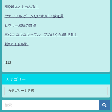
剛Q超児ともっふる！
ヤナッフル ゲームだいすき6！放送局
ヒウラー総統の野望
三代目 ユキユキッフル 花のひうら組! 見参！
魁!!アイドル塾!
t112
カテゴリー