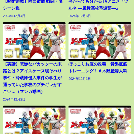
【呪術廻戦】両面宿儺 戦闘・名
今からでも分かるTVアニメ『ツ
シーン集
ルネ ―風舞高校弓道部―』
2024年12月4日
2024年12月3日
【実話】悲惨なバカッターの末
ぽっこりお腹の改善 骨盤底筋
路とは？アイスケース寝そべり
トレーニング！＃木野産婦人科
事件・冷蔵庫侵入事件の学生が
2024年12月1日
通っていた学校のブチギレがす
ごい…（マンガ動画）
2024年12月2日