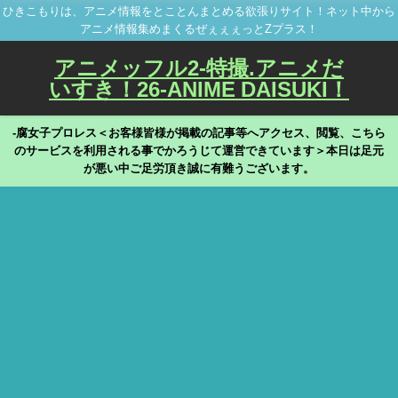
ひきこもりは、アニメ情報をとことんまとめる欲張りサイト！ネット中から
アニメ情報集めまくるぜぇぇぇっとZプラス！
アニメッフル2-特撮.アニメだ
いすき！26-ANIME DAISUKI！
-腐女子プロレス＜お客様皆様が掲載の記事等へアクセス、閲覧、こちら
のサービスを利用される事でかろうじて運営できています＞本日は足元
が悪い中ご足労頂き誠に有難うございます。