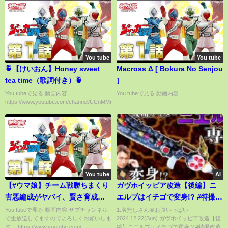
You tube
You tube
🍵【けいおん】Honey sweet
Macross Δ [ Bokura No Senjou
tea time（歌詞付き）🍵
]
You tubeで見る 動画内容
You tubeで見る 動画内容...
https://www.youtube.com/channel/UCnMMr0qdMeMUuXq7imiT...
You tube
AI
【#ウマ娘】チーム戦勝ちまくり
ガヴホイッピア改造【後編】ニ
害悪編成がヤバイ、賢さ育成の
エルブはイチゴで変身!? #特撮改
脆さを突いた最強戦法！無課金
造 #ヘイパウチ #仮面ライダー
You tubeで見る 動画内容 サブチャンネル
1:名無しさん＠お腹いっぱい
で生放送してますのでよろしくお願いしま
2024.12.22(Sun) ガヴホイッピア改造【後
でも勝てるチームレース【アプ
す。 https://www.youtube.com/...
編】ニエルブはイチゴで変身!? #特撮改造