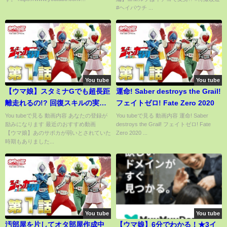
リ/育成/リセマラ/ガチャ/因子/初
#ヘイパウチ ...
心者/マニー】
You tube
You tube
【ウマ娘】スタミナGでも超長距
運命! Saber destroys the Grail!
離走れるの!? 回復スキルの実力
フェイトゼロ! Fate Zero 2020
をお見せします
You tubeで見る 動画内容 あなたの登録が
You tubeで見る 動画内容 運命! Saber
励みになります 最近のおすすめ動画
destroys the Grail! フェイトゼロ! Fate
【ウマ娘】あのサポカが弱いとされていた
Zero 2020 ...
時期もありました...
You tube
You tube
汚部屋を片してオタ部屋作成中
【ウマ娘】6分でわかる！★3イ