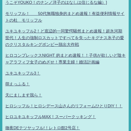
うこそYOUKO！のナンノ洋子のはなしは信じるな編）]
モリッフル！ 50代無職独身的まとめ速報！有益便利情報サイ
トの杜 モリッフル
ユキユキッフル2！ど底辺的一同驚愕騒然まとめ速報！超氷河期
世代！人生の強制ロスカットですべてを失ったキグナス氷子の愛
のクリスタルキングボンビー脱出大作戦
ヒロコンプレックスNIGHT 的まとめ速報！！子供が欲しいど陰キ
ャアラフィフ女子のめざせ！専業主婦！婚活計画編
ユキユキッフル3！
萌えっふる！
天にまします我ら！
ヒロシッフル！ヒロシデース山さんのリフォームひとりDIY！！
ヒロユキユキッフルMAX！スーパークッキング！
徹夜DEテツヤッフル!！レトロ館2号店！