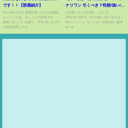
です！！【部屋紹介】
ナリワン 引くべき？性能/強い/固
有 etc 追込みやダートの手持ち
You tubeで見る 動画内容 スマホが低速に
1:名無しさん＠お腹いっぱいだ
なっていた為、久しぶりの投稿です…！
2022.06.10(Fri) 【ウマ娘】6分でわかる！
がいない方には強いキャラとい
動画で言っている通り、PCを買ったので
★3イナリワン 引くべき？性能/強い/固有
う位置づけです！【のっちんTV
今後は時間とネタ...
etc 追...
ウマ娘プリティーダービー ぱか
ライブTV】