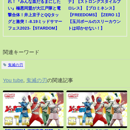
れ！『みんな血だるまにした
ナ】【ストロングスタイルプ
い』極悪同盟が大江戸隊と電
ロレス】【プロミネンス】
撃合体！井上京子とQQタッ
【FREEDOMS】【ZERO 1】
グと激突！-8.19ミッドサマー
【玉川ボールのスリーカウン
フェス2023-【STARDOM】
トは叩かせない！】
関連キーワード
鬼滅の刃
You tube
,
鬼滅の刃
の関連記事