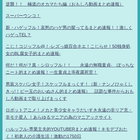
逆襲！！ 極道のオカマたち編（おもしろ動画まとめ速報）
スーパーウンコ！
新・ハゲッフル！哀愁のハゲ男の髪ってるまとめ速報！！激しく
ハゲっTEL？
こじ！コジッフル@！-レズっ娘百合ネエ！こじらせ！50独身処
女のBL腐女子的まとめ速報-
何だ！何が？真・シロッフル！！ 永遠の無職童貞- ぼっちな
ニート的まとめ速報！一生童貞上等夜露死苦！
男装スケバン女子！スケッフルまっくす！（新・ナンノひゃくし
きっ!！ビー玉のおいぬさん的まとめ速報） 話題な事件からおも
しろ動画まで取り上げまっくす
ロボットアニメ！メカと美少女キャラだいすき永遠の非リア充・
非モテ星人 ！あらゆるマニアの為のマニアックサイト
ハルッフル-専業主夫的YOUTUBERまとめ速報！キモデブおた
く！初老人の介護生活！激動の1750日