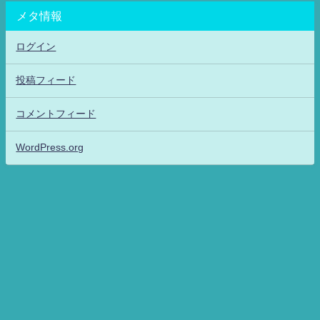
メタ情報
ログイン
投稿フィード
コメントフィード
WordPress.org
アニメッフル2-特撮.アニメだいすき！26-ANIME DAISUKI！ All Rights
Reserved.