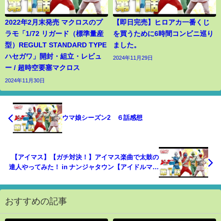
2022年2月末発売 マクロスのプ
【即日完売】ヒロアカ一番くじ
ラモ「1/72 リガード（標準量産
を買うために6時間コンビニ巡り
型）REGULT STANDARD TYPE
ました。
ハセガワ」開封・組立・レビュ
2024年11月29日
ー / 超時空要塞マクロス
2024年11月30日
ウマ娘シーズン2 ６話感想
【アイマス】【ガチ対決！】アイマス楽曲で太鼓の
達人やってみた！ in ナンジャタウン【アイドルマス
ター】
おすすめの記事