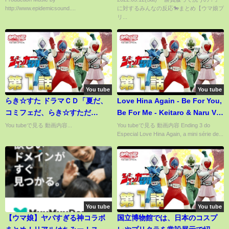
ミン】
http://www.epidemicsound....
に対するみんなの反応🐎まとめ【ウマ娘プ
リ...
You tube
You tube
らき☆すた ドラマＣＤ「夏だ、
Love Hina Again - Be For You,
コミフェだ、らき☆すただ
Be For Me - Keitaro & Naru Ver.
っ！」～１
(Ending 3) (Legendado PT-BR)
You tubeで見る 動画内容...
You tubeで見る 動画内容 Ending 3 do
Especial Love Hina Again, a mini série de...
You tube
You tube
【ウマ娘】ヤバすぎる神コラボ
国立博物館では、日本のコスプ