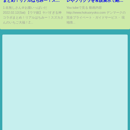
まとめ！リアルはちみー！スズ
レやプリクラを常設展示で紹介
カさんのいちご大福！ZONeエナ
しています
1:名無しさん＠お腹いっぱいだ
You tubeで見る 動画内容
2022.02.12(Sat) 【ウマ娘】ヤバすぎる神
http://www.hokuoryoko.com デンマークの
ジー/一番くじ/フィギュア原型
コラボまとめ！リアルはちみー！スズカさ
完全プライベート・ガイドサービス・ 現
etc！【のっちんTV ウマ娘プリ
んのいちご大福！Z...
地情...
ティーダービー攻略アプデまと
め うまむすめ】