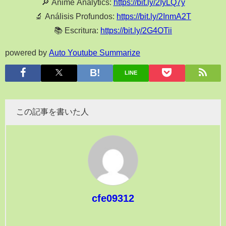
🔎 Anime Analytics:
https://bit.ly/2IyLQ7y
🔬 Análisis Profundos:
https://bit.ly/2InmA2T
📚 Escritura:
https://bit.ly/2G4OTii
powered by
Auto Youtube Summarize
LINE
この記事を書いた人
cfe09312