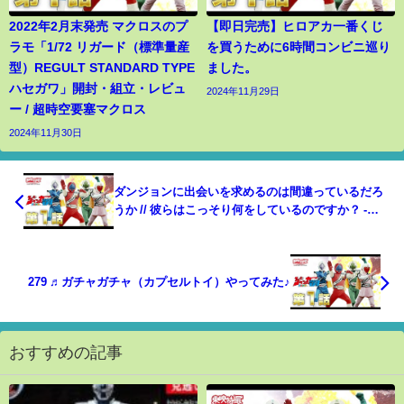
2022年2月末発売 マクロスのプ
【即日完売】ヒロアカ一番くじ
ラモ「1/72 リガード（標準量産
を買うために6時間コンビニ巡り
型）REGULT STANDARD TYPE
ました。
ハセガワ」開封・組立・レビュ
2024年11月29日
ー / 超時空要塞マクロス
2024年11月30日
ダンジョンに出会いを求めるのは間違っているだろ
うか // 彼らはこっそり何をしているのですか？ -
Danmachi - What are they doing secretly?
279 ♬ガチャガチャ（カプセルトイ）やってみた♪
おすすめの記事