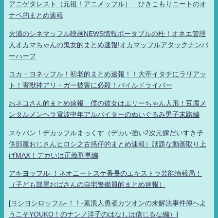
アニゲタレスト（元祖！アニメッフル） ひきこもりニートのオ
ナベ的まとめ速報
火浦のシネマッフル映画NEWS情報ポータブルの杜！オネエ管理
人オカマちゃんの鬼女的まとめ速報!オカマッフルアタックナンバ
ーハーフ
ユカ・ヨネッフル！初老的まとめ速報！！大帝イタチにラリアッ
ト！害獣神アリ・ガー被害に必殺！パイルドライバー
おネコさん的まとめ速報 僕の彼女はエリーちゃん人形！豆腐メ
ンタルメンヘラ電波中年アルバイターのぬいぐるみ男子末路編
スケバン！デカッフルまっくす（デカい強い2次元嫁だいすき子
供部屋おじさんヒロシ之古惑仔的まとめ速報）話題な動画取り上
げMAX！デカいは正義刑事編
アキヨッフル-！ネオニートスケ番長のエキストラ芸能情報局！
（子ども部屋おばさんの自宅警備員的まとめ速報）
[ヨシヨシロッフル-！！-素浪人勇者カツオンの未解決事件簿へよ
うこそYOUKO！のナンノ洋子のはなしは信じるな編）]