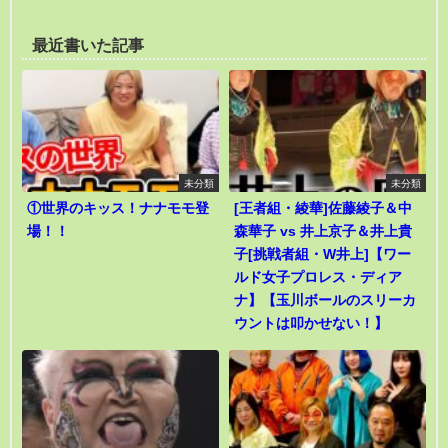
最近書いた記事
未分類
未分類
①世界のキッス！ナナモモ登
[王者組・綾華]佐藤綾子＆中
場！！
森華子 vs 井上京子＆井上貴
子[挑戦者組・W井上]【ワー
ルド女子プロレス・ディア
ナ】【玉川ボールのスリーカ
ウントは叩かせない！】