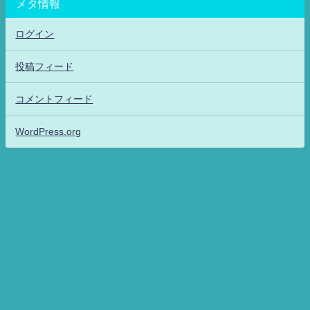
メタ情報
ログイン
投稿フィード
コメントフィード
WordPress.org
アニメッフル2-特撮.アニメだいすき！26-ANIME DAISUKI！ All Rights
Reserved.