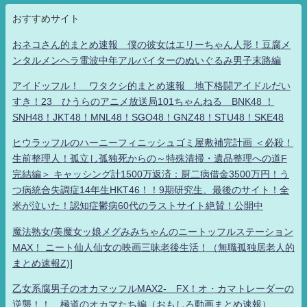
おすすめサイト
おネコさん的まとめ速報 僕の彼女はエリーちゃん人形！豆腐メ
ンタルメンヘラ電波中年アルバイターのぬいぐるみ男子末路編
アイドッフル！ ワタクシ的まとめ速報 地下格闘アイドルだい
すき！23 ひうらのアニメ放送局101ちゃんねる BNK48 ！
SNH48！JKT48！MNL48！SGO48！GNZ48！STU48！SKE48
ヒウラッフルのハーニーフィニッシュゴミ屋敷補完計画 ＜必殺！
生前整理人！孤立し孤独死からの～特殊清掃・遺品整理への道F
完結編＞ キャッシング計1500万返済：厨二病借金3500万円！う
つ病統合失調症14年生HKT46！！9期研究生、最後のサイト！全
米が泣いた！認知症鬱病60代のラストサイト絶賛！公開中
魔法熟女/美魔女ッ娘メグみみちゃんのニートッフルステーション
MAX！ ニート仙人仙女の映画三昧老後生活！（無職孤独居老人的
まとめ速報Z)]
乙女系腐男子のオカマッフルMAX2- FX！オ・カマトレーダーの
逆襲！！ 極道のオカマたち編（おもしろ動画まとめ速報）