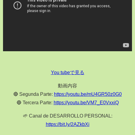
You tubeで見る
動画内容
🔴 Segunda Parte:
https://youtu.be/mU4GR50z0G0
🔵 Tercera Parte:
https://youtu.be/VM7_E0VxxiQ
🌱 Canal de DESARROLLO PERSONAL:
https://bit.ly/2AZkbXi