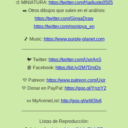
🎨 MINIATURA:
https://twitter.com/Hadjusto0505
✒️ Otros dibujos que salen en el análisis:
https://twitter.com/GingaDraw
https://twitter.com/montoya_en
🎵 Music:
https://www.purple-planet.com
_________________________________
🐦 Twitter:
https://twitter.com/UxirAnS
📘 Facebook:
https://bit.ly/2M7DmDs
💛 Patreon:
https://www.patreon.com/Uxir
💛 Donar en PayPal:
https://goo.gl/YnziY2
📜 MyAnimeList:
http://goo.gl/wW3Iv6
_________________________________
Listas de Reproducción: