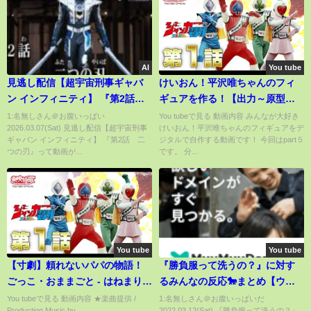
AI
You tube
見逃し配信【超宇宙刑事ギャバ
けいおん！平沢唯ちゃんのフィ
ン インフィニティ】 『第2話
ギュアを作る！【出力～原型完
二つの刃』[公式]
成】
1:名無しさん＠お腹いっぱい
You tubeで見る 動画内容 みんなが大好き
2026.03.07(Sat) 見逃し配信【超宇宙刑事
けいおん！平沢唯ちゃんのフィギュアをデ
ギャバン インフィニティ】 『第2話 二
ジタルで自作する動画です！ 今回はpart５
つの刃』って動画が...
です。 分...
You tube
You tube
【寸劇】頼れないパパの物語！
『勝負服って洗うの？』に対す
ごっこ・おままごと - はねまりチ
るみんなの反応🐎まとめ【ウマ
ャンネル
娘プリティーダービー】【レイ
You tubeで見る 動画内容 ★楽曲提供 /
1:名無しさん＠お腹いっぱいだ
Production Music by
2022.03.12(Sat) 『勝負服って洗うの？』