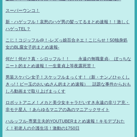
スーパーウンコ！
新・ハゲッフル！哀愁のハゲ男の髪ってるまとめ速報！！激しく
ハゲっTEL？
こじ！コジッフル@！-レズっ娘百合ネエ！こじらせ！50独身処
女のBL腐女子的まとめ速報-
何だ！何が？真・シロッフル！！ 永遠の無職童貞- ぼっちな
ニート的まとめ速報！一生童貞上等夜露死苦！
男装スケバン女子！スケッフルまっくす！（新・ナンノひゃくし
きっ!！ビー玉のおいぬさん的まとめ速報） 話題な事件からおも
しろ動画まで取り上げまっくす
ロボットアニメ！メカと美少女キャラだいすき永遠の非リア充・
非モテ星人 ！あらゆるマニアの為のマニアックサイト
ハルッフル-専業主夫的YOUTUBERまとめ速報！キモデブおた
く！初老人の介護生活！激動の1750日