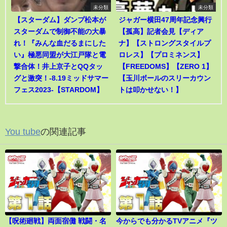
未分類
未分類
【スターダム】ダンプ松本が
ジャガー横田47周年記念興行
スターダムで制御不能の大暴
【孤高】記者会見【ディア
れ！『みんな血だるまにした
ナ】【ストロングスタイルプ
い』極悪同盟が大江戸隊と電
ロレス】【プロミネンス】
撃合体！井上京子とQQタッ
【FREEDOMS】【ZERO 1】
グと激突！-8.19ミッドサマー
【玉川ボールのスリーカウン
フェス2023-【STARDOM】
トは叩かせない！】
You tube
の関連記事
【呪術廻戦】両面宿儺 戦闘・名
今からでも分かるTVアニメ『ツ