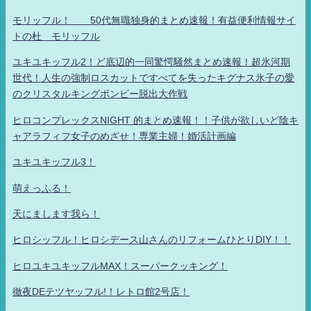
モリッフル！ 50代無職独身的まとめ速報！有益便利情報サイ
トの杜 モリッフル
ユキユキッフル2！ど底辺的一同驚愕騒然まとめ速報！超氷河期
世代！人生の強制ロスカットですべてを失ったキグナス氷子の愛
のクリスタルキングボンビー脱出大作戦
ヒロコンプレックスNIGHT 的まとめ速報！！子供が欲しいど陰キ
ャアラフィフ女子のめざせ！専業主婦！婚活計画編
ユキユキッフル3！
萌えっふる！
天にまします我ら！
ヒロシッフル！ヒロシデース山さんのリフォームひとりDIY！！
ヒロユキユキッフルMAX！スーパークッキング！
徹夜DEテツヤッフル!！レトロ館2号店！