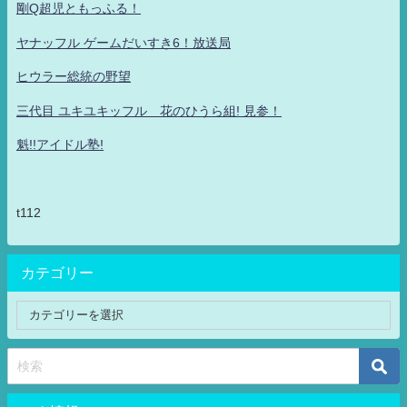
剛Q超児ともっふる！
ヤナッフル ゲームだいすき6！放送局
ヒウラー総統の野望
三代目 ユキユキッフル 花のひうら組! 見参！
魁!!アイドル塾!
t112
カテゴリー