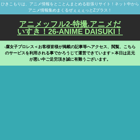
ひきこもりは、アニメ情報をとことんまとめる欲張りサイト！ネット中から
アニメ情報集めまくるぜぇぇぇっとZプラス！
アニメッフル2-特撮.アニメだ
いすき！26-ANIME DAISUKI！
-腐女子プロレス＜お客様皆様が掲載の記事等へアクセス、閲覧、こちら
のサービスを利用される事でかろうじて運営できています＞本日は足元
が悪い中ご足労頂き誠に有難うございます。