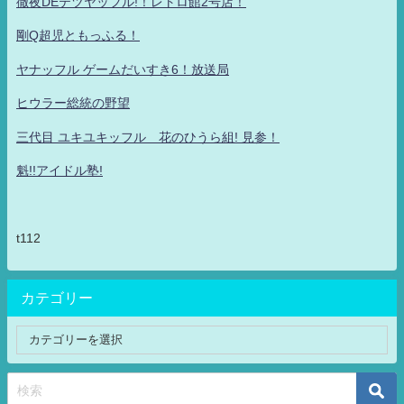
徹夜DEテツヤッフル!！レトロ館2号店！
剛Q超児ともっふる！
ヤナッフル ゲームだいすき6！放送局
ヒウラー総統の野望
三代目 ユキユキッフル 花のひうら組! 見参！
魁!!アイドル塾!
t112
カテゴリー