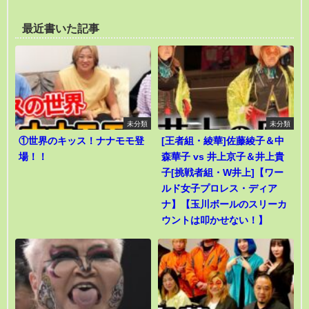
最近書いた記事
未分類
未分類
①世界のキッス！ナナモモ登
[王者組・綾華]佐藤綾子＆中
場！！
森華子 vs 井上京子＆井上貴
子[挑戦者組・W井上]【ワー
ルド女子プロレス・ディア
ナ】【玉川ボールのスリーカ
ウントは叩かせない！】