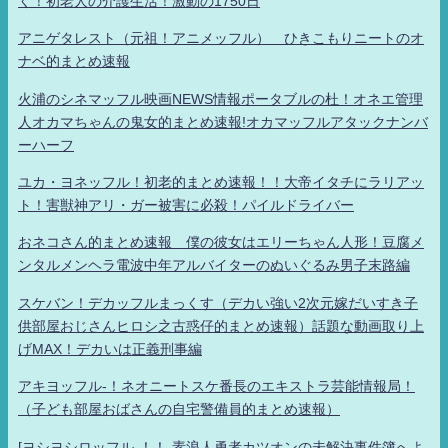
く！初老人の介護生活！激動の1750日
アニゲタレスト（元祖！アニメッフル） ひきこもりニートのオ
ナベ的まとめ速報
火浦のシネマッフル映画NEWS情報ポータブルの杜！オネエ管理
人オカマちゃんの鬼女的まとめ速報!オカマッフルアタックナンバ
ーハーフ
ユカ・ヨネッフル！初老的まとめ速報！！大帝イタチにラリアッ
ト！害獣神アリ・ガー被害に必殺！パイルドライバー
おネコさん的まとめ速報 僕の彼女はエリーちゃん人形！豆腐メ
ンタルメンヘラ電波中年アルバイターのぬいぐるみ男子末路編
スケバン！デカッフルまっくす（デカい強い2次元嫁だいすき子
供部屋おじさんヒロシ之古惑仔的まとめ速報）話題な動画取り上
げMAX！デカいは正義刑事編
アキヨッフル-！ネオニートスケ番長のエキストラ芸能情報局！
（子ども部屋おばさんの自宅警備員的まとめ速報）
[ヨシヨシロッフル-！！-素浪人勇者カツオンの未解決事件簿へよ