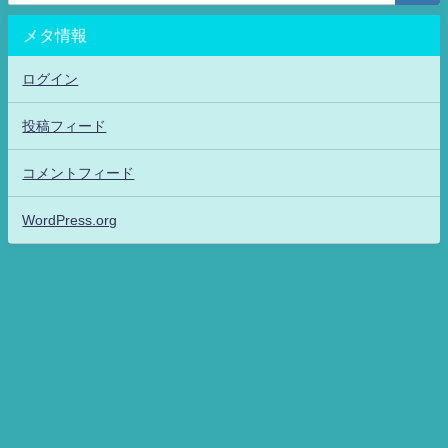
メタ情報
ログイン
投稿フィード
コメントフィード
WordPress.org
アニメッフル2-特撮.アニメだいすき！26-ANIME DAISUKI！ All Rights
Reserved.