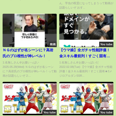
ん、芋虫の呪霊になってしまうって動画が
話題らしいぞ おす...
映画
You tube
ＮＧのはずが名シーンに？高岩
【ウマ娘】全ガチャ性能評価！
氏のプロ根性が神レベル！
金スキル最前列！すごく固有★3
メジロアルダンSSRアグネスデ
1:名無しさん＠お腹いっぱい
1:名無しさん＠お腹いっぱいだ
2025.05.28(Wed) ＮＧのはずが名シーン
2022.02.08(Tue) 【ウマ娘】全ガチャ性能
ジタルSRアイネスフウジン アニ
に？高岩氏のプロ根性が神レベル！って動
評価！金スキル最前列！すごく固有★3メ
バ前/ダート/強い【 デジたん ウ
画が話題らしいぞ 2:...
ジロアルダンSSR...
マ娘プリティーダービー攻略ま
とめ うまむすめ】
You tube
You tube