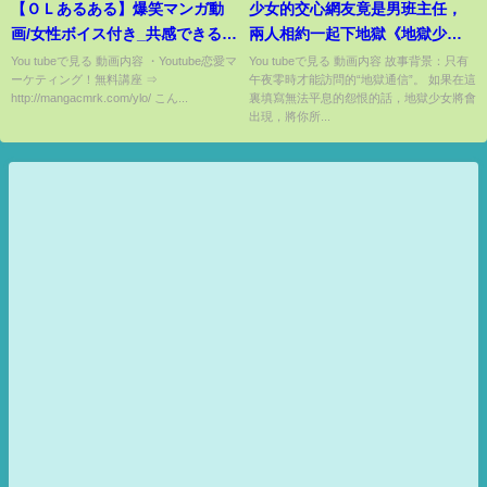
【ＯＬあるある】爆笑マンガ動
少女的交心網友竟是男班主任，
画/女性ボイス付き_共感できる仕
兩人相約一起下地獄《地獄少
事あるあるネタ６選！！！
女》
You tubeで見る 動画内容 ・Youtube恋愛マ
You tubeで見る 動画内容 故事背景：只有
ーケティング！無料講座 ⇒
午夜零時才能訪問的“地獄通信”。 如果在這
http://mangacmrk.com/ylo/ こん...
裏填寫無法平息的怨恨的話，地獄少女將會
出現，將你所...