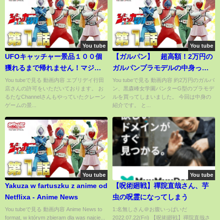
You tube
You tube
UFOキャッチャー景品１００個
【ガルパン】 超高額！2万円の
獲れるまで帰れません！マジで
ガルパンプラモデルの中身って
過酷すぎ！！！！！！
どんなの？
You tubeで見る 動画内容 エブリデイ行田
You tubeで見る 動画内容 約2万円のガルパ
店さんの許可をいただいております。 お
ン、黒森峰女学園パンターG型のプラモデ
るたなChannelさんもやっていたクレーン
ルを買ってしまいました。 今回は中身の
ゲームの景...
紹介です。 と...
You tube
You tube
Yakuza w fartuszku z anime od
【呪術廻戦】禪院直哉さん、芋
Netflixa - Anime News
虫の呪霊になってしまう
You tubeで見る 動画内容 Anime News to
1:名無しさん＠お腹いっぱいだ
format, w którym zbieram dla was najcie...
2022.07.22(Fri) 【呪術廻戦】禪院直哉さ