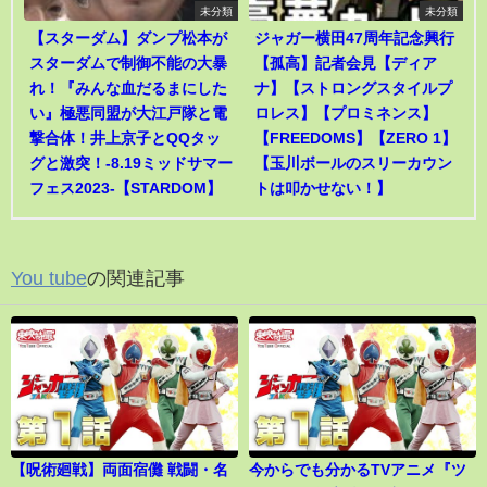
未分類
未分類
【スターダム】ダンプ松本が
ジャガー横田47周年記念興行
スターダムで制御不能の大暴
【孤高】記者会見【ディア
れ！『みんな血だるまにした
ナ】【ストロングスタイルプ
い』極悪同盟が大江戸隊と電
ロレス】【プロミネンス】
撃合体！井上京子とQQタッ
【FREEDOMS】【ZERO 1】
グと激突！-8.19ミッドサマー
【玉川ボールのスリーカウン
フェス2023-【STARDOM】
トは叩かせない！】
You tube
の関連記事
【呪術廻戦】両面宿儺 戦闘・名
今からでも分かるTVアニメ『ツ