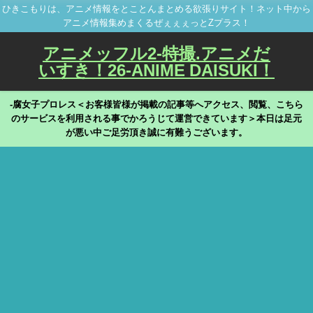
ひきこもりは、アニメ情報をとことんまとめる欲張りサイト！ネット中から
アニメ情報集めまくるぜぇぇぇっとZプラス！
アニメッフル2-特撮.アニメだ
いすき！26-ANIME DAISUKI！
-腐女子プロレス＜お客様皆様が掲載の記事等へアクセス、閲覧、こちら
のサービスを利用される事でかろうじて運営できています＞本日は足元
が悪い中ご足労頂き誠に有難うございます。