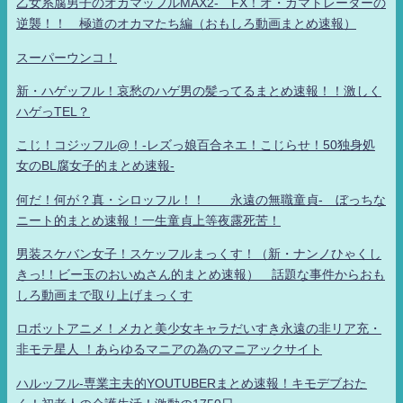
乙女系腐男子のオカマッフルMAX2- FX！オ・カマトレーダーの
逆襲！！ 極道のオカマたち編（おもしろ動画まとめ速報）
スーパーウンコ！
新・ハゲッフル！哀愁のハゲ男の髪ってるまとめ速報！！激しく
ハゲっTEL？
こじ！コジッフル@！-レズっ娘百合ネエ！こじらせ！50独身処
女のBL腐女子的まとめ速報-
何だ！何が？真・シロッフル！！ 永遠の無職童貞- ぼっちな
ニート的まとめ速報！一生童貞上等夜露死苦！
男装スケバン女子！スケッフルまっくす！（新・ナンノひゃくし
きっ!！ビー玉のおいぬさん的まとめ速報） 話題な事件からおも
しろ動画まで取り上げまっくす
ロボットアニメ！メカと美少女キャラだいすき永遠の非リア充・
非モテ星人 ！あらゆるマニアの為のマニアックサイト
ハルッフル-専業主夫的YOUTUBERまとめ速報！キモデブおた