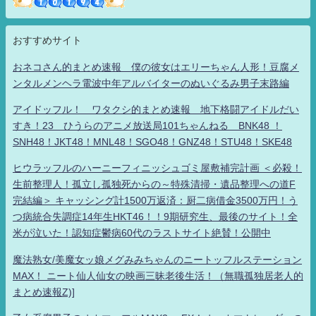
おすすめサイト
おネコさん的まとめ速報 僕の彼女はエリーちゃん人形！豆腐メ
ンタルメンヘラ電波中年アルバイターのぬいぐるみ男子末路編
アイドッフル！ ワタクシ的まとめ速報 地下格闘アイドルだい
すき！23 ひうらのアニメ放送局101ちゃんねる BNK48 ！
SNH48！JKT48！MNL48！SGO48！GNZ48！STU48！SKE48
ヒウラッフルのハーニーフィニッシュゴミ屋敷補完計画 ＜必殺！
生前整理人！孤立し孤独死からの～特殊清掃・遺品整理への道F
完結編＞ キャッシング計1500万返済：厨二病借金3500万円！う
つ病統合失調症14年生HKT46！！9期研究生、最後のサイト！全
米が泣いた！認知症鬱病60代のラストサイト絶賛！公開中
魔法熟女/美魔女ッ娘メグみみちゃんのニートッフルステーション
MAX！ ニート仙人仙女の映画三昧老後生活！（無職孤独居老人的
まとめ速報Z)]