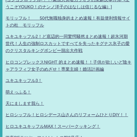
うこそYOUKO！のナンノ洋子のはなしは信じるな編）]
モリッフル！ 50代無職独身的まとめ速報！有益便利情報サイ
トの杜 モリッフル
ユキユキッフル2！ど底辺的一同驚愕騒然まとめ速報！超氷河期
世代！人生の強制ロスカットですべてを失ったキグナス氷子の愛
のクリスタルキングボンビー脱出大作戦
ヒロコンプレックスNIGHT 的まとめ速報！！子供が欲しいど陰キ
ャアラフィフ女子のめざせ！専業主婦！婚活計画編
ユキユキッフル3！
萌えっふる！
天にまします我ら！
ヒロシッフル！ヒロシデース山さんのリフォームひとりDIY！！
ヒロユキユキッフルMAX！スーパークッキング！