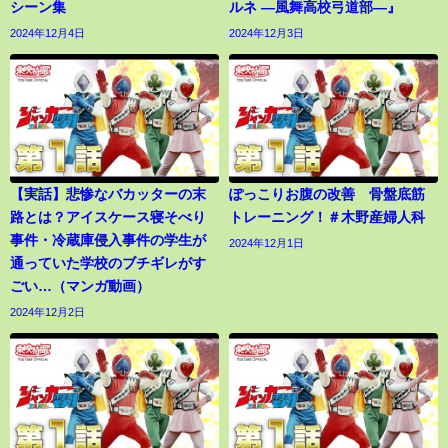
シーン集
ルネ ―風舞高校弓道部―』
2024年12月4日
2024年12月3日
【実話】悲惨なバカッターの末
ぽっこりお腹の改善 骨盤底筋
路とは？アイスケース寝そべり
トレーニング！＃木野産婦人科
事件・冷蔵庫侵入事件の学生が
2024年12月1日
通っていた学校のブチギレがす
ごい…（マンガ動画）
2024年12月2日