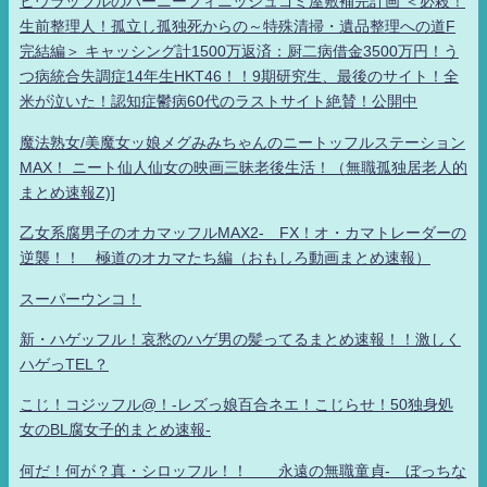
ヒウラッフルのハーニーフィニッシュゴミ屋敷補完計画 ＜必殺！
生前整理人！孤立し孤独死からの～特殊清掃・遺品整理への道F
完結編＞ キャッシング計1500万返済：厨二病借金3500万円！う
つ病統合失調症14年生HKT46！！9期研究生、最後のサイト！全
米が泣いた！認知症鬱病60代のラストサイト絶賛！公開中
魔法熟女/美魔女ッ娘メグみみちゃんのニートッフルステーション
MAX！ ニート仙人仙女の映画三昧老後生活！（無職孤独居老人的
まとめ速報Z)]
乙女系腐男子のオカマッフルMAX2- FX！オ・カマトレーダーの
逆襲！！ 極道のオカマたち編（おもしろ動画まとめ速報）
スーパーウンコ！
新・ハゲッフル！哀愁のハゲ男の髪ってるまとめ速報！！激しく
ハゲっTEL？
こじ！コジッフル@！-レズっ娘百合ネエ！こじらせ！50独身処
女のBL腐女子的まとめ速報-
何だ！何が？真・シロッフル！！ 永遠の無職童貞- ぼっちな