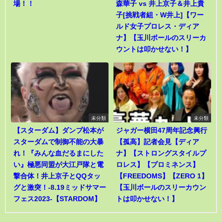
場！！
森華子 vs 井上京子＆井上貴
子[挑戦者組・W井上]【ワー
ルド女子プロレス・ディア
ナ】【玉川ボールのスリーカ
ウントは叩かせない！】
未分類
未分類
【スターダム】ダンプ松本が
ジャガー横田47周年記念興行
スターダムで制御不能の大暴
【孤高】記者会見【ディア
れ！『みんな血だるまにした
ナ】【ストロングスタイルプ
い』極悪同盟が大江戸隊と電
ロレス】【プロミネンス】
撃合体！井上京子とQQタッ
【FREEDOMS】【ZERO 1】
グと激突！-8.19ミッドサマー
【玉川ボールのスリーカウン
フェス2023-【STARDOM】
トは叩かせない！】