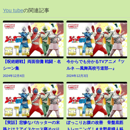
You tube
の関連記事
【呪術廻戦】両面宿儺 戦闘・名
今からでも分かるTVアニメ『ツ
シーン集
ルネ ―風舞高校弓道部―』
2024年12月4日
2024年12月3日
【実話】悲惨なバカッターの末
ぽっこりお腹の改善 骨盤底筋
路とは？アイスケース寝そべり
トレーニング！＃木野産婦人科