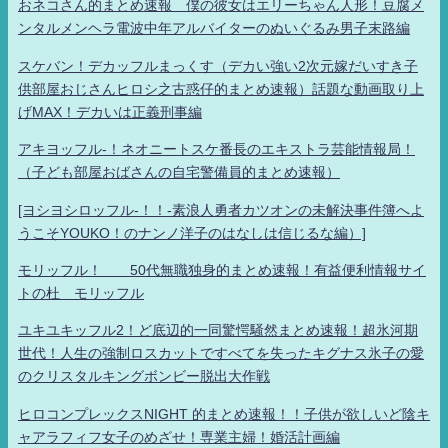
おネコさん的まとめ速報 僕の彼女はエリーちゃん人形！豆腐メ
ンタルメンヘラ電波中年アルバイターのぬいぐるみ男子末路編
スケバン！デカッフルまっくす（デカい強い2次元嫁だいすき子
供部屋おじさんヒロシ之古惑仔的まとめ速報）話題な動画取り上
げMAX！デカいは正義刑事編
アキヨッフル-！ネオニートスケ番長のエキストラ芸能情報局！
（子ども部屋おばさんの自宅警備員的まとめ速報）
[ヨシヨシロッフル-！！-素浪人勇者カツオンの未解決事件簿へよ
うこそYOUKO！のナンノ洋子のはなしは信じるな編）]
モリッフル！ 50代無職独身的まとめ速報！有益便利情報サイ
トの杜 モリッフル
ユキユキッフル2！ど底辺的一同驚愕騒然まとめ速報！超氷河期
世代！人生の強制ロスカットですべてを失ったキグナス氷子の愛
のクリスタルキングボンビー脱出大作戦
ヒロコンプレックスNIGHT 的まとめ速報！！子供が欲しいど陰キ
ャアラフィフ女子のめざせ！専業主婦！婚活計画編