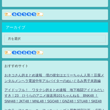
アーカイブ
おすすめサイト
おネコさん的まとめ速報 僕の彼女はエリーちゃん人形！豆腐メ
ンタルメンヘラ電波中年アルバイターのぬいぐるみ男子末路編
アイドッフル！ ワタクシ的まとめ速報 地下格闘アイドルだい
すき！23 ひうらのアニメ放送局101ちゃんねる BNK48 ！
SNH48！JKT48！MNL48！SGO48！GNZ48！STU48！SKE48