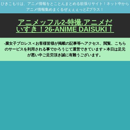
ひきこもりは、アニメ情報をとことんまとめる欲張りサイト！ネット中から
アニメ情報集めまくるぜぇぇぇっとZプラス！
アニメッフル2-特撮.アニメだ
いすき！26-ANIME DAISUKI！
-腐女子プロレス＜お客様皆様が掲載の記事等へアクセス、閲覧、こちら
のサービスを利用される事でかろうじて運営できています＞本日は足元
が悪い中ご足労頂き誠に有難うございます。