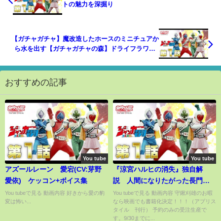
トの魅力を深掘り
【ガチャガチャ】魔改造したホースのミニチュアか
ら水を出す【ガチャガチャの森】ドライフラワー /
優里
おすすめの記事
You tube
You tube
アズールレーン 愛宕(CV:芽野
『涼宮ハルヒの消失』独自解
愛依) ケッコン+ボイス集
説 人間になりたがった長門
The Disappearance of Haruhi
You tubeで見る 動画内容 好きから愛の豹
You tubeで見る 動画内容 守鍬刈雄のお暇
変は怖い...
なら映画でも書籍化決定！！！（アプリス
Suzumiya
タイル 刊行） 予約のみの受注生産で
す。9/30までに...