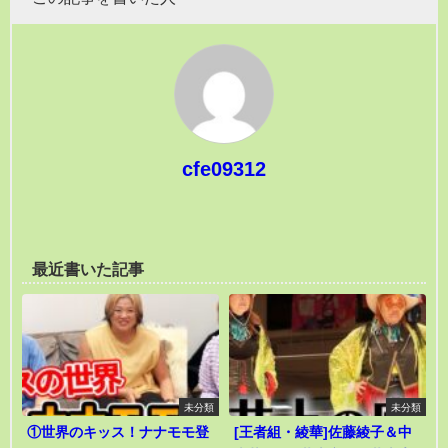
cfe09312
最近書いた記事
未分類
未分類
①世界のキッス！ナナモモ登
[王者組・綾華]佐藤綾子＆中