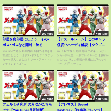
You tube
You tube
部屋を痛部屋にしよう！その2
【アズールレーン】このキャラ
ポス×ポスなど開封・飾る
必須!?ハーディ解説【夕立ゴリ
ラ】
You tubeで見る 動画内容 今回の部屋を痛
You tubeで見る 動画内容 このキャラはラ
部屋にしよう！はポス×ポスとデコステッ
ンカー御用達、一般プレイヤーには無縁か
カーを購入しました！ ソードアート・オ
もしれん ※この動画の素材は以下のサイ
ンラインやっぱイ...
トから利用させて...
You tube
You tube
フェルミ研究所 の月収がこちら
【デレマス】Secret
です【YouTuber月収診断】
Daybreak【吹奏楽アレンジ】