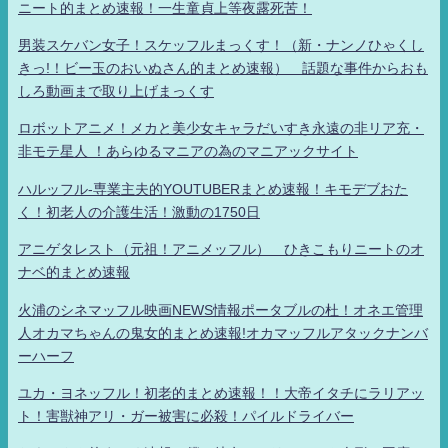
ニート的まとめ速報！一生童貞上等夜露死苦！
男装スケバン女子！スケッフルまっくす！（新・ナンノひゃくし
きっ!！ビー玉のおいぬさん的まとめ速報） 話題な事件からおも
しろ動画まで取り上げまっくす
ロボットアニメ！メカと美少女キャラだいすき永遠の非リア充・
非モテ星人 ！あらゆるマニアの為のマニアックサイト
ハルッフル-専業主夫的YOUTUBERまとめ速報！キモデブおた
く！初老人の介護生活！激動の1750日
アニゲタレスト（元祖！アニメッフル） ひきこもりニートのオ
ナベ的まとめ速報
火浦のシネマッフル映画NEWS情報ポータブルの杜！オネエ管理
人オカマちゃんの鬼女的まとめ速報!オカマッフルアタックナンバ
ーハーフ
ユカ・ヨネッフル！初老的まとめ速報！！大帝イタチにラリアッ
ト！害獣神アリ・ガー被害に必殺！パイルドライバー