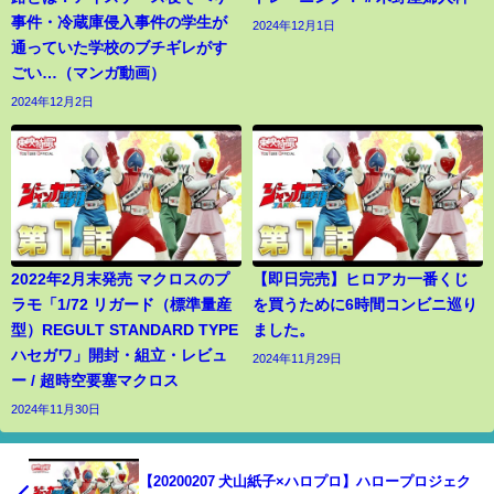
事件・冷蔵庫侵入事件の学生が
2024年12月1日
通っていた学校のブチギレがす
ごい…（マンガ動画）
2024年12月2日
2022年2月末発売 マクロスのプ
【即日完売】ヒロアカ一番くじ
ラモ「1/72 リガード（標準量産
を買うために6時間コンビニ巡り
型）REGULT STANDARD TYPE
ました。
ハセガワ」開封・組立・レビュ
2024年11月29日
ー / 超時空要塞マクロス
2024年11月30日
【20200207 犬山紙子×ハロプロ】ハロープロジェク