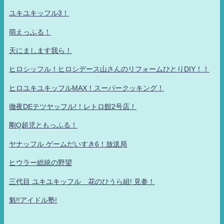
ユキユキッフル3！
萌えっふる！
天にまします我ら！
ヒロシッフル！ヒロシデース山さんのリフォームひとりDIY！！
ヒロユキユキッフルMAX！スーパークッキング！
徹夜DEテツヤッフル!！レトロ館2号店！
剛Q超児ともっふる！
ヤナッフル ゲームだいすき6！放送局
ヒウラー総統の野望
三代目 ユキユキッフル 花のひうら組! 見参！
魁!!アイドル塾!