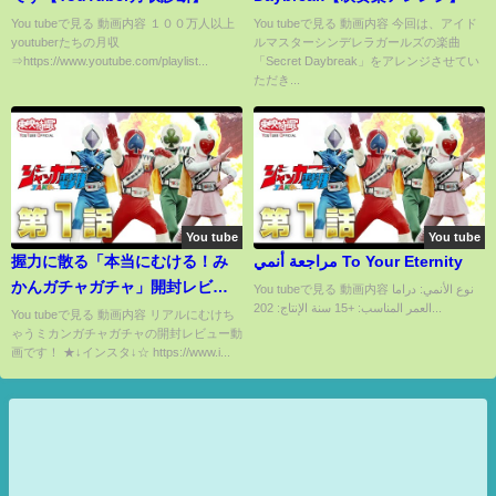
You tubeで見る 動画内容 １００万人以上
You tubeで見る 動画内容 今回は、アイド
youtuberたちの月収
ルマスターシンデレラガールズの楽曲
⇒https://www.youtube.com/playlist...
「Secret Daybreak」をアレンジさせてい
ただき...
You tube
You tube
握力に散る「本当にむける！み
مراجعة أنمي To Your Eternity
かんガチャガチャ」開封レビュ
You tubeで見る 動画内容 نوع الأنمي: دراما
العمر المناسب: +15 سنة الإنتاج: 202...
ー！
You tubeで見る 動画内容 リアルにむけち
ゃうミカンガチャガチャの開封レビュー動
画です！ ★↓インスタ↓☆ https://www.i...