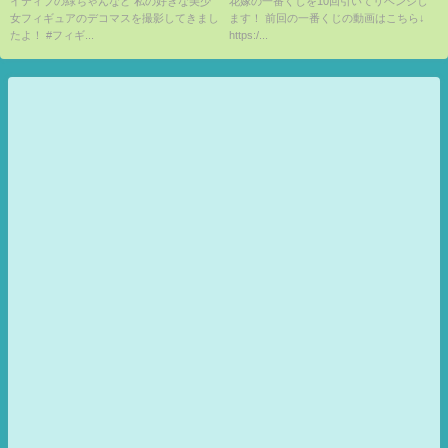
イティブの緑ちゃんなど 私の好きな美少
花嫁の一番くじを10回引いてリベンジし
【AKIHABARA】Figure
女フィギュアのデコマスを撮影してきまし
ます！ 前回の一番くじの動画はこちら↓
NENDOROIDO
たよ！ #フィギ...
https:/...