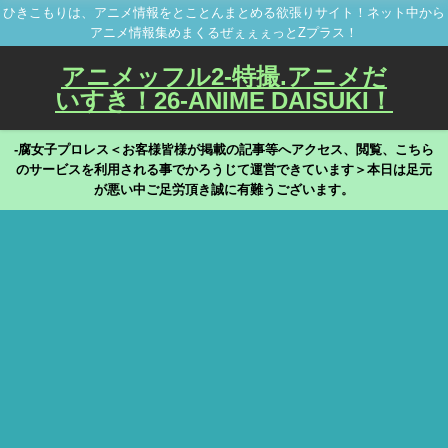
ひきこもりは、アニメ情報をとことんまとめる欲張りサイト！ネット中から
アニメ情報集めまくるぜぇぇぇっとZプラス！
アニメッフル2-特撮.アニメだ
いすき！26-ANIME DAISUKI！
-腐女子プロレス＜お客様皆様が掲載の記事等へアクセス、閲覧、こちら
のサービスを利用される事でかろうじて運営できています＞本日は足元
が悪い中ご足労頂き誠に有難うございます。