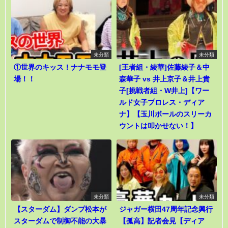
未分類
未分類
①世界のキッス！ナナモモ登
[王者組・綾華]佐藤綾子＆中
場！！
森華子 vs 井上京子＆井上貴
子[挑戦者組・W井上]【ワー
ルド女子プロレス・ディア
ナ】【玉川ボールのスリーカ
ウントは叩かせない！】
未分類
未分類
【スターダム】ダンプ松本が
ジャガー横田47周年記念興行
スターダムで制御不能の大暴
【孤高】記者会見【ディア