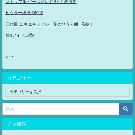
ヤナッフル ゲームだいすき6！放送局
ヒウラー総統の野望
三代目 ユキユキッフル 花のひうら組! 見参！
魁!!アイドル塾!
t112
カテゴリー
メタ情報