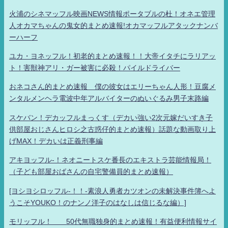
火浦のシネマッフル映画NEWS情報ポータブルの杜！オネエ管理
人オカマちゃんの鬼女的まとめ速報!オカマッフルアタックナンバ
ーハーフ
ユカ・ヨネッフル！初老的まとめ速報！！大帝イタチにラリアッ
ト！害獣神アリ・ガー被害に必殺！パイルドライバー
おネコさん的まとめ速報 僕の彼女はエリーちゃん人形！豆腐メ
ンタルメンヘラ電波中年アルバイターのぬいぐるみ男子末路編
スケバン！デカッフルまっくす（デカい強い2次元嫁だいすき子
供部屋おじさんヒロシ之古惑仔的まとめ速報）話題な動画取り上
げMAX！デカいは正義刑事編
アキヨッフル-！ネオニートスケ番長のエキストラ芸能情報局！
（子ども部屋おばさんの自宅警備員的まとめ速報）
[ヨシヨシロッフル-！！-素浪人勇者カツオンの未解決事件簿へよ
うこそYOUKO！のナンノ洋子のはなしは信じるな編）]
モリッフル！ 50代無職独身的まとめ速報！有益便利情報サイ