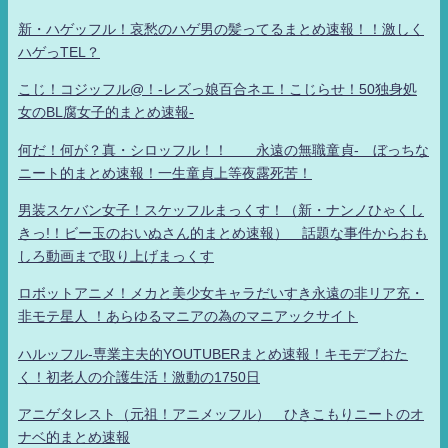
新・ハゲッフル！哀愁のハゲ男の髪ってるまとめ速報！！激しく
ハゲっTEL？
こじ！コジッフル@！-レズっ娘百合ネエ！こじらせ！50独身処
女のBL腐女子的まとめ速報-
何だ！何が？真・シロッフル！！ 永遠の無職童貞- ぼっちな
ニート的まとめ速報！一生童貞上等夜露死苦！
男装スケバン女子！スケッフルまっくす！（新・ナンノひゃくし
きっ!！ビー玉のおいぬさん的まとめ速報） 話題な事件からおも
しろ動画まで取り上げまっくす
ロボットアニメ！メカと美少女キャラだいすき永遠の非リア充・
非モテ星人 ！あらゆるマニアの為のマニアックサイト
ハルッフル-専業主夫的YOUTUBERまとめ速報！キモデブおた
く！初老人の介護生活！激動の1750日
アニゲタレスト（元祖！アニメッフル） ひきこもりニートのオ
ナベ的まとめ速報