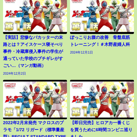
【実話】悲惨なバカッターの末
ぽっこりお腹の改善 骨盤底筋
路とは？アイスケース寝そべり
トレーニング！＃木野産婦人科
事件・冷蔵庫侵入事件の学生が
2024年12月1日
通っていた学校のブチギレがす
ごい…（マンガ動画）
2024年12月2日
2022年2月末発売 マクロスのプ
【即日完売】ヒロアカ一番くじ
ラモ「1/72 リガード（標準量産
を買うために6時間コンビニ巡り
型）REGULT STANDARD TYPE
ました。