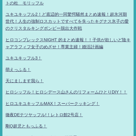
トの杜 モリッフル
ユキユキッフル2！ど底辺的一同驚愕騒然まとめ速報！超氷河期
世代！人生の強制ロスカットですべてを失ったキグナス氷子の愛
のクリスタルキングボンビー脱出大作戦
ヒロコンプレックスNIGHT 的まとめ速報！！子供が欲しいど陰キ
ャアラフィフ女子のめざせ！専業主婦！婚活計画編
ユキユキッフル3！
萌えっふる！
天にまします我ら！
ヒロシッフル！ヒロシデース山さんのリフォームひとりDIY！！
ヒロユキユキッフルMAX！スーパークッキング！
徹夜DEテツヤッフル!！レトロ館2号店！
剛Q超児ともっふる！