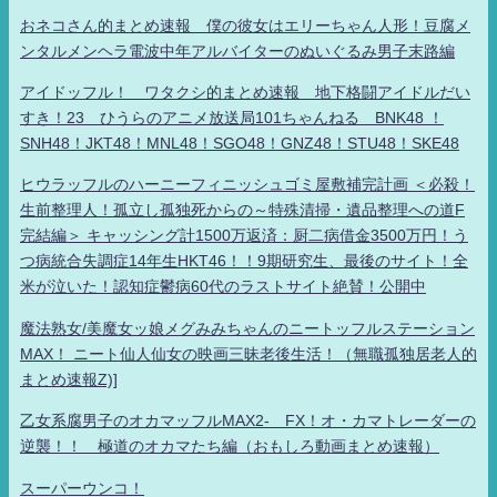
おネコさん的まとめ速報 僕の彼女はエリーちゃん人形！豆腐メ
ンタルメンヘラ電波中年アルバイターのぬいぐるみ男子末路編
アイドッフル！ ワタクシ的まとめ速報 地下格闘アイドルだい
すき！23 ひうらのアニメ放送局101ちゃんねる BNK48 ！
SNH48！JKT48！MNL48！SGO48！GNZ48！STU48！SKE48
ヒウラッフルのハーニーフィニッシュゴミ屋敷補完計画 ＜必殺！
生前整理人！孤立し孤独死からの～特殊清掃・遺品整理への道F
完結編＞ キャッシング計1500万返済：厨二病借金3500万円！う
つ病統合失調症14年生HKT46！！9期研究生、最後のサイト！全
米が泣いた！認知症鬱病60代のラストサイト絶賛！公開中
魔法熟女/美魔女ッ娘メグみみちゃんのニートッフルステーション
MAX！ ニート仙人仙女の映画三昧老後生活！（無職孤独居老人的
まとめ速報Z)]
乙女系腐男子のオカマッフルMAX2- FX！オ・カマトレーダーの
逆襲！！ 極道のオカマたち編（おもしろ動画まとめ速報）
スーパーウンコ！