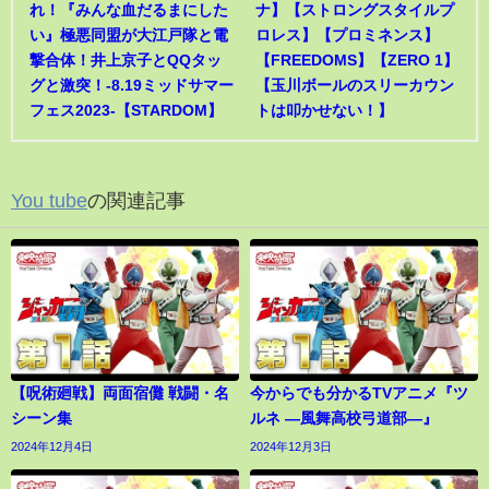
れ！『みんな血だるまにした
ナ】【ストロングスタイルプ
い』極悪同盟が大江戸隊と電
ロレス】【プロミネンス】
撃合体！井上京子とQQタッ
【FREEDOMS】【ZERO 1】
グと激突！-8.19ミッドサマー
【玉川ボールのスリーカウン
フェス2023-【STARDOM】
トは叩かせない！】
You tube
の関連記事
【呪術廻戦】両面宿儺 戦闘・名
今からでも分かるTVアニメ『ツ
シーン集
ルネ ―風舞高校弓道部―』
2024年12月4日
2024年12月3日