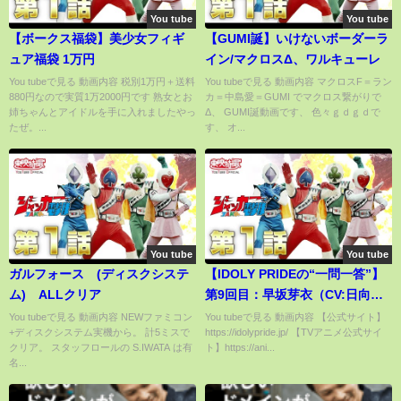
You tube
You tube
【ボークス福袋】美少女フィギ
【GUMI誕】いけないボーダーラ
ュア福袋 1万円
イン/マクロスΔ、ワルキューレ
You tubeで見る 動画内容 税別1万円＋送料
You tubeで見る 動画内容 マクロスF＝ラン
880円なので実質1万2000円です 熟女とお
カ＝中島愛＝GUMI でマクロス繋がりで
姉ちゃんとアイドルを手に入れましたやっ
Δ、 GUMI誕動画です、 色々ｇｄｇｄで
たぜ。...
す、 オ...
You tube
You tube
ガルフォース (ディスクシステ
【IDOLY PRIDEの“一問一答”】
ム) ALLクリア
第9回目：早坂芽衣（CV:日向も
か）「体動かしてるとどんどん
You tubeで見る 動画内容 NEWファミコン
You tubeで見る 動画内容 【公式サイト】
+ディスクシステム実機から。 計5ミスで
https://idolypride.jp/ 【TVアニメ公式サイ
楽しくなってくの！」
クリア。 スタッフロールの S.IWATA は有
ト】https://ani...
名...