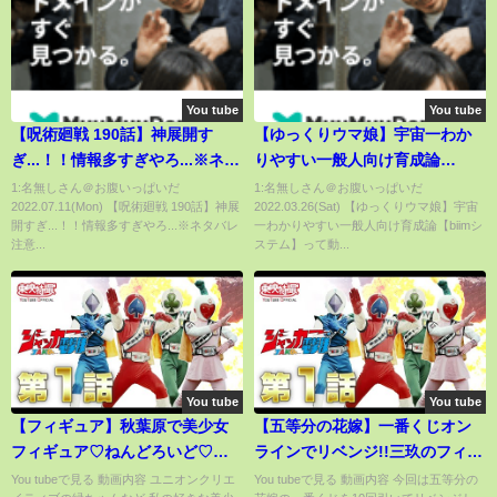
You tube
You tube
【呪術廻戦 190話】神展開す
【ゆっくりウマ娘】宇宙一わか
ぎ...！！情報多すぎやろ...※ネタ
りやすい一般人向け育成論
バレ注意
【biimシステム】
1:名無しさん＠お腹いっぱいだ
1:名無しさん＠お腹いっぱいだ
2022.07.11(Mon) 【呪術廻戦 190話】神展
2022.03.26(Sat) 【ゆっくりウマ娘】宇宙
開すぎ...！！情報多すぎやろ...※ネタバレ
一わかりやすい一般人向け育成論【biimシ
注意...
ステム】って動...
You tube
You tube
【フィギュア】秋葉原で美少女
【五等分の花嫁】一番くじオン
フィギュア♡ねんどろいど♡デ
ラインでリベンジ!!三玖のフィギ
コマス撮影したよ
ュアを狙って10回勝負！
You tubeで見る 動画内容 ユニオンクリエ
You tubeで見る 動画内容 今回は五等分の