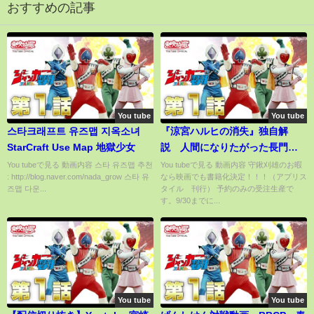
おすすめの記事
You tube
You tube
스타크래프트 유즈맵 지옥소녀
『涼宮ハルヒの消失』独自解
StarCraft Use Map 地獄少女
説 人間になりたがった長門
The Disappearance of Haruhi
You tubeで見る 動画内容 스타 유즈맵 추천
You tubeで見る 動画内容 守鍬刈雄のお暇
: http://blog.naver.com/nada_grow 스타 유
なら映画でも書籍化決定！！！（アプリス
Suzumiya
즈맵 다운...
タイル 刊行） 予約のみの受注生産で
す。9/30までに...
You tube
You tube