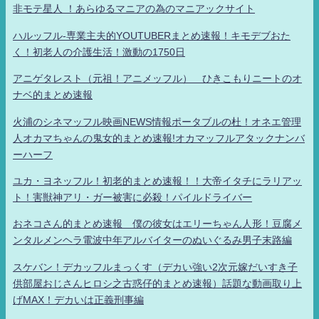
非モテ星人 ！あらゆるマニアの為のマニアックサイト
ハルッフル-専業主夫的YOUTUBERまとめ速報！キモデブおた
く！初老人の介護生活！激動の1750日
アニゲタレスト（元祖！アニメッフル） ひきこもりニートのオ
ナベ的まとめ速報
火浦のシネマッフル映画NEWS情報ポータブルの杜！オネエ管理
人オカマちゃんの鬼女的まとめ速報!オカマッフルアタックナンバ
ーハーフ
ユカ・ヨネッフル！初老的まとめ速報！！大帝イタチにラリアッ
ト！害獣神アリ・ガー被害に必殺！パイルドライバー
おネコさん的まとめ速報 僕の彼女はエリーちゃん人形！豆腐メ
ンタルメンヘラ電波中年アルバイターのぬいぐるみ男子末路編
スケバン！デカッフルまっくす（デカい強い2次元嫁だいすき子
供部屋おじさんヒロシ之古惑仔的まとめ速報）話題な動画取り上
げMAX！デカいは正義刑事編