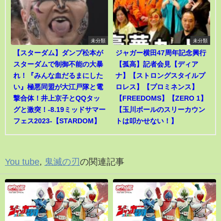
未分類
未分類
【スターダム】ダンプ松本が
ジャガー横田47周年記念興行
スターダムで制御不能の大暴
【孤高】記者会見【ディア
れ！『みんな血だるまにした
ナ】【ストロングスタイルプ
い』極悪同盟が大江戸隊と電
ロレス】【プロミネンス】
撃合体！井上京子とQQタッ
【FREEDOMS】【ZERO 1】
グと激突！-8.19ミッドサマー
【玉川ボールのスリーカウン
フェス2023-【STARDOM】
トは叩かせない！】
You tube
,
鬼滅の刃
の関連記事