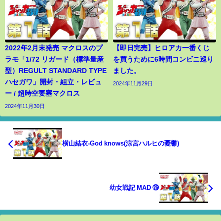
2022年2月末発売 マクロスのプ
【即日完売】ヒロアカ一番くじ
ラモ「1/72 リガード（標準量産
を買うために6時間コンビニ巡り
型）REGULT STANDARD TYPE
ました。
ハセガワ」開封・組立・レビュ
2024年11月29日
ー / 超時空要塞マクロス
2024年11月30日
横山結衣-God knows(涼宮ハルヒの憂鬱)
幼女戦記 MAD ㉖