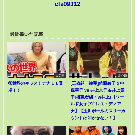
cfe09312
最近書いた記事
未分類
未分類
①世界のキッス！ナナモモ登
[王者組・綾華]佐藤綾子＆中
場！！
森華子 vs 井上京子＆井上貴
子[挑戦者組・W井上]【ワー
ルド女子プロレス・ディア
ナ】【玉川ボールのスリーカ
ウントは叩かせない！】