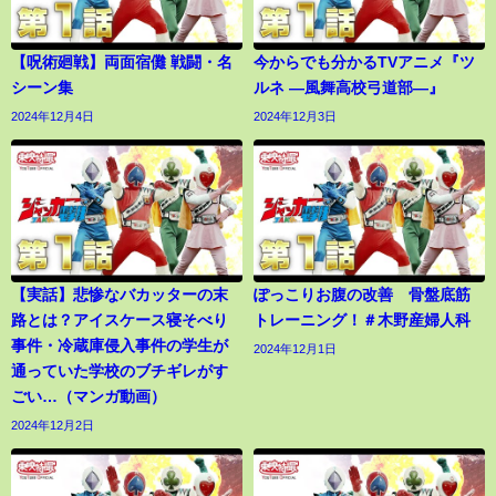
【呪術廻戦】両面宿儺 戦闘・名
今からでも分かるTVアニメ『ツ
シーン集
ルネ ―風舞高校弓道部―』
2024年12月4日
2024年12月3日
【実話】悲惨なバカッターの末
ぽっこりお腹の改善 骨盤底筋
路とは？アイスケース寝そべり
トレーニング！＃木野産婦人科
事件・冷蔵庫侵入事件の学生が
2024年12月1日
通っていた学校のブチギレがす
ごい…（マンガ動画）
2024年12月2日