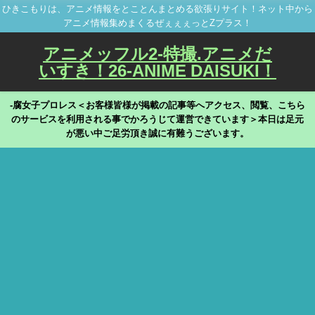
ひきこもりは、アニメ情報をとことんまとめる欲張りサイト！ネット中から
アニメ情報集めまくるぜぇぇぇっとZプラス！
アニメッフル2-特撮.アニメだ
いすき！26-ANIME DAISUKI！
-腐女子プロレス＜お客様皆様が掲載の記事等へアクセス、閲覧、こちら
のサービスを利用される事でかろうじて運営できています＞本日は足元
が悪い中ご足労頂き誠に有難うございます。