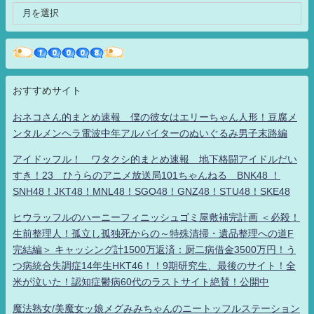
おすすめサイト
おネコさん的まとめ速報 僕の彼女はエリーちゃん人形！豆腐メ
ンタルメンヘラ電波中年アルバイターのぬいぐるみ男子末路編
アイドッフル！ ワタクシ的まとめ速報 地下格闘アイドルだい
すき！23 ひうらのアニメ放送局101ちゃんねる BNK48 ！
SNH48！JKT48！MNL48！SGO48！GNZ48！STU48！SKE48
ヒウラッフルのハーニーフィニッシュゴミ屋敷補完計画 ＜必殺！
生前整理人！孤立し孤独死からの～特殊清掃・遺品整理への道F
完結編＞ キャッシング計1500万返済：厨二病借金3500万円！う
つ病統合失調症14年生HKT46！！9期研究生、最後のサイト！全
米が泣いた！認知症鬱病60代のラストサイト絶賛！公開中
魔法熟女/美魔女ッ娘メグみみちゃんのニートッフルステーション