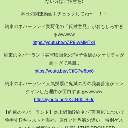
ない方はご注意を)
本日の関連動画もチェックしてね〜！！！
約束のネバーランド実写化の「反対意見」がおもしろすぎ
るwwwww
https://youtu.be/nZP9-wMMTx4
約束のネバーランド実写映画化のPV予告編のクオリティが
高すぎて鳥肌..
https://youtu.be/vCifG7w6px8
約束のネバーランド人気投票に鬼滅の刃の我妻善逸がラン
クインした理由が面白すぎるwwwww
https://youtu.be/eXCNd0ie6Jc
【約束のネバーランド】炎上騒動!?約ネバ"実写化"について
物申す!?キャストと海外、原作と世界観の違い、特別ゲス
トとともに考察(ネタバレ注意)【THE PROMISED