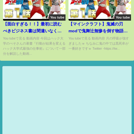
You tube
You tube
【面白すぎる！！】最初に読む
【マインクラフト】鬼滅の刃
べきビジネス書は間違いなくこ
modで鬼舞辻無惨を倒す物語
の本でした！ １１分で学ぶ
【ゆっくり実況】＃１５
You tubeで見る 動画内容 今回はハック大
You tubeで見る 動画内容 月の呼吸が強す
学のぺそさんの著書『行動が結果を変える
ぎましたｗ ちなみに鬼の中では黒死牟が
『行動が結果を変えるハック大
ハック大学式最強の仕事術』について一部
一番好きですｗ Twitter -https://tw...
学式最強の仕事術』
分を解説した動画...