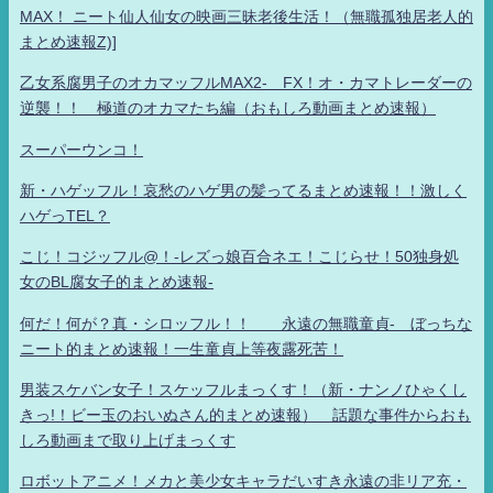
MAX！ ニート仙人仙女の映画三昧老後生活！（無職孤独居老人的
まとめ速報Z)]
乙女系腐男子のオカマッフルMAX2- FX！オ・カマトレーダーの
逆襲！！ 極道のオカマたち編（おもしろ動画まとめ速報）
スーパーウンコ！
新・ハゲッフル！哀愁のハゲ男の髪ってるまとめ速報！！激しく
ハゲっTEL？
こじ！コジッフル@！-レズっ娘百合ネエ！こじらせ！50独身処
女のBL腐女子的まとめ速報-
何だ！何が？真・シロッフル！！ 永遠の無職童貞- ぼっちな
ニート的まとめ速報！一生童貞上等夜露死苦！
男装スケバン女子！スケッフルまっくす！（新・ナンノひゃくし
きっ!！ビー玉のおいぬさん的まとめ速報） 話題な事件からおも
しろ動画まで取り上げまっくす
ロボットアニメ！メカと美少女キャラだいすき永遠の非リア充・