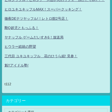
ヒロユキユキッフルMAX！スーパークッキング！
徹夜DEテツヤッフル!！レトロ館2号店！
剛Q超児ともっふる！
ヤナッフル ゲームだいすき6！放送局
ヒウラー総統の野望
三代目 ユキユキッフル 花のひうら組! 見参！
魁!!アイドル塾!
t112
カテゴリー