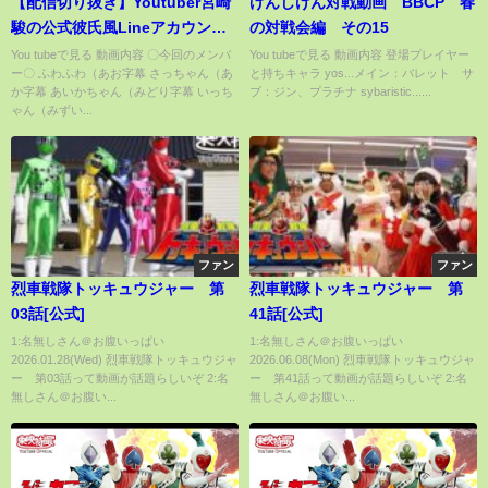
【配信切り抜き】Youtuber宮崎
げんしけん対戦動画 BBCP 春
駿の公式彼氏風Lineアカウント
の対戦会編 その15
の話【2020/11/22】
You tubeで見る 動画内容 〇今回のメンバ
You tubeで見る 動画内容 登場プレイヤー
ー〇 ふわふわ（あお字幕 さっちゃん（あ
と持ちキャラ yos...メイン：バレット サ
か字幕 あいかちゃん（みどり字幕 いっち
ブ：ジン、プラチナ sybaristic......
ゃん（みずい...
ファン
ファン
烈車戦隊トッキュウジャー 第
烈車戦隊トッキュウジャー 第
03話[公式]
41話[公式]
1:名無しさん＠お腹いっぱい
1:名無しさん＠お腹いっぱい
2026.01.28(Wed) 烈車戦隊トッキュウジャ
2026.06.08(Mon) 烈車戦隊トッキュウジャ
ー 第03話って動画が話題らしいぞ 2:名
ー 第41話って動画が話題らしいぞ 2:名
無しさん＠お腹い...
無しさん＠お腹い...