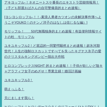
アキヨッフル-！ネオニートスケ番長のエキストラ芸能情報局！
（子ども部屋おばさんの自宅警備員的まとめ速報）
[ヨシヨシロッフル-！！-素浪人勇者カツオンの未解決事件簿へよ
うこそYOUKO！のナンノ洋子のはなしは信じるな編）]
モリッフル！ 50代無職独身的まとめ速報！有益便利情報サイ
トの杜 モリッフル
ユキユキッフル2！ど底辺的一同驚愕騒然まとめ速報！超氷河期
世代！人生の強制ロスカットですべてを失ったキグナス氷子の愛
のクリスタルキングボンビー脱出大作戦
ヒロコンプレックスNIGHT 的まとめ速報！！子供が欲しいど陰キ
ャアラフィフ女子のめざせ！専業主婦！婚活計画編
ユキユキッフル3！
萌えっふる！
天にまします我ら！
ヒロシッフル！ヒロシデース山さんのリフォームひとりDIY！！