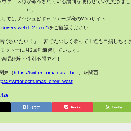
ュビドゥヴァーズ様が頒布されている譜面を使わせていただきまし
た。
してはザ☆シュビドゥヴァーズ様のWebサイト
bidovers.web.fc2.com/)
をご確認ください。
唱で歌いたい！」「皆でたのしく歌って上達も目指しちゃ
モットーに月2回程練習しています。
合唱経験・性別不問です！
関東（
https://twitter.com/imas_choir
、＠関西
tps://twitter.com/imas_choir_west
rize
はてブ
Pocket
Feedly