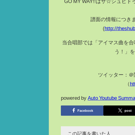
GO MY WAY!!はザ☆シ
譜面の情報につきま
(
http://theshu
当合唱部では「アイマス曲を合
う！」を
ツイッター：＠
（
ht
powered by
Auto Youtube Summa
Facebook
post
この記事を書いた人