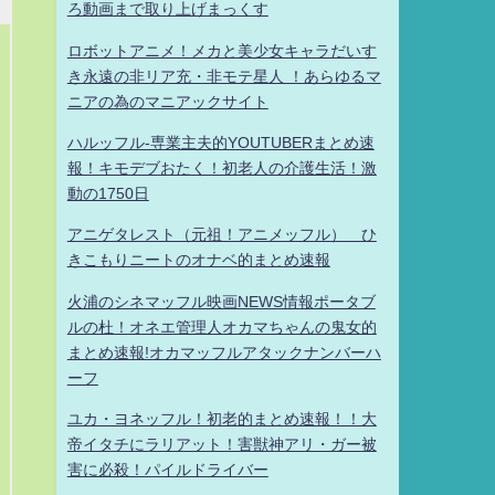
ろ動画まで取り上げまっくす
ロボットアニメ！メカと美少女キャラだいす
き永遠の非リア充・非モテ星人 ！あらゆるマ
ニアの為のマニアックサイト
ハルッフル-専業主夫的YOUTUBERまとめ速
報！キモデブおたく！初老人の介護生活！激
動の1750日
アニゲタレスト（元祖！アニメッフル） ひ
きこもりニートのオナベ的まとめ速報
火浦のシネマッフル映画NEWS情報ポータブ
ルの杜！オネエ管理人オカマちゃんの鬼女的
まとめ速報!オカマッフルアタックナンバーハ
ーフ
ユカ・ヨネッフル！初老的まとめ速報！！大
帝イタチにラリアット！害獣神アリ・ガー被
害に必殺！パイルドライバー