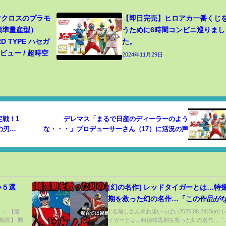
 マクロスのプラモ
【即日完売】ヒロアカ一番くじ
（標準量産型）
うために6時間コンビニ巡りまし
RD TYPE ハセガ
た。
ュー / 超時空
2024年11月29日
戦！1
デレマス「まるで日産のディーラーのよう
の刃】
な・・・」プロデューサーさん（17）に活況の声
い５選
[幻の名作] レッドタイガーとは…特
期を救った幻の名作…「この作品が
ば特撮は終わっていた…」現在では
・・ 【漫
1:名無しさん＠お腹いっぱい2025.08.24(Sun)
動画】 脚
イガーとは…特撮暗黒期を救った幻の名作…「
難となった作品が残した大きな功績