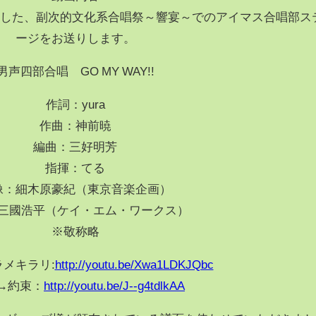
されました、副次的文化系合唱祭～響宴～でのアイマス合唱部ス
ージをお送りします。
男声四部合唱 GO MY WAY!!
作詞：yura
作曲：神前暁
編曲：三好明芳
指揮：てる
像：細木原豪紀（東京音楽企画）
三國浩平（ケイ・エム・ワークス）
※敬称略
ラメキラリ:
http://youtu.be/Xwa1LDKJQbc
→約束：
http://youtu.be/J--g4tdlkAA