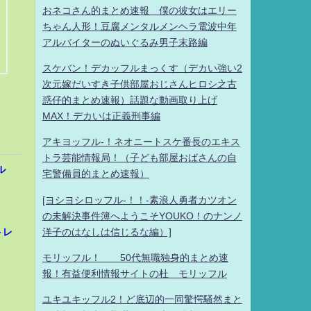
おネコさん的まとめ速報 僕の彼女はエリー
ちゃん人形！豆腐メンタルメンヘラ電波中年
アルバイターのぬいぐるみ男子末路編
スケバン！デカッフルまっくす（デカい強い2
次元嫁だいすき子供部屋おじさんヒロシ之古
惑仔的まとめ速報）話題な動画取り上げ
MAX！デカいは正義刑事編
アキヨッフル-！ネオニートスケ番長のエキス
トラ芸能情報局！（子ども部屋おばさんの自
ル
宅警備員的まとめ速報）
[ヨシヨシロッフル-！！-素浪人勇者カツオン
の未解決事件簿へようこそYOUKO！のナンノ
洋子のはなしは信じるな編）]
トレ
モリッフル！ 50代無職独身的まとめ速
報！有益便利情報サイトの杜 モリッフル
ユキユキッフル2！ど底辺的一同驚愕騒然まと