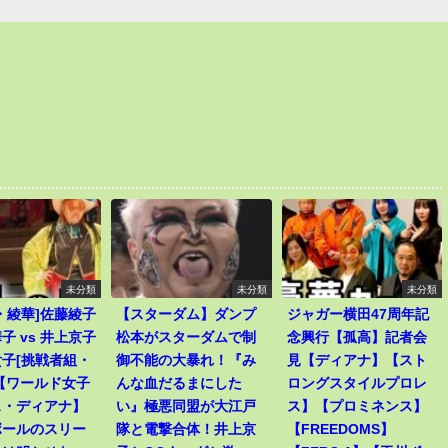
未分類
未分類
未分類
・綾華]佐藤綾子
【スターダム】ダンプ
ジャガー横田47周年記
子 vs 井上京子
松本がスターダムで制
念興行【孤高】記者会
子[挑戦者組・
御不能の大暴れ！『み
見【ディアナ】【スト
【ワールド女子
んな血だるまにした
ロングスタイルプロレ
ス・ディアナ】
い』極悪同盟が大江戸
ス】【プロミネンス】
ボールのスリー
隊と電撃合体！井上京
【FREEDOMS】