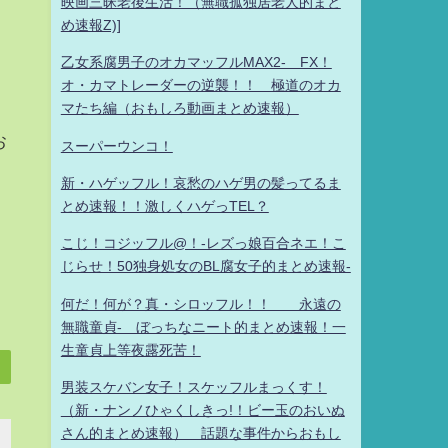
映画三昧老後生活！（無職孤独居老人的まと
め速報Z)]
乙女系腐男子のオカマッフルMAX2- FX！
オ・カマトレーダーの逆襲！！ 極道のオカ
マたち編（おもしろ動画まとめ速報）
お
スーパーウンコ！
新・ハゲッフル！哀愁のハゲ男の髪ってるま
とめ速報！！激しくハゲっTEL？
こじ！コジッフル@！-レズっ娘百合ネエ！こ
じらせ！50独身処女のBL腐女子的まとめ速報-
何だ！何が？真・シロッフル！！ 永遠の
無職童貞- ぼっちなニート的まとめ速報！一
生童貞上等夜露死苦！
男装スケバン女子！スケッフルまっくす！
（新・ナンノひゃくしきっ!！ビー玉のおいぬ
さん的まとめ速報） 話題な事件からおもし