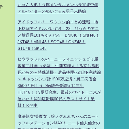
ちゃん人形！豆腐メンタルメンヘラ電波中年
テ
アルバイターのぬいぐるみ男子末路編
アイドッフル！ ワタクシ的まとめ速報 地
下格闘アイドルだいすき！23 ひうらのアニ
メ放送局101ちゃんねる BNK48 ！SNH48！
JKT48！MNL48！SGO48！GNZ48！
STU48！SKE48
ヒウラッフルのハーニーフィニッシュゴミ屋
敷補完計画 ＜必殺！生前整理人！孤立し孤独
死からの～特殊清掃・遺品整理への道F完結編
＞ キャッシング計1500万返済：厨二病借金
3500万円！うつ病統合失調症14年生
HKT46！！9期研究生、最後のサイト！全米が
泣いた！認知症鬱病60代のラストサイト絶
賛！公開中
魔法熟女/美魔女ッ娘メグみみちゃんのニート
ッフルステーションMAX！ ニート仙人仙女の