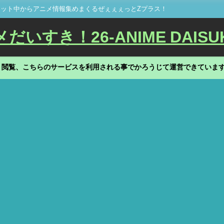
ット中からアニメ情報集めまくるぜぇぇぇっとZプラス！
いすき！26-ANIME DAISU
、閲覧、こちらのサービスを利用される事でかろうじて運営できていま