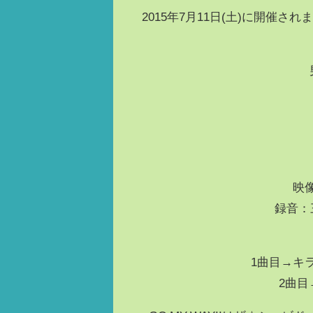
2015年7月11日(土)に開催
映
録音：
1曲目→キ
2曲目