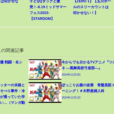
トは叩かせな
子とQQタッグと激
【ZERO 1】【玉川ボー
突！-8.19ミッドサマー
ルのスリーカウントは
フェス2023-
叩かせない！】
【STARDOM】
メ
の関連記事
儺 戦闘・名シ
今からでも分かるTVアニメ『ツ
ネ ―風舞高校弓道部―』
2024年12月3日
カッターの末路と
ぽっこりお腹の改善 骨盤底筋
寝そべり事件・冷
ーニング！＃木野産婦人科
生が通っていた学
2024年12月1日
ごい…（マンガ動