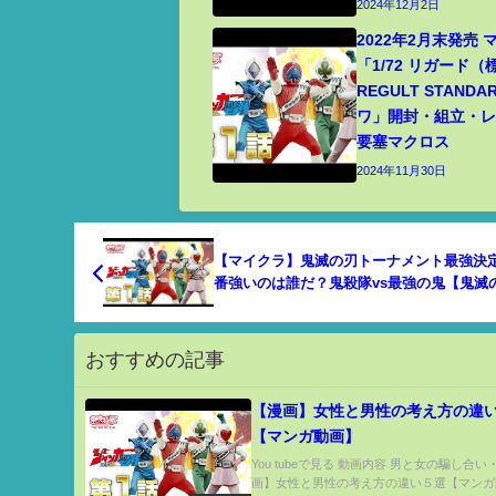
2024年12月2日
2022年2月末発売
「1/72 リガード
REGULT STANDA
ワ」開封・組立・レビ
要塞マクロス
2024年11月30日
【マイクラ】鬼滅の刃トーナメント最強決定
番強いのは誰だ？鬼殺隊vs最強の鬼【鬼滅
【マインクラフト 】【まいくら】
おすすめの記事
【漫画】女性と男性の考え方の違
【マンガ動画】
You tubeで見る 動画内容 男と女の騙し合い
画】女性と男性の考え方の違い５選【マンガ