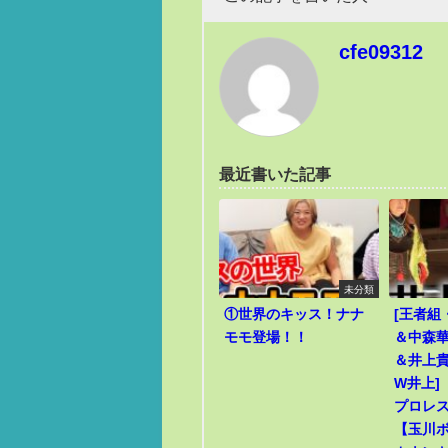
cfe09312
最近書いた記事
未分類
①世界のキッス！ナナ
[王者組
モモ登場！！
＆中森華
＆井上貴
W井上]
プロレ
【玉川