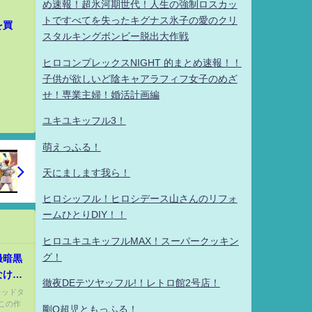
め速報！超氷河期世代！人生の強制ロスカッ
トですべてを失ったキグナス氷子の愛のクリ
を買
スタルキングボンビー脱出大作戦
ヒロコンプレックスNIGHT 的まとめ速報！！
子供が欲しいど陰キャアラフィフ女子のめざ
せ！専業主婦！婚活計画編
ユキユキッフル3！
萌えっふる！
天にまします我ら！
ヒロシッフル！ヒロシデース山さんのリフォ
ームひとりDIY！！
ヒロユキユキッフルMAX！スーパークッキン
グ！
撮暗黒
なけれ
徹夜DEテツヤッフル!！レトロ館2号店！
視聴困
 レッドタ
この作
…作り
剛Q超児ともっふる！