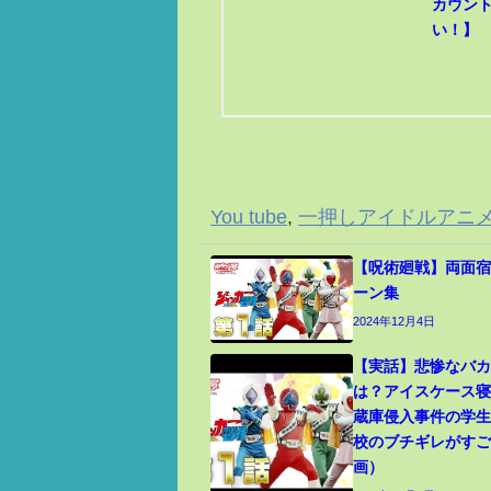
カウン
い！】
You tube
,
一押しアイドルアニ
【呪術廻戦】両面宿
ーン集
2024年12月4日
【実話】悲惨なバ
は？アイスケース
蔵庫侵入事件の学
校のブチギレがす
画）