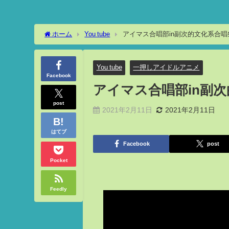
ホーム
You tube
アイマス合唱部in副次的文化系合唱祭【3
You tube
一押しアイドルアニメ
Facebook
アイマス合唱部in副次的
post
2021年2月11日
2021年2月11日
はてブ
Facebook
post
Pocket
Feedly