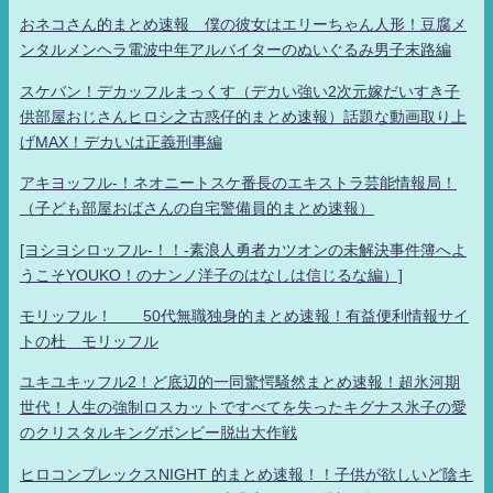
おネコさん的まとめ速報 僕の彼女はエリーちゃん人形！豆腐メ
ンタルメンヘラ電波中年アルバイターのぬいぐるみ男子末路編
スケバン！デカッフルまっくす（デカい強い2次元嫁だいすき子
供部屋おじさんヒロシ之古惑仔的まとめ速報）話題な動画取り上
げMAX！デカいは正義刑事編
アキヨッフル-！ネオニートスケ番長のエキストラ芸能情報局！
（子ども部屋おばさんの自宅警備員的まとめ速報）
[ヨシヨシロッフル-！！-素浪人勇者カツオンの未解決事件簿へよ
うこそYOUKO！のナンノ洋子のはなしは信じるな編）]
モリッフル！ 50代無職独身的まとめ速報！有益便利情報サイ
トの杜 モリッフル
ユキユキッフル2！ど底辺的一同驚愕騒然まとめ速報！超氷河期
世代！人生の強制ロスカットですべてを失ったキグナス氷子の愛
のクリスタルキングボンビー脱出大作戦
ヒロコンプレックスNIGHT 的まとめ速報！！子供が欲しいど陰キ