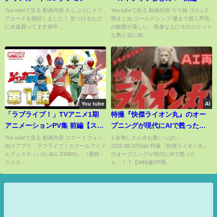
You tubeで見る 動画内容 久しぶりにクリ
You tubeで見る 動画内容 ウマ娘 ゴルシ2
アカードを開封しました！ 見つけるたび
期まとめ ゴールドシップ 腰まで届く芦毛
に永遠買ってます😆🌸 ...
の銀髪が美しい。長身な上にそのロケット
な胸と逆に細...
You tube
AI
「ラブライブ！」TVアニメ1期
特撮『快傑ライオン丸』のオー
アニメーションPV集 前編【スク
プニングが現代にAIで甦った
スタリリース記念！】
ら…！？【AI特撮OP再現】🦁🎥
You tubeで見る 動画内容 スマートフォン
1:名無しさん＠お腹いっぱい
向けアプリ「ラブライブ！スクールアイド
2025.08.02(Sat) 特撮『快傑ライオン丸』
ルフェスティバル ALL STARS」 （通称：
のオープニングが現代にAIで甦った
スクス...
ら…！？【AI特撮OP再...