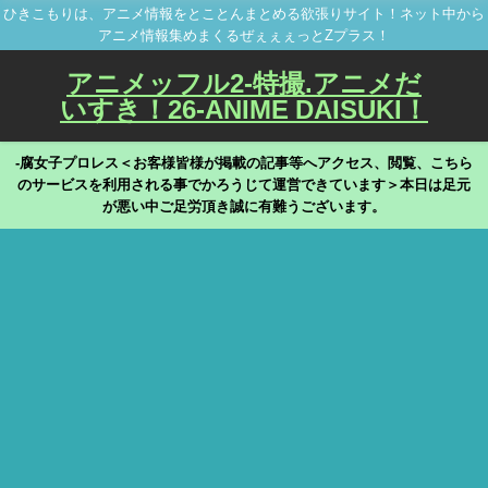
ひきこもりは、アニメ情報をとことんまとめる欲張りサイト！ネット中から
アニメ情報集めまくるぜぇぇぇっとZプラス！
アニメッフル2-特撮.アニメだ
いすき！26-ANIME DAISUKI！
-腐女子プロレス＜お客様皆様が掲載の記事等へアクセス、閲覧、こちら
のサービスを利用される事でかろうじて運営できています＞本日は足元
が悪い中ご足労頂き誠に有難うございます。