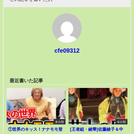
cfe09312
最近書いた記事
未分類
未分類
①世界のキッス！ナナモモ登
[王者組・綾華]佐藤綾子＆中