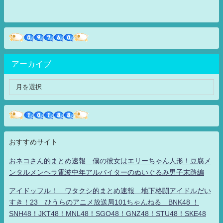
アーカイブ
おすすめサイト
おネコさん的まとめ速報 僕の彼女はエリーちゃん人形！豆腐メ
ンタルメンヘラ電波中年アルバイターのぬいぐるみ男子末路編
アイドッフル！ ワタクシ的まとめ速報 地下格闘アイドルだい
すき！23 ひうらのアニメ放送局101ちゃんねる BNK48 ！
SNH48！JKT48！MNL48！SGO48！GNZ48！STU48！SKE48