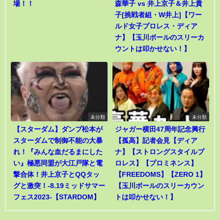
場！！
森華子 vs 井上京子＆井上貴
子[挑戦者組・W井上]【ワー
ルド女子プロレス・ディア
ナ】【玉川ボールのスリーカ
ウントは叩かせない！】
未分類
未分類
【スターダム】ダンプ松本が
ジャガー横田47周年記念興行
スターダムで制御不能の大暴
【孤高】記者会見【ディア
れ！『みんな血だるまにした
ナ】【ストロングスタイルプ
い』極悪同盟が大江戸隊と電
ロレス】【プロミネンス】
撃合体！井上京子とQQタッ
【FREEDOMS】【ZERO 1】
グと激突！-8.19ミッドサマー
【玉川ボールのスリーカウン
フェス2023-【STARDOM】
トは叩かせない！】