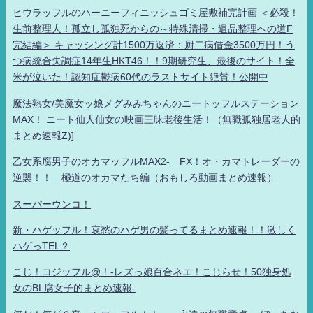
ヒウラッフルのハーニーフィニッシュゴミ屋敷補完計画 ＜必殺！
生前整理人！孤立し孤独死からの～特殊清掃・遺品整理への道F
完結編＞ キャッシング計1500万返済：厨二病借金3500万円！う
つ病統合失調症14年生HKT46！！9期研究生、最後のサイト！全
米が泣いた！認知症鬱病60代のラストサイト絶賛！公開中
魔法熟女/美魔女ッ娘メグみみちゃんのニートッフルステーション
MAX！ ニート仙人仙女の映画三昧老後生活！（無職孤独居老人的
まとめ速報Z)]
乙女系腐男子のオカマッフルMAX2- FX！オ・カマトレーダーの
逆襲！！ 極道のオカマたち編（おもしろ動画まとめ速報）
スーパーウンコ！
新・ハゲッフル！哀愁のハゲ男の髪ってるまとめ速報！！激しく
ハゲっTEL？
こじ！コジッフル@！-レズっ娘百合ネエ！こじらせ！50独身処
女のBL腐女子的まとめ速報-