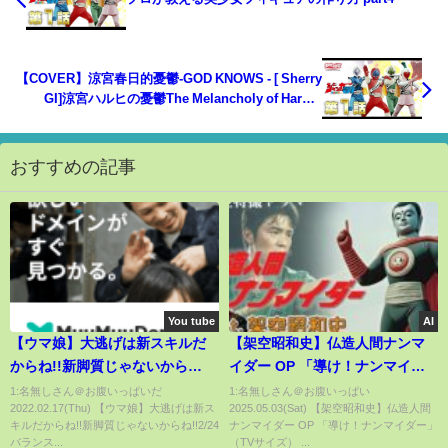
【COVER】涼宮春日的憂鬱-GOD KNOWS - [ Sherry
GI]涼宮ハルヒの憂鬱The Melancholy of Haruhi
Suzumiya
おすすめの記事
You tube
AI
【ウマ娘】大逃げは新スキルだ
【架空昭和史】仏造人間ナンマ
からね!!新脚質じゃないから
イダー OP 「導け！ナンマイダ
ね!!2/24バランス調整その②【バ
ー」（TVサイズ） #架空昭和
1:名無しさん＠お腹いっぱいだ
1:名無しさん＠お腹いっぱい
2022.02.17(Thu) 【ウマ娘】大逃げは新ス
2025.05.03(Sat) 【架空昭和史】仏造人間
ランス調整】
史 #ai生成 #udiomusic #音楽
キルだからね!!新脚質じゃないからね!!2/24
ナンマイダー OP 「導け！ナンマイダー」
生成ai #ai生成 #ドラマ
バランス...
（TVサイズ） ...