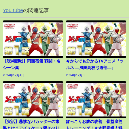
You tube
の関連記事
【呪術廻戦】両面宿儺 戦闘・名
今からでも分かるTVアニメ『ツ
シーン集
ルネ ―風舞高校弓道部―』
2024年12月4日
2024年12月3日
【実話】悲惨なバカッターの末
ぽっこりお腹の改善 骨盤底筋
路とは？アイスケース寝そべり
トレーニング！＃木野産婦人科