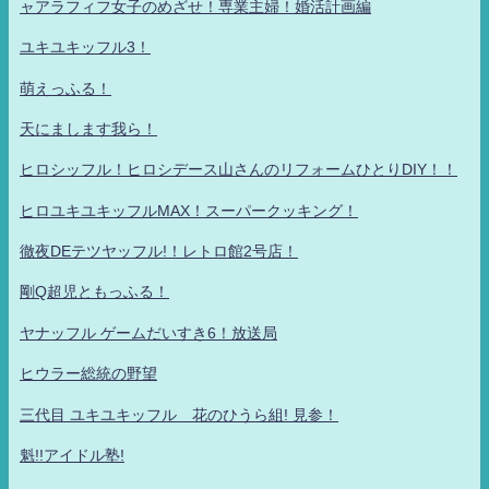
ャアラフィフ女子のめざせ！専業主婦！婚活計画編
ユキユキッフル3！
萌えっふる！
天にまします我ら！
ヒロシッフル！ヒロシデース山さんのリフォームひとりDIY！！
ヒロユキユキッフルMAX！スーパークッキング！
徹夜DEテツヤッフル!！レトロ館2号店！
剛Q超児ともっふる！
ヤナッフル ゲームだいすき6！放送局
ヒウラー総統の野望
三代目 ユキユキッフル 花のひうら組! 見参！
魁!!アイドル塾!