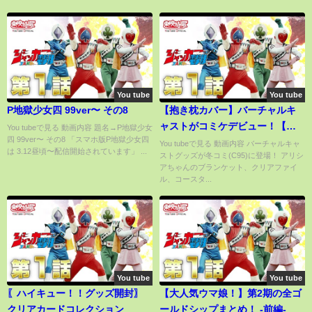
You tube
You tube
P地獄少女四 99ver〜 その8
【抱き枕カバー】バーチャルキ
ャストがコミケデビュー！【あ
You tubeで見る 動画内容 題名→P地獄少女
四 99ver〜 その8 「スマホ版P地獄少女四
いえるらいぶ41ダイジェスト】
You tubeで見る 動画内容 バーチャルキャ
は 3.12昼頃〜配信開始されています」 ...
ストグッズが冬コミ(C95)に登場！ アリシ
アちゃんのブランケット、クリアファイ
ル、コースタ...
You tube
You tube
〖ハイキュー！！グッズ開封〗
【大人気ウマ娘！】第2期の全ゴ
クリアカードコレクション
ールドシップまとめ！ -前編-