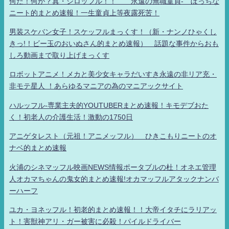
何だ！何が？真・シロッフル！！ 永遠の無職童貞- ぼっちな
ニート的まとめ速報！一生童貞上等夜露死苦！
男装スケバン女子！スケッフルまっくす！（新・ナンノひゃくし
きっ!！ビー玉のおいぬさん的まとめ速報） 話題な事件からおも
しろ動画まで取り上げまっくす
ロボットアニメ！メカと美少女キャラだいすき永遠の非リア充・
非モテ星人 ！あらゆるマニアの為のマニアックサイト
ハルッフル-専業主夫的YOUTUBERまとめ速報！キモデブおた
く！初老人の介護生活！激動の1750日
アニゲタレスト（元祖！アニメッフル） ひきこもりニートのオ
ナベ的まとめ速報
火浦のシネマッフル映画NEWS情報ポータブルの杜！オネエ管理
人オカマちゃんの鬼女的まとめ速報!オカマッフルアタックナンバ
ーハーフ
ユカ・ヨネッフル！初老的まとめ速報！！大帝イタチにラリアッ
ト！害獣神アリ・ガー被害に必殺！パイルドライバー